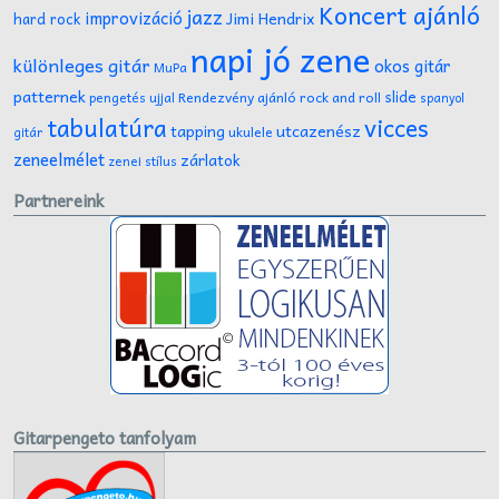
Koncert ajánló
jazz
improvizáció
Jimi Hendrix
hard rock
napi jó zene
különleges gitár
okos gitár
MuPa
patternek
slide
Rendezvény ajánló
rock and roll
pengetés ujjal
spanyol
tabulatúra
vicces
tapping
utcazenész
ukulele
gitár
zeneelmélet
zárlatok
zenei stílus
Partnereink
Gitarpengeto tanfolyam