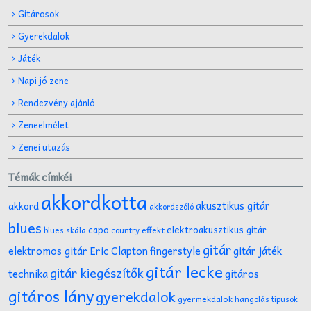
Gitárosok
Gyerekdalok
Játék
Napi jó zene
Rendezvény ajánló
Zeneelmélet
Zenei utazás
Témák címkéi
akkordkotta
akusztikus gitár
akkord
akkordszóló
blues
capo
elektroakusztikus gitár
effekt
blues skála
country
gitár
gitár játék
elektromos gitár
Eric Clapton
fingerstyle
gitár lecke
gitár kiegészítők
technika
gitáros
gitáros lány
gyerekdalok
gyermekdalok
hangolás típusok