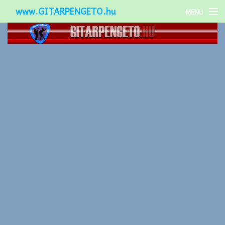
www.GITARPENGETO.hu
MENU
Népszerű-
Különleges-
Okos-gitárok
Gitár kiegészítők
Zenei stílusok
Gitár játék technikák
Gitáros lányok
Utcazenészek
Képek