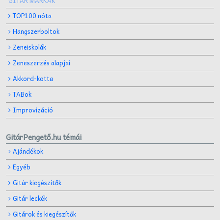
GITÁR MÁRKÁK
TOP100 nóta
Hangszerboltok
Zeneiskolák
Zeneszerzés alapjai
Akkord-kotta
TABok
Improvizáció
GitárPengető.hu témái
Ajándékok
Egyéb
Gitár kiegészítők
Gitár leckék
Gitárok és kiegészítők