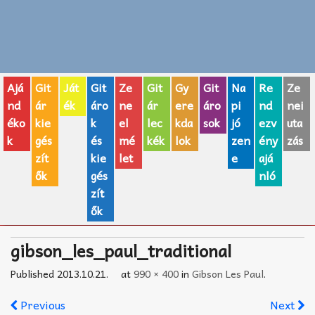
Zenei fogalmak
Akkordok
Ajá
Git
Ját
Git
Ze
Git
Gy
Git
Na
Re
Ze
AJÁNDÉK ÖTLETEK
nd
ár
ék
áro
ne
ár
ere
áro
pi
nd
nei
éko
kie
k
el
lec
kda
sok
jó
ezv
uta
Vicces
k
gés
és
mé
kék
lok
zen
ény
zás
GITÁR MÁRKÁK
zít
kie
let
e
ajá
ők
gés
nló
TOP100 nóta
zít
ők
Hangszerboltok
gibson_les_paul_traditional
Zeneiskolák
Published
2013.10.21.
at
990 × 400
in
Gibson Les Paul
.
Zeneszerzés alapjai
Previous
Next