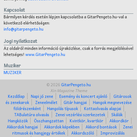
Kapcsolat
Bármilyen kérdés esetén lépjen kapcsolatba a GitarPengeto.hu-val a
következő elérhetőségen:
info@gitarpengeto.hu
Jogi nyilatkozat
Az oldalról minden információ újraközlése, csak a forrás megjelölésével
lehetséges!
www.GitarPengeto.hu
Muziker
MUZIKER
© 2026
GitarPengeto.hu
Xin Magazine Theme
Kezdőlap
Napi jó zene
Esemény és koncert ajánló
Gitárosok
és zenekarok
Zeneelmélet
Gitár hangjai
Hangok megnevezése
földrészenként
Hangolás típusok
Kottaolvasás alapjai
TABulatúra olvasás
Zenei vezérlési szerkezetek
Skálák
Hangközök
Összhangzattan
Kvintkör, kvartkör
Akkordkör
Akkordok hangjai
Akkordok képekben
Akkord bontások
Zenei
ritmusok és hangjegy értékek
Akkordszóló
Improvizálás