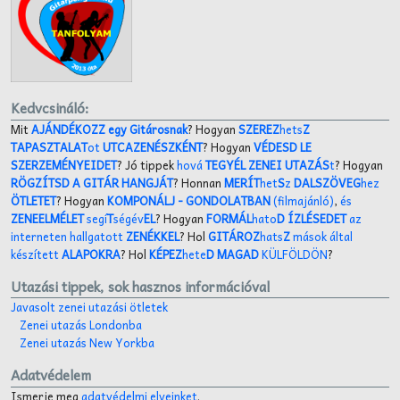
Kedvcsináló:
Mit
AJÁNDÉKOZZ egy Gitárosnak
? Hogyan
SZEREZ
hets
Z
TAPASZTALAT
ot
UTCAZENÉSZKÉNT
? Hogyan
VÉDESD LE
SZERZEMÉNYEIDET
? Jó tippek
hová
TEGYÉL ZENEI UTAZÁS
t
? Hogyan
RÖGZÍTSD A GITÁR HANGJÁT
? Honnan
MERÍT
het
S
z
DALSZÖVEG
hez
ÖTLETET
? Hogyan
KOMPONÁLJ
- GONDOLATBAN
(filmajánló)
,
és
ZENEELMÉLET
segí
T
ségév
EL
? Hogyan
FORMÁL
hato
D ÍZLÉSEDET
az
interneten hallgatott
ZENÉKKEL
? Hol
GITÁROZ
hats
Z
mások által
készített
ALAPOKRA
? Hol
KÉPEZ
hete
D MAGAD
KÜLFÖLDÖN
?
Utazási tippek, sok hasznos információval
Javasolt zenei utazási ötletek
Zenei utazás Londonba
Zenei utazás New Yorkba
Adatvédelem
Ismerje meg
adatvédelmi elveinket
.