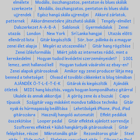
elmélete
Modális, összhangzatos, pentaton és blues skálák
szerkezete
Modális, összhangzatos, pentaton és blues skála
ujjrendek
Egész hangú skála ujjrendjei
Akkord zárlatok,
patternek
Akkordmenetekre játszható skálák
Tengely-elmélet
Dalszerkezet A-A-B-A
Sablonok
Gyermekdalok
Zenei
utazás
London
New York
Srí Lanka hangjai
Utazás előtti
ellenőrző lista
Gitár kiegészítők
Sör, bor, pálinka és a magyar
zenei élet alapja
Megéri az utcazenélés?
Gitár hang rögzítése
Zenei ízlésformálás
Miért jobb az internetes rádió, mint a
kereskedelmi
Hogyan tudod levédetni szerzeményeidet?
1001
lemez, amit hallanod kell
Hogyan tudunk vásárolni az ebay-en?
Zenei alapok gitárosoknak
Amikor egy zenei producer látja meg
benned a tehetséget
Olvasd el további cikkeinket is blog témában
AJÁNDÉK Ö-T-L-E-T-E-K
Gitárok és kiegészítők
Ajándék
ötletek
MIDI hang készítés, vagyis hogyan komponálhatsz gitárral
Ukulele és annak akkordjai
A görög zene és a buzuki
Capo
típusok
Szájgitár vagy másként mondva talkbox technika
Gitár
nyak és húrmagasság beállítása
Lehetőségek iPhone, iPod, iPad
gitározásra
Használj hangoló automatát
Effekt pedálok
összekötése
Looper pedal
Gitár effektek ajánlott sorrendje
Szoftveres effektek + külső hangkártyák gitárosoknak
Gitár
felépítése, részei
Mikrotonális gitár
Rezonátoros gitár
Steel
gitár
Slide gyűrű
Skeleton vagy silent gitár
Gibson Les Paul