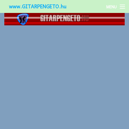
www.GITARPENGETO.hu
MENU
Népszerű-
Különleges-
Okos-gitárok
Gitár kiegészítők
Zenei stílusok
Gitár játék technikák
Gitáros lányok
Utcazenészek
Képek