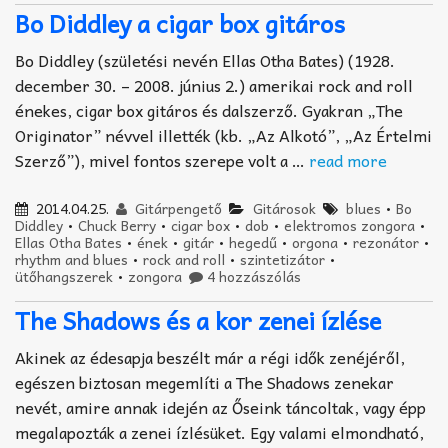
Bo Diddley a cigar box gitáros
Bo Diddley (születési nevén Ellas Otha Bates) (1928.
december 30. – 2008. június 2.) amerikai rock and roll
énekes, cigar box gitáros és dalszerző. Gyakran „The
Originator” névvel illették (kb. „Az Alkotó”, „Az Értelmi
Szerző”), mivel fontos szerepe volt a …
read more
2014.04.25.
Gitárpengető
Gitárosok
blues
•
Bo
Diddley
•
Chuck Berry
•
cigar box
•
dob
•
elektromos zongora
•
Ellas Otha Bates
•
ének
•
gitár
•
hegedű
•
orgona
•
rezonátor
•
rhythm and blues
•
rock and roll
•
szintetizátor
•
ütőhangszerek
•
zongora
4 hozzászólás
The Shadows és a kor zenei ízlése
Akinek az édesapja beszélt már a régi idők zenéjéről,
egészen biztosan megemlíti a The Shadows zenekar
nevét, amire annak idején az Őseink táncoltak, vagy épp
megalapozták a zenei ízlésüket. Egy valami elmondható,