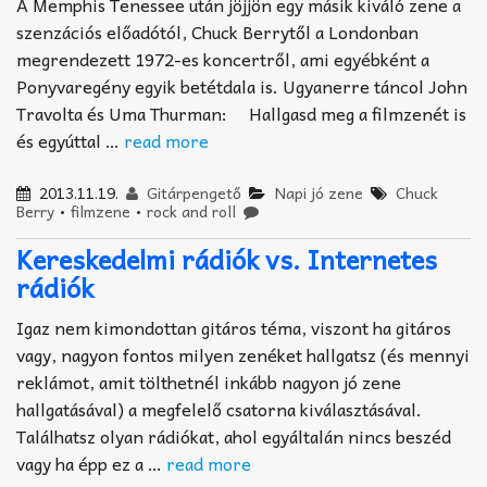
A Memphis Tenessee után jöjjön egy másik kiváló zene a
szenzációs előadótól, Chuck Berrytől a Londonban
megrendezett 1972-es koncertről, ami egyébként a
Ponyvaregény egyik betétdala is. Ugyanerre táncol John
Travolta és Uma Thurman: Hallgasd meg a filmzenét is
és egyúttal …
read more
2013.11.19.
Gitárpengető
Napi jó zene
Chuck
Berry
•
filmzene
•
rock and roll
Kereskedelmi rádiók vs. Internetes
rádiók
Igaz nem kimondottan gitáros téma, viszont ha gitáros
vagy, nagyon fontos milyen zenéket hallgatsz (és mennyi
reklámot, amit tölthetnél inkább nagyon jó zene
hallgatásával) a megfelelő csatorna kiválasztásával.
Találhatsz olyan rádiókat, ahol egyáltalán nincs beszéd
vagy ha épp ez a …
read more