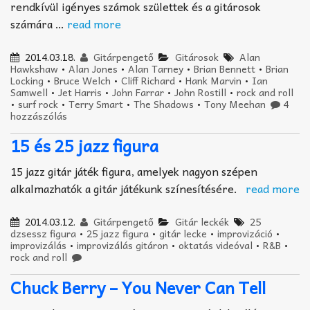
rendkívül igényes számok születtek és a gitárosok
számára …
read more
2014.03.18.
Gitárpengető
Gitárosok
Alan
Hawkshaw
•
Alan Jones
•
Alan Tarney
•
Brian Bennett
•
Brian
Locking
•
Bruce Welch
•
Cliff Richard
•
Hank Marvin
•
Ian
Samwell
•
Jet Harris
•
John Farrar
•
John Rostill
•
rock and roll
•
surf rock
•
Terry Smart
•
The Shadows
•
Tony Meehan
4
hozzászólás
15 és 25 jazz figura
15 jazz gitár játék figura, amelyek nagyon szépen
alkalmazhatók a gitár játékunk színesítésére.
read more
2014.03.12.
Gitárpengető
Gitár leckék
25
dzsessz figura
•
25 jazz figura
•
gitár lecke
•
improvizáció
•
improvizálás
•
improvizálás gitáron
•
oktatás videóval
•
R&B
•
rock and roll
Chuck Berry – You Never Can Tell