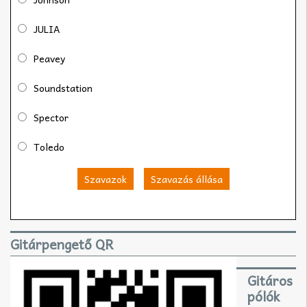
JULIA
Peavey
Soundstation
Spector
Toledo
Szavazok
Szavazás állása
Gitárpengető QR
Gitáros
pólók