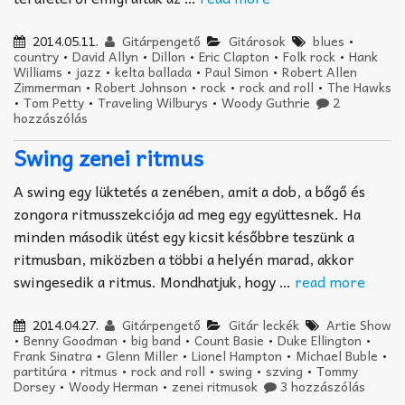
2014.05.11.
Gitárpengető
Gitárosok
blues
•
country
•
David Allyn
•
Dillon
•
Eric Clapton
•
Folk rock
•
Hank
Williams
•
jazz
•
kelta ballada
•
Paul Simon
•
Robert Allen
Zimmerman
•
Robert Johnson
•
rock
•
rock and roll
•
The Hawks
•
Tom Petty
•
Traveling Wilburys
•
Woody Guthrie
2
hozzászólás
Swing zenei ritmus
A swing egy lüktetés a zenében, amit a dob, a bőgő és
zongora ritmusszekciója ad meg egy együttesnek. Ha
minden második ütést egy kicsit későbbre teszünk a
ritmusban, miközben a többi a helyén marad, akkor
swingesedik a ritmus. Mondhatjuk, hogy …
read more
2014.04.27.
Gitárpengető
Gitár leckék
Artie Show
•
Benny Goodman
•
big band
•
Count Basie
•
Duke Ellington
•
Frank Sinatra
•
Glenn Miller
•
Lionel Hampton
•
Michael Buble
•
partitúra
•
ritmus
•
rock and roll
•
swing
•
szving
•
Tommy
Dorsey
•
Woody Herman
•
zenei ritmusok
3 hozzászólás