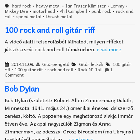
hard rock
•
heavy metal
•
Ian Fraser Kilmister
•
Lemmy
•
Mikkey Dee
•
motörhead
•
Phil Campbell
•
punk rock
•
rock and
roll
•
speed metal
•
thrash metal
100 rock and roll gitár riff
A videó alatti felsorolásból láthatod, milyen riffeket
játszik a srác rock and roll témakörben.
read more
2014.11.09.
Gitárpengető
Gitár leckék
100 gitár
riff
•
100 guitar riff
•
rock and roll
•
Rock N' Roll
1
Comment
Bob Dylan
Bob Dylan (született: Robert Allen Zimmerman; Duluth,
Minnesota, 1941. május 24.) amerikai énekes, dalszerző,
zenész, költő. A popzene egy meghatározó alakja immár
ötven éve. Az apai nagyszülők Zigman és Anna
Zimmerman, az odesszai Orosz Birodalom (ma Ukrajna)
területéről emigráltak az …
read more