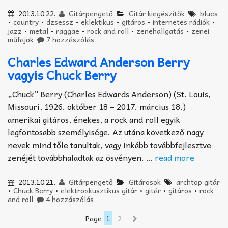
2013.10.22.
Gitárpengető
Gitár kiegészítők
blues
•
country
•
dzsessz
•
eklektikus
•
gitáros
•
internetes rádiók
•
jazz
•
metal
•
raggae
•
rock and roll
•
zenehallgatás
•
zenei
műfajok
7 hozzászólás
Charles Edward Anderson Berry
vagyis Chuck Berry
„Chuck” Berry (Charles Edwards Anderson) (St. Louis,
Missouri, 1926. október 18 – 2017. március 18.)
amerikai gitáros, énekes, a rock and roll egyik
legfontosabb személyisége. Az utána következő nagy
nevek mind tőle tanultak, vagy inkább továbbfejlesztve
zenéjét továbbhaladtak az ösvényen. …
read more
2013.10.21.
Gitárpengető
Gitárosok
archtop gitár
•
Chuck Berry
•
elektroakusztikus gitár
•
gitár
•
gitáros
•
rock
and roll
4 hozzászólás
Page
1
2