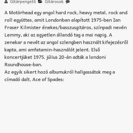
Akkord-kotta
Gitárpengető
Gitárosok
A Motörhead egy angol hard rock, heavy metal, rock and
TABok
roll együttes, amit Londonban alapított 1975-ben Ian
Fraser Kilmister énekes/basszusgitáros, színpadi nevén
Improvizáció
Lemmy, aki az egyetlen állandó tag a mai napig. A
zenekar a nevét az angol szlengben használt kifejezésről
kapta, ami amfetamin-használót jelent. Első
koncertjüket 1975. július 20-án adták a londoni
Roundhouse-ban.
Az egyik sikert hozó albumukról hallgassátok meg a
címadó dalt, Ace of Spades: