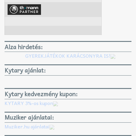
Alza hirdetés:
GYEREKJÁTÉKOK KARÁCSONYRA IS!
Kytary ajánlat:
Kytary kedvezmény kupon:
KYTARY 3%-os kupon
Muziker ajánlatai:
Muziker.hu ajánlatai