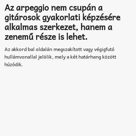
Akkord-kotta
Az arpeggio nem csupán a
gitárosok gyakorlati képzésére
TABok
alkalmas szerkezet, hanem a
Improvizáció
zenemű része is lehet.
Az akkord bal oldalán megszakított vagy végigfutó
hullámvonallal jelölik, mely a két határhang között
húzódik.