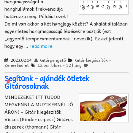
hangmagasságot a
hanghullámok frekvenciája
határozza meg. Például ezek!
De mi van akkor a két hangjegy között? A skálát általában
egyenletes hangmagasságú lépésekre osztják (ezt
„egyenlő temperamentumnak” nevezik). Ez azt jelenti,
hogy egy …
read more
2023.02.04.
Gitárpengető
Gitár kiegészítők
•
Zeneelmélet
12 bar blues
•
12 hang
Segítünk – ajándék ötletek
Gitárosoknak
MINDEZEKET ITT TUDOD
MEGVENNI A MUZIKERNÉL JÓ
ÁRON! – Gitár kiegészítők
Vicces (Binder csipesz) Gitáros
ékszerek (thomann) Gitár