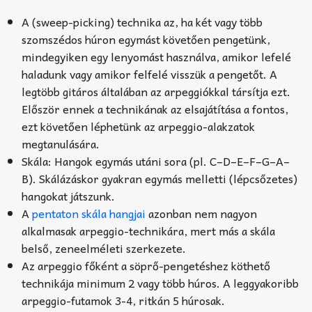
A (sweep-picking) technika az, ha két vagy több
szomszédos húron egymást követően pengetünk,
mindegyiken egy lenyomást használva, amikor lefelé
haladunk vagy amikor felfelé visszük a pengetőt. A
legtöbb gitáros általában az arpeggiókkal társítja ezt.
Először ennek a technikának az elsajátítása a fontos,
ezt követően léphetünk az arpeggio-alakzatok
megtanulására.
Skála: Hangok egymás utáni sora (pl. C–D–E–F–G–A–
B). Skálázáskor gyakran egymás melletti (lépcsőzetes)
hangokat játszunk.
A
pentaton skála hangjai
azonban nem nagyon
alkalmasak arpeggio-technikára, mert más a skála
belső, zeneelméleti szerkezete.
Az arpeggio főként a söprő-pengetéshez köthető
technikája minimum 2 vagy több húros. A leggyakoribb
arpeggio-futamok 3-4, ritkán 5 húrosak.