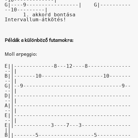
G|----9-----------------|    G|----------
--10---------|

      1. akkord bontása             
Példák a különböző futamokra:
Moll arpeggio:
E||-------------8---12----8--------------
--||

B||-------10--------------------10-------
--||

G||--9--------------------------------9--
--||

D||--------------------------------------
--||

A||--------------------------------------
--||

E||--------------------------------------
--||
E||------------3----7---3----------------
||

B||-------5------------------5-----------