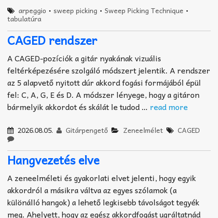
arpeggio
•
sweep picking
•
Sweep Picking Technique
•
tabulatúra
CAGED rendszer
A CAGED-pozíciók a gitár nyakának vizuális
feltérképezésére szolgáló módszert jelentik. A rendszer
az 5 alapvető nyitott dúr akkord fogási formájából épül
fel: C, A, G, E és D. A módszer lényege, hogy a gitáron
bármelyik akkordot és skálát le tudod …
read more
2026.08.05.
Gitárpengető
Zeneelmélet
CAGED
Hangvezetés elve
A zeneelméleti és gyakorlati elvet jelenti, hogy egyik
akkordról a másikra váltva az egyes szólamok (a
különálló hangok) a lehető legkisebb távolságot tegyék
meg. Ahelyett, hogy az egész akkordfogást ugráltatnád