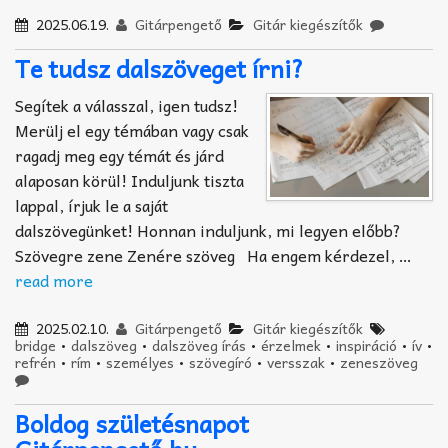
2025.06.19.
Gitárpengető
Gitár kiegészítők
Te tudsz dalszöveget írni?
Segítek a válasszal, igen tudsz!
Merülj el egy témában vagy csak
ragadj meg egy témát és járd
alaposan körül! Induljunk tiszta
lappal, írjuk le a saját
dalszövegünket! Honnan induljunk, mi legyen előbb?
Szövegre zene Zenére szöveg Ha engem kérdezel, …
read more
2025.02.10.
Gitárpengető
Gitár kiegészítők
bridge
•
dalszöveg
•
dalszöveg írás
•
érzelmek
•
inspiráció
•
ív
•
refrén
•
rím
•
személyes
•
szövegíró
•
versszak
•
zeneszöveg
Boldog születésnapot