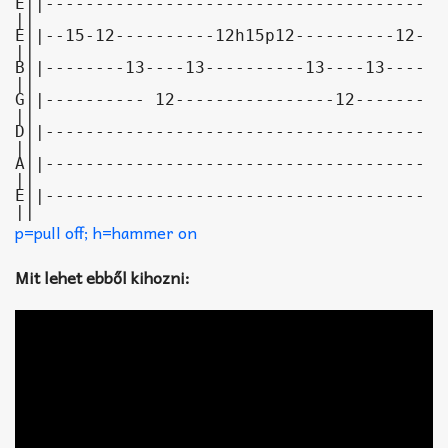
E||--------------------------------------
||
E||--15-12----------12h15p12----------12-
||

B||--------13----13----------13----13----
||

G||---------- 12----------------12-------
||

D||--------------------------------------
||

A||--------------------------------------
||

E||--------------------------------------
||
p=pull off; h=hammer on
Mit lehet ebből kihozni: