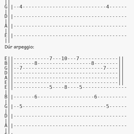
||

G||--4----------------------------4------
||

D||--------------------------------------
||

A||--------------------------------------
||

E||--------------------------------------
||
Dúr arpeggio:
E||------------7---10---7-------------||

B||-------8------------------8--------||

G||--7---------------------------7----||

D||-----------------------------------||

A||-----------------------------------||

E||-----------------------------------||
E||------------5----8----5---------------
||

B||-------6-------------------6----------
||

G||--5----------------------------5------
||

D||--------------------------------------
||

A||--------------------------------------
||
