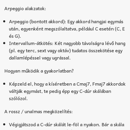
Arpeggio alakzatok:
Arpeggio (bontott akkord): Egy akkord hangjai egymás
után, egyenként megszólaltatva, például C esetén (C, E
és G).
Intervallum-átkötés: Két nagyobb távolságra lévő hang
(pl. egy terc, sext vagy oktáv) tudatos összekötése egy
dallamlépéssel vagy ugrással.
Hogyan működik a gyakorlatban?
Képzeld el, hogy a kíséretben a Cmaj7, Fmaj7 akkordok
váltják egymást, te pedig épp egy C-dúr skálában
szólózol.
A rossz / unalmas megközelítés:
Végigjátszod a C-dúr skálát le-föl a nyakon. Bár a skála