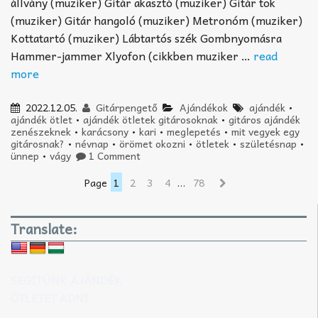
állvány (muziker) Gitár akasztó (muziker) Gitár tok
(muziker) Gitár hangoló (muziker) Metronóm (muziker)
Kottatartó (muziker) Lábtartós szék Gombnyomásra
Hammer-jammer Xlyofon (cikkben muziker …
read
more
2022.12.05.
Gitárpengető
Ajándékok
ajándék
•
ajándék ötlet
•
ajándék ötletek gitárosoknak
•
gitáros ajándék
zenészeknek
•
karácsony
•
kari
•
meglepetés
•
mit vegyek egy
gitárosnak?
•
névnap
•
örömet okozni
•
ötletek
•
születésnap
•
ünnep
•
vágy
1 Comment
Page
1
2
3
4
…
78
Translate:
SEGÍTÜNK AJÁNDÉK
ÖTLETET ADNI