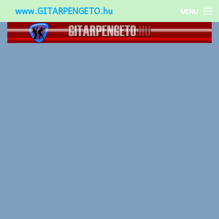
www.GITARPENGETO.hu
MENU
Népszerű-
Különleges-
Okos-gitárok
Gitár kiegészítők
Zenei stílusok
Gitár játék technikák
Gitáros lányok
Utcazenészek
Képek