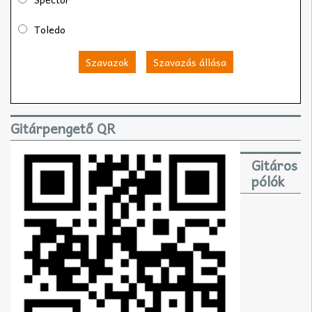
Toledo
Szavazok
Szavazás állása
Gitárpengető QR
Gitáros
pólók