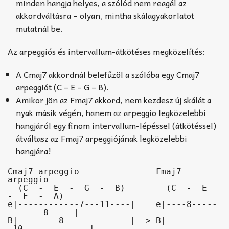
minden hangja helyes, a szólód nem reagál az
akkordváltásra – olyan, mintha skálagyakorlatot
mutatnál be.
Az arpeggiós és intervallum-átkötéses megközelítés:
A Cmaj7 akkordnál belefűzöl a szólóba egy Cmaj7
arpeggiót (C – E – G – B).
Amikor jön az Fmaj7 akkord, nem kezdesz új skálát a
nyak másik végén, hanem az arpeggio legközelebbi
hangjáról egy finom intervallum-lépéssel (átkötéssel)
átváltasz az Fmaj7 arpeggiójának legközelebbi
hangjára!
Cmaj7 arpeggio               Fmaj7 
arpeggio

  (C  -  E  -  G  -  B)        (C  -  E  
-  F  -  A)

e|------------7---11----|    e|----8-----
-------8-----|

B|--------8-------------| -> B|-------
-10-------------|
