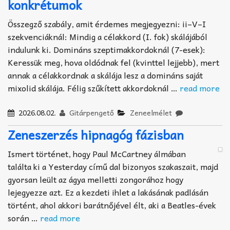
konkrétumok
Összegző szabály, amit érdemes megjegyezni: ii–V–I
szekvenciáknál: Mindig a célakkord (I. fok) skálájából
indulunk ki. Domináns szeptimakkordoknál (7-esek):
Keressük meg, hova oldódnak fel (kvinttel lejjebb), mert
annak a célakkordnak a skálája lesz a domináns saját
mixolid skálája. Félig szűkített akkordoknál …
read more
2026.08.02.
Gitárpengető
Zeneelmélet
Zeneszerzés hipnagóg fázisban
Ismert történet, hogy Paul McCartney álmában
találta ki a Yesterday című dal bizonyos szakaszait, majd
gyorsan leült az ágya melletti zongorához hogy
lejegyezze azt. Ez a kezdeti ihlet a lakásának padlásán
történt, ahol akkori barátnőjével élt, aki a Beatles-évek
során …
read more