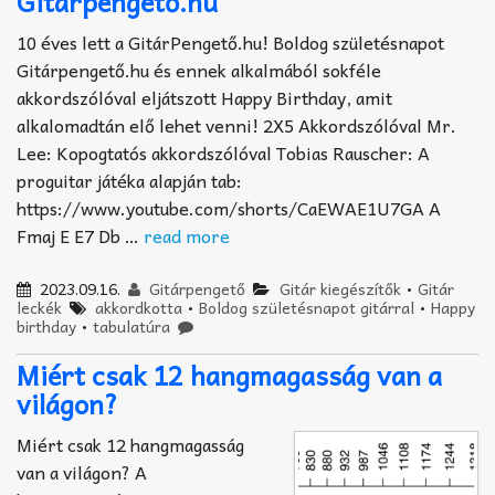
Gitárpengető.hu
10 éves lett a GitárPengető.hu! Boldog születésnapot
Gitárpengető.hu és ennek alkalmából sokféle
akkordszólóval eljátszott Happy Birthday, amit
alkalomadtán elő lehet venni! 2X5 Akkordszólóval Mr.
Lee: Kopogtatós akkordszólóval Tobias Rauscher: A
proguitar játéka alapján tab:
https://www.youtube.com/shorts/CaEWAE1U7GA A
Fmaj E E7 Db …
read more
2023.09.16.
Gitárpengető
Gitár kiegészítők
•
Gitár
leckék
akkordkotta
•
Boldog születésnapot gitárral
•
Happy
birthday
•
tabulatúra
Miért csak 12 hangmagasság van a
világon?
Miért csak 12 hangmagasság
van a világon? A