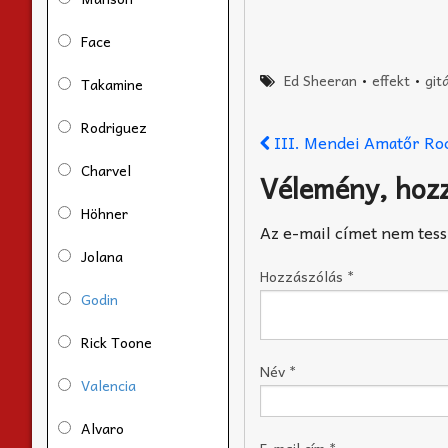
Face
Ed Sheeran
•
effekt
•
git
Takamine
Rodriguez
III. Mendei Amatőr Roc
Charvel
Vélemény, hoz
Höhner
Az e-mail címet nem tess
Jolana
Hozzászólás
*
Godin
Rick Toone
Név
*
Valencia
Alvaro
E-mail cím
*