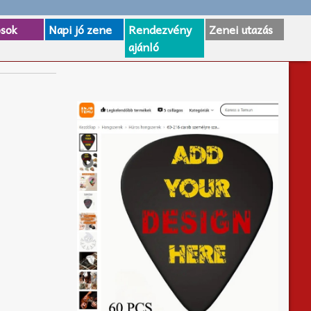
osok
Napi jó zene
Rendezvény
Zenei utazás
ajánló