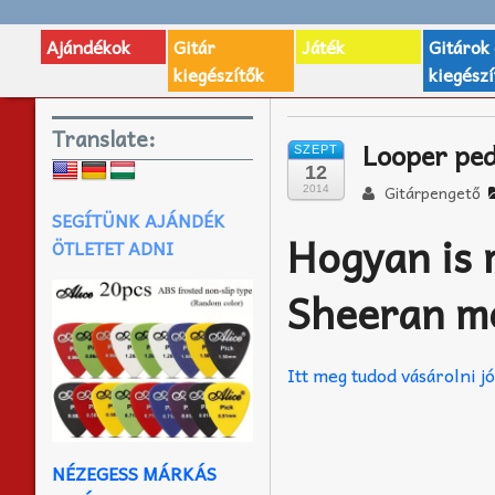
Ajándékok
Gitár
Játék
Gitárok
kiegészítők
kiegészí
Translate:
Looper ped
SZEPT
12
Gitárpengető
2014
SEGÍTÜNK AJÁNDÉK
Hogyan is 
ÖTLETET ADNI
Sheeran m
Itt meg tudod vásárolni j
NÉZEGESS MÁRKÁS