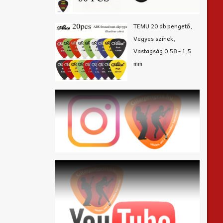
TEMU 20 db pengető,
Vegyes színek,
Vastagság 0,58 - 1,5
mm