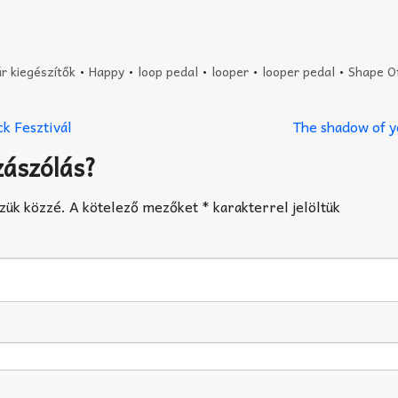
ár kiegészítők
•
Happy
•
loop pedal
•
looper
•
looper pedal
•
Shape O
k Fesztivál
The shadow of 
zászólás?
zük közzé.
A kötelező mezőket
*
karakterrel jelöltük