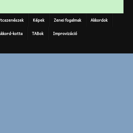
tcazenészek
Képek
Zenei fogalmak
Akkordok
Akkord-kotta
TABok
Improvizáció