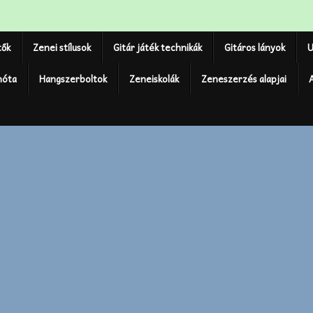
tők
Zenei stílusok
Gitár játék technikák
Gitáros lányok
U
nóta
Hangszerboltok
Zeneiskolák
Zeneszerzés alapjai