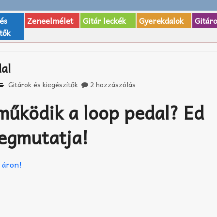
 és
Zeneelmélet
Gitár leckék
Gyerekdalok
Gitár
tők
al
Gitárok és kiegészítők
2 hozzászólás
működik a loop pedal? Ed
egmutatja!
ó áron!