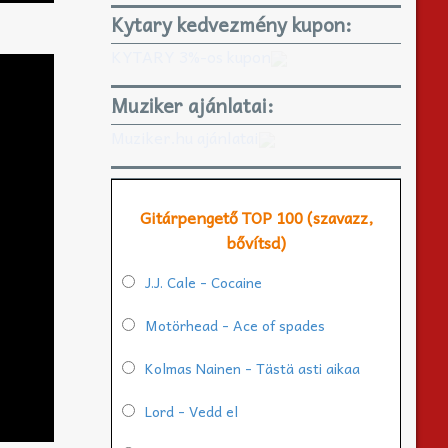
Kytary kedvezmény kupon:
KYTARY 3%-os kupon
Muziker ajánlatai:
Muziker.hu ajánlatai
Gitárpengető TOP 100 (szavazz,
bővítsd)
J.J. Cale - Cocaine
Motörhead - Ace of spades
Kolmas Nainen - Tästä asti aikaa
Lord - Vedd el