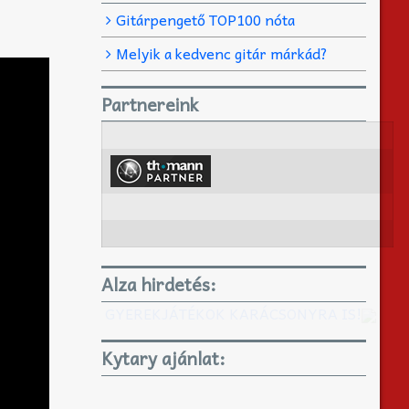
Gitárpengető TOP100 nóta
Melyik a kedvenc gitár márkád?
Partnereink
Alza hirdetés:
GYEREKJÁTÉKOK KARÁCSONYRA IS!
Kytary ajánlat: