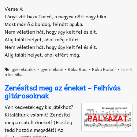
Verse 4:
Lányt vitt haza Torró, a nagyra nőtt nagy bika.
Most már ő a boldog, felnőtt apuka.
Nem véletlen hát, hogy úgy kelt fel és élt.
Alig talált helyet, ahol még elfért.
Nem véletlen hát, hogy úgy kelt fel és élt.
Alig talált helyet, ahol elfért még.
gyerekdalok
•
gyermekdal
•
Róka Rudi
•
Róka Rudolf
•
Torró
a kis bika
Zenésítsd meg az éneket – Felhívás
gitárosoknak
Van kedvetek egy kis játékhoz?
Kitaláltunk valamit! Zenésítd
meg a csatolt éneket! (Esetleg
tedd hozzá a magadét!) Az