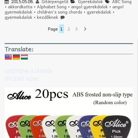
2015.05.08.
Gitárpengető
Gyerekdalok
ABC Song
•
akkordkotta
•
Alphabet Song
•
angol gyerekdalok
•
angol
gyermekdalok
•
children's song chords
•
gyerekdalok
•
gyermekdalok
•
kezdőknek
Page
1
2
3
Translate:
SEGÍTÜNK AJÁNDÉK
ÖTLETET ADNI