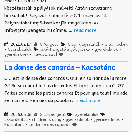
ének: LETÖLTÉS Mi
közzétesszük a pályázók műveit! Aztán szavazásra
bocsájtjuk! Pályázati határidő: 2021. március 14.
Pályázatokat mp3-ban kérjük megküldeni az
info@gitarpengeto.hu címre. …
read more
2021.02.17.
GPengeto
Gitár kiegészítők
•
Gitár leckék
•
Gyerekdalok
GitárPengető saját játéka
•
gyerekdalok
•
gyerekeknek
•
Tavaszi szél
La danse des canards – Kacsatánc
C C’est la danse des canards C Qui, en sortant de la mare
G7 Se secouent le bas des reins Et font „coin-coin”. G7
Faites comme les petits canards Et pour que tout l’monde
se marre C Remuez du popotin …
read more
2015.05.08.
Gitárpengető
Gyerekdalok
akkordkotta
•
children's song
•
gyerekdalok
•
gyermekdalok
•
Kacsatánc
•
La danse des canards