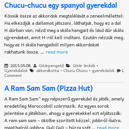
Chucu-chucu egy spanyol gyerekdal
Kössük össze az akkordok megtalálását a zeneelmélettel:
Ha elkezdjük a dallamot játszani, láthatjuk, hogy ez a dal
H dúrban van, nézd meg a skála hangjait és lásd dúr skála
ujjrendeket, amit H-ról kell indítani. Ezután nézzük meg,
hogy az H skála hangjaiból milyen akkordokat
rakhatunk össze. …
read more
2015.05.08.
Gitárpengető
Gitár leckék
•
Gyerekdalok
akkordkotta
•
Chucu Chucu
•
gyerekdalok
1
Comment
A Ram Sam Sam (Pizza Hut)
A Ram Sam Sam” egy népszerű gyerekdal és játék, amely
eredetileg Maroccoból származik. Az egyes sorok
jelentése a játékban, ahogy a gyerekekkel ezt eljátsszák:
A ram sam sam – ökölbe szorított kézzel, jobbról-balra,
majd balról-jobbra. Guli Guli – húzza szét …
read more