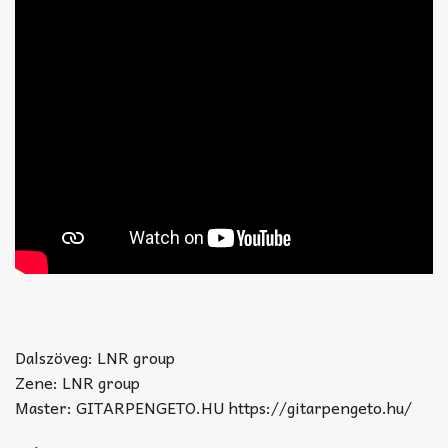
Dalszöveg: LNR group
Zene: LNR group
Master: GITARPENGETO.HU https://gitarpengeto.hu/