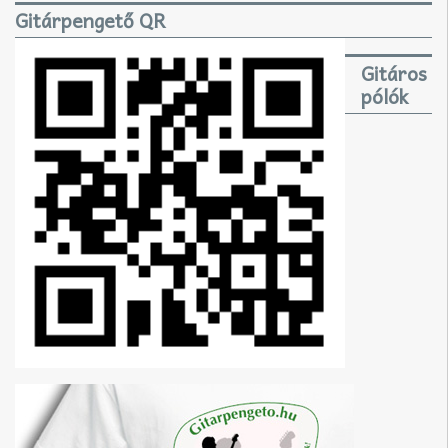
Gitárpengető QR
Gitáros
pólók