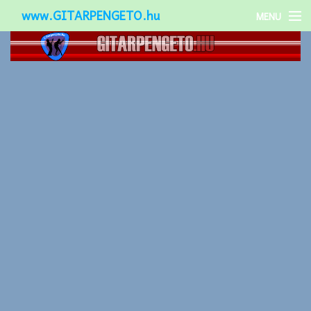
www.GITARPENGETO.hu
MENU
Népszerű-
Különleges-
Okos-gitárok
Gitár kiegészítők
Zenei stílusok
Gitár játék technikák
Gitáros lányok
Utcazenészek
Képek