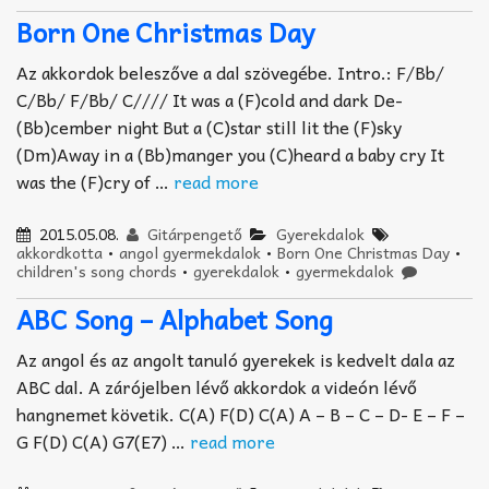
Born One Christmas Day
Az akkordok beleszőve a dal szövegébe. Intro.: F/Bb/
C/Bb/ F/Bb/ C//// It was a (F)cold and dark De-
(Bb)cember night But a (C)star still lit the (F)sky
(Dm)Away in a (Bb)manger you (C)heard a baby cry It
was the (F)cry of …
read more
2015.05.08.
Gitárpengető
Gyerekdalok
akkordkotta
•
angol gyermekdalok
•
Born One Christmas Day
•
children's song chords
•
gyerekdalok
•
gyermekdalok
ABC Song – Alphabet Song
Az angol és az angolt tanuló gyerekek is kedvelt dala az
ABC dal. A zárójelben lévő akkordok a videón lévő
hangnemet követik. C(A) F(D) C(A) A – B – C – D- E – F –
G F(D) C(A) G7(E7) …
read more