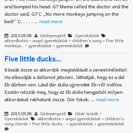
and bumped his head. G7 Mama called the doctor and the
doctor said, G7 C „No more monkeys jumping on the
bed!” C. . . . . …
read more
2015.05.08.
Gitárpengető
Gyerekdalok
akkordkotta
•
angol gyerekdalok
•
children's song
•
Five little
monkeys...
•
gyerekdalok
•
gyermekdalok
Five little ducks…
Kössük össze az akkordok megtalálását a zeneelmélettel:
Ha elkezdjük a dallamot játszani, láthatjuk, hogy ez a dal
Eb dúrban van: Lásd dúr skála ujjrendek Eb-ről indítva.
Ezután nézzük meg, hogy az Eb skála hangjaiból milyen
akkordokat rakhatunk össze. Dúr fokok: …
read more
2015.05.08.
Gitárpengető
Gitár leckék
•
Gyerekdalok
akkordkotta
•
angol gyerekdalok
•
children's
song chords
•
Five little ducks...
•
gyerekdalok
•
gyermekdalok