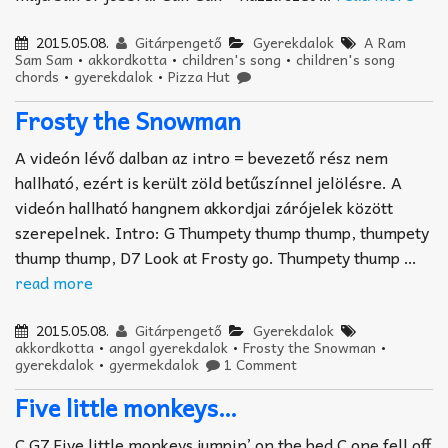
2015.05.08.
Gitárpengető
Gyerekdalok
A Ram
Sam Sam
•
akkordkotta
•
children's song
•
children's song
chords
•
gyerekdalok
•
Pizza Hut
Frosty the Snowman
A videón lévő dalban az intro = bevezető rész nem
hallható, ezért is került zöld betűszínnel jelölésre. A
videón hallható hangnem akkordjai zárójelek között
szerepelnek. Intro: G Thumpety thump thump, thumpety
thump thump, D7 Look at Frosty go. Thumpety thump …
read more
2015.05.08.
Gitárpengető
Gyerekdalok
akkordkotta
•
angol gyerekdalok
•
Frosty the Snowman
•
gyerekdalok
•
gyermekdalok
1 Comment
Five little monkeys…
C G7 Five little monkeys jumpin’ on the bed C one fell off