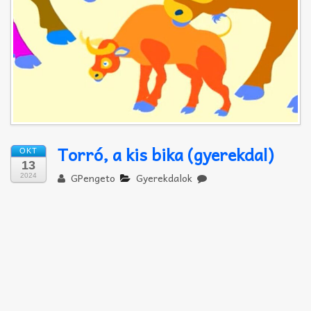
Akkord-kotta
TABok
Improvizáció
Torró, a kis bika (gyerekdal)
OKT
13
GPengeto
Gyerekdalok
2024