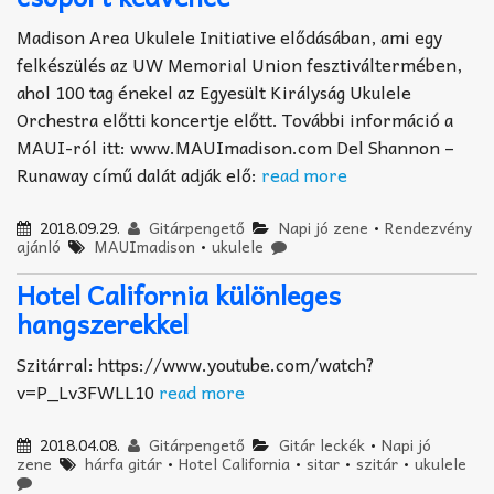
Madison Area Ukulele Initiative elődásában, ami egy
felkészülés az UW Memorial Union fesztiváltermében,
ahol 100 tag énekel az Egyesült Királyság Ukulele
Orchestra előtti koncertje előtt. További információ a
MAUI-ról itt: www.MAUImadison.com Del Shannon –
Runaway című dalát adják elő:
read more
2018.09.29.
Gitárpengető
Napi jó zene
•
Rendezvény
ajánló
MAUImadison
•
ukulele
Hotel California különleges
hangszerekkel
Szitárral: https://www.youtube.com/watch?
v=P_Lv3FWLL10
read more
2018.04.08.
Gitárpengető
Gitár leckék
•
Napi jó
zene
hárfa gitár
•
Hotel California
•
sitar
•
szitár
•
ukulele