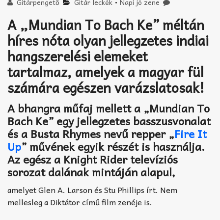
Akkord-kotta
Gitárpengető
Gitár leckék
•
Napi jó zene
A „Mundian To Bach Ke” méltán
TABok
híres nóta olyan jellegzetes indiai
Improvizáció
hangszerelési elemeket
tartalmaz, amelyek a magyar fül
számára egészen varázslatosak!
A bhangra műfaj mellett a „Mundian To
Bach Ke” egy jellegzetes basszusvonalat
és a Busta Rhymes nevű repper „
Fire It
Up
” művének egyik részét is használja.
Az egész a Knight Rider televíziós
sorozat dalának mintáján alapul,
amelyet Glen A. Larson és Stu Phillips írt. Nem
mellesleg a Diktátor című film zenéje is.