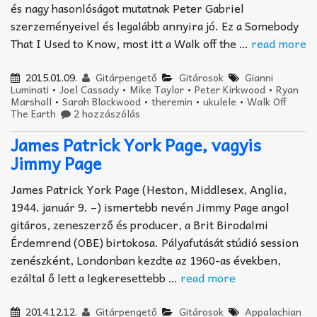
és nagy hasonlóságot mutatnak Peter Gabriel
szerzeményeivel és legalább annyira jó. Ez a Somebody
That I Used to Know, most itt a Walk off the …
read more
2015.01.09.
Gitárpengető
Gitárosok
Gianni
Luminati
•
Joel Cassady
•
Mike Taylor
•
Peter Kirkwood
•
Ryan
Marshall
•
Sarah Blackwood
•
theremin
•
ukulele
•
Walk Off
The Earth
2 hozzászólás
James Patrick York Page, vagyis
Jimmy Page
James Patrick York Page (Heston, Middlesex, Anglia,
1944. január 9. –) ismertebb nevén Jimmy Page angol
gitáros, zeneszerző és producer, a Brit Birodalmi
Érdemrend (OBE) birtokosa. Pályafutását stúdió session
zenészként, Londonban kezdte az 1960-as években,
ezáltal ő lett a legkeresettebb …
read more
2014.12.12.
Gitárpengető
Gitárosok
Appalachian