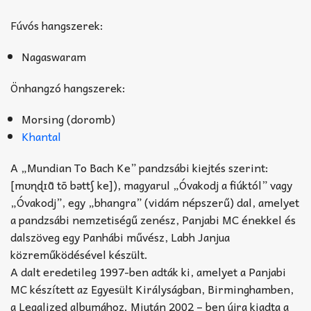
Fúvós hangszerek:
Nagaswaram
Önhangzó hangszerek:
Morsing (doromb)
Khantal
A „Mundian To Bach Ke” pandzsábi kiejtés szerint:
[mʊɳɖɪɑ̃ tõ bəttʃ ke]), magyarul „Óvakodj a fiúktól” vagy
„Óvakodj”, egy „bhangra” (vidám népszerű) dal, amelyet
a pandzsábi nemzetiségű zenész, Panjabi MC énekkel és
dalszöveg egy Panhábi művész, Labh Janjua
közreműködésével készült.
A dalt eredetileg 1997-ben adták ki, amelyet a Panjabi
MC készített az Egyesült Királyságban, Birminghamben,
a Legalized albumához. Miután 2002 – ben újra kiadta a