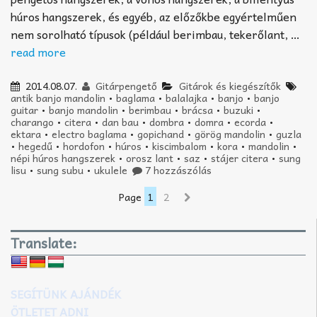
húros hangszerek, és egyéb, az előzőkbe egyértelműen
nem sorolható típusok (például berimbau, tekerőlant, …
read more
2014.08.07.
Gitárpengető
Gitárok és kiegészítők
antik banjo mandolin
•
baglama
•
balalajka
•
banjo
•
banjo
guitar
•
banjo mandolin
•
berimbau
•
brácsa
•
buzuki
•
charango
•
citera
•
dan bau
•
dombra
•
domra
•
ecorda
•
ektara
•
electro baglama
•
gopichand
•
görög mandolin
•
guzla
•
hegedű
•
hordofon
•
húros
•
kiscimbalom
•
kora
•
mandolin
•
népi húros hangszerek
•
orosz lant
•
saz
•
stájer citera
•
sung
lisu
•
sung subu
•
ukulele
7 hozzászólás
Page
1
2
Translate:
SEGÍTÜNK AJÁNDÉK
ÖTLETET ADNI