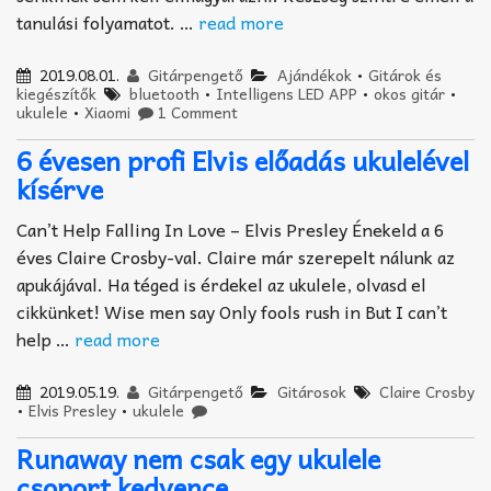
tanulási folyamatot. …
read more
2019.08.01.
Gitárpengető
Ajándékok
•
Gitárok és
kiegészítők
bluetooth
•
Intelligens LED APP
•
okos gitár
•
ukulele
•
Xiaomi
1 Comment
6 évesen profi Elvis előadás ukulelével
kísérve
Can’t Help Falling In Love – Elvis Presley Énekeld a 6
éves Claire Crosby-val. Claire már szerepelt nálunk az
apukájával. Ha téged is érdekel az ukulele, olvasd el
cikkünket! Wise men say Only fools rush in But I can’t
help …
read more
2019.05.19.
Gitárpengető
Gitárosok
Claire Crosby
•
Elvis Presley
•
ukulele
Runaway nem csak egy ukulele
csoport kedvence