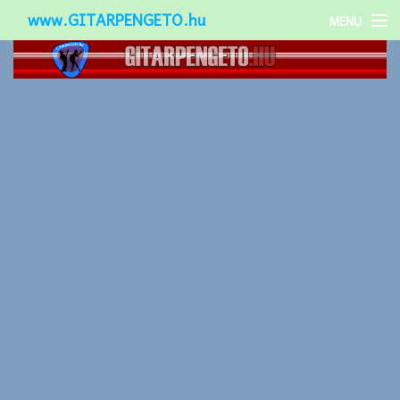
www.GITARPENGETO.hu
MENU
Népszerű-
Különleges-
Okos-gitárok
Gitár kiegészítők
Zenei stílusok
Gitár játék technikák
Gitáros lányok
Utcazenészek
Képek