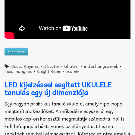
read more
Busta Rhymes
•
Diktátor
•
Ghatam
•
indiai hangszerek
•
indiai hangzás
•
Knight Rider
•
ukulele
LED kijelzéssel segített UKULELE
tanulás egy új dimenziója
Egy nagyon praktikus tanuló ukulele, amely hipp-hopp
megtanítja a kezdőket. A működése egyszerű: egy
mobilos app-on keresztül megmutatja számodra, hol is
kell lefognod a húrt. Ennek az előnyeit azt hiszem
senkinek sem kell elmagyarázni. Készség szintre emeli a