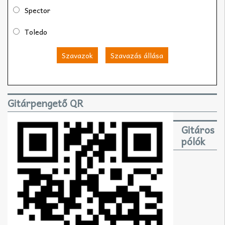
Spector
Toledo
Szavazok
Szavazás állása
Gitárpengető QR
Gitáros
pólók