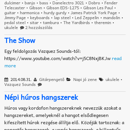
dulcimer
•
banjo
•
bass
•
Danelectro 3021
•
Dobro
•
Fender
Telecaster
•
Gibson
•
Gibson EDS-1275
•
Gibson Les Paul
•
guitar
•
harmonica
•
hurdy gurdy
•
James Patrick York Page
•
Jimmy Page
•
keyboards
•
lap steel
•
Led Zeppelin
•
mandolin
•
pedal steel
•
sitar
•
tambura
•
The Yardbirds
•
theremin
•
ukulele
2 hozzászólás
The Show
Egy feldolgozás Vazquez Sounds-tól:
https://www.youtube.com/watch?v=j5C8NxjBKJw
read
more
2014.08.31.
Gitárpengető
Napi jó zene
ukulele
•
Vazquez Sounds
Népi húros hangszerek
Húros vagy kordofon hangszereknek nevezzük azokat a
hangszereket, amelyeknél a hangot elsődlegesen
kifeszített húrok rezgése állítja elő. Közéjük tartoznak: a
pengetős hangszerek, a vonós hangszerek, a billentyűs