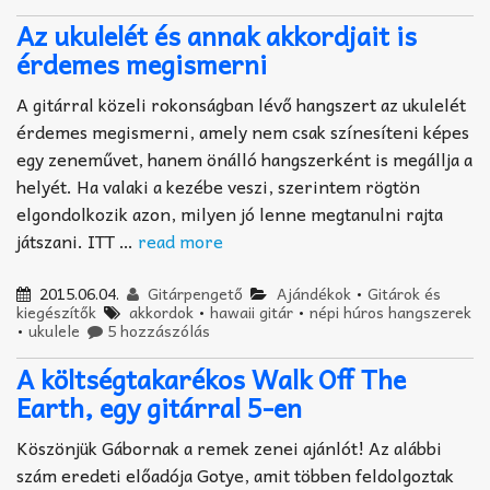
Az ukulelét és annak akkordjait is
érdemes megismerni
A gitárral közeli rokonságban lévő hangszert az ukulelét
érdemes megismerni, amely nem csak színesíteni képes
egy zeneművet, hanem önálló hangszerként is megállja a
helyét. Ha valaki a kezébe veszi, szerintem rögtön
elgondolkozik azon, milyen jó lenne megtanulni rajta
játszani. ITT …
read more
2015.06.04.
Gitárpengető
Ajándékok
•
Gitárok és
kiegészítők
akkordok
•
hawaii gitár
•
népi húros hangszerek
•
ukulele
5 hozzászólás
A költségtakarékos Walk Off The
Earth, egy gitárral 5-en
Köszönjük Gábornak a remek zenei ajánlót! Az alábbi
szám eredeti előadója Gotye, amit többen feldolgoztak