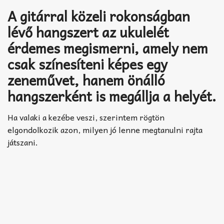
Akkord-kotta
A gitárral közeli rokonságban
TABok
lévő hangszert az ukulelét
érdemes megismerni, amely nem
Improvizáció
csak színesíteni képes egy
zeneművet, hanem önálló
hangszerként is megállja a helyét.
Ha valaki a kezébe veszi, szerintem rögtön
elgondolkozik azon, milyen jó lenne megtanulni rajta
játszani.