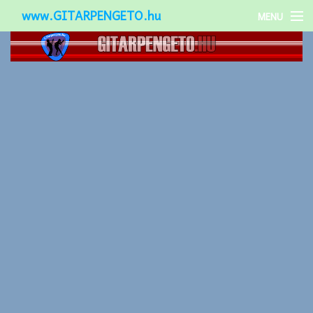
www.GITARPENGETO.hu
MENU
Népszerű-
Különleges-
Okos-gitárok
Gitár kiegészítők
Zenei stílusok
Gitár játék technikák
Gitáros lányok
Utcazenészek
Képek