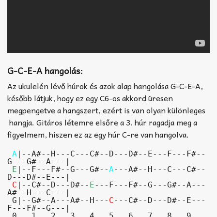
G-C-E-A hangolás:
Az ukulelén lévő húrok és azok alap hangolása G-C-E-A,
később látjuk, hogy ez egy C6-os akkord üresen
megpengetve a hangszert, ezért is van olyan különleges
hangja. Gitáros létemre elsőre a 3. húr ragadja meg a
figyelmem, hiszen ez az egy húr C-re van hangolva.
 A
|--A#--H---C---C#--D---D#--E---F---F#--
G---G#--A---|

E
|--F---F#--G---G#--
A
---A#--H---C---C#--
D---D#--E---|

C
|--C#--D---D#--
E
---F---F#--G---G#--A---
A#--H---C---|

 G|--G#--A---A#--H---
C
---C#--D---D#--E---
F---F#--G---|

 0.  1.  2.  3.  4.  5.  6.  7.  8.  9.  