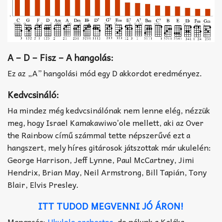
A – D – Fisz – A
hangolás:
Ez az „A” hangolási mód egy D akkordot eredményez.
Kedvcsináló:
Ha mindez még kedvcsinálónak nem lenne elég, nézzük
meg, hogy Israel Kamakawiwo’ole mellett, aki az Over
the Rainbow című számmal tette népszerűvé ezt a
hangszert, mely híres gitárosok játszottak már ukulelén:
George Harrison, Jeff Lynne, Paul McCartney, Jimi
Hendrix, Brian May, Neil Armstrong, Bill Tapián, Tony
Blair, Elvis Presley.
ITT TUDOD MEGVENNI JÓ ÁRON!
Manapság:
Ukulele orchestra
, de nálunk a Kaláka