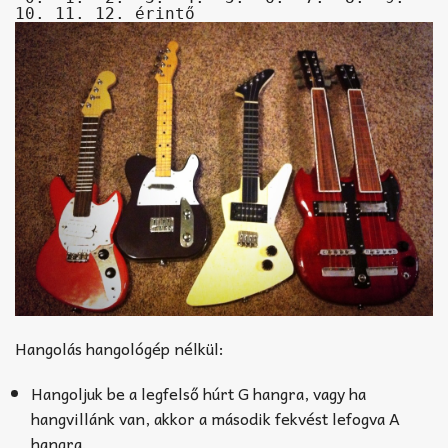
10. 11. 12. érintő
Hangolás hangológép nélkül:
Hangoljuk be a legfelső húrt G hangra, vagy ha
hangvillánk van, akkor a második fekvést lefogva A
hangra.