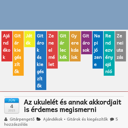
Zenei fogalmak
Akkordok
Ajá
Git
Ját
Git
Ze
Git
Gy
Git
Na
Re
Ze
AJÁNDÉK ÖTLETEK
nd
ár
ék
áro
ne
ár
ere
áro
pi
nd
nei
éko
kie
k
el
lec
kda
sok
jó
ezv
uta
Vicces
k
gés
és
mé
kék
lok
zen
ény
zás
GITÁR MÁRKÁK
zít
kie
let
e
ajá
ők
gés
nló
TOP100 nóta
zít
ők
Hangszerboltok
Az ukulelét és annak akkordjait
JÚN
Zeneiskolák
4
is érdemes megismerni
2015
Zeneszerzés alapjai
Gitárpengető
Ajándékok
•
Gitárok és kiegészítők
5
hozzászólás