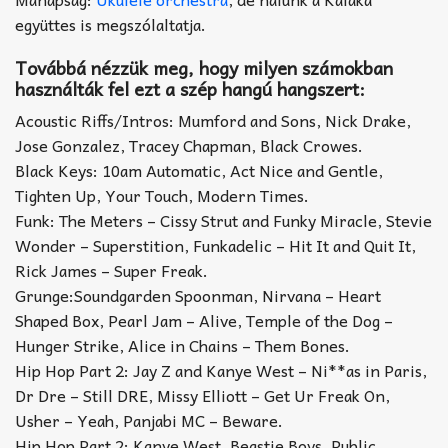
együttes is megszólaltatja.
Továbbá nézzük meg, hogy milyen számokban
használták fel ezt a szép hangú hangszert:
Acoustic Riffs/Intros: Mumford and Sons, Nick Drake,
Jose Gonzalez, Tracey Chapman, Black Crowes.
Black Keys: 10am Automatic, Act Nice and Gentle,
Tighten Up, Your Touch, Modern Times.
Funk: The Meters – Cissy Strut and Funky Miracle, Stevie
Wonder – Superstition, Funkadelic – Hit It and Quit It,
Rick James – Super Freak.
Grunge:Soundgarden Spoonman, Nirvana – Heart
Shaped Box, Pearl Jam – Alive, Temple of the Dog –
Hunger Strike, Alice in Chains – Them Bones.
Hip Hop Part 2: Jay Z and Kanye West – Ni**as in Paris,
Dr Dre – Still DRE, Missy Elliott – Get Ur Freak On,
Usher – Yeah, Panjabi MC – Beware.
Hip Hop Part 2: Kanye West, Beastie Boys, Public