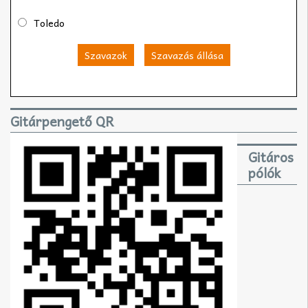
Toledo
Szavazok
Szavazás állása
Gitárpengető QR
Gitáros
pólók