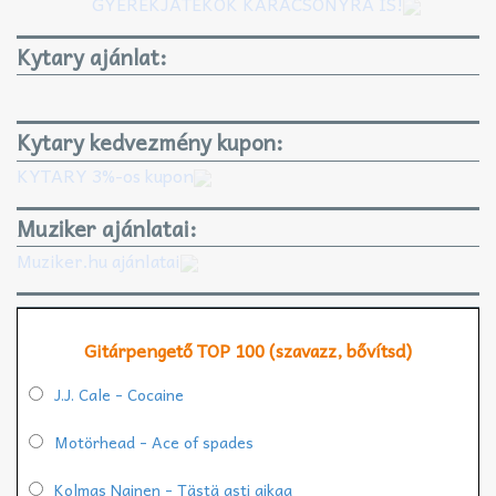
GYEREKJÁTÉKOK KARÁCSONYRA IS!
Kytary ajánlat:
Kytary kedvezmény kupon:
KYTARY 3%-os kupon
Muziker ajánlatai:
Muziker.hu ajánlatai
Gitárpengető TOP 100 (szavazz, bővítsd)
J.J. Cale - Cocaine
Motörhead - Ace of spades
Kolmas Nainen - Tästä asti aikaa