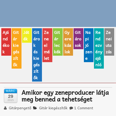
Zenei fogalmak
Akkordok
Ajá
Git
Ját
Git
Ze
Git
Gy
Git
Na
Re
Ze
AJÁNDÉK ÖTLETEK
nd
ár
ék
áro
ne
ár
ere
áro
pi
nd
nei
éko
kie
k
el
lec
kda
sok
jó
ezv
uta
Vicces
k
gés
és
mé
kék
lok
zen
ény
zás
GITÁR MÁRKÁK
zít
kie
let
e
ajá
ők
gés
nló
TOP100 nóta
zít
ők
Hangszerboltok
Amikor egy zeneproducer látja
MÁRC
Zeneiskolák
29
meg benned a tehetséget
2015
Zeneszerzés alapjai
Gitárpengető
Gitár kiegészítők
1 Comment