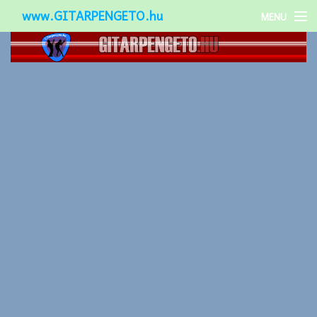
www.GITARPENGETO.hu
MENU
Népszerű-
Különleges-
Okos-gitárok
Gitár kiegészítők
Zenei stílusok
Gitár játék technikák
Gitáros lányok
Utcazenészek
Képek