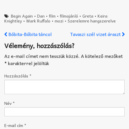
Begin Again
•
Dan
•
film
•
filmajánló
•
Greta
•
Keira
Knightley
•
Mark Ruffalo
•
mozi
•
Szerelemre hangszerelve
Bóbita-Bóbita táncol
Tavaszi szél vizet áraszt
Vélemény, hozzászólás?
Az e-mail címet nem tesszük közzé.
A kötelező mezőket
*
karakterrel jelöltük
Hozzászólás
*
Név
*
E-mail cím
*