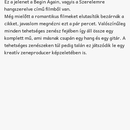
Akkord-kotta
Ez a jelenet a Begin Again, vagyis a Szerelemre
hangszerelve című filmből van.
TABok
Még mielőtt a romantikus filmeket elutasítók bezárnák a
cikket, javaslom megnézni ezt a pár percet. Valószínűleg
Improvizáció
minden tehetséges zenész fejében így áll össze egy
komplett mű, ami másnak csupán egy hang és egy gitár. A
tehetséges zenészeken túl pedig talán ez játszódik le egy
kreatív zeneproducer képzeletében is.