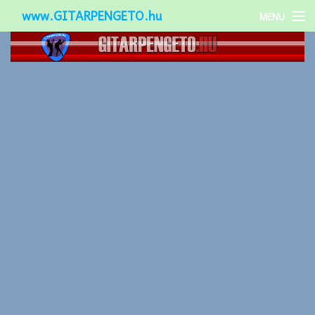
www.GITARPENGETO.hu
MENU
Népszerű-
Különleges-
Okos-gitárok
Gitár kiegészítők
Zenei stílusok
Gitár játék technikák
Gitáros lányok
Utcazenészek
Képek