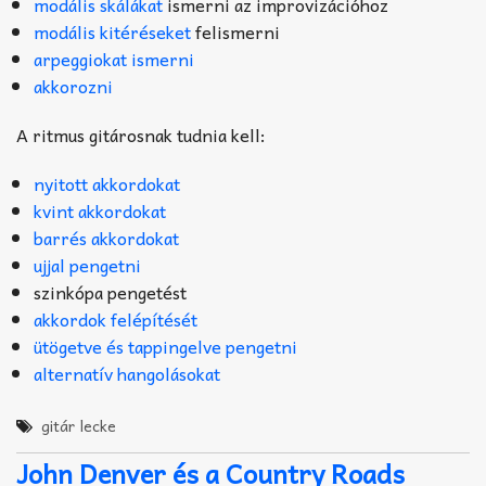
modális skálákat
ismerni az improvizációhoz
modális kitéréseket
felismerni
arpeggiokat ismerni
akkorozni
A ritmus gitárosnak tudnia kell:
nyitott akkordokat
kvint akkordokat
barrés akkordokat
ujjal pengetni
szinkópa pengetést
akkordok felépítését
ütögetve és tappingelve pengetni
alternatív hangolásokat
gitár lecke
John Denver és a Country Roads