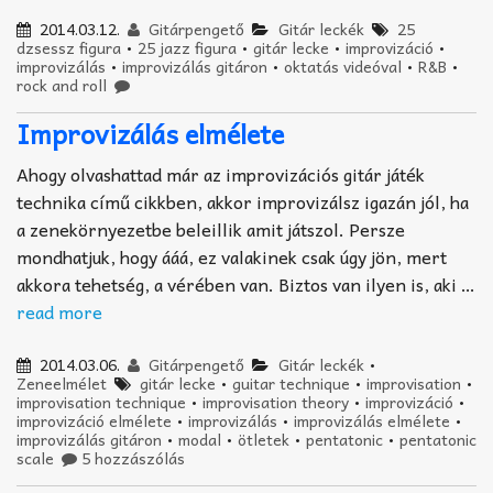
2014.03.12.
Gitárpengető
Gitár leckék
25
dzsessz figura
•
25 jazz figura
•
gitár lecke
•
improvizáció
•
improvizálás
•
improvizálás gitáron
•
oktatás videóval
•
R&B
•
rock and roll
Improvizálás elmélete
Ahogy olvashattad már az improvizációs gitár játék
technika című cikkben, akkor improvizálsz igazán jól, ha
a zenekörnyezetbe beleillik amit játszol. Persze
mondhatjuk, hogy ááá, ez valakinek csak úgy jön, mert
akkora tehetség, a vérében van. Biztos van ilyen is, aki …
read more
2014.03.06.
Gitárpengető
Gitár leckék
•
Zeneelmélet
gitár lecke
•
guitar technique
•
improvisation
•
improvisation technique
•
improvisation theory
•
improvizáció
•
improvizáció elmélete
•
improvizálás
•
improvizálás elmélete
•
improvizálás gitáron
•
modal
•
ötletek
•
pentatonic
•
pentatonic
scale
5 hozzászólás