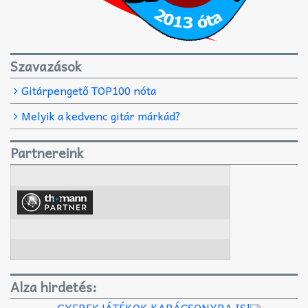
Szavazások
Gitárpengető TOP100 nóta
Melyik a kedvenc gitár márkád?
Partnereink
Alza hirdetés:
GYEREKJÁTÉKOK KARÁCSONYRA IS!