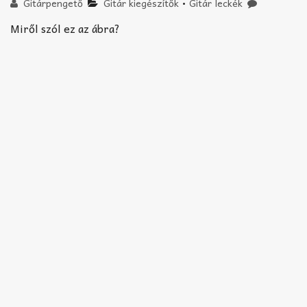
Akkord-kotta
Gitárpengető
Gitár kiegészítők
•
Gitár leckék
Miről szól ez az ábra?
TABok
Improvizáció