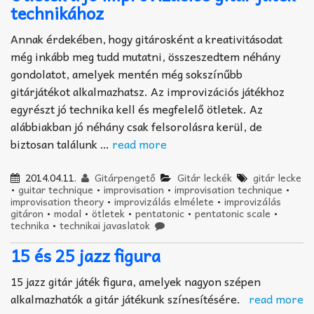
technikához
Annak érdekében, hogy gitárosként a kreativitásodat
még inkább meg tudd mutatni, összeszedtem néhány
gondolatot, amelyek mentén még sokszínűbb
gitárjátékot alkalmazhatsz. Az improvizációs játékhoz
egyrészt jó technika kell és megfelelő ötletek. Az
alábbiakban jó néhány csak felsorolásra kerül, de
biztosan találunk …
read more
2014.04.11.
Gitárpengető
Gitár leckék
gitár lecke
•
guitar technique
•
improvisation
•
improvisation technique
•
improvisation theory
•
improvizálás elmélete
•
improvizálás
gitáron
•
modal
•
ötletek
•
pentatonic
•
pentatonic scale
•
technika
•
technikai javaslatok
15 és 25 jazz figura
15 jazz gitár játék figura, amelyek nagyon szépen
alkalmazhatók a gitár játékunk színesítésére.
read more