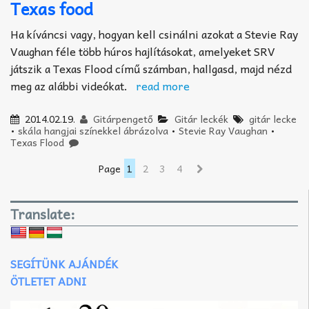
Texas food
Ha kíváncsi vagy, hogyan kell csinálni azokat a Stevie Ray
Vaughan féle több húros hajlításokat, amelyeket SRV
játszik a Texas Flood című számban, hallgasd, majd nézd
meg az alábbi videókat.
read more
2014.02.19.
Gitárpengető
Gitár leckék
gitár lecke
•
skála hangjai színekkel ábrázolva
•
Stevie Ray Vaughan
•
Texas Flood
Page
1
2
3
4
Translate:
SEGÍTÜNK AJÁNDÉK
ÖTLETET ADNI