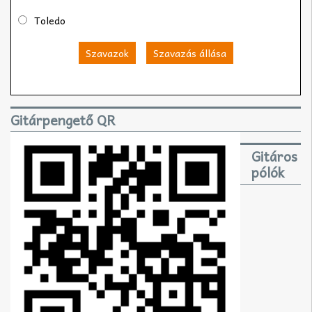
Toledo
Szavazok
Szavazás állása
Gitárpengető QR
Gitáros
pólók