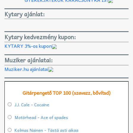
Kytary ajánlat:
Kytary kedvezmény kupon:
KYTARY 3%-os kupon
Muziker ajánlatai:
Muziker.hu ajánlatai
Gitárpengető TOP 100 (szavazz, bővítsd)
J.J. Cale - Cocaine
Motörhead - Ace of spades
Kolmas Nainen - Tästä asti aikaa