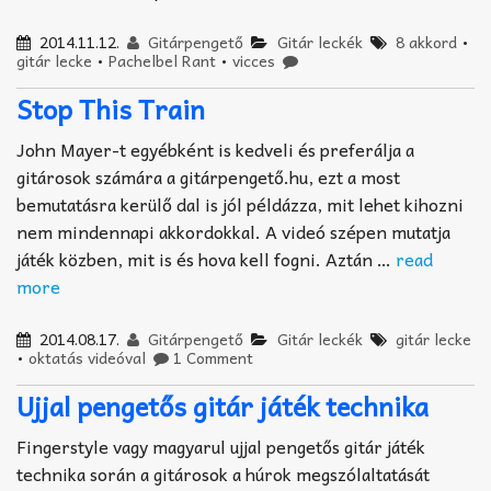
2014.11.12.
Gitárpengető
Gitár leckék
8 akkord
•
gitár lecke
•
Pachelbel Rant
•
vicces
Stop This Train
John Mayer-t egyébként is kedveli és preferálja a
gitárosok számára a gitárpengető.hu, ezt a most
bemutatásra kerülő dal is jól példázza, mit lehet kihozni
nem mindennapi akkordokkal. A videó szépen mutatja
játék közben, mit is és hova kell fogni. Aztán …
read
more
2014.08.17.
Gitárpengető
Gitár leckék
gitár lecke
•
oktatás videóval
1 Comment
Ujjal pengetős gitár játék technika
Fingerstyle vagy magyarul ujjal pengetős gitár játék
technika során a gitárosok a húrok megszólaltatását