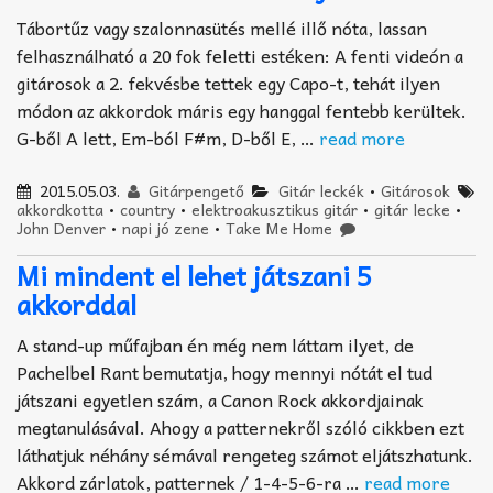
Tábortűz vagy szalonnasütés mellé illő nóta, lassan
felhasználható a 20 fok feletti estéken: A fenti videón a
gitárosok a 2. fekvésbe tettek egy Capo-t, tehát ilyen
módon az akkordok máris egy hanggal fentebb kerültek.
G-ből A lett, Em-ból F#m, D-ből E, …
read more
2015.05.03.
Gitárpengető
Gitár leckék
•
Gitárosok
akkordkotta
•
country
•
elektroakusztikus gitár
•
gitár lecke
•
John Denver
•
napi jó zene
•
Take Me Home
Mi mindent el lehet játszani 5
akkorddal
A stand-up műfajban én még nem láttam ilyet, de
Pachelbel Rant bemutatja, hogy mennyi nótát el tud
játszani egyetlen szám, a Canon Rock akkordjainak
megtanulásával. Ahogy a patternekről szóló cikkben ezt
láthatjuk néhány sémával rengeteg számot eljátszhatunk.
Akkord zárlatok, patternek / 1-4-5-6-ra …
read more