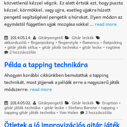
közvetlenül kézzel végzik. Ez alatt értsük azt, hogy puszta
kézzel, körmökkel, vagy ujjra, esetleg ujjakra húzott
pengető segítségével pengetik a húrokat. Ilyen módon az
egymástól független ujjak mozgása sokkal …
read more
2014.05.14.
Gitárpengető
Gitár leckék
akkordszóló
•
fingerpicking
•
fingerstyle
•
flamenco
•
flatpicking
•
gitár játék stílus
•
gitár játék technika
•
gitár lecke
•
ragtime
2 hozzászólás
Példa a tapping technikára
Ahogyan korábbi cikkünkben bemutattuk a tapping
technikát, most jöjjenek a példák erre a nagyszerű játék
módszerre:
read more
2014.05.02.
Gitárpengető
Gitár leckék
Eruption
•
gitár játék technika
•
gitár lecke
•
Stefano Barone
•
tapping
•
tapping gitár játék technika
•
Van Halen
2 hozzászólás
Ötletek a jó improvizációs gitár játék