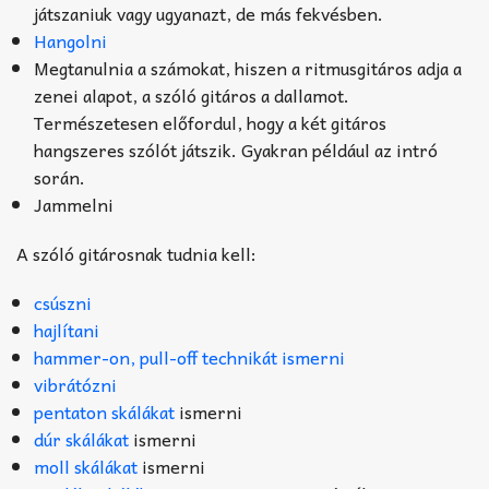
játszaniuk vagy ugyanazt, de más fekvésben.
Hangolni
Megtanulnia a számokat, hiszen a ritmusgitáros adja a
zenei alapot, a szóló gitáros a dallamot.
Természetesen előfordul, hogy a két gitáros
hangszeres szólót játszik. Gyakran például az intró
során.
Jammelni
A szóló gitárosnak tudnia kell:
csúszni
hajlítani
hammer-on, pull-off technikát ismerni
vibrátózni
pentaton skálákat
ismerni
dúr skálákat
ismerni
moll skálákat
ismerni