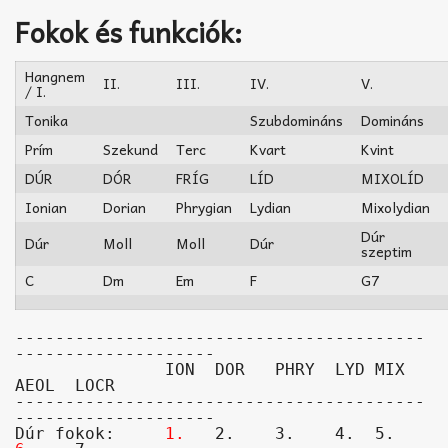
Fokok és funkciók:
Hangnem
II.
III.
IV.
V.
/ I.
Tonika
Szubdomináns
Domináns
Prím
Szekund
Terc
Kvart
Kvint
DÚR
DÓR
FRÍG
LÍD
MIXOLÍD
Ionian
Dorian
Phrygian
Lydian
Mixolydian
Dúr
Dúr
Moll
Moll
Dúr
szeptim
C
Dm
Em
F
G7
-----------------------------------------
--------------------

               ION  DOR   PHRY  LYD MIX  
AEOL  LOCR

-----------------------------------------
--------------------
Dúr fokok:     
1.
   2.    3.    4.  5.   