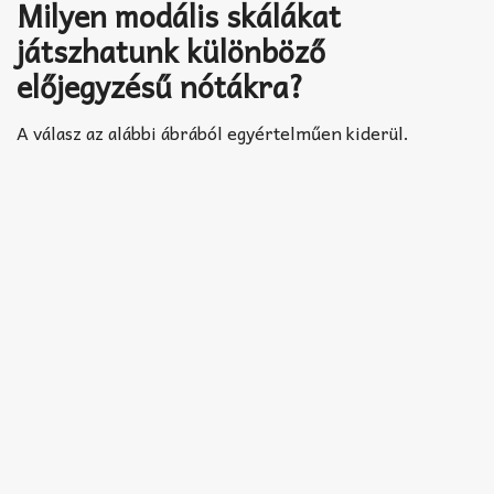
Akkord-kotta
Milyen modális skálákat
játszhatunk különböző
TABok
előjegyzésű nótákra?
Improvizáció
A válasz az alábbi ábrából egyértelműen kiderül.