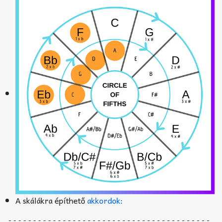
A skálákra építhető
akkordok:
-----------------------------------------