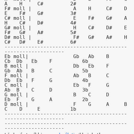
A    H     C#         2#

F# moll |              A    H     C#    D   
E    F#    G#         3#

C# moll |              E    F#    G#    A   
H    C#    D#         4#

G# moll |              H    C#    D#    E   
F#   G#    A#         5#

D# moll |              F#   G#    A#    H   
C#   D#    E#         6#

-----------------------------------------
--------------------

Eb moll|               Gb   Ab    B     
Cb  Db   Eb    F          6b

B moll |               Db   Eb    F     
Gb  Ab   B     C          5b

F moll |               Ab   B     C     
Db  Eb   F     G          4b

C moll |               Eb   F     G     
Ab  B    C     D          3b

G moll |               B    C     D     
Eb  F    G     A          2b

D moll |               F    G     A     B   
C    D     E          1b

-----------------------------------------
--------------------

-----------------------------------------