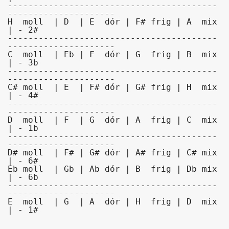
-----------------------------------------
---------------------

H  moll  | D  | E  dór | F# frig | A  mix 
| - 2#

-----------------------------------------
---------------------

C  moll  | Eb | F  dór | G  frig | B  mix 
| - 3b

-----------------------------------------
---------------------

C# moll  | E  | F# dór | G# frig | H  mix 
| - 4#

-----------------------------------------
---------------------

D  moll  | F  | G  dór | A  frig | C  mix 
| - 1b

-----------------------------------------
---------------------

D# moll  | F# | G# dór | A# frig | C# mix 
| - 6#

Eb moll  | Gb | Ab dór | B  frig | Db mix 
| - 6b

-----------------------------------------
---------------------

E  moll  | G  | A  dór | H  frig | D  mix 
| - 1#