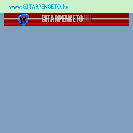
www.GITARPENGETO.hu
Népszerű-
Különleges-
Okos-gitárok
Gitár kiegészítők
Zenei stílusok
Gitár játék technikák
Gitáros lányok
Utcazenészek
Képek