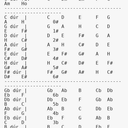
Am    Ho

-----------------------------------------
--------------------

C dúr  |       C    D     E     F   G    
A     H          0#

G dúr  |       G    A     H     C   D    
E     F#         1#

D dúr  |       D    E     F#    G   A    
H     C#         2#

A dúr  |       A    H     C#    D   E    
F#    G#         3#

E dúr  |       E    F#    G#    A   H    
C#    D#         4#

H dúr  |       H    C#    D#    E   F#   
G#    A#         5#

F# dúr |       F#   G#    A#    H   C#   
D#    E#         6#

-----------------------------------------
--------------------

Gb dúr |       Gb   Ab    B     Cb  Db   
Eb    F          6b

Db dúr |       Db   Eb    F     Gb  Ab   
B     C          5b

Ab dúr |       Ab   B     C     Db  Eb   
F     G          4b

Eb dúr |       Eb   F     G     Ab  B    
C     D          3b

B dúr  |       B    C     D     Eb  F    