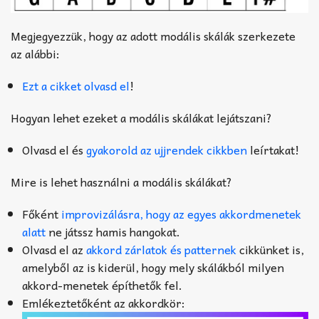
Megjegyezzük, hogy az adott modális skálák szerkezete
az alábbi:
Ezt a cikket olvasd el
!
Hogyan lehet ezeket a modális skálákat lejátszani?
Olvasd el és
gyakorold az ujjrendek cikkben
leírtakat!
Mire is lehet használni a modális skálákat?
Főként
improvizálásra, hogy az egyes akkordmenetek
alatt
ne játssz hamis hangokat.
Olvasd el az
akkord zárlatok és patternek
cikkünket is,
amelyből az is kiderül, hogy mely skálákból milyen
akkord-menetek építhetők fel.
Emlékeztetőként az akkordkör: