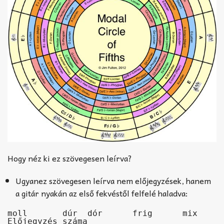
Hogy néz ki ez szövegesen leírva?
Ugyanez szövegesen leírva nem előjegyzések, hanem
a gitár nyakán az első fekvéstől felfelé haladva:
moll       dúr  dór      frig      mix        
Előjegyzés száma
