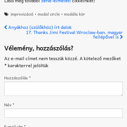
Lásd még további
zene-elméleti
cikkeinket!
improvizáció
•
modal circle
•
modális kör
Anyákhoz (szülőkhöz) írt dalok
17. Thanks Jimi Festival Wroclaw-ban, magyar
fellépővel is
Vélemény, hozzászólás?
Az e-mail címet nem tesszük közzé.
A kötelező mezőket
*
karakterrel jelöltük
Hozzászólás
*
Név
*
E-mail cím
*