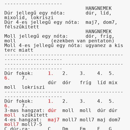
--------------------

                            HANGNEMEK

Dúr jellegű egy nóta:       dúr, líd, 
mixolíd, lokriszi

Dúr 4-es jellegű egy nóta:  maj7, dom7, 
félszűkített
                            HANGNEMEK

Moll jellegű egy nóta:      dór, fríg, 
moll            (ezekben van pentaton)

Moll 4-es jellegű egy nóta: ugyanez a kis 
terc miatt

-----------------------------------------
--------------------

-----------------------------------------
--------------------
Dúr fokok:     
1.
   2.    3.    4.  5.   
6.
    7.

               dúr  dór   fríg  líd mix  
moll  lokriszi

-----------------------------------------
Dúr fokok:     
1.
   2.    3.    4.  5.   
6.
    7.

3-mas hangzat: 
dúr
  moll  moll  dúr dúr  
moll
  szűkített

4-es hangzat:  
maj7
 moll7 moll7 maj dom7 
moll7
 moll7-5

C dúr-ra:      C    Dm    Em    F   G    