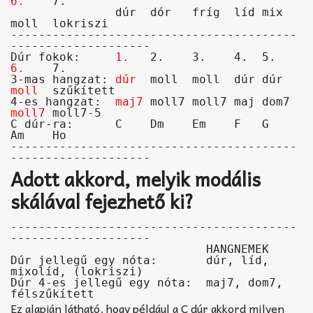
6.
    7.

               dúr  dór   fríg  líd mix  
moll  lokriszi

-----------------------------------------
Dúr fokok:     
1.
   2.    3.    4.  5.   
6.
    7.

3-mas hangzat: 
dúr
  moll  moll  dúr dúr  
moll
  szűkített

4-es hangzat:  
maj7
 moll7 moll7 maj dom7 
moll7
 moll7-5

C dúr-ra:      C    Dm    Em    F   G    
Am    Ho

-----------------------------------------
--------------------
Adott akkord, melyik modális
skálával fejezhető ki?
-----------------------------------------
--------------------

                            HANGNEMEK

Dúr jellegű egy nóta:       dúr, líd, 
mixolíd, (lokriszi)

Dúr 4-es jellegű egy nóta:  maj7, dom7, 
félszűkített
Ez alapján látható, hogy például a C dúr akkord milyen