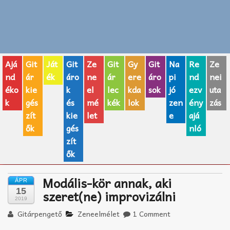
Zenei fogalmak
Akkordok
Ajá
Git
Ját
Git
Ze
Git
Gy
Git
Na
Re
Ze
AJÁNDÉK ÖTLETEK
nd
ár
ék
áro
ne
ár
ere
áro
pi
nd
nei
éko
kie
k
el
lec
kda
sok
jó
ezv
uta
Vicces
k
gés
és
mé
kék
lok
zen
ény
zás
GITÁR MÁRKÁK
zít
kie
let
e
ajá
ők
gés
nló
TOP100 nóta
zít
ők
Hangszerboltok
Modális-kör annak, aki
ÁPR
Zeneiskolák
15
szeret(ne) improvizálni
2019
Zeneszerzés alapjai
Gitárpengető
Zeneelmélet
1 Comment