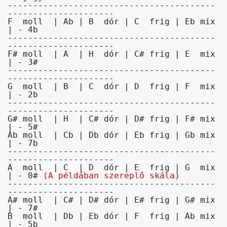
-----------------------------------------
---------------------

F  moll  | Ab | B  dór | C  frig | Eb mix 
| - 4b

-----------------------------------------
---------------------

F# moll  | A  | H  dór | C# frig | E  mix 
| - 3#

-----------------------------------------
---------------------

G  moll  | B  | C  dór | D  frig | F  mix 
| - 2b

-----------------------------------------
---------------------

G# moll  | H  | C# dór | D# frig | F# mix 
| - 5#

Ab moll  | Cb | Db dór | Eb frig | Gb mix 
| - 7b

-----------------------------------------
---------------------

A  moll  | C  | D  dór | E  frig | G  mix 
| - 0# 
(A példában szereplő skála)
-----------------------------------------
---------------------

A# moll  | C# | D# dór | E# frig | G# mix 
| - 7#

B  moll  | Db | Eb dór | F  frig | Ab mix 
| - 5b
