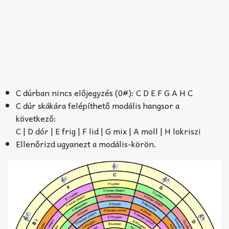
C dúrban nincs előjegyzés (0#): C D E F G A H C
C dúr skákára felépíthető modális hangsor a
következő:
C | D dór | E frig | F lid | G mix | A moll | H lokriszi
Ellenőrizd ugyanezt a modális-körön.