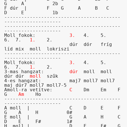
G     A          2b

F dúr  |       F    G     A     B   C    
D     E          1b

-----------------------------------------
--------------------

-----------------------------------------
Moll fokok:            
3.
   4.    5.    
6.  7.   
1.
    2.  

                       dúr  dór   fríg  
líd mix  moll  lokriszi

-----------------------------------------
Moll fokok:            
3.
   4.    5.    
6.  7.   
1.
    2.  

3-mas hangzat:         
dúr
  moll  moll  
dúr dúr  
moll
  szűk

4-es hangzat:          maj7 moll7 moll7 
maj dúr7 moll7 moll7-5

Amoll-ra vetítve:      
C
    Dm    Em    F   
G    
Am
    Ho

-----------------------------------------
--------------------

A moll  |              C    D     E     F   
G    A     H          0#

E moll  |              G    A     H     C   
D    E     F#         1#

H  moll |              D    E     F#    G   