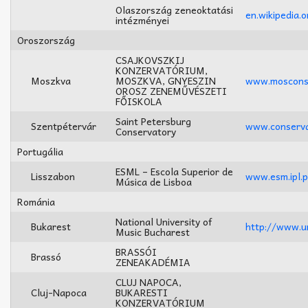
Olaszország zeneoktatási
en.wikipedia.o
intézményei
Oroszország
CSAJKOVSZKIJ
KONZERVATÓRIUM,
Moszkva
MOSZKVA, GNYESZIN
www.moscons
OROSZ ZENEMŰVÉSZETI
FŐISKOLA
Saint Petersburg
Szentpétervár
www.conserva
Conservatory
Portugália
ESML – Escola Superior de
Lisszabon
www.esm.ipl.p
Música de Lisboa
Románia
National University of
Bukarest
http://www.u
Music Bucharest
BRASSÓI
Brassó
ZENEAKADÉMIA
CLUJ NAPOCA,
Cluj-Napoca
BUKARESTI
KONZERVATÓRIUM