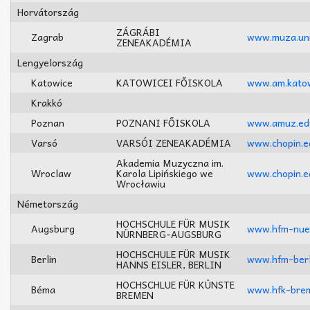
Horvátország
ZÁGRÁBI
Zagrab
www.muza.uni
ZENEAKADÉMIA
Lengyelország
Katowice
KATOWICEI FŐISKOLA
www.am.katow
Krakkó
Poznan
POZNANI FŐISKOLA
www.amuz.edu
Varsó
VARSÓI ZENEAKADÉMIA
www.chopin.e
Akademia Muzyczna im.
Wroclaw
Karola Lipińskiego we
www.chopin.e
Wrocławiu
Németország
HOCHSCHULE FÜR MUSIK
Augsburg
www.hfm-nue
NÜRNBERG-AUGSBURG
HOCHSCHULE FÜR MUSIK
Berlin
www.hfm-berl
HANNS EISLER, BERLIN
HOCHSCHLUE FÜR KÜNSTE
Béma
www.hfk-bre
BREMEN