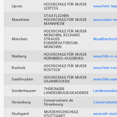
HOCHSCHULE FÜR MUSIK
Lipcse
www.hmt-leip
LEIPZIG
STAATLICHEN
Mannheim
HOCHSCHULE FÜR MUSIK
www.muho-ma
MANNHEIM
HOCHSCHULE FÜR MUSIK
MÜNCHEN, RICHARD
München
STRAUSS
Musikhochsch
KONSERVATORIUM,
MÜNCHEN
HOCHSCHULE FÜR MUSIK
Nünberg
www.hfm-n-a
NÜRNBERG-AUGSBURG
HOCHSCHULE FÜR MUSIK
Rostock
www.hmt-rost
ROSTOCK
HOCHSCHULE FÜR MUSIK
Saarbrucken
www.hfm.saar
SAARBRÜCKEN
THÜRINGER
Sonderhausen
Landesmusika
LANDESMUSIKAKADEMIE
Conservatoire de
Strassburg
Conservatoire
Strasbourg
MUSIKHOCHSCHULE
Stuttgard
www.mh-stutt
STUTTGART