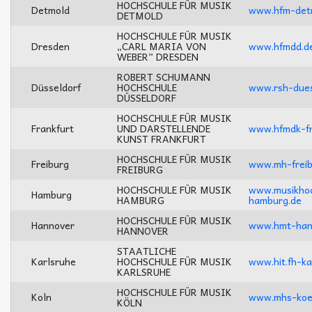
HOCHSCHULE FÜR MUSIK
Detmold
www.hfm-det
DETMOLD
HOCHSCHULE FÜR MUSIK
Dresden
„CARL MARIA VON
www.hfmdd.d
WEBER” DRESDEN
ROBERT SCHUMANN
Düsseldorf
HOCHSCHULE
www.rsh-dues
DÜSSELDORF
HOCHSCHULE FÜR MUSIK
Frankfurt
UND DARSTELLENDE
www.hfmdk-fr
KUNST FRANKFURT
HOCHSCHULE FÜR MUSIK
Freiburg
www.mh-freib
FREIBURG
HOCHSCHULE FÜR MUSIK
www.musikhoc
Hamburg
HAMBURG
hamburg.de
HOCHSCHULE FÜR MUSIK
Hannover
www.hmt-han
HANNOVER
STAATLICHE
Karlsruhe
HOCHSCHULE FÜR MUSIK
www.hit.fh-ka
KARLSRUHE
HOCHSCHULE FÜR MUSIK
Koln
www.mhs-koe
KÖLN