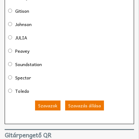
Gitison
Johnson
JULIA
Peavey
Soundstation
Spector
Toledo
Szavazok
Szavazás állása
Gitárpengető QR