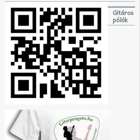
Gitáros
pólók