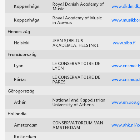
Royal Danish Academy of
Koppenhága
www.dkdm.dk
Music
Royal Academy of Music
Koppenhága
www.musikkon
in Aarhus
Finnország
JEAN SIBELIUS
Helsinki
www.siba.fi
AKADÉMIA, HELSINKI
Franciaország
LE CONSERVATOIRE DE
Lyon
www.cnsmd-ly
LYON
LE CONSERVATOIRE DE
Párizs
www.cnsmdp.
PARIS
Görögország
National and Kapodistrian
Athén
www.en.uoa.g
University of Athens
Hollandia
CONSERVATORIUM VAN
Amsterdam
www.ahk.nl/c
AMSTERDAM
Rotterdam