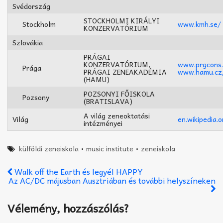
Svédország
STOCKHOLMI KIRÁLYI
Stockholm
www.kmh.se/
KONZERVATÓRIUM
Szlovákia
PRÁGAI
KONZERVATÓRIUM,
www.prgcons.
Prága
PRÁGAI ZENEAKADÉMIA
www.hamu.cz
(HAMU)
POZSONYI FŐISKOLA
Pozsony
(BRATISLAVA)
A világ zeneoktatási
Világ
en.wikipedia.o
intézményei
külföldi zeneiskola
•
music institute
•
zeneiskola
Walk off the Earth és legyél HAPPY
Az AC/DC májusban Ausztriában és további helyszíneken
Vélemény, hozzászólás?