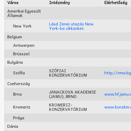
Város
Intézmény
Elérhetőség
Amerikai Egyesült
Államok
Lásd Zenei utazás New
New York
York-ba cikkünket.
Belgium
Antwerpen
Brüsszel
Bulgária
SZÓFIAI
Szófia
http://nma.b
KONZERVATÓRIUM
Csehország
JANACKOVA AKADEMIE
Brno
www.hf.jamu.
(JAMU), BRNO
KROMERIZ-
Kromeriz
www.konzkm.
KONZERVATÓRIUM
Prága
Dánia