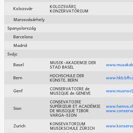
KOLOZSVÁRI
Kolozsvár
KONZERVATÓRIUM
Marosvásárhely
Spanyolország
Barcelona
Madrid
Svájc
MUSIK-AKADEMIE DER
Basel
www.musakab
STAD BASEL
HOCHSCHULE DER
Bern
www.hkb.bfh.
KÜNSTE, BERN
CONSERVATOIRE de
Genf
www.musnov1.
MUSIQUE de GENEVE
CONSEVATOIRE
SUPÉRIEUR ET ACADÉMIE
www.hemvs.c
Sion
DE MUSIQUE TIBOR
www.conserva
VARGA-SION
KONSEVATORIUM
Zurich
www.konserva
MUSIKSCHULE ZÜRICH