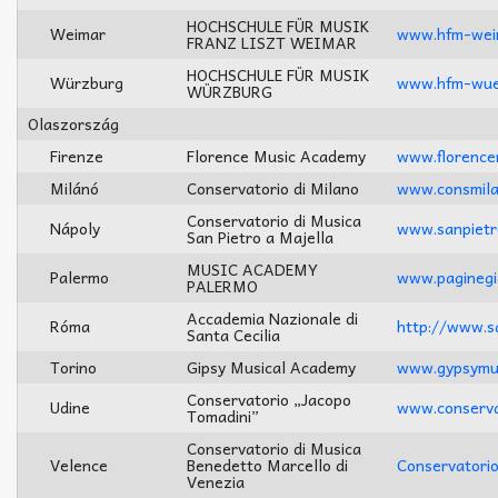
HOCHSCHULE FÜR MUSIK
Weimar
www.hfm-wei
FRANZ LISZT WEIMAR
HOCHSCHULE FÜR MUSIK
Würzburg
www.hfm-wue
WÜRZBURG
Olaszország
Firenze
Florence Music Academy
www.florence
Milánó
Conservatorio di Milano
www.consmila
Conservatorio di Musica
Nápoly
www.sanpietro
San Pietro a Majella
MUSIC ACADEMY
Palermo
www.paginegia
PALERMO
Accademia Nazionale di
Róma
http://www.sa
Santa Cecilia
Torino
Gipsy Musical Academy
www.gypsymus
Conservatorio „Jacopo
Udine
www.conservat
Tomadini”
Conservatorio di Musica
Velence
Benedetto Marcello di
Conservatori
Venezia