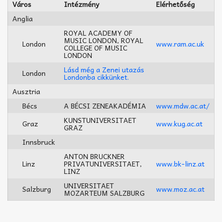
Akkord-kotta
Város
Intézmény
Elérhetőség
Anglia
TABok
ROYAL ACADEMY OF
MUSIC LONDON, ROYAL
London
www.ram.ac.uk
Improvizáció
COLLEGE OF MUSIC
LONDON
Lásd még a Zenei utazás
London
Londonba cikkünket.
Ausztria
Bécs
A BÉCSI ZENEAKADÉMIA
www.mdw.ac.at/
KUNSTUNIVERSITAET
Graz
www.kug.ac.at
GRAZ
Innsbruck
ANTON BRUCKNER
Linz
PRIVATUNIVERSITAET,
www.bk-linz.at
LINZ
UNIVERSITAET
Salzburg
www.moz.ac.at
MOZARTEUM SALZBURG