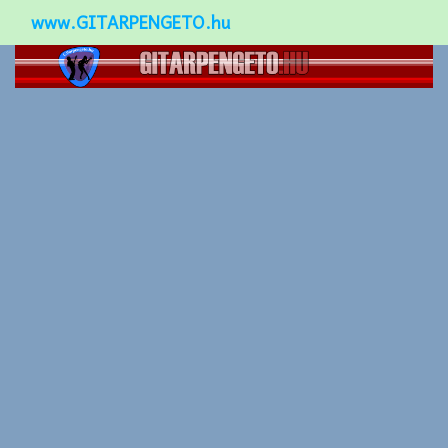
www.GITARPENGETO.hu
Népszerű-
Különleges-
Okos-gitárok
Gitár kiegészítők
Zenei stílusok
Gitár játék technikák
Gitáros lányok
Utcazenészek
Képek