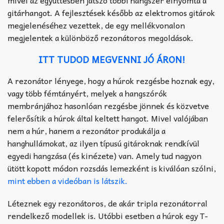
mivel az együttesben játszó többi hangszer elnyomta a
gitárhangot. A fejlesztések később az elektromos gitárok
megjelenéséhez vezettek, de egy mellékvonalon
megjelentek a különböző rezonátoros megoldások.
ITT TUDOD MEGVENNI JÓ ÁRON!
A rezonátor lényege, hogy a húrok rezgésbe hoznak egy,
vagy több fémtányért, melyek a hangszórók
membránjához hasonlóan rezgésbe jönnek és közvetve
felerősítik a húrok által keltett hangot. Mivel valójában
nem a húr, hanem a rezonátor produkálja a
hanghullámokat, az ilyen típusú gitároknak rendkívül
egyedi hangzása (és kinézete) van. Amely tud nagyon
ütött kopott módon rozsdás lemezként is kiválóan szólni,
mint ebben a videóban is látszik.
Léteznek egy rezonátoros, de akár tripla rezonátorral
rendelkező modellek is. Utóbbi esetben a húrok egy T-