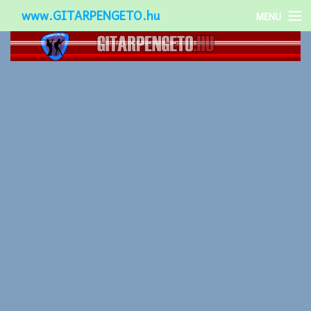
www.GITARPENGETO.hu
MENU
Népszerű-
Különleges-
Okos-gitárok
Gitár kiegészítők
Zenei stílusok
Gitár játék technikák
Gitáros lányok
Utcazenészek
Képek