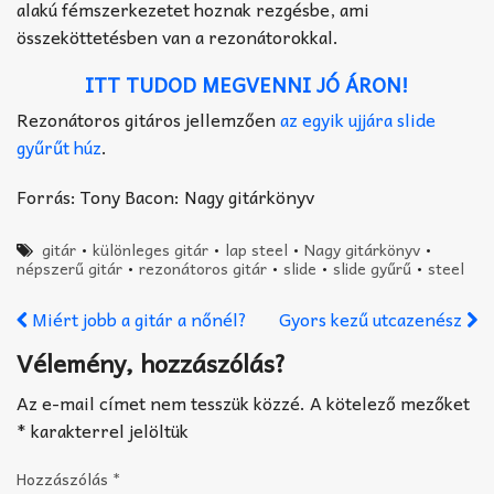
alakú fémszerkezetet hoznak rezgésbe, ami
összeköttetésben van a rezonátorokkal.
ITT TUDOD MEGVENNI JÓ ÁRON!
Rezonátoros gitáros jellemzően
az egyik ujjára slide
gyűrűt húz
.
Forrás: Tony Bacon: Nagy gitárkönyv
gitár
•
különleges gitár
•
lap steel
•
Nagy gitárkönyv
•
népszerű gitár
•
rezonátoros gitár
•
slide
•
slide gyűrű
•
steel
Miért jobb a gitár a nőnél?
Gyors kezű utcazenész
Vélemény, hozzászólás?
Az e-mail címet nem tesszük közzé.
A kötelező mezőket
*
karakterrel jelöltük
Hozzászólás
*