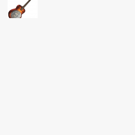
Akkord-kotta
TABok
Improvizáció