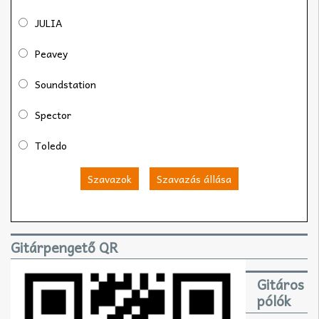
JULIA
Peavey
Soundstation
Spector
Toledo
Szavazok
Szavazás állása
Gitárpengető QR
Gitáros
pólók