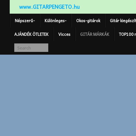
www.GITARPENGETO.hu
Népszerű-
Különleges-
Okos-gitárok
Gitár kiegészí
AJÁNDÉK ÖTLETEK
Vicces
GITÁR MÁRKÁK
TOP100 