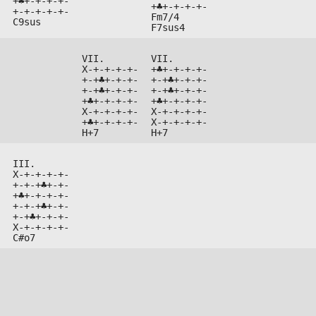


+♣+-+-+-+-

+♣+-+-+-+-



+-+-+-+-+-

Fm7/4

C9sus
F7sus4
VII.

VII.

X-+-+-+-+-

+♣+-+-+-+-

+-+♣+-+-+-

+-+♣+-+-+-

+-+♣+-+-+-

+-+♣+-+-+-

+♣+-+-+-+-

+♣+-+-+-+-

X-+-+-+-+-

X-+-+-+-+-

+♣+-+-+-+-

X-+-+-+-+-

H+7
H+7
III.



X-+-+-+-+-



+-+-+♣+-+-



+♣+-+-+-+-



+-+-+♣+-+-



+-+♣+-+-+-



X-+-+-+-+-

C#o7







