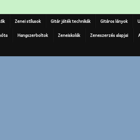
tők
Zenei stílusok
Gitár játék technikák
Gitáros lányok
U
nóta
Hangszerboltok
Zeneiskolák
Zeneszerzés alapjai