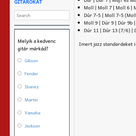
GITÁROKAT
Moll | Moll 7 | Moll 6 |
Dúr 7-5 | Moll 7-5 (Moll
Moll 9 | Dúr 9 | Dúr 9b 
Dúr 11 | Dúr 13 (7/6) | 
Melyik a kedvenc
Imert jazz standardeket is
gitár márkád?
Gibson
Fender
Ibanez
Martin
Yamaha
Jackson