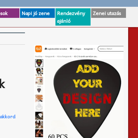
osok
Napi jó zene
Rendezvény
Zenei utazás
ajánló
k
z
akkord