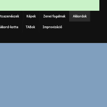
tcazenészek
Képek
Zenei fogalmak
Akkordok
Akkord-kotta
TABok
Improvizáció