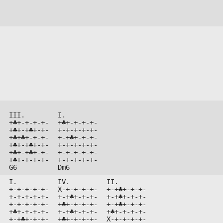




III.

I.



+♣+-+-+-+-

+♣+-+-+-+-



+♣+-+♣+-+-

+-+-+-+-+-



+♣+♣+-+-+-

+-+♣+-+-+-



+♣+-+♣+-+-

+-+-+-+-+-



+♣+-+♣+-+-

+-+-+-+-+-



+♣+-+-+-+-

+-+-+-+-+-

G6
Dm6
I.

IV.

II.



+-+-+-+-+-

X-+-+-+-+-

+-+♣+-+-+-



+-+-+-+-+-

+-+♣+-+-+-

+-+♣+-+-+-



+-+-+-+-+-

+♣+-+-+-+-

+-+♣+-+-+-



+♣+-+-+-+-

+-+♣+-+-+-

+♣+-+-+-+-



+-+♣+-+-+-

+♣+-+-+-+-

X-+-+-+-+-
