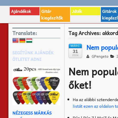
Ajándékok
Gitár
Játék
Gitárok
kiegészítők
kiegészí
Translate:
Tag Archives:
akkor
Nem popul
MÁRC
31
SEGÍTÜNK AJÁNDÉK
GPengeto
2024
ÖTLETET ADNI
Nem populá
őket!
Ha az alábbi sztenderd
listát ezen az oldalon t
NÉZEGESS MÁRKÁS
Dúr | Dúr 7 | Maj7 és Maj