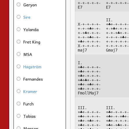
+-+-+-+-+-

+-+-+-+-+-
Geryon
E7
E7
Sire
II.

X-+-+-+-+-

+♣+-+-+-+-
Yolanda
+-+-+♣+-+-

+-+♣+-+-+-
+-+♣+-+-+-

+-+-+♣+-+-
+-+-+♣+-+-

+-+-+-+♣+-
Fret King
+♣+-+-+-+-

+-+-+-+-+-
X-+-+-+-+-

+-+-+-+-+-
maj7
Gmaj7
MSA
I.

Hagström
+♣+-+-+-+-

+♣+-+-+-+-

+♣+-+-+-+-

Fernandes
+♣+♣+-+-+-

+♣+-+♣+-+-

+♣+-+-+-+-

Kramer
FmollMaj7
Furch
III.

III.

+♣+-+-+-+-

+♣+-+-+-+-
Tobias
+♣+-+-+-+-

+♣+-+-+♣+-
+♣+-+♣+-+-

+♣+-+-+-+-
+♣+-+-+-+-

+♣+-+♣+-+-
Manson