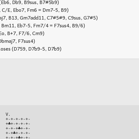
(Eb6, Db9, B9sus, B7#5b9)
, C/E, Ebo7, Fm6 = Dm7-5, B9)
j7, B13, Gm7add11, C7#5#9, C9sus, G7#5)
, Bm11, Eb7-5, Fm7/4 = F7sus4, B9/6)
Eo, B+7, F7/6, Cm9)
Dbmaj7, F7sus4)
Roses (D759, D7b9-5, D7b9)












V.



+-+-+-+-+-



+♣+-+-+-+-



+-+-+♣+-+-



+-+♣+-+-+-



+-+-+♣+-+-
