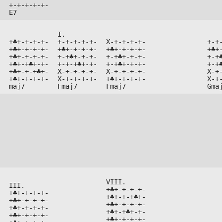


+-+-+-+-+-

E7
I.



+♣+-+-+-+-

+-+-+-+-+-

X-+-+-+-+-

+-+-


+♣+-+-+-+-

+♣+-+-+-+-

+♣+-+-+-+-

+♣+-


+♣+-+-+-+-

+-+♣+-+-+-

+-+♣+-+-+-

+-+♣


+♣+-+♣+-+-

+-+-+♣+-+-

+-+♣+-+-+-

+-+♣


+♣+-+-+♣+-

X-+-+-+-+-

X-+-+-+-+-

X-+-


+♣+-+-+-+-

X-+-+-+-+-

+♣+-+-+-+-

X-+-
maj7
Fmaj7
Fmaj7
Gma
VIII.

III.

+♣+-+-+-+-



+♣+-+-+-+-

+♣+-+-+♣+-



+♣+-+-+-+-

+♣+-+-+-+-



+♣+-+-+-+-

+♣+-+♣+-+-



+♣+-+-+-+-

+♣+-+-+-+-
