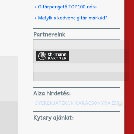
Gitárpengető TOP100 nóta
Melyik a kedvenc gitár márkád?
Partnereink
Alza hirdetés:
GYEREKJÁTÉKOK KARÁCSONYRA IS!
Kytary ajánlat: