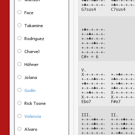
+♣+-+♣+-+-

+♣+-+-+-+-
+♣+-+-+-+-

+♣+-+-+-+-
G7sus4
C7sus4
Face
Takamine
+♣+-+-+-+-

+-+♣+-+-+-

Rodriguez
+-+♣+-+-+-

+-+-+♣+-+-

+-+-+-+-+-

Charvel
+-+-+-+-+-

C#+ = 6
Höhner
V.

X-+-+-+-+-

+-+♣+-+-+-
Jolana
+-+-+♣+-+-

+♣+-+-+-+-
+♣+-+-+-+-

+-+♣+-+-+-
+-+-+♣+-+-

+♣+-+-+-+-
Godin
+-+♣+-+-+-

X-+-+-+-+-
X-+-+-+-+-

X-+-+-+-+-
Ebo7
F#o7
Rick Toone
III.

II.

Valencia
+-+-+♣+-+-

+-+-+♣+-+-
+-+-+♣+-+-

+-+-+♣+-+-
Alvaro
+-+-+♣+-+-

+-+-+♣+-+-
+-+-+-+-+-

+-+♣+-+-+-