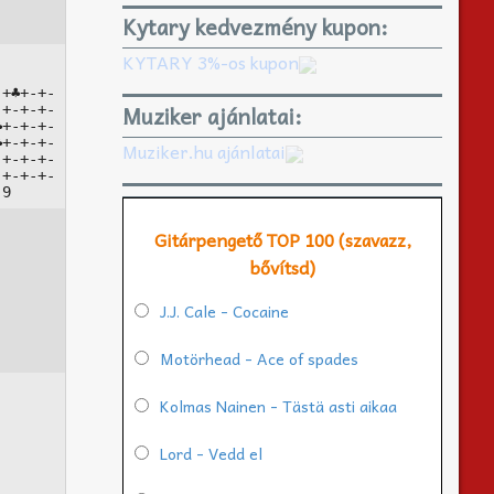
Kytary kedvezmény kupon:
KYTARY 3%-os kupon
+♣+-+-

Muziker ajánlatai:
+-+-+-

+-+-+-

+-+-+-

Muziker.hu ajánlatai
+-+-+-

+-+-+-

j9
Gitárpengető TOP 100 (szavazz,
bővítsd)
J.J. Cale - Cocaine
Motörhead - Ace of spades
Kolmas Nainen - Tästä asti aikaa
Lord - Vedd el