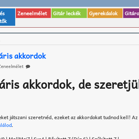
 és
Zeneelmélet
Gitár leckék
Gyerekdalok
Gitár
tők
d
áris akkordok
Zeneelmélet
ris akkordok, de szeretjü
eket játszani szeretnéd, ezeket az akkordokat tudnod kell! A
alálod
.
9 | MollMaj7 | Sus4 | Bővített 7 (Dúr 6) | Szűkített 7 |