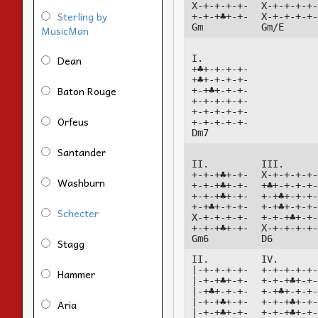
X-+-+-+-+-

X-+-+-+-+-
Sterling by
+-+-+♣+-+-

X-+-+-+-+-
Gm
Gm/E
MusicMan
Dean
I.

+♣+-+-+-+-

+♣+-+-+-+-

Baton Rouge
+-+♣+-+-+-

+-+-+-+-+-

+-+-+-+-+-

Orfeus
+-+-+-+-+-

Dm7
Santander
II.

III.

+-+-+♣+-+-

X-+-+-+-+-
Washburn
+-+-+♣+-+-

+♣+-+-+-+-
+-+-+♣+-+-

+-+♣+-+-+-
+-+♣+-+-+-

+-+♣+-+-+-
Schecter
X-+-+-+-+-

+-+-+♣+-+-
+-+-+♣+-+-

X-+-+-+-+-
Gm6
D6
Stagg
II.

IV.

|-+-+-+-+-

+-+-+-+-+-
Hammer
|-+-+♣+-+-

+-+-+♣+-+-
|-+♣+-+-+-

+-+♣+-+-+-
|-+-+♣+-+-

+-+-+♣+-+-
Aria
|-+-+♣+-+-

+-+-+♣+-+-