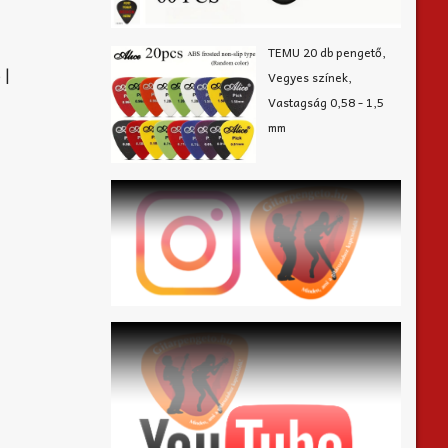
TEMU 20 db pengető,
 |
Vegyes színek,
Vastagság 0,58 - 1,5
mm