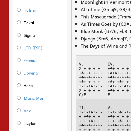
Moonlight in Vermont 
All of me (Gmaj9, G9/4
Höfner
This Masquerade (Fmma
Tokai
As Times Goes by (C9#
Blue Monk (B7/6, Eb9, 
Sigma
Django (Bm6, Abmaj7, 
The Days of Wine and 
LTD (ESP)
Framus
V.

IV.

X-+-+-+-+-

+♣+-+-+-+-
Dowina
+♣+-+-+-+-

+♣+♣+-+-+-
+♣+-+-+-+-

+♣+-+-+-+-
+♣+-+-+-+-

+♣+-+♣+-+-
Hora
+-+-+♣+-+-

+♣+-+-+♣+-
X-+-+-+-+-

+♣+-+-+-+-
C/E
E
Music Man
II.

V.

Vox
+-+-+♣+-+-

+-+-+♣+-+-
+-+♣+-+-+-

+♣+-+-+-+-
+-+-+♣+-+-

+-+-+♣+-+-
Taylor
+♣+-+-+-+-

+-+♣+-+-+-
+-+-+-+-+-

+-+-+-+-+-