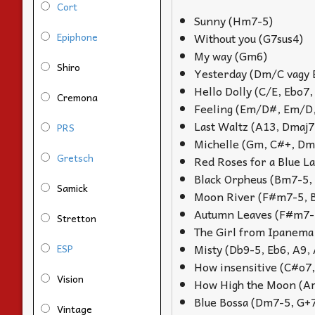
Cort
Sunny (Hm7-5)
Epiphone
Without you (G7sus4)
My way (Gm6)
Shiro
Yesterday (Dm/C vagy
Hello Dolly (C/E, Ebo7
Cremona
Feeling (Em/D#, Em/D
Last Waltz (A13, Dmaj7
PRS
Michelle (Gm, C#+, D
Gretsch
Red Roses for a Blue L
Black Orpheus (Bm7-5,
Samick
Moon River (F#m7-5, 
Autumn Leaves (F#m7-5
Stretton
The Girl from Ipanema
Misty (Db9-5, Eb6, A9,
ESP
How insensitive (C#o7,
Vision
How High the Moon (Am
Blue Bossa (Dm7-5, G+
Vintage