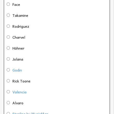
Face
Takamine
Rodriguez
Charvel
Höhner
Jolana
Godin
Rick Toone
Valencia
Alvaro
Sterling by MusicMan