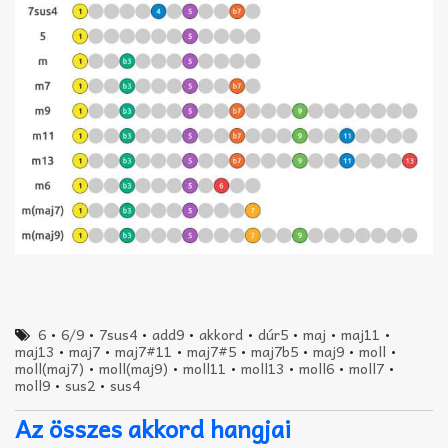
6
•
6/9
•
7sus4
•
add9
•
akkord
•
dúr5
•
maj
•
maj11
•
maj13
•
maj7
•
maj7#11
•
maj7#5
•
maj7b5
•
maj9
•
moll
•
moll(maj7)
•
moll(maj9)
•
moll11
•
moll13
•
moll6
•
moll7
•
moll9
•
sus2
•
sus4
Az összes akkord hangjai