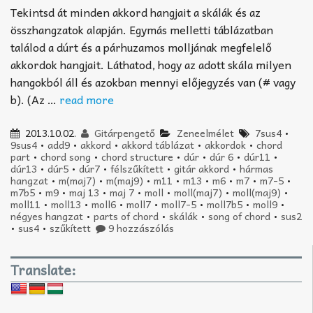
Tekintsd át minden akkord hangjait a skálák és az
összhangzatok alapján. Egymás melletti táblázatban
találod a dúrt és a párhuzamos molljának megfelelő
akkordok hangjait. Láthatod, hogy az adott skála milyen
hangokból áll és azokban mennyi előjegyzés van (# vagy
b). (Az …
read more
2013.10.02.
Gitárpengető
Zeneelmélet
7sus4
•
9sus4
•
add9
•
akkord
•
akkord táblázat
•
akkordok
•
chord
part
•
chord song
•
chord structure
•
dúr
•
dúr 6
•
dúr11
•
dúr13
•
dúr5
•
dúr7
•
félszűkített
•
gitár akkord
•
hármas
hangzat
•
m(maj7)
•
m(maj9)
•
m11
•
m13
•
m6
•
m7
•
m7-5
•
m7b5
•
m9
•
maj 13
•
maj 7
•
moll
•
moll(maj7)
•
moll(maj9)
•
moll11
•
moll13
•
moll6
•
moll7
•
moll7-5
•
moll7b5
•
moll9
•
négyes hangzat
•
parts of chord
•
skálák
•
song of chord
•
sus2
•
sus4
•
szűkített
9 hozzászólás
Translate: