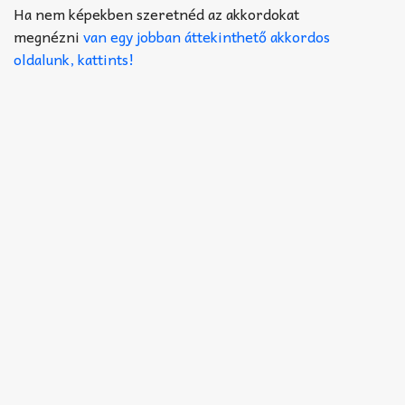
Akkord-kotta
Ha nem képekben szeretnéd az akkordokat
megnézni
van egy jobban áttekinthető akkordos
TABok
oldalunk, kattints!
Improvizáció