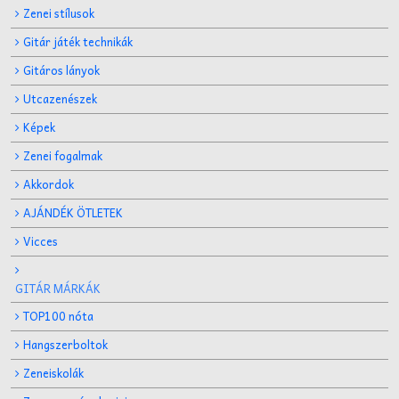
Zenei stílusok
Gitár játék technikák
Gitáros lányok
Utcazenészek
Képek
Zenei fogalmak
Akkordok
AJÁNDÉK ÖTLETEK
Vicces
GITÁR MÁRKÁK
TOP100 nóta
Hangszerboltok
Zeneiskolák