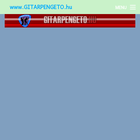
www.GITARPENGETO.hu
MENU
Népszerű-
Különleges-
Okos-gitárok
Gitár kiegészítők
Zenei stílusok
Gitár játék technikák
Gitáros lányok
Utcazenészek
Képek