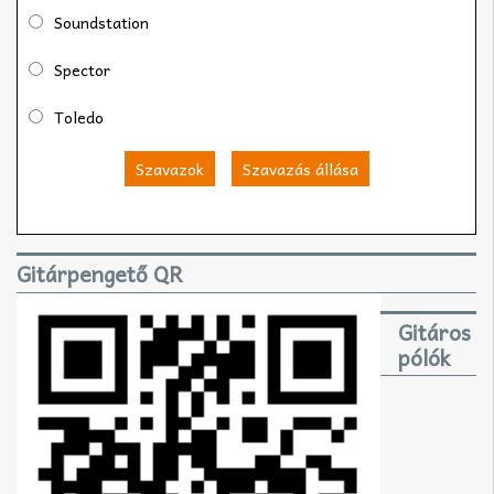
Soundstation
Spector
Toledo
Szavazok
Szavazás állása
Gitárpengető QR
Gitáros
pólók