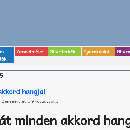
 és
Zeneelmélet
Gitár leckék
Gyerekdalok
Gitár
tők
b5
akkord hangjai
Zeneelmélet
9 hozzászólás
át minden akkord hang