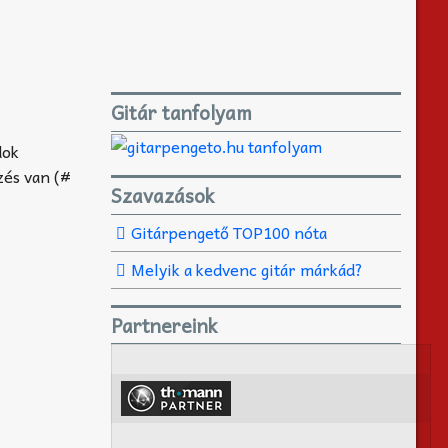
Gitár tanfolyam
dok
zés van (#
Szavazások
Gitárpengető TOP100 nóta
Melyik a kedvenc gitár márkád?
Partnereink