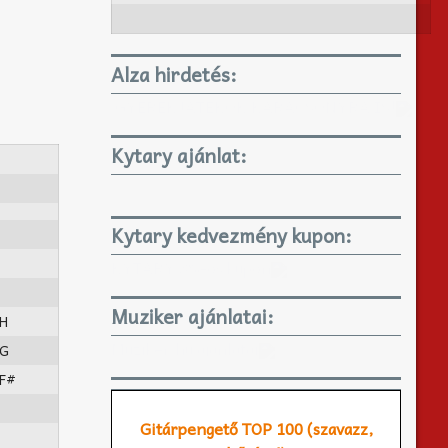
Alza hirdetés:
GYEREKJÁTÉKOK KARÁCSONYRA IS!
Kytary ajánlat:
Kytary kedvezmény kupon:
KYTARY 3%-os kupon
Muziker ajánlatai:
H
Muziker.hu ajánlatai
G
F#
Gitárpengető TOP 100 (szavazz,