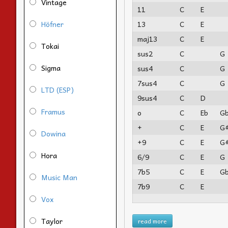
Vintage
11
C
E
Höfner
13
C
E
maj13
C
E
Tokai
sus2
C
G
Sigma
sus4
C
G
7sus4
C
G
LTD (ESP)
9sus4
C
D
Framus
o
C
Eb
G
+
C
E
G
Dowina
+9
C
E
G
Hora
6/9
C
E
G
7b5
C
E
G
Music Man
7b9
C
E
Vox
Taylor
read more