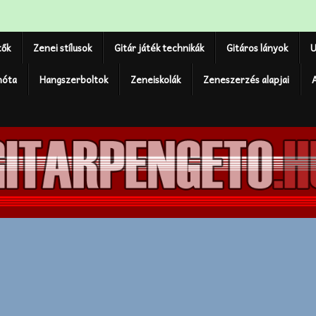
tők
Zenei stílusok
Gitár játék technikák
Gitáros lányok
U
nóta
Hangszerboltok
Zeneiskolák
Zeneszerzés alapjai