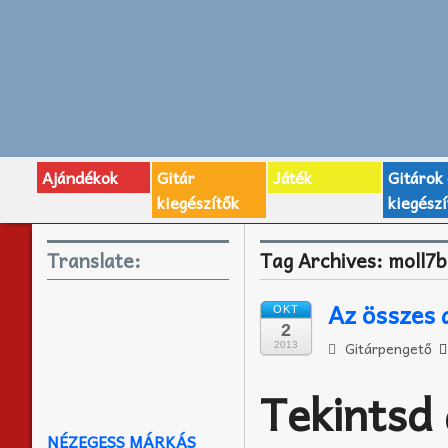
Ajándékok
Gitár
Játék
Gitárok
kiegészítők
kiegészí
Translate:
Tag Archives:
moll7
Az összes 
OKT
2
SEGÍTÜNK AJÁNDÉK
Gitárpengető
2013
ÖTLETET ADNI
Tekintsd 
NÉZEGESS MÁRKÁS