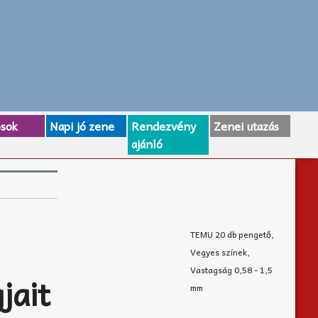
osok
Napi jó zene
Rendezvény
Zenei utazás
ajánló
TEMU 20 db pengető,
Vegyes színek,
Vastagság 0,58 - 1,5
jait
mm