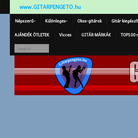
www.GITARPENGETO.hu
Népszerű-
Különleges-
Okos-gitárok
Gitár kiegészí
AJÁNDÉK ÖTLETEK
Vicces
GITÁR MÁRKÁK
TOP100 