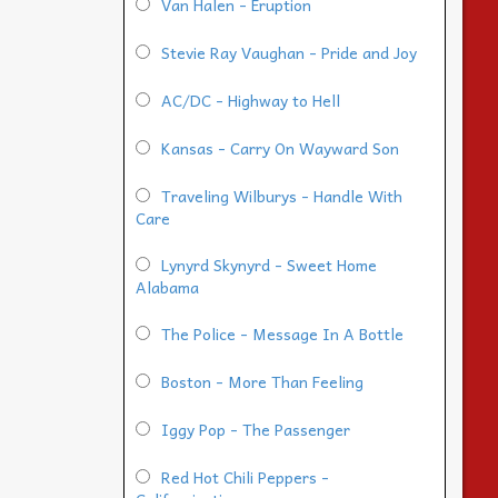
Van Halen - Eruption
Stevie Ray Vaughan - Pride and Joy
AC/DC - Highway to Hell
Kansas - Carry On Wayward Son
Traveling Wilburys - Handle With
Care
Lynyrd Skynyrd - Sweet Home
Alabama
The Police - Message In A Bottle
Boston - More Than Feeling
Iggy Pop - The Passenger
Red Hot Chili Peppers -