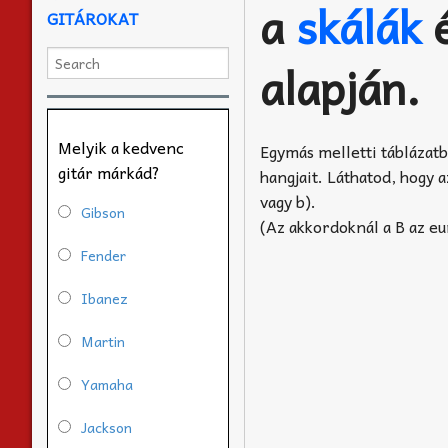
a
skálák
é
GITÁROKAT
alapján.
Melyik a kedvenc
Egymás melletti táblázat
gitár márkád?
hangjait. Láthatod, hogy 
vagy b).
Gibson
(Az akkordoknál a B az e
Fender
Ibanez
Martin
Yamaha
Jackson