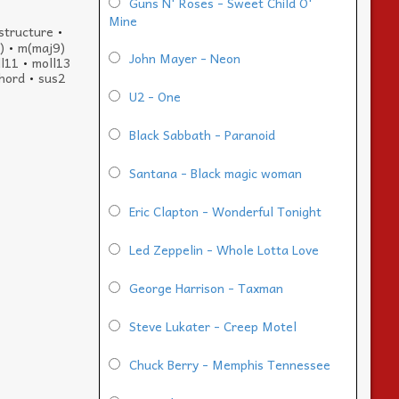
Guns N' Roses - Sweet Child O'
Mine
structure
•
)
•
m(maj9)
John Mayer - Neon
l11
•
moll13
chord
•
sus2
U2 - One
Black Sabbath - Paranoid
Santana - Black magic woman
Eric Clapton - Wonderful Tonight
Led Zeppelin - Whole Lotta Love
George Harrison - Taxman
Steve Lukater - Creep Motel
Chuck Berry - Memphis Tennessee