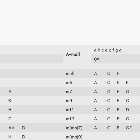
a h c d e f g a
A-moll
0#
moll
A
C
E
m6
A
C
E
F
A
m7
A
C
E
G
B
m9
A
C
E
G
H
m11
A
C
E
D
D
m13
A
C
E
G
A#
D
m(maj7)
A
C
E
G#
H
D
m(maj9)