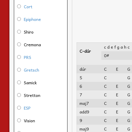
Cort
Epiphone
Shiro
Cremona
c d e f g a h c
C-dúr
0#
PRS
dúr
C
E
G
Gretsch
5
C
G
Samick
6
C
E
G
7
C
E
G
Stretton
maj7
C
E
G
ESP
add9
C
E
G
9
C
E
G
Vision
maj9
C
E
G