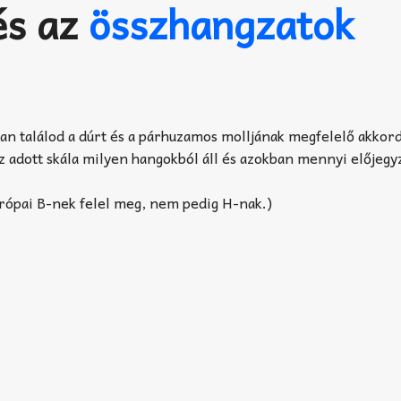
s az
összhangzatok
ban találod a dúrt és a párhuzamos molljának megfelelő akkor
az adott skála milyen hangokból áll és azokban mennyi előjegy
urópai B-nek felel meg, nem pedig H-nak.)