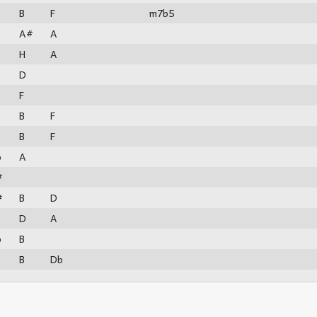
B
F
m7b5
A#
A
H
A
D
F
B
F
B
F
b
A
#
#
B
D
D
A
b
B
B
Db