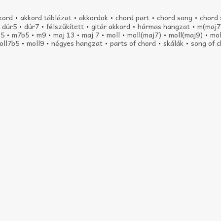
kord
•
akkord táblázat
•
akkordok
•
chord part
•
chord song
•
chord 
•
dúr5
•
dúr7
•
félszűkített
•
gitár akkord
•
hármas hangzat
•
m(maj7
-5
•
m7b5
•
m9
•
maj 13
•
maj 7
•
moll
•
moll(maj7)
•
moll(maj9)
•
mol
oll7b5
•
moll9
•
négyes hangzat
•
parts of chord
•
skálák
•
song of 