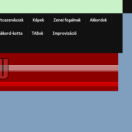
tcazenészek
Képek
Zenei fogalmak
Akkordok
Akkord-kotta
TABok
Improvizáció