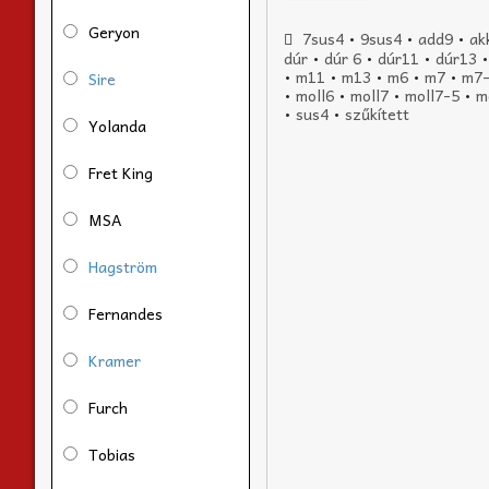
Geryon
7sus4
•
9sus4
•
add9
•
ak
dúr
•
dúr 6
•
dúr11
•
dúr13
•
m11
•
m13
•
m6
•
m7
•
m7
Sire
•
moll6
•
moll7
•
moll7-5
•
m
•
sus4
•
szűkített
Yolanda
Fret King
MSA
Hagström
Fernandes
Kramer
Furch
Tobias