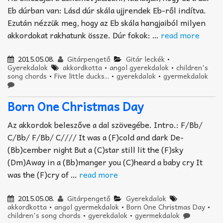
Eb dúrban van: Lásd dúr skála ujjrendek Eb-ről indítva.
Ezután nézzük meg, hogy az Eb skála hangjaiból milyen
akkordokat rakhatunk össze. Dúr fokok: …
read more
2015.05.08.
Gitárpengető
Gitár leckék
•
Gyerekdalok
akkordkotta
•
angol gyerekdalok
•
children's
song chords
•
Five little ducks...
•
gyerekdalok
•
gyermekdalok
Born One Christmas Day
Az akkordok beleszőve a dal szövegébe. Intro.: F/Bb/
C/Bb/ F/Bb/ C//// It was a (F)cold and dark De-
(Bb)cember night But a (C)star still lit the (F)sky
(Dm)Away in a (Bb)manger you (C)heard a baby cry It
was the (F)cry of …
read more
2015.05.08.
Gitárpengető
Gyerekdalok
akkordkotta
•
angol gyermekdalok
•
Born One Christmas Day
•
children's song chords
•
gyerekdalok
•
gyermekdalok