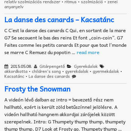
relatív szolmizációs rendszer
•
ritmus
•
szolmizáció
•
zenei
anyanyelv
La danse des canards – Kacsatánc
C C’est la danse des canards C Qui, en sortant de la mare
G7 Se secouent le bas des reins Et font „coin-coin”. G7
Faites comme les petits canards Et pour que tout l’monde
se marre C Remuez du popotin …
read more
2015.05.08.
Gitárpengető
Gyerekdalok
akkordkotta
•
children's song
•
gyerekdalok
•
gyermekdalok
•
Kacsatánc
•
La danse des canards
Frosty the Snowman
A videón lévő dalban az intro = bevezető rész nem
hallható, ezért is került zöld betűszínnel jelölésre. A
videón hallható hangnem akkordjai zárójelek között
szerepelnek. Intro: G Thumpety thump thump, thumpety
thump thump, D7 Look at Frosty go. Thumpety thump …