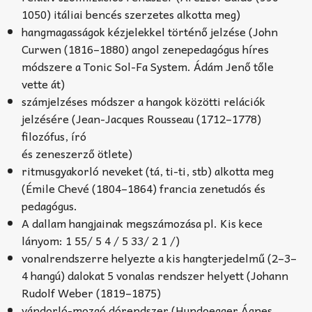
1050) itáliai bencés szerzetes alkotta meg)
hangmagasságok kézjelekkel történő jelzése (John
Curwen (1816–1880) angol zenepedagógus híres
módszere a Tonic Sol-Fa System. Ádám Jenő tőle
vette át)
számjelzéses módszer a hangok közötti relációk
jelzésére (Jean-Jacques Rousseau (1712–1778)
filozófus, író
és zeneszerző ötlete)
ritmusgyakorló neveket (tá, ti-ti, stb) alkotta meg
(Émile Chevé (1804–1864) francia zenetudós és
pedagógus.
A dallam hangjainak megszámozása pl. Kis kece
lányom: 1 55/ 5 4 / 5 33/ 2 1 /)
vonalrendszerre helyezte a kis hangterjedelmű (2–3–
4 hangú) dalokat 5 vonalas rendszer helyett (Johann
Rudolf Weber (1819–1875)
vándorló-mozgó dórendszer (Hundoegger Ágnes