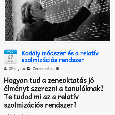
Akkord-kotta
TABok
Improvizáció
Kodály módszer és a relatív
AUG
27
szolmizációs rendszer
2023
GPengeto
Zeneelmélet
Hogyan tud a zeneoktatás jó
élményt szerezni a tanulóknak?
Te tudod mi az a relatív
szolmizációs rendszer?