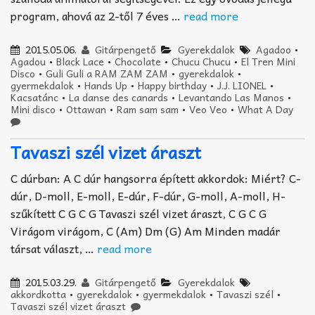
program, ahová az 2-től 7 éves …
read more
2015.05.06.
Gitárpengető
Gyerekdalok
Agadoo
•
Agadou
•
Black Lace
•
Chocolate
•
Chucu Chucu
•
El Tren Mini
Disco
•
Guli Guli a RAM ZAM ZAM
•
gyerekdalok
•
gyermekdalok
•
Hands Up
•
Happy birthday
•
J.J. LIONEL
•
Kacsatánc
•
La danse des canards
•
Levantando Las Manos
•
Mini disco
•
Ottawan
•
Ram sam sam
•
Veo Veo
•
What A Day
Tavaszi szél vizet áraszt
C dúrban: A C dúr hangsorra épített akkordok: Miért? C-
dúr, D-moll, E-moll, E-dúr, F-dúr, G-moll, A-moll, H-
szűkített C G C G Tavaszi szél vizet áraszt, C G C G
Virágom virágom, C (Am) Dm (G) Am Minden madár
társat választ, …
read more
2015.03.29.
Gitárpengető
Gyerekdalok
akkordkotta
•
gyerekdalok
•
gyermekdalok
•
Tavaszi szél
•
Tavaszi szél vizet áraszt