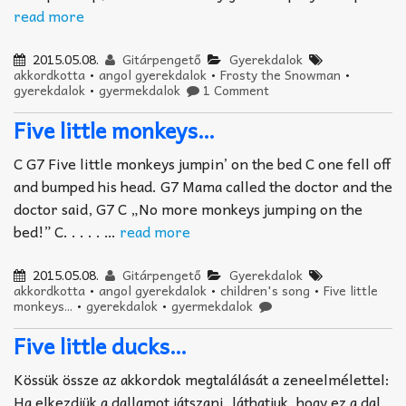
read more
2015.05.08.
Gitárpengető
Gyerekdalok
akkordkotta
•
angol gyerekdalok
•
Frosty the Snowman
•
gyerekdalok
•
gyermekdalok
1 Comment
Five little monkeys…
C G7 Five little monkeys jumpin’ on the bed C one fell off
and bumped his head. G7 Mama called the doctor and the
doctor said, G7 C „No more monkeys jumping on the
bed!” C. . . . . …
read more
2015.05.08.
Gitárpengető
Gyerekdalok
akkordkotta
•
angol gyerekdalok
•
children's song
•
Five little
monkeys...
•
gyerekdalok
•
gyermekdalok
Five little ducks…
Kössük össze az akkordok megtalálását a zeneelmélettel:
Ha elkezdjük a dallamot játszani, láthatjuk, hogy ez a dal