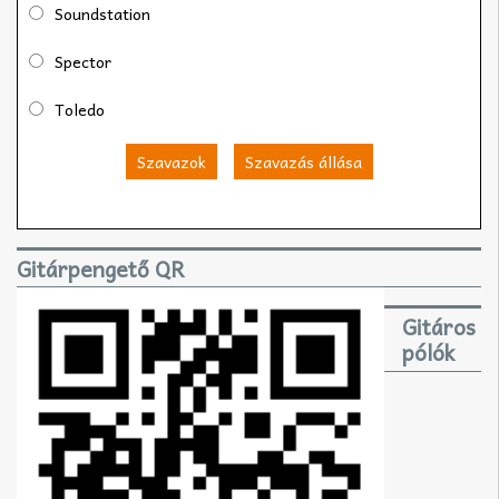
Soundstation
Spector
Toledo
Szavazok
Szavazás állása
Gitárpengető QR
Gitáros
pólók