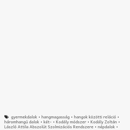
gyermekdalok
•
hangmagasság
•
hangok közötti reláció
•
háromhangú dalok
•
két-
•
Kodály módszer
•
Kodály Zoltán
•
László Attila Abszolút Szolmizációs Rendszere
•
népdalok
•