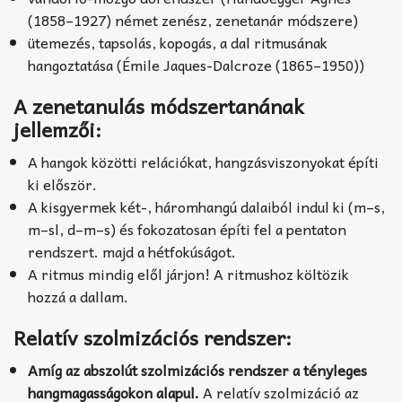
(1858–1927) német zenész, zenetanár módszere)
ütemezés, tapsolás, kopogás, a dal ritmusának
hangoztatása (Émile Jaques-Dalcroze (1865–1950))
A zenetanulás módszertanának
jellemzői:
A hangok közötti relációkat, hangzásviszonyokat építi
ki először.
A kisgyermek két-, háromhangú dalaiból indul ki (m–s,
m–sl, d–m–s) és fokozatosan építi fel a pentaton
rendszert. majd a hétfokúságot.
A ritmus mindig elől járjon! A ritmushoz költözik
hozzá a dallam.
Relatív szolmizációs rendszer:
Amíg az abszolút szolmizációs rendszer a tényleges
hangmagasságokon alapul.
A relatív szolmizáció az