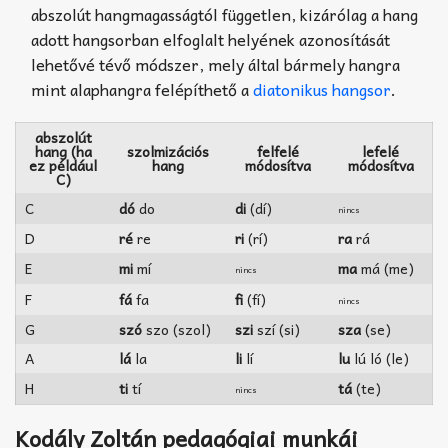
abszolút hangmagasságtól független, kizárólag a hang
adott hangsorban elfoglalt helyének azonosítását
lehetővé tévő módszer, mely által bármely hangra
mint alaphangra felépíthető a
diatonikus hangsor
.
abszolút
hang (ha
szolmizációs
felfelé
lefelé
ez például
hang
módosítva
módosítva
C)
C
dó
do
di
(dí)
nincs
D
ré
re
ri
(rí)
ra
rá
E
mi
mí
ma
má (me)
nincs
F
fá
fa
fi
(fí)
nincs
G
szó
szo (szol)
szi
szí (si)
sza
(se)
A
lá
la
li
lí
lu
lú ló (le)
H
ti
tí
tá
(te)
nincs
Kodály Zoltán pedagógiai munkái