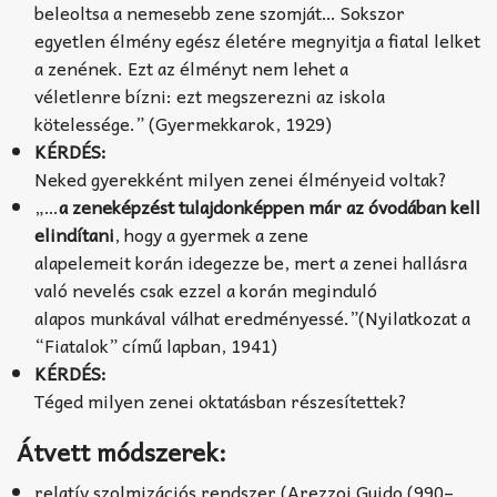
beleoltsa a nemesebb zene szomját… Sokszor
egyetlen élmény egész életére megnyitja a fiatal lelket
a zenének. Ezt az élményt nem lehet a
véletlenre bízni: ezt megszerezni az iskola
kötelessége.” (Gyermekkarok, 1929)
KÉRDÉS:
Neked gyerekként milyen zenei élményeid voltak?
„…
a zeneképzést tulajdonképpen már az óvodában kell
elindítani
, hogy a gyermek a zene
alapelemeit korán idegezze be, mert a zenei hallásra
való nevelés csak ezzel a korán meginduló
alapos munkával válhat eredményessé.”(Nyilatkozat a
“Fiatalok” című lapban, 1941)
KÉRDÉS:
Téged milyen zenei oktatásban részesítettek?
Átvett módszerek:
relatív szolmizációs rendszer (Arezzoi Guido (990–