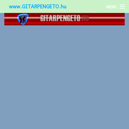
www.GITARPENGETO.hu
MENU
Népszerű-
Különleges-
Okos-gitárok
Gitár kiegészítők
Zenei stílusok
Gitár játék technikák
Gitáros lányok
Utcazenészek
Képek