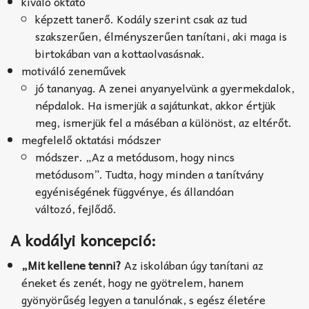
kiváló oktató
képzett tanerő. Kodály szerint csak az tud
szakszerűen, élményszerűen tanítani, aki maga is
birtokában van a kottaolvasásnak.
motiváló zeneművek
jó tananyag. A zenei anyanyelvünk a gyermekdalok,
népdalok. Ha ismerjük a sajátunkat, akkor értjük
meg, ismerjük fel a máséban a különöst, az eltérőt.
megfelelő oktatási módszer
módszer. „Az a metódusom, hogy nincs
metódusom”. Tudta, hogy minden a tanítvány
egyéniségének függvénye, és állandóan
változó, fejlődő.
A kodályi koncepció:
„Mit kellene tenni?
Az iskolában úgy tanítani az
éneket és zenét, hogy ne gyötrelem, hanem
gyönyörűség legyen a tanulónak, s egész életére