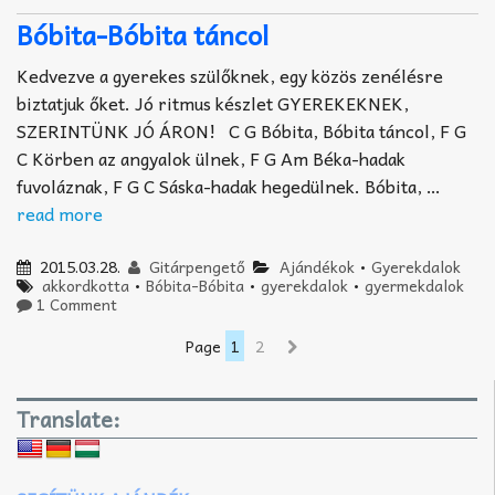
Bóbita-Bóbita táncol
Kedvezve a gyerekes szülőknek, egy közös zenélésre
biztatjuk őket. Jó ritmus készlet GYEREKEKNEK,
SZERINTÜNK JÓ ÁRON! C G Bóbita, Bóbita táncol, F G
C Körben az angyalok ülnek, F G Am Béka-hadak
fuvoláznak, F G C Sáska-hadak hegedülnek. Bóbita, …
read more
2015.03.28.
Gitárpengető
Ajándékok
•
Gyerekdalok
akkordkotta
•
Bóbita-Bóbita
•
gyerekdalok
•
gyermekdalok
1 Comment
Page
1
2
Translate: