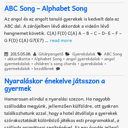
ABC Song – Alphabet Song
Az angol és az angolt tanuló gyerekek is kedvelt dala az
ABC dal. A zárójelben lévő akkordok a videón lévő
hangnemet követik. C(A) F(D) C(A) A – B – C – D- E – F –
G F(D) C(A) G7(E7) …
read more
2015.05.08.
Gitárpengető
Gyerekdalok
ABC Song
•
akkordkotta
•
Alphabet Song
•
angol gyerekdalok
•
angol
gyermekdalok
•
children's song chords
•
gyerekdalok
•
gyermekdalok
•
kezdőknek
Nyaraláskor énekelve játsszon a
gyermek
Hamarosan elindul a nyaralási szezon. Ha nagyobb
szállodába megyünk, jellemzően külföldre, ott gyakran
találkozhatunk azzal, hogy a hotel átvállalja a gyerekek
szórakoztatását különböző játékos esti programokkal, a
szálloda animátorai segítségével. Ez egy óvodás jellegű