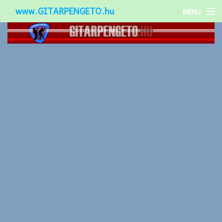
www.GITARPENGETO.hu
MENU
Népszerű-
Különleges-
Okos-gitárok
Gitár kiegészítők
Zenei stílusok
Gitár játék technikák
Gitáros lányok
Utcazenészek
Képek