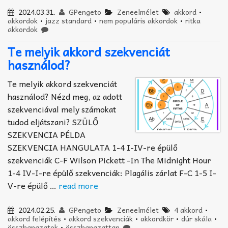
2024.03.31.
GPengeto
Zeneelmélet
akkord
•
akkordok
•
jazz standard
•
nem populáris akkordok
•
ritka
akkordok
Te melyik akkord szekvenciát
használod?
Te melyik akkord szekvenciát
használod? Nézd meg, az adott
szekvenciával mely számokat
tudod eljátszani? SZÜLŐ
SZEKVENCIA PÉLDA
SZEKVENCIA HANGULATA 1-4 I-IV-re épülő
szekvenciák C-F Wilson Pickett -In The Midnight Hour
1-4 IV-I-re épülő szekvenciák: Plagális zárlat F-C 1-5 I-
V-re épülő …
read more
2024.02.25.
GPengeto
Zeneelmélet
4 akkord
•
akkord felépítés
•
akkord szekvenciák
•
akkordkör
•
dúr skála
•
összhangzatok
•
összhangzattan