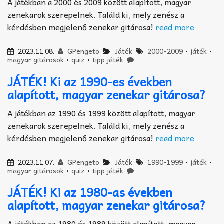
A játékban a 2000 és 2009 között alapított, magyar
zenekarok szerepelnek. Találd ki, mely zenész a
kérdésben megjelenő zenekar gitárosa!
read more
2023.11.08.
GPengeto
Játék
2000-2009
•
játék
•
magyar gitárosok
•
quiz
•
tipp játék
JÁTÉK! Ki az 1990-es években
alapított, magyar zenekar gitárosa?
A játékban az 1990 és 1999 között alapított, magyar
zenekarok szerepelnek. Találd ki, mely zenész a
kérdésben megjelenő zenekar gitárosa!
read more
2023.11.07.
GPengeto
Játék
1990-1999
•
játék
•
magyar gitárosok
•
quiz
•
tipp játék
JÁTÉK! Ki az 1980-as években
alapított, magyar zenekar gitárosa?
A játékban az 1980 és 1989 között alapított, magyar