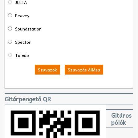
JULIA
Peavey
Soundstation
Spector
Toledo
Szavazok
Szavazás állása
Gitárpengető QR
Gitáros
pólók