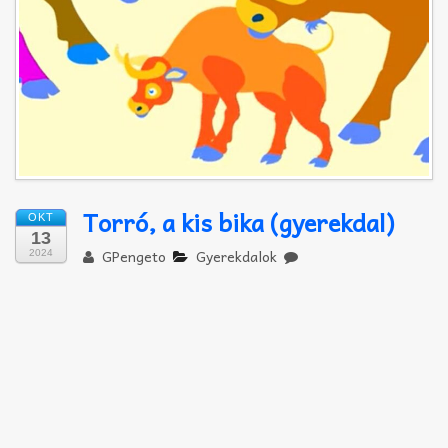
Akkord-kotta
TABok
Improvizáció
Torró, a kis bika (gyerekdal)
OKT
13
GPengeto
Gyerekdalok
2024