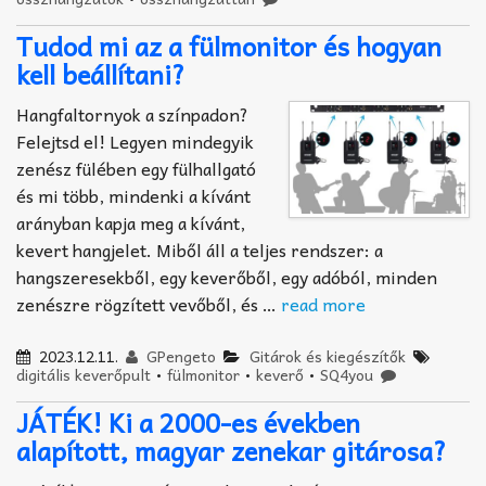
Tudod mi az a fülmonitor és hogyan
kell beállítani?
Hangfaltornyok a színpadon?
Felejtsd el! Legyen mindegyik
zenész fülében egy fülhallgató
és mi több, mindenki a kívánt
arányban kapja meg a kívánt,
kevert hangjelet. Miből áll a teljes rendszer: a
hangszeresekből, egy keverőből, egy adóból, minden
zenészre rögzített vevőből, és …
read more
2023.12.11.
GPengeto
Gitárok és kiegészítők
digitális keverőpult
•
fülmonitor
•
keverő
•
SQ4you
JÁTÉK! Ki a 2000-es években
alapított, magyar zenekar gitárosa?