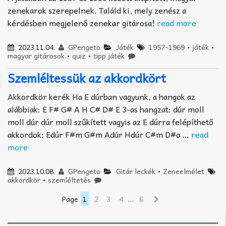
zenekarok szerepelnek. Találd ki, mely zenész a
kérdésben megjelenő zenekar gitárosa!
read more
2023.11.04.
GPengeto
Játék
1957-1969
•
játék
•
magyar gitárosok
•
quiz
•
tipp játék
Szemléltessük az akkordkört
Akkordkör kerék Ha E dúrban vagyunk, a hangok az
alábbiak: E F# G# A H C# D# E 3-as hangzat: dúr moll
moll dúr dúr moll szűkített vagyis az E dúrra felépíthető
akkordok: Edúr F#m G#m Adúr Hdúr C#m D#o …
read
more
2023.10.08.
GPengeto
Gitár leckék
•
Zeneelmélet
akkordkör
•
szemléltetés
Page
1
2
3
4
…
6