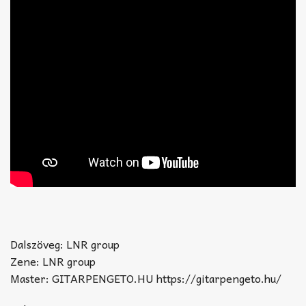
Dalszöveg: LNR group
Zene: LNR group
Master: GITARPENGETO.HU https://gitarpengeto.hu/