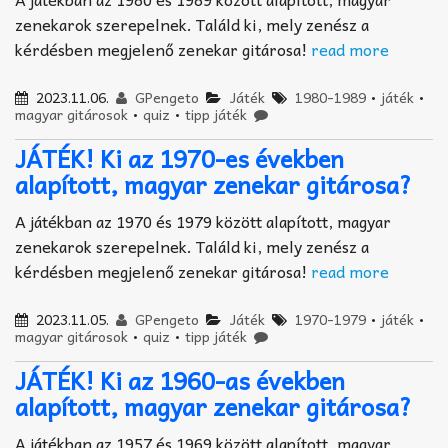
zenekarok szerepelnek. Találd ki, mely zenész a
kérdésben megjelenő zenekar gitárosa!
read more
2023.11.06.
GPengeto
Játék
1980-1989
•
játék
•
magyar gitárosok
•
quiz
•
tipp játék
JÁTÉK! Ki az 1970-es években
alapított, magyar zenekar gitárosa?
A játékban az 1970 és 1979 között alapított, magyar
zenekarok szerepelnek. Találd ki, mely zenész a
kérdésben megjelenő zenekar gitárosa!
read more
2023.11.05.
GPengeto
Játék
1970-1979
•
játék
•
magyar gitárosok
•
quiz
•
tipp játék
JÁTÉK! Ki az 1960-as években
alapított, magyar zenekar gitárosa?
A játékban az 1957 és 1969 között alapított, magyar