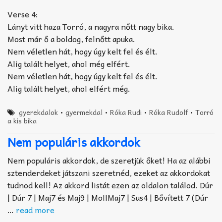
Verse 4:
Lányt vitt haza Torró, a nagyra nőtt nagy bika.
Most már ő a boldog, felnőtt apuka.
Nem véletlen hát, hogy úgy kelt fel és élt.
Alig talált helyet, ahol még elfért.
Nem véletlen hát, hogy úgy kelt fel és élt.
Alig talált helyet, ahol elfért még.
gyerekdalok
•
gyermekdal
•
Róka Rudi
•
Róka Rudolf
•
Torró
a kis bika
Nem populáris akkordok
Nem populáris akkordok, de szeretjük őket! Ha az alábbi
sztenderdeket játszani szeretnéd, ezeket az akkordokat
tudnod kell! Az akkord listát ezen az oldalon találod. Dúr
| Dúr 7 | Maj7 és Maj9 | MollMaj7 | Sus4 | Bővített 7 (Dúr
…
read more