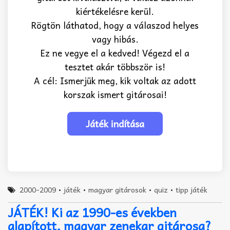
kiértékelésre kerül.
Rögtön láthatod, hogy a válaszod helyes
vagy hibás.
Ez ne vegye el a kedved! Végezd el a
tesztet akár többször is!
A cél: Ismerjük meg, kik voltak az adott
korszak ismert gitárosai!
2000-2009
•
játék
•
magyar gitárosok
•
quiz
•
tipp játék
JÁTÉK! Ki az 1990-es években
alapított, magyar zenekar gitárosa?