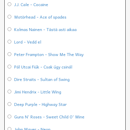
J.J. Cale - Cocaine
Motörhead - Ace of spades
Kolmas Nainen - Tästä asti aikaa
Lord - Vedd el
Peter Frampton - Show Me The Way
Pál Utcai Fiúk - Csak úgy csinál
Dire Straits - Sultan of Swing
Jimi Hendrix - Little Wing
Deep Purple - Highway Star
Guns N' Roses - Sweet Child O' Mine
John Mayer - Neon