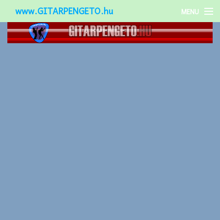
www.GITARPENGETO.hu
MENU
Népszerű-
Különleges-
Okos-gitárok
Gitár kiegészítők
Zenei stílusok
Gitár játék technikák
Gitáros lányok
Utcazenészek
Képek