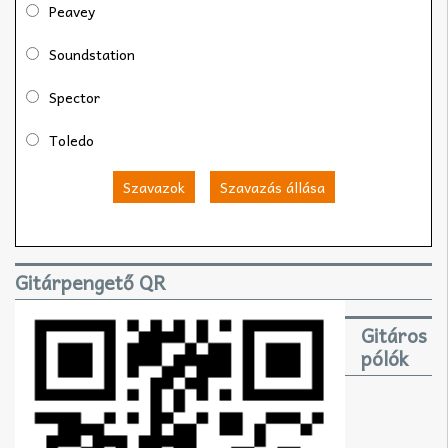
Peavey
Soundstation
Spector
Toledo
Szavazok
Szavazás állása
Gitárpengető QR
Gitáros
pólók