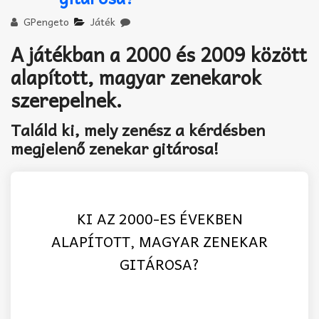
Akkord-kotta
GPengeto
Játék
TABok
A játékban a 2000 és 2009 között
Improvizáció
alapított, magyar zenekarok
szerepelnek.
Találd ki, mely zenész a kérdésben
megjelenő zenekar gitárosa!
KI AZ 2000-ES ÉVEKBEN
ALAPÍTOTT, MAGYAR ZENEKAR
GITÁROSA?