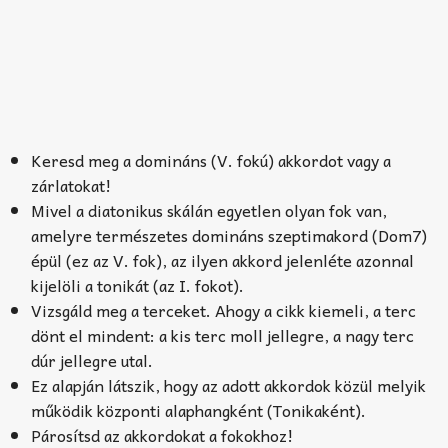
Keresd meg a domináns (V. fokú) akkordot vagy a
zárlatokat!
Mivel a diatonikus skálán egyetlen olyan fok van,
amelyre természetes domináns szeptimakord (Dom7)
épül (ez az V. fok), az ilyen akkord jelenléte azonnal
kijelöli a tonikát (az I. fokot).
Vizsgáld meg a terceket. Ahogy a cikk kiemeli, a terc
dönt el mindent: a kis terc moll jellegre, a nagy terc
dúr jellegre utal.
Ez alapján látszik, hogy az adott akkordok közül melyik
működik központi alaphangként (Tonikaként).
Párosítsd az akkordokat a fokokhoz!