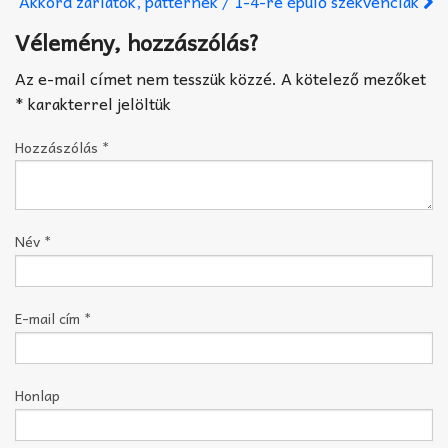
Akkord zárlatok, patternek / 1-4-re épülő szekvenciák
Vélemény, hozzászólás?
Az e-mail címet nem tesszük közzé.
A kötelező mezőket
*
karakterrel jelöltük
Hozzászólás
*
Név
*
E-mail cím
*
Honlap