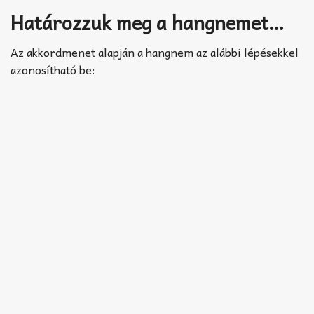
Akkord-kotta
Határozzuk meg a hangnemet…
TABok
Az akkordmenet alapján a hangnem az alábbi lépésekkel
Improvizáció
azonosítható be: