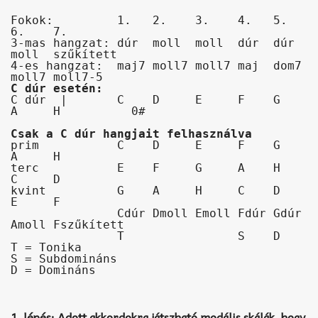
Fokok:         1.   2.    3.    4.   5.   
6.    7.

3-mas hangzat: dúr  moll  moll  dúr  dúr  
moll  szűkített

4-es hangzat:  maj7 moll7 moll7 maj  dom7 
C dúr esetén:
C dúr  |       C    D     E     F    G    
Csak a C dúr hangjait felhasználva
prim           C    D     E     F    G    
A     H

terc           E    F     G     A    H    
C     D

kvint          G    A     H     C    D    
E     F

               Cdúr Dmoll Emoll Fdúr Gdúr 
Amoll Fszűkített 

               T                S    D

T = Tonika

S = Subdomináns

1. lépés: Adott akkordokra játszható modális skálák, hogy