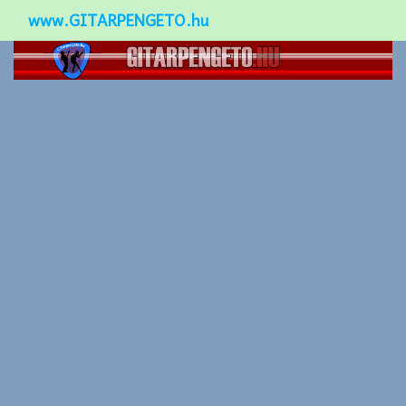
www.GITARPENGETO.hu
Népszerű-
Különleges-
Okos-gitárok
Gitár kiegészítők
Zenei stílusok
Gitár játék technikák
Gitáros lányok
Utcazenészek
Képek