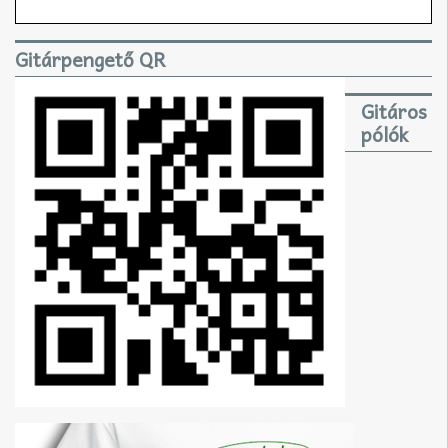
Gitárpengető QR
Gitáros
pólók