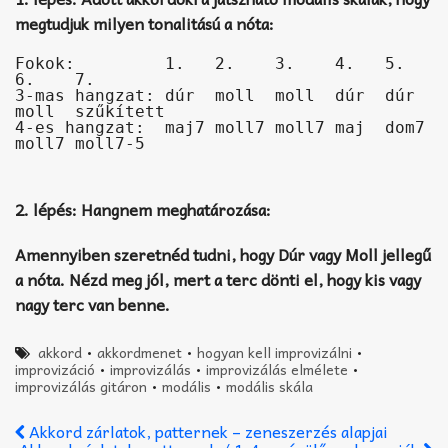
megtudjuk milyen tonalitású a nóta:
Fokok:         1.   2.    3.    4.   5.   
6.    7.

3-mas hangzat: dúr  moll  moll  dúr  dúr  
moll  szűkített

4-es hangzat:  maj7 moll7 moll7 maj  dom7 
2. lépés: Hangnem meghatározása:
Amennyiben szeretnéd tudni, hogy Dúr vagy Moll jellegű
a nóta.
Nézd meg jól, mert a terc dönti el, hogy kis vagy
nagy terc van benne.
akkord
•
akkordmenet
•
hogyan kell improvizálni
•
improvizáció
•
improvizálás
•
improvizálás elmélete
•
improvizálás gitáron
•
modális
•
modális skála
Akkord zárlatok, patternek – zeneszerzés alapjai