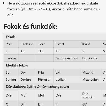
Ha a nótában szereplő akkordok illeszkednek a skála
fokaira (pl. Dm – G7 – C), akkor a nóta hangneme a C-
dúr.
Fokok és funkciók:
Fokok:
Prim
Szekund
Terc
Kvart
Kvint
S
I.
II.
III.
IV.
V.
V
Tonika
Szubdomináns
Domináns
Modális fokok:
Ion
Dor
Fríg
Líd
Mixolid
A
Ionian
Dorian
Phrygian
Lydian
Mixolydian
A
Dúr skálákra építhető hármashangzatok:
Dúr
Dúr
Mol
Mol
Dúr
M
szeptim
C
Dm
Em
F
G7
A