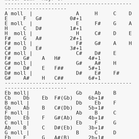
-----------------------------------------
--------------------

A moll  |              A     H     C    D     
E     F   G#         0#+1

E moll  |              E     F#    G    A     
H     C   D#         1#+1

H  moll |              H     C#    D    E     
F#    G   A#         2#+1

F# moll |              F#    G#    A    H     
C#    D   E#         3#+1

C# moll |              C#    D#    E    
F#    G#    A   H#         4#+1

G# moll |              G#    A#    H    
C#    D#    E   F##        5#+1

D# moll |              D#    E#    F#   
G#    A#    H   C##        6#+1

-----------------------------------------
--------------------

Eb moll|               Gb    Ab    B    
Cb    Db    Eb  F#(Gb)     6b+1#

B moll |               Db    Eb    F    
Gb    Ab    B   C#(Db)     5b+1#

F moll |               Ab    B     C    
Db    Eb    F   G#(Ab)     4b+1#

C moll |               Eb    F     G    
Ab    B     C   D#(Eb)     3b+1#

G moll |               B     C     D    
Eb    F     G   A#(B)      2b+1#
