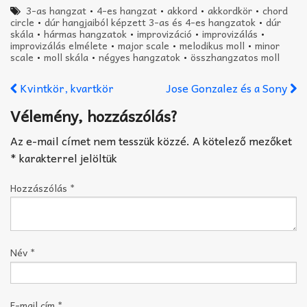
3-as hangzat
•
4-es hangzat
•
akkord
•
akkordkör
•
chord
circle
•
dúr hangjaiból képzett 3-as és 4-es hangzatok
•
dúr
skála
•
hármas hangzatok
•
improvizáció
•
improvizálás
•
improvizálás elmélete
•
major scale
•
melodikus moll
•
minor
scale
•
moll skála
•
négyes hangzatok
•
összhangzatos moll
Kvintkör, kvartkör
Jose Gonzalez és a Sony
Vélemény, hozzászólás?
Az e-mail címet nem tesszük közzé.
A kötelező mezőket
*
karakterrel jelöltük
Hozzászólás
*
Név
*
E-mail cím
*