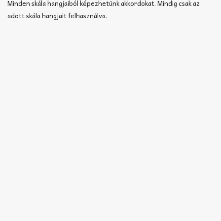
Akkord-kotta
Minden skála hangjaiból képezhetünk akkordokat. Mindig csak az
adott skála hangjait felhasználva.
TABok
Improvizáció