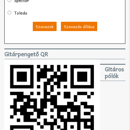
Spector
Toledo
Szavazok
Szavazás állása
Gitárpengető QR
Gitáros
pólók