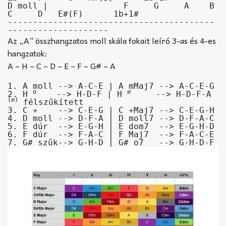
D moll |               F     G     A    B     
C     D   E#(F)      1b+1#

-----------------------------------------
Az „A” összhangzatos moll skála fokait leíró 3-as és 4-es
hangzatok:
A – H – C – D – E – F – G# – A
1. A moll --> A-C-E | A mMaj7 --> A-C-E-G

o
∅
2. H 
    --> H-D-F | H 
     --> H-D-F-A 
(∅)
 félszűkített

3. C +    --> C-E-G | C +Maj7 --> C-E-G-H

4. D moll --> D-F-A | D moll7 --> D-F-A-C

5. E dúr  --> E-G-H | E dom7  --> E-G-H-D

6. F dúr  --> F-A-C | F Maj7  --> F-A-C-E

7. G# szűk--> G-H-D | G# o7   --> G-H-D-F