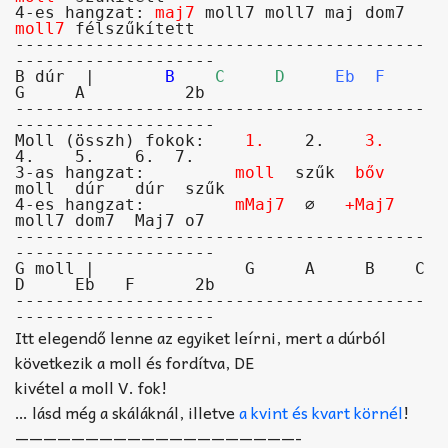
4-es hangzat: 
maj7
 moll7 moll7 maj dom7 
moll7
 félszűkített

-----------------------------------------
--------------------

B dúr  |       
B
C
D
Eb  F
G     A          2b

-----------------------------------------
Moll (összh) fokok:    
1.
    2.    
3.
4.    5.    6.  7.

3-as hangzat:         
moll
  szűk  
bőv
moll  dúr   dúr  szűk

4-es hangzat:         
mMaj7
  ∅   
+Maj7
moll7 dom7  Maj7 o7

-----------------------------------------
--------------------

G moll |               G     A     B    C     
D     Eb   F      2b

-----------------------------------------
Itt elegendő lenne az egyiket leírni, mert a dúrból
következik a moll és fordítva, DE
kivétel a moll V. fok!
… lásd még a skáláknál, illetve
a kvint és kvart körnél
!
————————————————————-