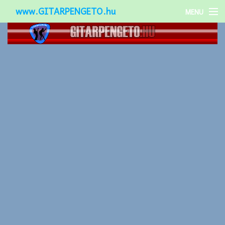
www.GITARPENGETO.hu
MENU
Népszerű-
Különleges-
Okos-gitárok
Gitár kiegészítők
Zenei stílusok
Gitár játék technikák
Gitáros lányok
Utcazenészek
Képek