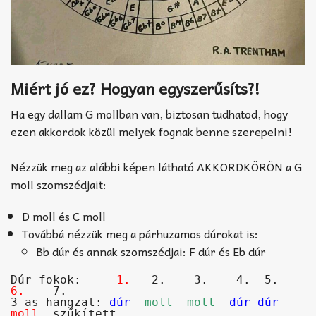
Miért jó ez? Hogyan egyszerűsíts?!
Ha egy dallam G mollban van, biztosan tudhatod, hogy
ezen akkordok közül melyek fognak benne szerepelni!
Nézzük meg az alábbi képen látható AKKORDKÖRÖN a G
moll szomszédjait:
D moll és C moll
Továbbá nézzük meg a párhuzamos dúrokat is:
Bb dúr és annak szomszédjai: F dúr és Eb dúr
Dúr fokok:     
1.
   2.    3.    4.  5.   
6.
    7.

3-as hangzat: 
dúr
moll
moll
dúr
dúr
moll
  szűkített
