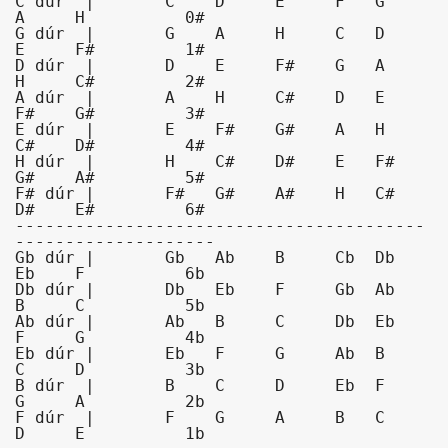
C dúr  |       C    D     E     F   G    
A     H          0#

G dúr  |       G    A     H     C   D    
E     F#         1#

D dúr  |       D    E     F#    G   A    
H     C#         2#

A dúr  |       A    H     C#    D   E    
F#    G#         3#

E dúr  |       E    F#    G#    A   H    
C#    D#         4#

H dúr  |       H    C#    D#    E   F#   
G#    A#         5#

F# dúr |       F#   G#    A#    H   C#   
D#    E#         6#

-----------------------------------------
--------------------

Gb dúr |       Gb   Ab    B     Cb  Db   
Eb    F          6b

Db dúr |       Db   Eb    F     Gb  Ab   
B     C          5b

Ab dúr |       Ab   B     C     Db  Eb   
F     G          4b

Eb dúr |       Eb   F     G     Ab  B    
C     D          3b

B dúr  |       B    C     D     Eb  F    
G     A          2b

F dúr  |       F    G     A     B   C    
D     E          1b
