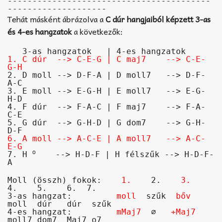
-----------------------------------------
Tehát másként ábrázolva a
C dúr hangjaiból képzett 3-as
és 4-es hangzatok
a következők:
1. C dúr  --> C-E-G | C maj7    --> C-E-
G-H
2. D moll --> D-F-A | D moll7   --> D-F-
A-C

3. E moll --> E-G-H | E moll7   --> E-G-
H-D 

4. F dúr  --> F-A-C | F maj7    --> F-A-
C-E

5. G dúr  --> G-H-D | G dom7    --> G-H-
6. A moll --> A-C-E | A moll7   --> A-C-
E-G
o
7. H 
    --> H-D-F | H félszűk --> H-D-F-
Moll (összh) fokok:    
1.
    2.    
3.
4.    5.    6.  7.   

3-as hangzat:         
moll
  szűk  
bőv
moll  dúr   dúr  szűk  

4-es hangzat:         
mMaj7
  ∅   
+Maj7
moll7 dom7  Maj7 o7    
