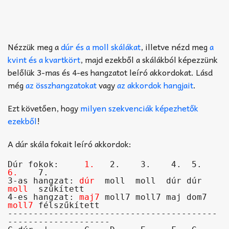
Nézzük meg a
dúr és a moll skálákat
, illetve nézd meg
a
kvint és a kvartkört
, majd ezekből a skálákból képezzünk
belőlük 3-mas és 4-es hangzatot leíró akkordokat. Lásd
még
az összhangzatokat
vagy
az akkordok hangjait
.
Ezt követően, hogy
milyen szekvenciák képezhetők
ezekből
!
A dúr skála fokait leíró akkordok:
Dúr fokok:     
1.
   2.    3.    4.  5.   
6.
    7.

3-as hangzat: 
dúr
  moll  moll  dúr dúr  
moll
  szűkített

4-es hangzat: 
maj7
 moll7 moll7 maj dom7 
moll7
 félszűkített

-----------------------------------------
--------------------
