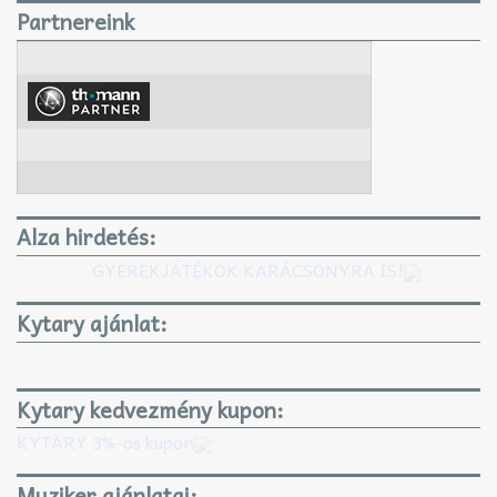
Partnereink
Alza hirdetés:
GYEREKJÁTÉKOK KARÁCSONYRA IS!
Kytary ajánlat:
Kytary kedvezmény kupon:
KYTARY 3%-os kupon
Muziker ajánlatai: