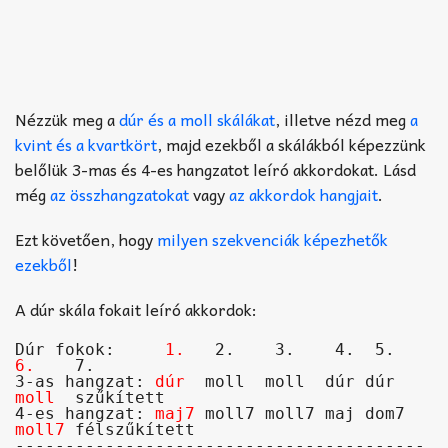
Nézzük meg a
dúr és a moll skálákat
, illetve nézd meg
a
kvint és a kvartkört
, majd ezekből a skálákból képezzünk
belőlük 3-mas és 4-es hangzatot leíró akkordokat. Lásd
még
az összhangzatokat
vagy
az akkordok hangjait
.
Ezt követően, hogy
milyen szekvenciák képezhetők
ezekből
!
A dúr skála fokait leíró akkordok:
Dúr fokok:     
1.
   2.    3.    4.  5.   
6.
    7.

3-as hangzat: 
dúr
  moll  moll  dúr dúr  
moll
  szűkített

4-es hangzat: 
maj7
 moll7 moll7 maj dom7 
moll7
 félszűkített

-----------------------------------------