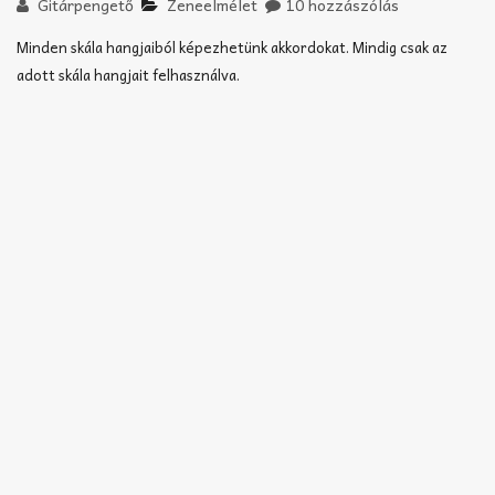
Akkord-kotta
Gitárpengető
Zeneelmélet
10 hozzászólás
Minden skála hangjaiból képezhetünk akkordokat. Mindig csak az
TABok
adott skála hangjait felhasználva.
Improvizáció