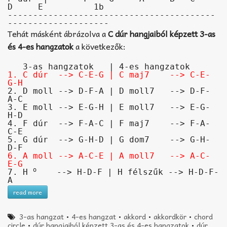
D     E          1b

-----------------------------------------
Tehát másként ábrázolva a
C dúr hangjaiból képzett 3-as
és 4-es hangzatok
a következők:
1. C dúr  --> C-E-G | C maj7    --> C-E-
G-H
2. D moll --> D-F-A | D moll7   --> D-F-
A-C

3. E moll --> E-G-H | E moll7   --> E-G-
H-D 

4. F dúr  --> F-A-C | F maj7    --> F-A-
C-E

5. G dúr  --> G-H-D | G dom7    --> G-H-
6. A moll --> A-C-E | A moll7   --> A-C-
E-G
o
7. H 
    --> H-D-F | H félszűk --> H-D-F-
read more
3-as hangzat
•
4-es hangzat
•
akkord
•
akkordkör
•
chord
circle
•
dúr hangjaiból képzett 3-as és 4-es hangzatok
•
dúr