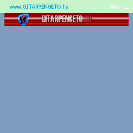
www.GITARPENGETO.hu
MENU
Népszerű-
Különleges-
Okos-gitárok
Gitár kiegészítők
Zenei stílusok
Gitár játék technikák
Gitáros lányok
Utcazenészek
Képek