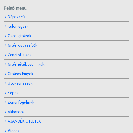
Felső menü
Népszerű-
Különleges-
Okos-gitárok
Gitár kiegészítők
Zenei stílusok
Gitár játék technikák
Gitáros lányok
Utcazenészek
Képek
Zenei fogalmak
Akkordok
AJÁNDÉK ÖTLETEK
Vicces