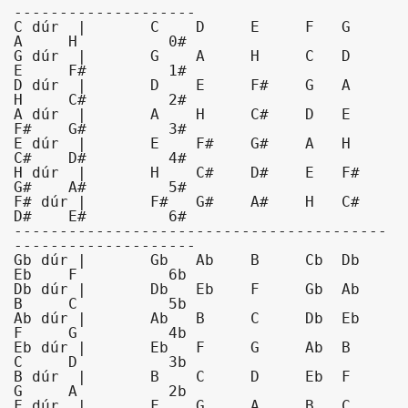
--------------------

C dúr  |       C    D     E     F   G    
A     H          0#

G dúr  |       G    A     H     C   D    
E     F#         1#

D dúr  |       D    E     F#    G   A    
H     C#         2#

A dúr  |       A    H     C#    D   E    
F#    G#         3#

E dúr  |       E    F#    G#    A   H    
C#    D#         4#

H dúr  |       H    C#    D#    E   F#   
G#    A#         5#

F# dúr |       F#   G#    A#    H   C#   
D#    E#         6#

-----------------------------------------
--------------------

Gb dúr |       Gb   Ab    B     Cb  Db   
Eb    F          6b

Db dúr |       Db   Eb    F     Gb  Ab   
B     C          5b

Ab dúr |       Ab   B     C     Db  Eb   
F     G          4b

Eb dúr |       Eb   F     G     Ab  B    
C     D          3b

B dúr  |       B    C     D     Eb  F    
G     A          2b

F dúr  |       F    G     A     B   C    