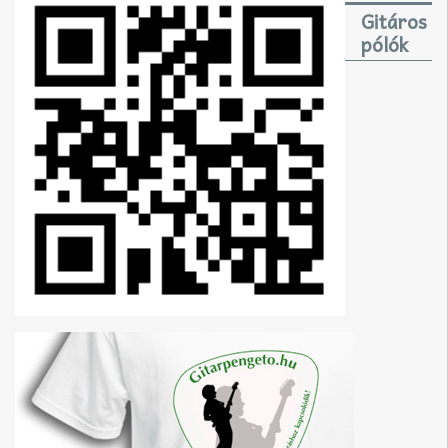
Gitáros
pólók