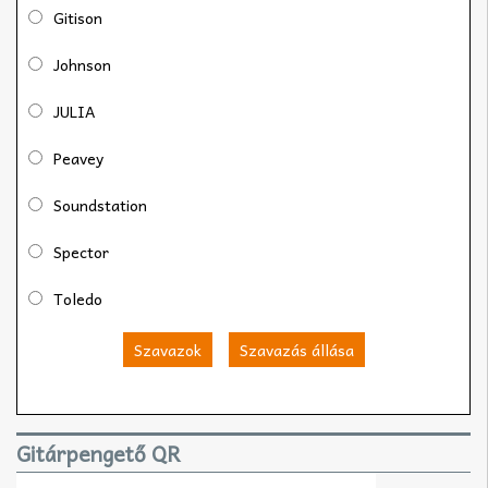
Gitison
Johnson
JULIA
Peavey
Soundstation
Spector
Toledo
Szavazok
Szavazás állása
Gitárpengető QR