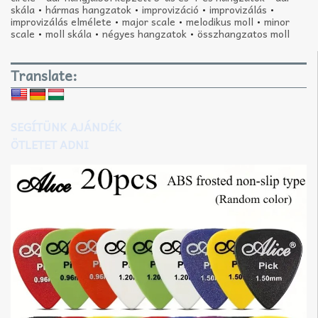
skála
•
hármas hangzatok
•
improvizáció
•
improvizálás
•
improvizálás elmélete
•
major scale
•
melodikus moll
•
minor
scale
•
moll skála
•
négyes hangzatok
•
összhangzatos moll
Translate:
SEGÍTÜNK AJÁNDÉK
ÖTLETET ADNI