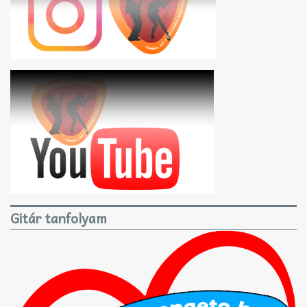
Gitár tanfolyam