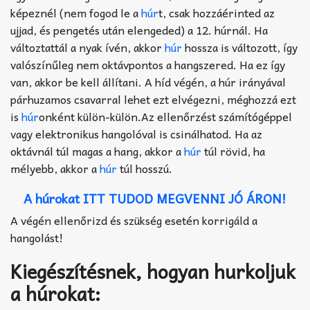
képeznél (nem fogod le a
húr
t, csak hozzáérinted az
ujjad, és pengetés után elengeded) a 12. húrnál. Ha
változtattál a nyak ívén, akkor
húr
hossza is változott, így
valószínűleg nem oktávpontos a hangszered. Ha ez így
van, akkor be kell állítani. A híd végén, a húr irányával
párhuzamos csavarral lehet ezt elvégezni, méghozzá ezt
is
húr
onként külön-külön.Az ellenőrzést számítógéppel
vagy elektronikus hangolóval is csinálhatod. Ha az
oktávnál túl magas a hang, akkor a
húr
túl rövid, ha
mélyebb, akkor a
húr
túl hosszú.
A húrokat ITT TUDOD MEGVENNI JÓ ÁRON!
A végén ellenőrizd és szükség esetén korrigáld a
hangolást!
Kiegészítésnek, hogyan hurkoljuk
a húrokat: