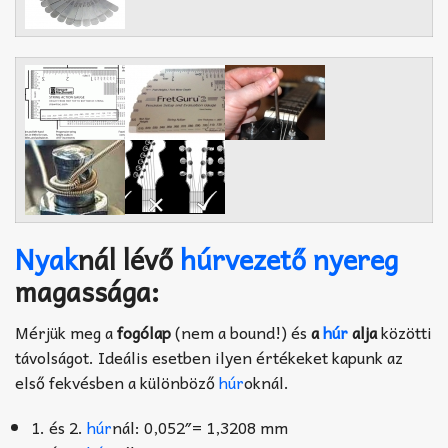
Nyak
nál lévő
húrvezető
nyereg
magassága:
Mérjük meg a
fogólap
(nem a bound!) és
a
húr
alja
közötti
távolságot. Ideális esetben ilyen értékeket kapunk az
első fekvésben a különböző
húr
oknál.
1. és 2.
húr
nál: 0,052″= 1,3208 mm