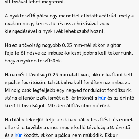
állításával lehet megtenni.
A nyakfeszítő pálca egy menettel ellátott acélrúd, mely a
nyakon megy keresztül és összehúzásával vagy
kiengedésével a nyak ívét lehet szabályozni.
Ha ez a távolság nagyobb 0,25 mm-nél akkor a gitár
feje felől nézve az imbusz-kulcsot jobbra kell tekernünk,
hogy a nyakon feszítsünk.
Ha a mért távolság 0,25 mm alatt van, akkor lazítani kell
a pálca feszítésén, tehát balra kell fordítani az imbuszt.
Mindig csak legfeljebb egy negyed fordulatot fordítsunk,
utána ellenőrizzük ismét a 8. érintőnél a
húr
és az érintő
közötti távolságot. Minden állítás után mérünk.
Ha hiába tekerjük teljesen ki a a pálca feszítést, és ennek
ellenére továbbra sincs meg a kellő távolság a 8. érintő
és a
húr
között, akkor a pálca nem működik. Ekkor