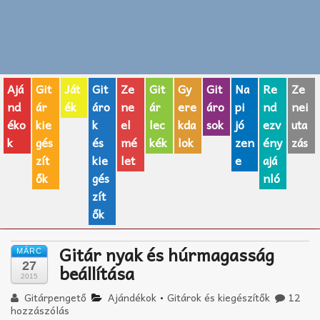
Zenei fogalmak
Akkordok
Ajá
Git
Ját
Git
Ze
Git
Gy
Git
Na
Re
Ze
AJÁNDÉK ÖTLETEK
nd
ár
ék
áro
ne
ár
ere
áro
pi
nd
nei
éko
kie
k
el
lec
kda
sok
jó
ezv
uta
Vicces
k
gés
és
mé
kék
lok
zen
ény
zás
GITÁR MÁRKÁK
zít
kie
let
e
ajá
ők
gés
nló
TOP100 nóta
zít
ők
Hangszerboltok
Gitár nyak és húrmagasság
MÁRC
Zeneiskolák
27
beállítása
2015
Zeneszerzés alapjai
Gitárpengető
Ajándékok
•
Gitárok és kiegészítők
12
hozzászólás