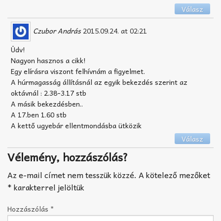
Válasz
Czubor András
2015.09.24. at 02:21
Üdv!
Nagyon hasznos a cikk!
Egy elírásra viszont felhívnám a figyelmet.
A húrmagasság állításnál az egyik bekezdés szerint az
oktávnál : 2.38-3.17 stb
A másik bekezdésben..
A 17.ben 1.60 stb
A kettő ugyebár ellentmondásba ütközik
Válasz
Vélemény, hozzászólás?
Az e-mail címet nem tesszük közzé.
A kötelező mezőket
*
karakterrel jelöltük
Hozzászólás
*