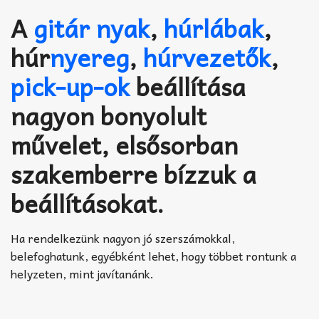
Akkord-kotta
A
gitár nyak
,
húrlábak
,
TABok
húr
nyereg
,
húrvezetők
,
Improvizáció
pick-up-ok
beállítása
nagyon bonyolult
művelet, elsősorban
szakemberre bízzuk a
beállításokat.
Ha rendelkezünk nagyon jó szerszámokkal,
belefoghatunk, egyébként lehet, hogy többet rontunk a
helyzeten, mint javítanánk.