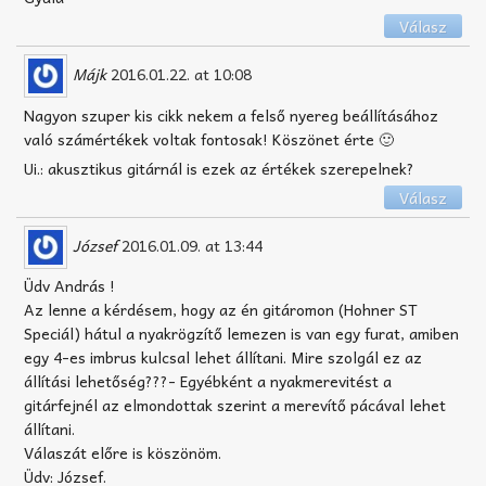
Válasz
Májk
2016.01.22. at 10:08
Nagyon szuper kis cikk nekem a felső nyereg beállításához
való számértékek voltak fontosak! Köszönet érte 🙂
Ui.: akusztikus gitárnál is ezek az értékek szerepelnek?
Válasz
József
2016.01.09. at 13:44
Üdv András !
Az lenne a kérdésem, hogy az én gitáromon (Hohner ST
Speciál) hátul a nyakrögzítő lemezen is van egy furat, amiben
egy 4-es imbrus kulcsal lehet állítani. Mire szolgál ez az
állítási lehetőség???- Egyébként a nyakmerevitést a
gitárfejnél az elmondottak szerint a merevítő pácával lehet
állítani.
Válaszát előre is köszönöm.
Üdv: József.