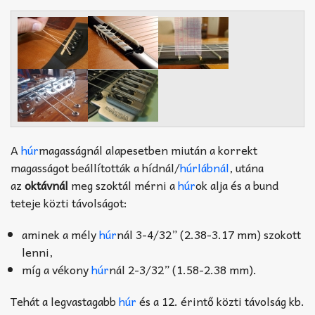
A
húr
magasságnál alapesetben miután a korrekt
magasságot beállították a hídnál/
húrlábnál
, utána
az
oktávnál
meg szoktál mérni a
húr
ok alja és a bund
teteje közti távolságot:
aminek a mély
húr
nál 3-4/32” (2.38-3.17 mm) szokott
lenni,
míg a vékony
húr
nál 2-3/32” (1.58-2.38 mm).
Tehát a legvastagabb
húr
és a 12. érintő közti távolság kb.