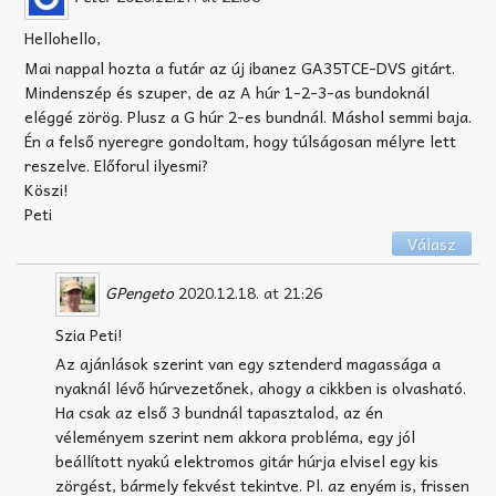
Hellohello,
Mai nappal hozta a futár az új ibanez GA35TCE-DVS gitárt.
Mindenszép és szuper, de az A húr 1-2-3-as bundoknál
eléggé zörög. Plusz a G húr 2-es bundnál. Máshol semmi baja.
Én a felső nyeregre gondoltam, hogy túlságosan mélyre lett
reszelve. Előforul ilyesmi?
Köszi!
Peti
Válasz
GPengeto
2020.12.18. at 21:26
Szia Peti!
Az ajánlások szerint van egy sztenderd magassága a
nyaknál lévő húrvezetőnek, ahogy a cikkben is olvasható.
Ha csak az első 3 bundnál tapasztalod, az én
véleményem szerint nem akkora probléma, egy jól
beállított nyakú elektromos gitár húrja elvisel egy kis
zörgést, bármely fekvést tekintve. Pl. az enyém is, frissen