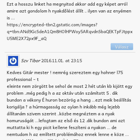
Ezt a hosszu linket ha megnyitod akkor add egy képet arról
amire azt gondolom h nyakdőlést állít .. ilyen van az enyémen
is …
https://encrypted-tbn2.gstatic.com/images?
q=tbn:ANd9GcSdeA1Qm8HOlHPWoy5ARqvdnSbaQEKTpFJtppx
U5ME2X72px9F_aQ
Válasz
Szv Tibor
2016.11.01. at 23:15
Kedves Gitár mester ! nemrég szereztem egy hohner l75
professional – t
eleinte nem zörgött be sehol de most 2 hét után kb kijött egy
problem ..még pedig h a az oktáv után számított 5 . dik
bundon a vékony É huron bezörög a hang …ezt meik beállítás
korigálja ? a húrmagasság az oylan h inkább még lejebb
állítanám szivem szerint ..közbe megnéztem a a nyak
homuruságát …lefogtam az első és 12 .dik bundon ami azt
muttatta ki h egy picit kellene feszíteni a nyakon … de
nemtudom h az említett problémához ennek lenne e köze …