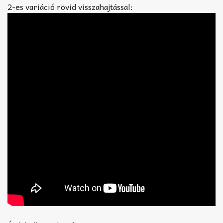
2-es variáció rövid visszahajtással: