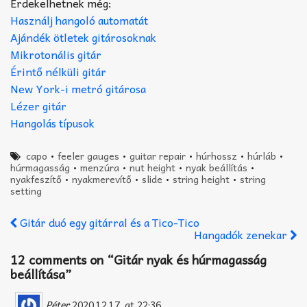
Érdekelhetnek még:
Használj hangoló automatát
Ajándék ötletek gitárosoknak
Mikrotonális gitár
Érintő nélküli gitár
New York-i metró gitárosa
Lézer gitár
Hangolás típusok
capo
•
feeler gauges
•
guitar repair
•
húrhossz
•
húrláb
•
húrmagasság
•
menzúra
•
nut height
•
nyak beállítás
•
nyakfeszítő
•
nyakmerevítő
•
slide
•
string height
•
string
setting
Gitár duó egy gitárral és a Tico-Tico
Hangadók zenekar
12 comments on “
Gitár nyak és húrmagasság
beállítása
”
Péter
2020.12.17. at 22:36