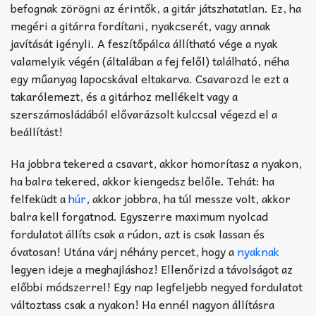
befognak zörögni az érintők, a gitár játszhatatlan. Ez, ha
megéri a gitárra fordítani, nyakcserét, vagy annak
javítását igényli. A feszítőpálca állítható vége a nyak
valamelyik végén (általában a fej felől) található, néha
egy műanyag lapocskával eltakarva. Csavarozd le ezt a
takarólemezt, és a gitárhoz mellékelt vagy a
szerszámosládából elővarázsolt kulccsal végezd el a
beállítást!
Ha jobbra tekered a csavart, akkor homorítasz a nyakon,
ha balra tekered, akkor kiengedsz belőle. Tehát: ha
felfeküdt a
húr
, akkor jobbra, ha túl messze volt, akkor
balra kell forgatnod. Egyszerre maximum nyolcad
fordulatot állíts csak a rúdon, azt is csak lassan és
óvatosan! Utána várj néhány percet, hogy a
nyaknak
legyen ideje a meghajláshoz! Ellenőrizd a távolságot az
előbbi módszerrel! Egy nap legfeljebb negyed fordulatot
változtass csak a nyakon! Ha ennél nagyon állításra