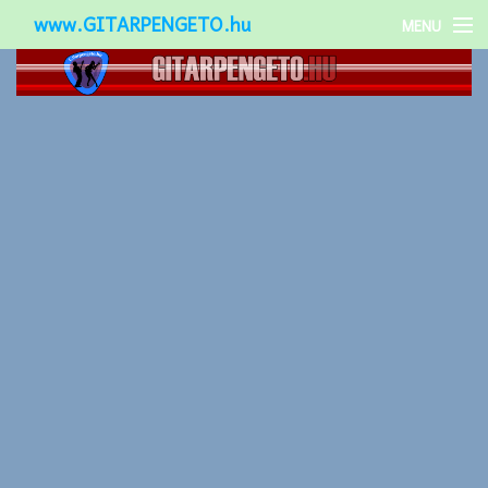
www.GITARPENGETO.hu
MENU
Népszerű-
Különleges-
Okos-gitárok
Gitár kiegészítők
Zenei stílusok
Gitár játék technikák
Gitáros lányok
Utcazenészek
Képek