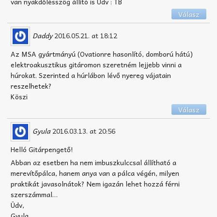
van nyakdőlésszög állító is Üdv : TB
Válasz
Daddy
2016.05.21. at 18:12
Az MSA gyártmányú (Ovationre hasonlító, domború hátú)
elektroakusztikus gitáromon szeretném lejjebb vinni a
húrokat. Szerinted a húrlábon lévő nyereg vájatain
reszelhetek?
Köszi
Válasz
Gyula
2016.03.13. at 20:56
Helló Gitárpengető!
Abban az esetben ha nem imbuszkulccsal állítható a
merevítőpálca, hanem anya van a pálca végén, milyen
praktikát javasolnátok? Nem igazán lehet hozzá férni
szerszámmal…
Üdv,
Gyula