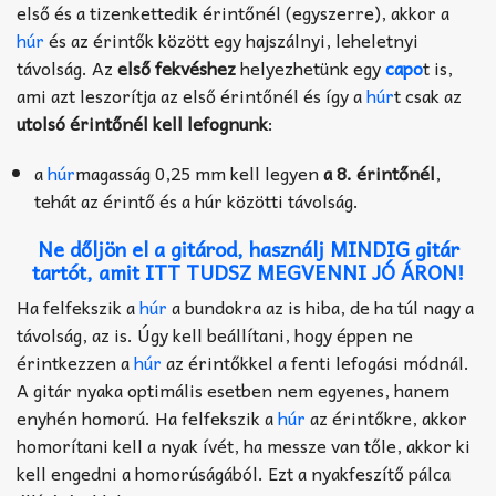
első és a tizenkettedik érintőnél (egyszerre), akkor a
húr
és az érintők között egy hajszálnyi, leheletnyi
távolság. Az
első fekvéshez
helyezhetünk egy
capo
t is,
ami azt leszorítja az első érintőnél és így a
húr
t csak az
utolsó érintőnél
kell lefognunk
:
a
húr
magasság 0,25 mm kell legyen
a 8. érintőnél
,
tehát az érintő és a húr közötti távolság.
Ne dőljön el a gitárod, használj MINDIG gitár
tartót, amit ITT TUDSZ MEGVENNI JÓ ÁRON!
Ha felfekszik a
húr
a bundokra az is hiba, de ha túl nagy a
távolság, az is. Úgy kell beállítani, hogy éppen ne
érintkezzen a
húr
az érintőkkel a fenti lefogási módnál.
A gitár nyaka optimális esetben nem egyenes, hanem
enyhén homorú. Ha felfekszik a
húr
az érintőkre, akkor
homorítani kell a nyak ívét, ha messze van tőle, akkor ki
kell engedni a homorúságából. Ezt a nyakfeszítő pálca