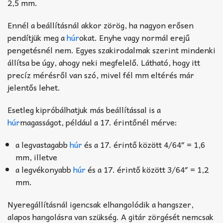
2,5 mm.
Ennél a beállításnál akkor zörög, ha nagyon erősen
pendítjük meg a
húr
okat. Enyhe vagy normál erejű
pengetésnél nem. Egyes szakirodalmak szerint mindenki
állítsa be úgy, ahogy neki megfelelő. Látható, hogy itt
precíz mérésről van szó, mivel fél mm eltérés már
jelentős lehet.
Esetleg kipróbálhatjuk más beállítással is a
húr
magasságot, például a 17. érintőnél mérve:
a legvastagabb
húr
és a 17. érintő között 4/64″ = 1,6
mm, illetve
a legvékonyabb
húr
és a 17. érintő között 3/64″ = 1,2
mm.
Nyeregállításnál igencsak elhangolódik a hangszer,
alapos hangolásra van szükség. A gitár zörgését nemcsak