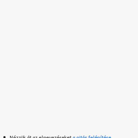
Nézzük át az elnevezéseket
a gitár felépítése