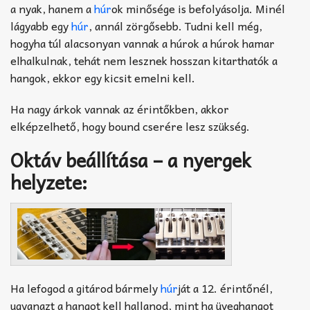
a nyak, hanem a
húr
ok minősége is befolyásolja. Minél
lágyabb egy
húr
, annál zörgősebb. Tudni kell még,
hogyha túl alacsonyan vannak a húrok a húrok hamar
elhalkulnak, tehát nem lesznek hosszan kitarthatók a
hangok, ekkor egy kicsit emelni kell.
Ha nagy árkok vannak az érintőkben, akkor
elképzelhető, hogy bound cserére lesz szükség.
Oktáv beállítása – a nyergek
helyzete:
Ha lefogod a gitárod bármely
húr
ját a 12. érintőnél,
ugyanazt a hangot kell hallanod, mint ha üveghangot