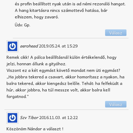
és profin beállított nyak után is ad némi rezonáló hangot.
A hang kitartásra nincs számottevő hatása, bár
elhiszem, hogy zavaró.
Üdv: Gp.
Válasz
aerohead
2019.05.24. at 15:29
Remek cikk! A pálca beállításnál külön értékelendő, hogy
jelzi, honnan állunk a gityóhoz.
Viszont ez a két egymást követő mondat nem üti egymást?
„Ha jobbra tekered a csavart, akkor homorítasz a nyakon, ha
balra tekered, akkor kiengedsz belőle. Tehát: ha felfeküdt a
húr, akkor jobbra, ha túl messze volt, akkor balra kell
forgatnod.”
Válasz
Szv Tibor
2016.11.03. at 12:22
Köszönöm Nándor a választ !