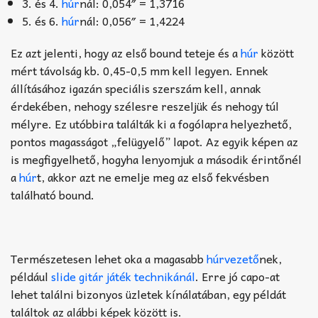
3. és 4.
húr
nál: 0,054″ = 1,3716
5. és 6.
húr
nál: 0,056″ = 1,4224
Ez azt jelenti, hogy az első bound teteje és a
húr
között
mért távolság kb. 0,45-0,5 mm kell legyen. Ennek
állításához igazán speciális szerszám kell, annak
érdekében, nehogy szélesre reszeljük és nehogy túl
mélyre. Ez utóbbira találták ki a fogólapra helyezhető,
pontos magasságot „felügyelő” lapot. Az egyik képen az
is megfigyelhető, hogyha lenyomjuk a második érintőnél
a
húr
t, akkor azt ne emelje meg az első fekvésben
található bound.
Természetesen lehet oka a magasabb
húrvezető
nek,
például
slide gitár játék technikánál
. Erre jó capo-at
lehet találni bizonyos üzletek kínálatában, egy példát
találtok az alábbi képek között is.