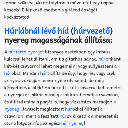
lenne szükség, akkor folytasd a műveletet egy nappal
később! Ellenkező esetben a gitárod épségét
kockáztatod!
Húrlábnál lévő híd
(
húrvezető
)
nyereg magasságának állítása:
A
húrtartó nyerget
bizonyos esetekben egy imbusz-
kulccsal lehet állítani, amit a gitárhoz adnak.
húr
onként
két-két csavarral lehet megemelni vagy süllyeszteni a
húr
okat. Minden
húr
t állíts be úgy, hogy ne, vagy csak
annyira zörögjön, amennyire elviseled, de még
kényelmes a játék! Ha neked is két csavarral kell emelni
a nyergeket, akkor mindig csak kicsit emelj a csavaron,
és állítsd utána a párját is, hogy vízszintes maradjon a
nyereg
! Javasolt meglazított
húr
okkal állítani a
csavaron, mert a feszített
húr
ok kikezdik a menetet és
utána lötyögni fog az egész
húrnyereg
!