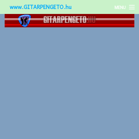
www.GITARPENGETO.hu
MENU
Népszerű-
Különleges-
Okos-gitárok
Gitár kiegészítők
Zenei stílusok
Gitár játék technikák
Gitáros lányok
Utcazenészek
Képek