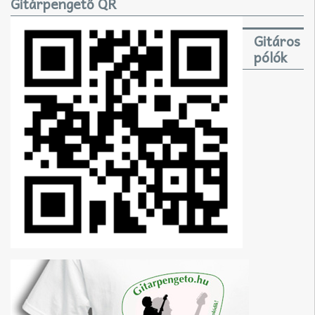
Gitárpengető QR
Gitáros
pólók