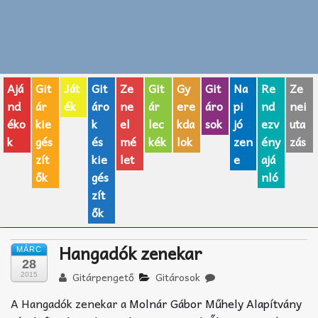
Zenei fogalmak
Akkordok
Ajá
Git
Ját
Git
Ze
Git
Gy
Git
Na
Re
Ze
AJÁNDÉK ÖTLETEK
nd
ár
ék
áro
ne
ár
ere
áro
pi
nd
nei
éko
kie
k
el
lec
kda
sok
jó
ezv
uta
Vicces
k
gés
és
mé
kék
lok
zen
ény
zás
GITÁR MÁRKÁK
zít
kie
let
e
ajá
ők
gés
nló
TOP100 nóta
zít
ők
Hangszerboltok
Hangadók zenekar
MÁRC
Zeneiskolák
28
Gitárpengető
Gitárosok
2015
Zeneszerzés alapjai
A Hangadók zenekar a
Molnár Gábor Műhely Alapítvány