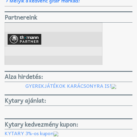
Melyik a kedvenc gitár márkád?
Partnereink
Alza hirdetés:
GYEREKJÁTÉKOK KARÁCSONYRA IS!
Kytary ajánlat:
Kytary kedvezmény kupon:
KYTARY 3%-os kupon