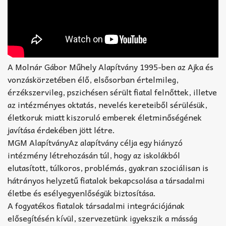
A Molnár Gábor Műhely Alapítvány 1995-ben az Ajka és
vonzáskörzetében élő, elsősorban értelmileg,
érzékszervileg, pszichésen sérült fiatal felnőttek, illetve
az intézményes oktatás, nevelés kereteiből sérülésük,
életkoruk miatt kiszoruló emberek életminőségének
javítása érdekében jött létre.
MGM AlapítványAz alapítvány célja egy hiányzó
intézmény létrehozásán túl, hogy az iskolákból
elutasított, túlkoros, problémás, gyakran szociálisan is
hátrányos helyzetű fiatalok bekapcsolása a társadalmi
életbe és esélyegyenlőségük biztosítása.
A fogyatékos fiatalok társadalmi integrációjának
elősegítésén kívül, szervezetünk igyekszik a másság