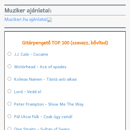
Muziker ajánlatai:
Muziker.hu ajánlatai
Gitárpengető TOP 100 (szavazz, bővítsd)
J.J. Cale - Cocaine
Motörhead - Ace of spades
Kolmas Nainen - Tästä asti aikaa
Lord - Vedd el
Peter Frampton - Show Me The Way
Pál Utcai Fiúk - Csak úgy csinál
Dire Straits - Sultan of Swing