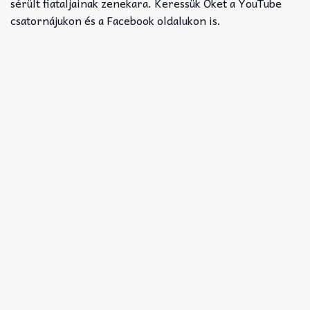
Akkord-kotta
sérült fiataljainak zenekara. Keressük Őket a YouTube
csatornájukon és a Facebook oldalukon is.
TABok
Improvizáció