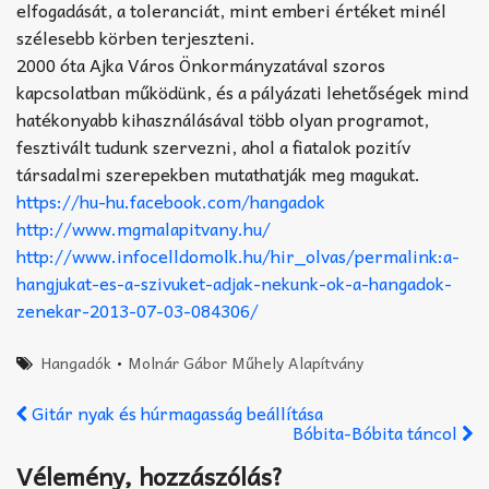
elfogadását, a toleranciát, mint emberi értéket minél
szélesebb körben terjeszteni.
2000 óta Ajka Város Önkormányzatával szoros
kapcsolatban működünk, és a pályázati lehetőségek mind
hatékonyabb kihasználásával több olyan programot,
fesztivált tudunk szervezni, ahol a fiatalok pozitív
társadalmi szerepekben mutathatják meg magukat.
https://hu-hu.facebook.com/hangadok
http://www.mgmalapitvany.hu/
http://www.infocelldomolk.hu/hir_olvas/permalink:a-
hangjukat-es-a-szivuket-adjak-nekunk-ok-a-hangadok-
zenekar-2013-07-03-084306/
Hangadók
•
Molnár Gábor Műhely Alapítvány
Gitár nyak és húrmagasság beállítása
Bóbita-Bóbita táncol
Vélemény, hozzászólás?