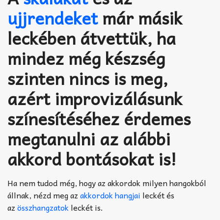
Akkord-kotta
ujjrendeket
már másik
TABok
leckében átvettük, ha
Improvizáció
mindez még készség
szinten nincs is meg,
azért improvizálásunk
színesítéséhez érdemes
megtanulni az alábbi
akkord bontásokat is!
Ha nem tudod még, hogy az akkordok milyen hangokból
állnak, nézd meg az
akkordok hangjai
leckét és
az
összhangzatok
leckét is.