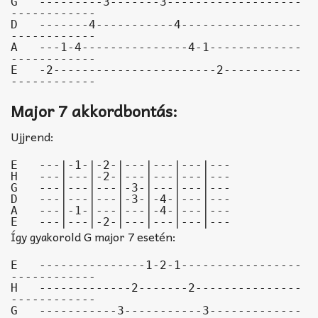
G   ---------3-------3-------------------
------------

D   -------4-----------4-----------------
------------

A   ---1-4---------------4-1-------------
------------

E   -2-----------------------2-----------
------------
Major 7 akkordbontás:
Ujjrend:
E   ---|-1-|-2-|---|---|---|---

H   ---|---|-2-|---|---|---|---

G   ---|---|---|-3-|---|---|---

D   ---|---|---|-3-|-4-|---|---

A   ---|-1-|---|---|-4-|---|---

E   ---|---|-2-|---|---|---|---
Így gyakorold G major 7 esetén:
E   ---------------1-2-1-----------------
------------

H   -------------2-------2---------------
------------

G   -----------3-----------3-------------