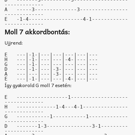
-------------

A   -----3--------------3----------------
-------------

E   -1-4------------------4-1------------
-------------
Moll 7 akkordbontás:
Ujjrend:
E   ---|-1-|---|---|---|---|---

H   ---|-1-|---|---|-4-|---|---

G   ---|-1-|---|---|---|---|---

D   ---|-1-|---|-3-|---|---|---

A   ---|---|---|-3-|---|---|---

E   ---|-1-|---|---|-4-|---|---
Így gyakorold G moll 7 esetén:
E   -----------------1-------------------
-------------

H   -------------1-4---4-1---------------
-------------

G   -----------1-----------1-------------
-------------

D   -------1-3---------------3-1---------
-------------
