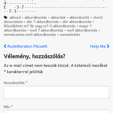
4------------

E   -3-7---------------------------------
--7-3--------
akkord
•
akkordbontás
•
akkordok
•
akkordszóló
•
chord
dissociation
•
dúr 7 akkordbontás
•
dúr akkordbontás
•
félszűkített m7 5b vagy m7-5 akkordbontás
•
major 7
akkordbontás
•
moll 7 akkordbontás
•
moll akkordbontás
•
természetes moll akkordbontás
•
zeneelmélet
RockMaraton Pécsett
Help Me
Vélemény, hozzászólás?
Az e-mail címet nem tesszük közzé.
A kötelező mezőket
*
karakterrel jelöltük
Hozzászólás
*
Név
*