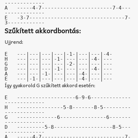
-------------

A   -----4-7-----------------------7-4---
-------------

E   -3-7-------------------------------7-
3------------
Szűkített akkordbontás:
Ujjrend:
E   ---|---|---|---|-1-|---|---|-4-

H   ---|---|---|-1-|---|---|-4-|---

G   ---|---|---|---|-2-|---|---|---

D   ---|---|---|-1-|---|---|-4-|---

A   ---|---|-1-|---|---|-4-|---|---

E   ---|-1-|---|---|---|-4-|---|---
Így gyakorold G szűkített akkord esetén:
E   -------------------6-9-6-------------
-------------

H   ---------------5-8-------8-5---------
-------------

G   -------------6---------------6-------
-------------

D   ---------5-8-------------------8-5---
-------------

A   -----4-7---------------------------7-