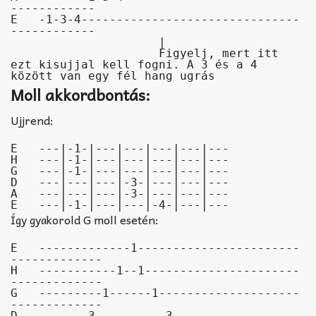
------------

E   -1-3-4-------------------------------
------------

                     |

                     Figyelj, mert itt 
ezt kisujjal kell fogni. A 3 és a 4 
között van egy fél hang ugrás
Moll akkordbontás:
Ujjrend:
E   ---|-1-|---|---|---|---|---

H   ---|-1-|---|---|---|---|---

G   ---|-1-|---|---|---|---|---

D   ---|---|---|-3-|---|---|---

A   ---|---|---|-3-|---|---|---

E   ---|-1-|---|---|-4-|---|---
Így gyakorold G moll esetén:
E   -------------1-----------------------
-------------

H   -----------1--1----------------------
-------------

G   ---------1------1--------------------
-------------

D   -------3----------3------------------