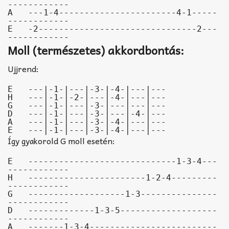
------------

A   ---1-4-----------------------4-1-----
------------

E   -2-------------------------------2---
------------
Moll (természetes) akkordbontás:
Ujjrend:
E   ---|-1-|---|-3-|-4-|---|---

H   ---|-1-|-2-|---|-4-|---|---

G   ---|-1-|---|-3-|---|---|---

D   ---|-1-|---|-3-|---|-4-|---

A   ---|-1-|---|-3-|-4-|---|---

E   ---|-1-|---|-3-|-4-|---|---
Így gyakorold G moll esetén:
E   -----------------------------1-3-4---
------------

H   -----------------------1-2-4---------
------------

G   -------------------1-3---------------
------------

D   -------------1-3-5-------------------
------------

A   -------1-3-4-------------------------