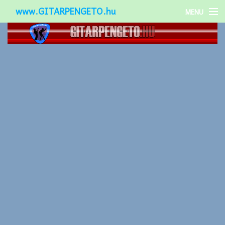
www.GITARPENGETO.hu
MENU
Népszerű-
Különleges-
Okos-gitárok
Gitár kiegészítők
Zenei stílusok
Gitár játék technikák
Gitáros lányok
Utcazenészek
Képek