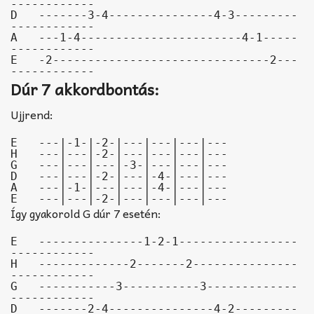
------------

D   -------3-4---------------4-3---------
------------

A   ---1-4-----------------------4-1-----
------------

E   -2-------------------------------2---
------------
Dúr 7 akkordbontás:
Ujjrend:
E   ---|-1-|-2-|---|---|---|---

H   ---|---|-2-|---|---|---|---

G   ---|---|---|-3-|---|---|---

D   ---|---|-2-|---|-4-|---|---

A   ---|-1-|---|---|-4-|---|---

E   ---|---|-2-|---|---|---|---
Így gyakorold G dúr 7 esetén:
E   ---------------1-2-1-----------------
------------

H   -------------2-------2---------------
------------

G   -----------3-----------3-------------
------------

D   -------2-4---------------4-2---------