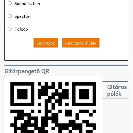
Soundstation
Spector
Toledo
Szavazok
Szavazás állása
Gitárpengető QR
Gitáros
pólók