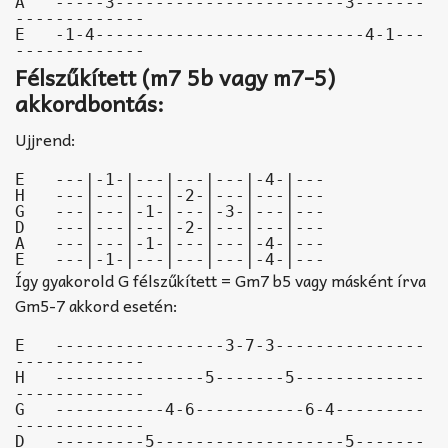
A   -----3-----------------------3-------
-------------

E   -1-4---------------------------4-1---
-------------
Félszűkített (m7 5b vagy m7-5)
akkordbontás:
Ujjrend:
E   ---|-1-|---|---|---|-4-|---

H   ---|---|---|-2-|---|---|---

G   ---|---|-1-|---|-3-|---|---

D   ---|---|---|-2-|---|---|---

A   ---|---|-1-|---|---|-4-|---

E   ---|-1-|---|---|---|-4-|---
Így gyakorold G félszűkített = Gm7 b5 vagy másként írva
Gm5-7 akkord esetén:
E   -----------------3-7-3---------------
-------------

H   ---------------5-------5-------------
-------------

G   -----------4-6-----------6-4---------
-------------

D   ---------5-------------------5-------