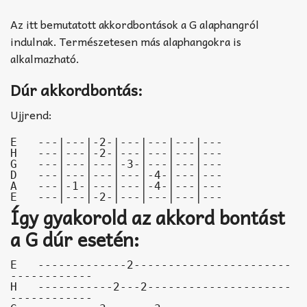
Az itt bemutatott akkordbontások a G alaphangról
indulnak. Természetesen más alaphangokra is
alkalmazható.
Dúr akkordbontás:
Ujjrend:
E   ---|---|-2-|---|---|---|---

H   ---|---|-2-|---|---|---|---

G   ---|---|---|-3-|---|---|---

D   ---|---|---|---|-4-|---|---

A   ---|-1-|---|---|-4-|---|---

E   ---|---|-2-|---|---|---|---
Így gyakorold az akkord bontást
a G dúr esetén:
E   -------------2-----------------------
------------

H   -----------2---2---------------------
------------
