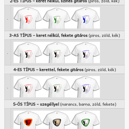
2-ES TÍPUS – keret nélkül, színes gitáros
(piros, zöld, kék)
.
3-AS TÍPUS – keret nélkül, fekete gitáros
(piros, zöld, kék)
.
4-ES TÍPUS – kerettel, fekete gitáros
(piros, zöld, kék)
.
5-ÖS TÍPUS – szegéllyel
(narancs, barna, zöld, fekete)