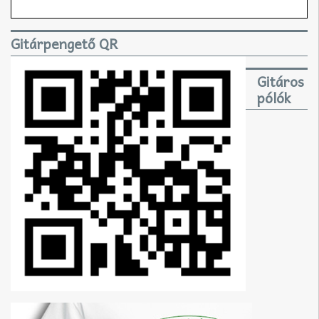
Gitárpengető QR
Gitáros
pólók