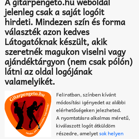
A gitarpengeto.hu weboldal
Akkord-kotta
jelenleg csak a saját logóit
TABok
hirdeti. Mindezen szín és forma
választék azon kedves
Improvizáció
Látogatóknak készült, akik
szeretnék magukon viselni vagy
ajándéktárgyon (nem csak pólón)
látni az oldal logójának
valamelyikét.
Feliratban, színben kívánt
módosítási igényedet az alábbi
elérhetőségeken jelezheted.
A nyomtatásra alkalmas méretű,
kiválaszott logót átküldöm
részedre, amelyet
sok helyen