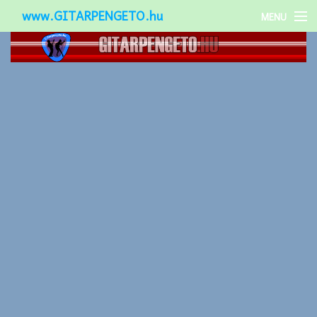
www.GITARPENGETO.hu
MENU
Népszerű-
Különleges-
Okos-gitárok
Gitár kiegészítők
Zenei stílusok
Gitár játék technikák
Gitáros lányok
Utcazenészek
Képek