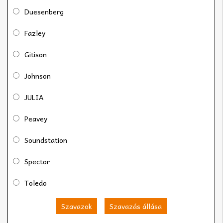
Duesenberg
Fazley
Gitison
Johnson
JULIA
Peavey
Soundstation
Spector
Toledo
Szavazok
Szavazás állása