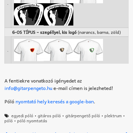
.
6-OS TÍPUS – szegéllyel, kis logó
(narancs, barna, zöld)
.
A fentiekre vonatkozó igényedet az
info@gitarpengeto.hu
e-mail címen is jelezheted!
Póló
nyomtató hely keresés a google-ban
.
egyedi póló
•
gitáros póló
•
gitárpengető póló
•
plektrum
•
póló
•
póló nyomtatás