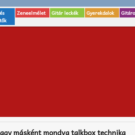
 és
Zeneelmélet
Gitár leckék
Gyerekdalok
Gitár
tők
vagy másként mondva talkbox technika