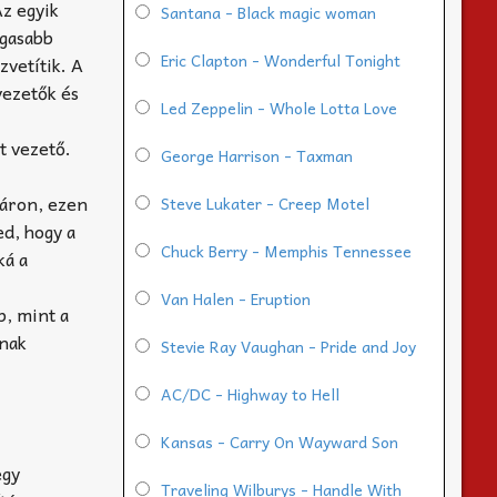
Az egyik
Santana - Black magic woman
agasabb
Eric Clapton - Wonderful Tonight
vetítik. A
vezetők és
Led Zeppelin - Whole Lotta Love
t vezető.
George Harrison - Taxman
táron, ezen
Steve Lukater - Creep Motel
ed, hogy a
Chuck Berry - Memphis Tennessee
ká a
Van Halen - Eruption
b, mint a
anak
Stevie Ray Vaughan - Pride and Joy
AC/DC - Highway to Hell
Kansas - Carry On Wayward Son
egy
Traveling Wilburys - Handle With