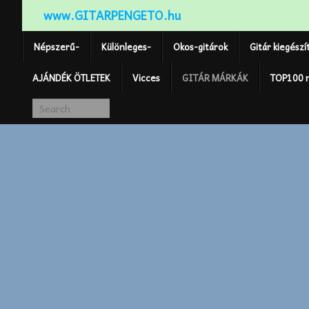
www.GITARPENGETO.hu
Népszerű-
Különleges-
Okos-gitárok
Gitár kiegészí
AJÁNDÉK ÖTLETEK
Vicces
GITÁR MÁRKÁK
TOP100 