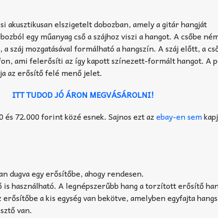
si akusztikusan elszigetelt dobozban, amely a gitár hangját
obozból egy műanyag cső a szájhoz viszi a hangot. A csőbe né
, a száj mozgatásával formálható a hangszín. A száj előtt, a cs
fon, ami felerősíti az így kapott színezett-formált hangot. A 
ja az erősítő felé menő jelet.
ITT TUDOD JÓ ÁRON MEGVÁSÁROLNI!
 és 72.000 forint közé esnek. Sajnos ezt az
ebay-en sem
kap
van dugva egy erősítőbe, ahogy rendesen.
 is használható. A legnépszerűbb hang a torzított erősítő ha
z erősítőbe a kis egység van bekötve, amelyben egyfajta hang
esztő van.