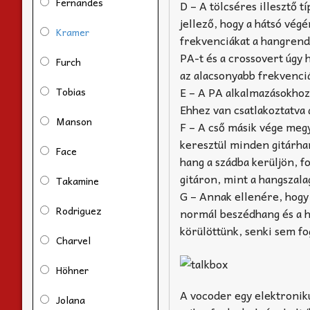
Fernandes
D – A tölcséres illesztő 
jellező, hogy a hátsó vég
Kramer
frekvenciákat a hangrend
PA-t és a crossovert úgy 
Furch
az alacsonyabb frekvenciá
E – A PA alkalmazásokhoz 
Tobias
Ehhez van csatlakoztatva
Manson
F – A cső másik vége megy
keresztül minden gitárhan
Face
hang a szádba kerüljön, f
gitáron, mint a hangszal
Takamine
G – Annak ellenére, hogy
Rodriguez
normál beszédhang és a ha
körülöttünk, senki sem fo
Charvel
Höhner
A vocoder egy elektroniku
Jolana