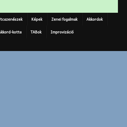
tcazenészek
Képek
Zenei fogalmak
Akkordok
Akkord-kotta
TABok
Improvizáció