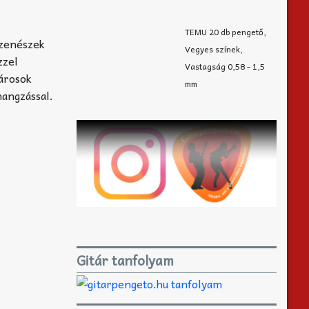
TEMU 20 db pengető,
 zenészek
Vegyes színek,
zzel
Vastagság 0,58 - 1,5
tárosok
mm
hangzással.
Gitár tanfolyam