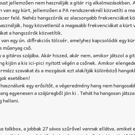
típust jellemzően nem használják a gitár rig alkalmazásokban. 
én van egy kürt, jellemzően a PA rendszereknél közvetíti a m
szer felé. Nehéz hangszórók az alacsonyabb frekvenciákat köz
használják, hogy közvetlenül a magasabb frekvenciákat a kürt 
kat a hangszórók közvetítik.
van egy ún. diffrakciós tölcsér, amelyhez kapcsolódik egy kür
 a műanyag cső.
 a gitáros szájába. Akár hiszed, akár nem, amikor játszol a gi
g kijön a kis ici-pici nyitott végén a csőnek. Amikor elenged
ormázz szavakat és a mozgások ezt alakítják különböző hangok
agok esetében!
 használunk egy erősítőt, a végeredmény hang nem hangosab
ng egyenesen a szájüregből jön ki . Tehát ha hangosan játsz
g hallani.
s talkbox, a jobbak 27 sávos szűrővel vannak ellátva, amiket 