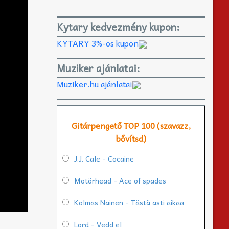
Kytary kedvezmény kupon:
KYTARY 3%-os kupon
Muziker ajánlatai:
Muziker.hu ajánlatai
Gitárpengető TOP 100 (szavazz,
bővítsd)
J.J. Cale - Cocaine
Motörhead - Ace of spades
Kolmas Nainen - Tästä asti aikaa
Lord - Vedd el