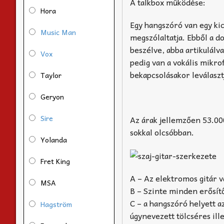
A talkbox működése:
Hora
Egy hangszóró van egy kic
Music Man
megszólaltatja. Ebből a d
beszélve, abba artikulálva
Vox
pedig van a vokális mikro
bekapcsolásakor leválaszt
Taylor
Geryon
Sire
Az árak jellemzően 53.000
sokkal olcsóbban.
Yolanda
Fret King
A – Az elektromos gitár 
MSA
B – Szinte minden erősítő
C – a hangszóró helyett a
Hagström
úgynevezett tölcséres ill