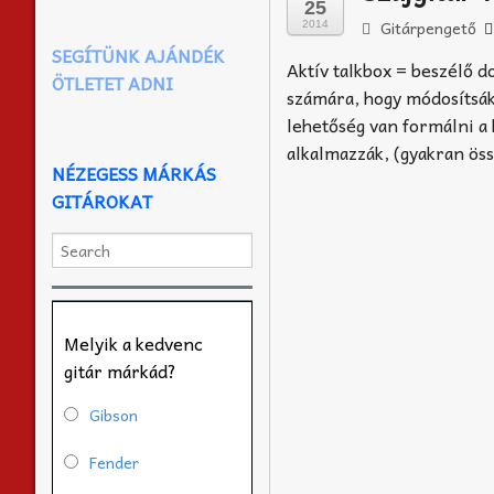
25
Gitárpengető
2014
SEGÍTÜNK AJÁNDÉK
Aktív talkbox = beszélő d
ÖTLETET ADNI
számára, hogy módosítsák 
lehetőség van formálni a 
alkalmazzák, (gyakran össz
NÉZEGESS MÁRKÁS
GITÁROKAT
Melyik a kedvenc
gitár márkád?
Gibson
Fender