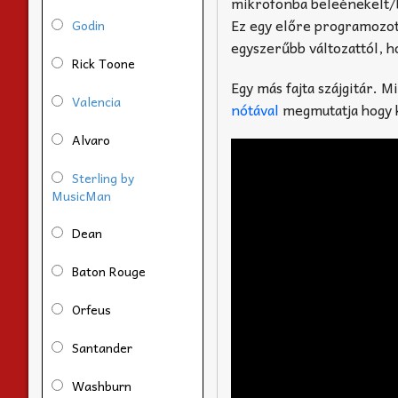
mikrofonba beleénekelt/be
Ez egy előre programozot
Godin
egyszerűbb változattól, h
Rick Toone
Egy más fajta szájgitár.
Valencia
nótával
megmutatja hogy ke
Alvaro
Sterling by
MusicMan
Dean
Baton Rouge
Orfeus
Santander
Washburn