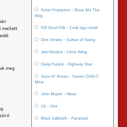
Peter Frampton - Show Me The
Way
mán
Pál Utcai Fiúk - Csak úgy csinál
ő mellett
pedál
Dire Straits - Sultan of Swing
Jimi Hendrix - Little Wing
Deep Purple - Highway Star
juk meg
Guns N' Roses - Sweet Child O'
Mine
John Mayer - Neon
U2 - One
ng.
szóró
Black Sabbath - Paranoid