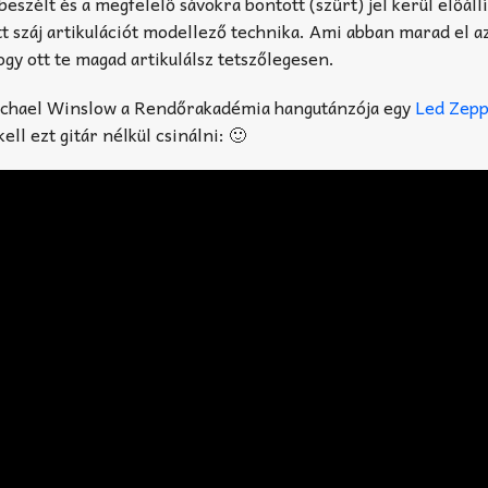
szélt és a megfelelő sávokra bontott (szűrt) jel kerül előállí
t száj artikulációt modellező technika. Ami abban marad el a
ogy ott te magad artikulálsz tetszőlegesen.
 Michael Winslow a Rendőrakadémia hangutánzója egy
Led Zepp
ll ezt gitár nélkül csinálni: 🙂