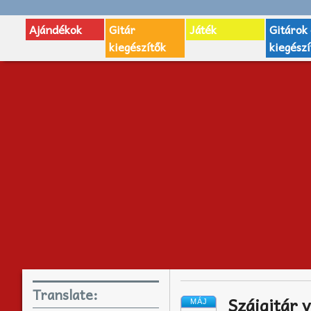
Ajándékok
Gitár
Játék
Gitárok
kiegészítők
kiegészí
Translate:
Szájgitár 
MÁJ