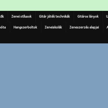
tők
Zenei stílusok
Gitár játék technikák
Gitáros lányok
U
nóta
Hangszerboltok
Zeneiskolák
Zeneszerzés alapjai