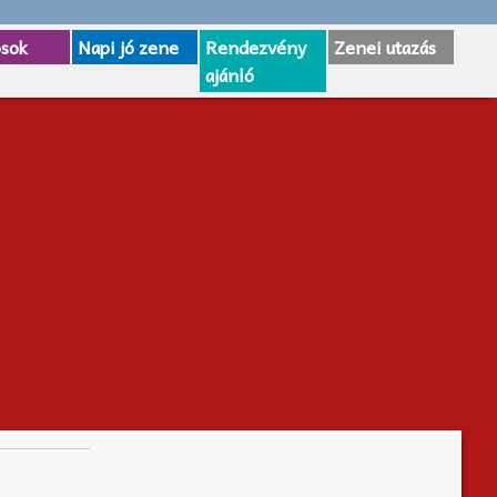
osok
Napi jó zene
Rendezvény
Zenei utazás
ajánló