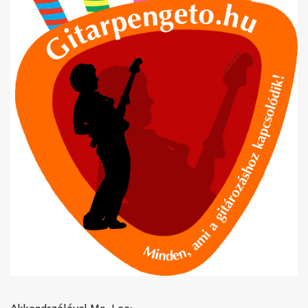
Akkordszólóval Mr. Lee: