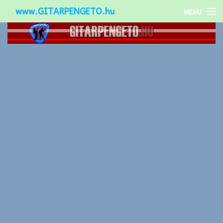
www.GITARPENGETO.hu
MENU
Népszerű-
Különleges-
Okos-gitárok
Gitár kiegészítők
Zenei stílusok
Gitár játék technikák
Gitáros lányok
Utcazenészek
Képek