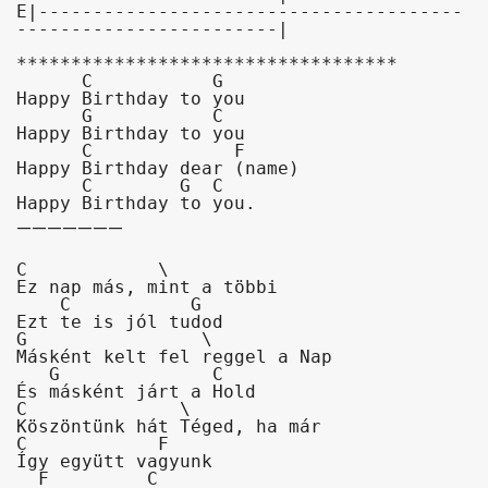
E|---------------------------------------
------------------------|

      C           G

Happy Birthday to you

      G           C

Happy Birthday to you

      C             F

Happy Birthday dear (name)

      C        G  C

Happy Birthday to you.
———————
C            \

Ez nap más, mint a többi

    C           G

Ezt te is jól tudod

G                \

Másként kelt fel reggel a Nap

   G              C

És másként járt a Hold

C              \

Köszöntünk hát Téged, ha már

C            F

Így együtt vagyunk

  F         C
