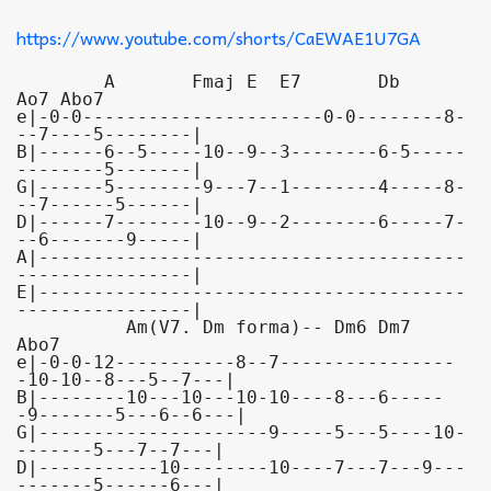
https://www.youtube.com/shorts/CaEWAE1U7GA
        A       Fmaj E  E7       Db    
Ao7 Abo7 

e|-0-0----------------------0-0--------8-
--7----5--------|

B|------6--5-----10--9--3--------6-5-----
--------5-------|

G|------5--------9---7--1--------4-----8-
--7------5------|

D|------7--------10--9--2--------6-----7-
--6-------9-----|

A|---------------------------------------
----------------|

E|---------------------------------------
----------------|

          Am(V7. Dm forma)-- Dm6 Dm7                   
Abo7

e|-0-0-12-----------8--7----------------
-10-10--8---5--7---|

B|--------10---10---10-10----8---6-----
-9-------5---6--6---|

G|---------------------9-----5---5----10-
-------5---7--7---|

D|-----------10--------10----7---7---9---
-------5------6---|
