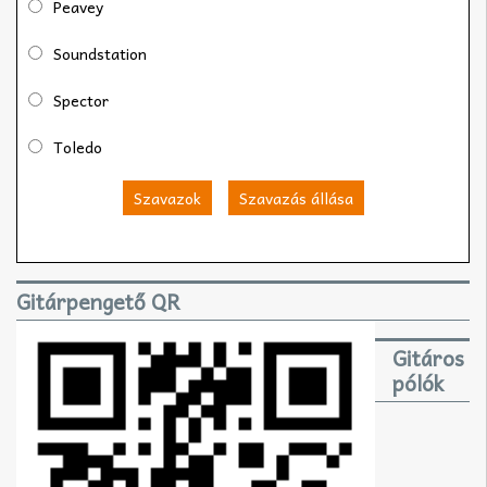
Peavey
Soundstation
Spector
Toledo
Szavazok
Szavazás állása
Gitárpengető QR
Gitáros
pólók