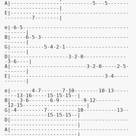
A|---------------------------5---5-------
------------------|

E|---------------------------------------
---------7--------|

e|-6-5-----------------------------------
-------|

B|-----6-5-3-----------------------------
-------|

G|-----------5-4-2-1---------------------
-------|

D|-------------------3-2-0--------------
-3-6----|

A|-------------------------3-2-0-----2-5-
-------|

E|-------------------------------3-4-----
-------|

e|-------4-7-------7-10--------10-13-----
----13-16-----15-15-15--|

B|---3-6-------6-9--------9-12--------
-12-15---------------------|

G|-4---------7----------10-----------13--
--------------15-15-15--|

D|---------------------------------------
------------------------|

A|---------------------------------------
------------------------|
