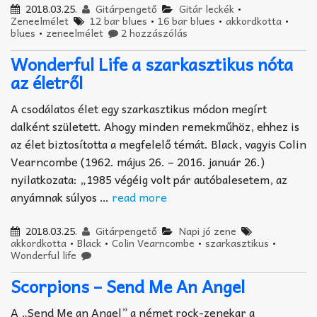
2018.03.25.
Gitárpengető
Gitár leckék
•
Zeneelmélet
12 bar blues
•
16 bar blues
•
akkordkotta
•
blues
•
zeneelmélet
2 hozzászólás
Wonderful Life a szarkasztikus nóta
az életről
A csodálatos élet egy szarkasztikus módon megírt
dalként született. Ahogy minden remekműhöz, ehhez is
az élet biztosította a megfelelő témát. Black, vagyis Colin
Vearncombe (1962. május 26. – 2016. január 26.)
nyilatkozata: „1985 végéig volt pár autóbalesetem, az
anyámnak súlyos …
read more
2018.03.25.
Gitárpengető
Napi jó zene
akkordkotta
•
Black
•
Colin Vearncombe
•
szarkasztikus
•
Wonderful life
Scorpions – Send Me An Angel
A „Send Me an Angel” a német rock-zenekar a