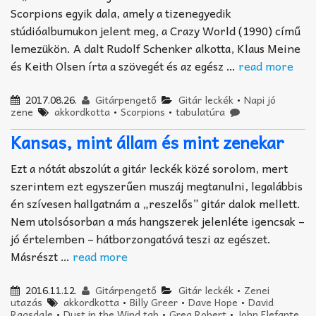
Scorpions egyik dala, amely a tizenegyedik
stúdióalbumukon jelent meg, a Crazy World (1990) című
lemezükön. A dalt Rudolf Schenker alkotta, Klaus Meine
és Keith Olsen írta a szövegét és az egész …
read more
2017.08.26.
Gitárpengető
Gitár leckék
•
Napi jó
zene
akkordkotta
•
Scorpions
•
tabulatúra
Kansas, mint állam és mint zenekar
Ezt a nótát abszolút a gitár leckék közé sorolom, mert
szerintem ezt egyszerűen muszáj megtanulni, legalábbis
én szívesen hallgatnám a „reszelős” gitár dalok mellett.
Nem utolsósorban a más hangszerek jelenléte igencsak –
jó értelemben – hátborzongatóvá teszi az egészet.
Másrészt …
read more
2016.11.12.
Gitárpengető
Gitár leckék
•
Zenei
utazás
akkordkotta
•
Billy Greer
•
Dave Hope
•
David
Ragsdale
•
Dust in the Wind tab
•
Greg Robert
•
John Elefante