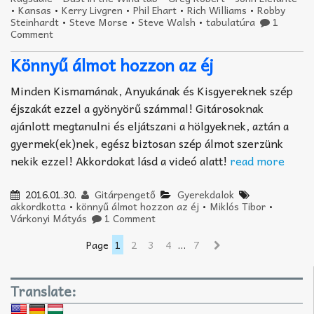
•
Kansas
•
Kerry Livgren
•
Phil Ehart
•
Rich Williams
•
Robby
Steinhardt
•
Steve Morse
•
Steve Walsh
•
tabulatúra
1
Comment
Könnyű álmot hozzon az éj
Minden Kismamának, Anyukának és Kisgyereknek szép
éjszakát ezzel a gyönyörű számmal! Gitárosoknak
ajánlott megtanulni és eljátszani a hölgyeknek, aztán a
gyermek(ek)nek, egész biztosan szép álmot szerzünk
nekik ezzel! Akkordokat lásd a videó alatt!
read more
2016.01.30.
Gitárpengető
Gyerekdalok
akkordkotta
•
könnyű álmot hozzon az éj
•
Miklós Tibor
•
Várkonyi Mátyás
1 Comment
Page
1
2
3
4
…
7
Translate: