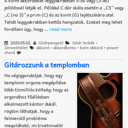
A kvint akkordokat leggyakrabban 5-ös vagy (3-as)
jelöléssel látják el. Például C dúr skála esetén a „C5” vagy
„C (no 3)” a prim (C) és az kvint (G) lejátszására utal.
Tehát leggyakrabban kettős hangzatok. Ezeket meg lehet
fordítani úgy, hogy …
read more
2020.05.02.
Gitárpengető
Gitár leckék
•
Zeneelmélet
akkord
•
akkordkotta
•
kvint akkord
•
power
chord
Gitározzunk a templomban
Ha végiggondoljuk, hogy egy
templomi orgona megépítése
több tízmilliós költség; hogy az
orgonához főállásban
alkalmazott kántor dukál,
rögtön láthatjuk, hogy a
felmerülő probléma
megoldható: mi kivetnivalót