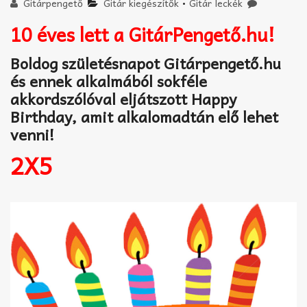
Akkord-kotta
Gitárpengető
Gitár kiegészítők
•
Gitár leckék
10 éves lett a GitárPengető.hu!
TABok
Boldog születésnapot Gitárpengető.hu
Improvizáció
és ennek alkalmából sokféle
akkordszólóval eljátszott Happy
Birthday, amit alkalomadtán elő lehet
venni!
2X5