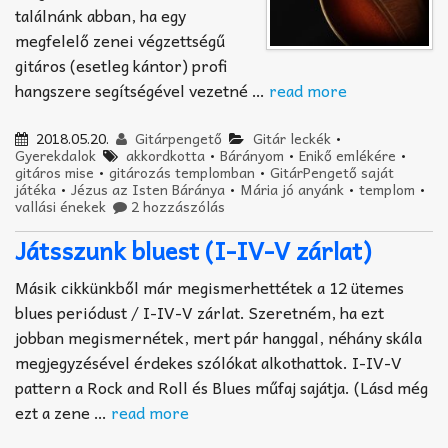
találnánk abban, ha egy
megfelelő zenei végzettségű
gitáros (esetleg kántor) profi
hangszere segítségével vezetné …
read more
2018.05.20.
Gitárpengető
Gitár leckék
•
Gyerekdalok
akkordkotta
•
Bárányom
•
Enikő emlékére
•
gitáros mise
•
gitározás templomban
•
GitárPengető saját
játéka
•
Jézus az Isten Báránya
•
Mária jó anyánk
•
templom
•
vallási énekek
2 hozzászólás
Játsszunk bluest (I-IV-V zárlat)
Másik cikkünkből már megismerhettétek a 12 ütemes
blues periódust / I-IV-V zárlat. Szeretném, ha ezt
jobban megismernétek, mert pár hanggal, néhány skála
megjegyzésével érdekes szólókat alkothattok. I-IV-V
pattern a Rock and Roll és Blues műfaj sajátja. (Lásd még
ezt a zene …
read more