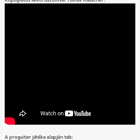
A proguitar játéka alapján tab: