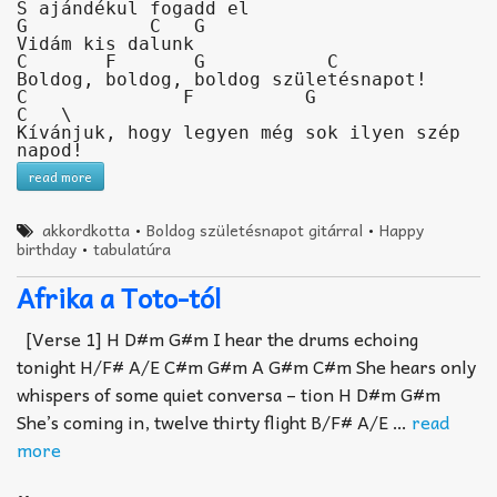
S ajándékul fogadd el

G           C   G

Vidám kis dalunk
C       F       G           C

Boldog, boldog, boldog születésnapot!

C              F          G                
C   \

Kívánjuk, hogy legyen még sok ilyen szép 
napod!
read more
akkordkotta
•
Boldog születésnapot gitárral
•
Happy
birthday
•
tabulatúra
Afrika a Toto-tól
[Verse 1] H D#m G#m I hear the drums echoing
tonight H/F# A/E C#m G#m A G#m C#m She hears only
whispers of some quiet conversa – tion H D#m G#m
She’s coming in, twelve thirty flight B/F# A/E …
read
more