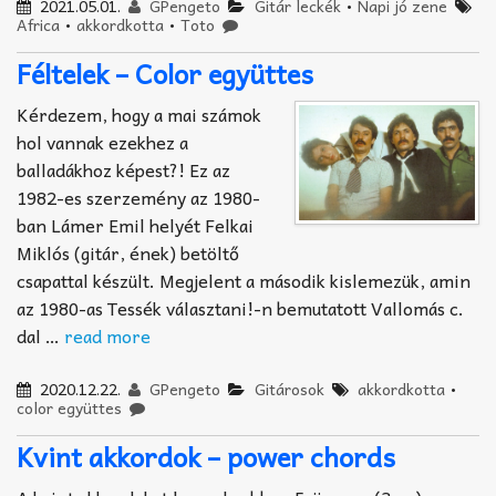
2021.05.01.
GPengeto
Gitár leckék
•
Napi jó zene
Africa
•
akkordkotta
•
Toto
Féltelek – Color együttes
Kérdezem, hogy a mai számok
hol vannak ezekhez a
balladákhoz képest?! Ez az
1982-es szerzemény az 1980-
ban Lámer Emil helyét Felkai
Miklós (gitár, ének) betöltő
csapattal készült. Megjelent a második kislemezük, amin
az 1980-as Tessék választani!-n bemutatott Vallomás c.
dal …
read more
2020.12.22.
GPengeto
Gitárosok
akkordkotta
•
color együttes
Kvint akkordok – power chords