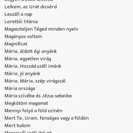
Lelkem, az Urat dicsérd
Leszáll a nap
Lorettói litánia
Magasztaljon Téged minden nyelv
Magányos voltam
Magnificat
Mária, áldott égi anyánk
Mária, egyetlen virág
Mária, Hozzád száll imánk
Mária, jó anyánk
Mária, Mária, szép virágszál
Mária országa
Mária szívébe és Jézus sebeibe
Megkötöm magamat
Mennyi folyó a föld színén
Mert Te, Uram, fenséges vagy a földön
Mert tudom
Messziről száll dalunk