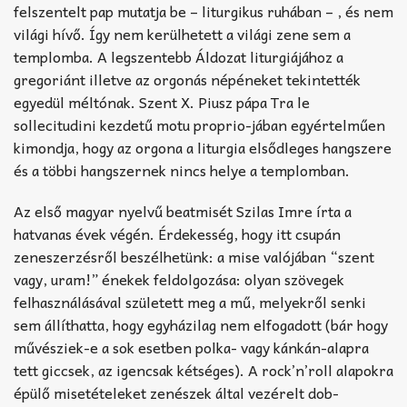
felszentelt pap mutatja be – liturgikus ruhában – , és nem
világi hívő. Így nem kerülhetett a világi zene sem a
templomba. A legszentebb Áldozat liturgiájához a
gregoriánt illetve az orgonás népéneket tekintették
egyedül méltónak. Szent X. Piusz pápa Tra le
sollecitudini kezdetű motu proprio-jában egyértelműen
kimondja, hogy az orgona a liturgia elsődleges hangszere
és a többi hangszernek nincs helye a templomban.
Az első magyar nyelvű beatmisét Szilas Imre írta a
hatvanas évek végén. Érdekesség, hogy itt csupán
zeneszerzésről beszélhetünk: a mise valójában “szent
vagy, uram!” énekek feldolgozása: olyan szövegek
felhasználásával született meg a mű, melyekről senki
sem állíthatta, hogy egyházilag nem elfogadott (bár hogy
művésziek-e a sok esetben polka- vagy kánkán-alapra
tett giccsek, az igencsak kétséges). A rock’n’roll alapokra
épülő misetételeket zenészek által vezérelt dob-