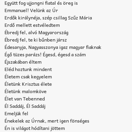
Együtt fog ujjongni fiatal és öreg is
Emmanuel! Velünk az Úr
Erdők királynéja, szép csillag Szűz Mária
Erdő mellett estvéledtem
Ébredj fel, alvó Magyarország
Ébredj fel, te ki bűnben jársz
Édesanyja, Nagyasszonya igaz magyar fiaknak
Égő tüzes parázs! Égesd, égesd a szám
Éjszakában éltem
Eléd hoztunk mindent
Életem csak kegyelem
Életünk Krisztus élete
Életünk malomköve
Élet van Tebenned
Él Saddáj, Él Saddáj
Emeljük fel
Énekelek az Úrnak, mert igen fönséges
Én is világot hódítani jöttem