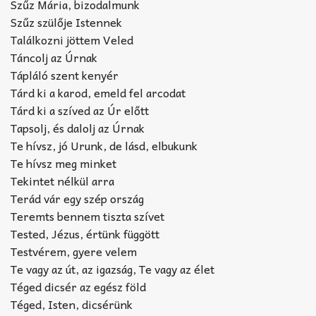
Szűz Mária, bizodalmunk
Szűz szülője Istennek
Találkozni jöttem Veled
Táncolj az Úrnak
Tápláló szent kenyér
Tárd ki a karod, emeld fel arcodat
Tárd ki a szíved az Úr előtt
Tapsolj, és dalolj az Úrnak
Te hívsz, jó Urunk, de lásd, elbukunk
Te hívsz meg minket
Tekintet nélkül arra
Terád vár egy szép ország
Teremts bennem tiszta szívet
Tested, Jézus, értünk függött
Testvérem, gyere velem
Te vagy az út, az igazság, Te vagy az élet
Téged dicsér az egész föld
Téged, Isten, dicsérünk