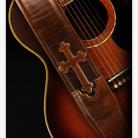
Akkord-kotta
TABok
Improvizáció