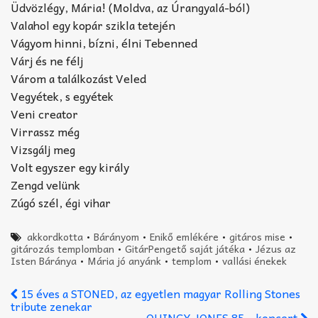
Üdvözlégy, Mária! (Moldva, az Úrangyalá-ból)
Valahol egy kopár szikla tetején
Vágyom hinni, bízni, élni Tebenned
Várj és ne félj
Várom a találkozást Veled
Vegyétek, s egyétek
Veni creator
Virrassz még
Vizsgálj meg
Volt egyszer egy király
Zengd velünk
Zúgó szél, égi vihar
akkordkotta
•
Bárányom
•
Enikő emlékére
•
gitáros mise
•
gitározás templomban
•
GitárPengető saját játéka
•
Jézus az
Isten Báránya
•
Mária jó anyánk
•
templom
•
vallási énekek
15 éves a STONED, az egyetlen magyar Rolling Stones
tribute zenekar
QUINCY JONES 85 – koncert