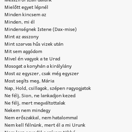
Mielőtt egyet lépnél
Minden kincsem az
Minden, mi él
Mindenségnek Istene (Dax-mise)
Mint az asszony
Mint szarvas hűs vizek után
Mit sem aggódom
Mivel én vagyok a te Urad
Mosogat a konyhán a királylány
Most az egyszer, csak még egyszer
Most segíts meg, Mária
Nap, Hold, csillagok, szépen ragyogjatok
Ne félj, Sion, ne lankadjon kezed
Ne félj, mert megváltottalak
Nekem nem mindegy
Nem erőszakkal, nem hatalommal
Nem kell félnünk, mert él a mi Urunk
Nem lesz egyedül a szívem többé