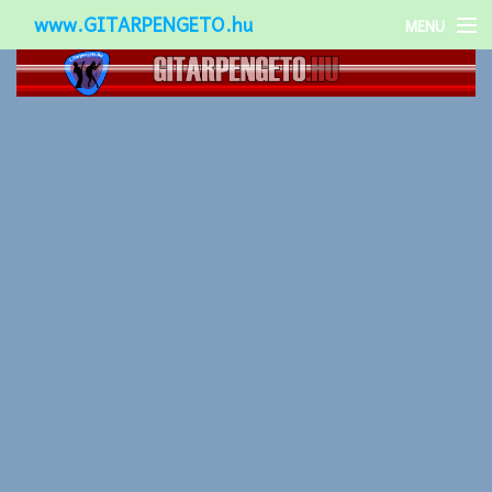
www.GITARPENGETO.hu
MENU
Népszerű-
Különleges-
Okos-gitárok
Gitár kiegészítők
Zenei stílusok
Gitár játék technikák
Gitáros lányok
Utcazenészek
Képek