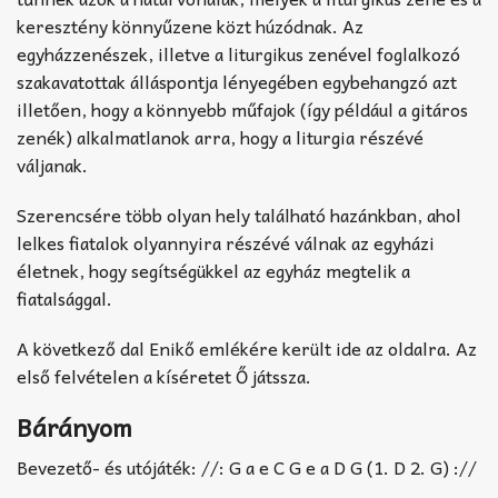
keresztény könnyűzene közt húzódnak. Az
egyházzenészek, illetve a liturgikus zenével foglalkozó
szakavatottak álláspontja lényegében egybehangzó azt
illetően, hogy a könnyebb műfajok (így például a gitáros
zenék) alkalmatlanok arra, hogy a liturgia részévé
váljanak.
Szerencsére több olyan hely található hazánkban, ahol
lelkes fiatalok olyannyira részévé válnak az egyházi
életnek, hogy segítségükkel az egyház megtelik a
fiatalsággal.
A következő dal Enikő emlékére került ide az oldalra. Az
első felvételen a kíséretet Ő játssza.
Bárányom
Bevezető- és utójáték: //: G a e C G e a D G (1. D 2. G) ://