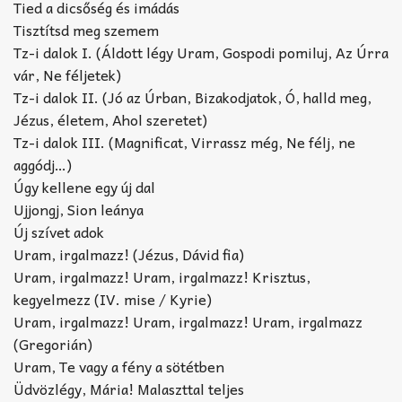
Tied a dicsőség és imádás
Tisztítsd meg szemem
Tz-i dalok I. (Áldott légy Uram, Gospodi pomiluj, Az Úrra
vár, Ne féljetek)
Tz-i dalok II. (Jó az Úrban, Bizakodjatok, Ó, halld meg,
Jézus, életem, Ahol szeretet)
Tz-i dalok III. (Magnificat, Virrassz még, Ne félj, ne
aggódj…)
Úgy kellene egy új dal
Ujjongj, Sion leánya
Új szívet adok
Uram, irgalmazz! (Jézus, Dávid fia)
Uram, irgalmazz! Uram, irgalmazz! Krisztus,
kegyelmezz (IV. mise / Kyrie)
Uram, irgalmazz! Uram, irgalmazz! Uram, irgalmazz
(Gregorián)
Uram, Te vagy a fény a sötétben
Üdvözlégy, Mária! Malaszttal teljes