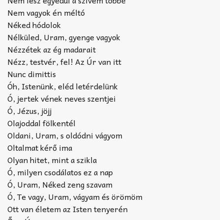
Nem vagyok én méltó
Néked hódolok
Nélküled, Uram, gyenge vagyok
Nézzétek az ég madarait
Nézz, testvér, fel! Az Úr van itt
Nunc dimittis
Óh, Istenünk, eléd letérdelünk
Ó, jertek vének neves szentjei
Ó, Jézus, jöjj
Olajoddal fölkentél
Oldani, Uram, s oldódni vágyom
Oltalmat kérő ima
Olyan hitet, mint a szikla
Ó, milyen csodálatos ez a nap
Ó, Uram, Néked zeng szavam
Ó, Te vagy, Uram, vágyam és örömöm
Ott van életem az Isten tenyerén