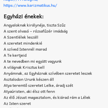
https://www.karizmatikus.hu/
Egyházi énekek:
Angyaloknak királynéja, tiszta Szűz
A szent olvasó – rózsafűzér imádság
A Szentlélek leszáll
A szeretet mindenkié
A szíved Istennél marad
A Te kertjeid
A te nevedben mi együtt vagyunk
A világnak Krisztus kell
Anyámnak, az Egyháznak szívében szeretet leszek
Asztalodon Urunk készen áll
Atya teremtő szeretet Lelke, áradj szét
Atyaúristen, aki élsz ott fenn
Az élő Jézust magasztalom, és kiárad rám a Lélek
Az Isten szeret