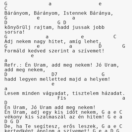
G	       a		e	     
C

Bárányom, Bárányom, Istennek Báránya, 

G	   e           a	         
D	          G D

könyörülj rajtam, hadd jussak jobb 
sorsra! 

G	      a	          e          C

Adj nekem nagy hitet, amíg lehet, 

G	   e	      a         D	G

Formáld kedved szerint a szívemet!
         e	     		            
a     

Refr.: Én Uram, add meg nekem! Jó Uram, 
add meg nekem,

D		D7	         G 

hadd legyen melletted majd a helyem!

		e		          
a

Lesem minden vágyadat, tisztelem házadat.  

      	          Fis			a   
D

Én Uram, Jó Uram add meg nekem!
Én Uram, adj egy kis időt nekem, G a e C

vékony kis szalmaszál az én hitem! G e a 
D G D

De, ha Te segítesz, erős leszek, G a e C

kertedként ápolom a szívemet! G e a D G 