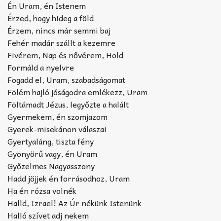
Én Uram, én Istenem
Érzed, hogy hideg a föld
Érzem, nincs már semmi baj
Fehér madár szállt a kezemre
Fivérem, Nap és nővérem, Hold
Formáld a nyelvre
Fogadd el, Uram, szabadságomat
Fölém hajló jóságodra emlékezz, Uram
Föltámadt Jézus, legyőzte a halált
Gyermekem, én szomjazom
Gyerek-misekánon válaszai
Gyertyaláng, tiszta fény
Gyönyörű vagy, én Uram
Győzelmes Nagyasszony
Hadd jöjjek én forrásodhoz, Uram
Ha én rózsa volnék
Halld, Izrael! Az Úr nékünk Istenünk
Halló szívet adj nekem