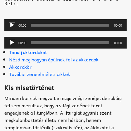
Refr.
Audió
lejátszó
00:00
00:00
Audió
lejátszó
00:00
00:00
Tanulj akkordokat
Nézd meg hogyan épülnek fel az akkordok
Akkordkör
További zeneelméleti cikkek
Kis misetörténet
Minden kornak megvolt a maga világi zenéje, de sokáig
fel sem merült az, hogy a világi zenének teret
engedjenek a liturgiában. A liturgiát ugyanis szent
megkülönböztetés illeti: nem házban, hanem
templomban történik (szakrális tér), az áldozatot a