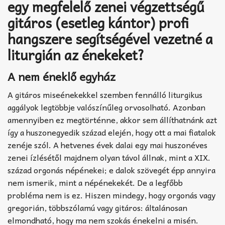
egy megfelelő zenei végzettségű
gitáros (esetleg kántor) profi
hangszere segítségével vezetné a
liturgián az énekeket?
A nem éneklő egyház
A gitáros miseénekekkel szemben fennálló liturgikus
aggályok legtöbbje valószínűleg orvosolható. Azonban
amennyiben ez megtörténne, akkor sem állíthatnánk azt
így a huszonegyedik század elején, hogy ott a mai fiatalok
zenéje szól. A hetvenes évek dalai egy mai huszonéves
zenei ízlésétől majdnem olyan távol állnak, mint a XIX.
század orgonás népénekei; e dalok szövegét épp annyira
nem ismerik, mint a népénekekét. De a legfőbb
probléma nem is ez. Hiszen mindegy, hogy orgonás vagy
gregorián, többszólamú vagy gitáros: általánosan
elmondható, hogy ma nem szokás énekelni a misén.