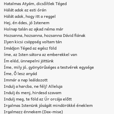
Hatalmas Atyám, dicsőítlek Téged
Hálát adok az esti órán
Hálát adok, hogy itt a reggel
Hej, én édes, jó Istenem
Holnap talán az ajkad néma már
Hozsanna, hozsanna, hozsanna Dávid fiának
Ilyen kicsi csöppség voltam tán
Imádjon Téged az egész föld
íme, az Isten sátora az emberekkel van
Ím eléd, ünnepelni jöttünk
Íme, mily jó, gyönyörűséges a testvérek egysége
Íme, Ő lesz anyád
Immár a nap leáldozott
Indulj a harcba, ne félj! Alleluja
Indulj és menj, hirdesd szavam
Indulj meg, te föld az Úr orcája előtt
Irgalmas Istenünk jóságát mindörökké éneklem
Irgalmazz énnekem (Dax-mise)