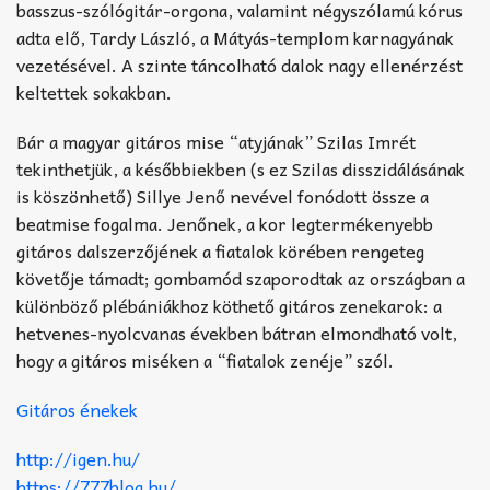
basszus-szólógitár-orgona, valamint négyszólamú kórus
adta elő, Tardy László, a Mátyás-templom karnagyának
vezetésével. A szinte táncolható dalok nagy ellenérzést
keltettek sokakban.
Bár a magyar gitáros mise “atyjának” Szilas Imrét
tekinthetjük, a későbbiekben (s ez Szilas disszidálásának
is köszönhető) Sillye Jenő nevével fonódott össze a
beatmise fogalma. Jenőnek, a kor legtermékenyebb
gitáros dalszerzőjének a fiatalok körében rengeteg
követője támadt; gombamód szaporodtak az országban a
különböző plébániákhoz köthető gitáros zenekarok: a
hetvenes-nyolcvanas években bátran elmondható volt,
hogy a gitáros miséken a “fiatalok zenéje” szól.
Gitáros énekek
http://igen.hu/
https://777blog.hu/