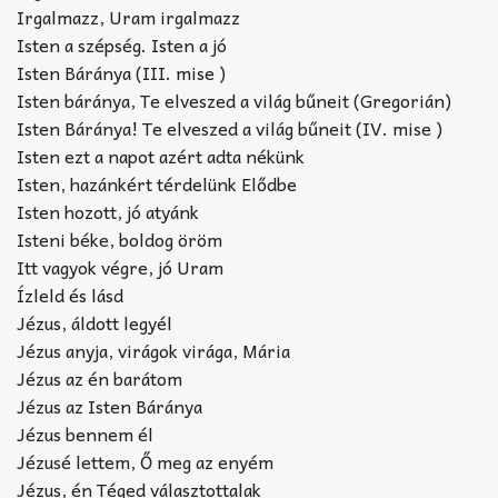
Irgalmazz, Uram irgalmazz
Isten a szépség. Isten a jó
Isten Báránya (III. mise )
Isten báránya, Te elveszed a világ bűneit (Gregorián)
Isten Báránya! Te elveszed a világ bűneit (IV. mise )
Isten ezt a napot azért adta nékünk
Isten, hazánkért térdelünk Elődbe
Isten hozott, jó atyánk
Isteni béke, boldog öröm
Itt vagyok végre, jó Uram
Ízleld és lásd
Jézus, áldott legyél
Jézus anyja, virágok virága, Mária
Jézus az én barátom
Jézus az Isten Báránya
Jézus bennem él
Jézusé lettem, Ő meg az enyém
Jézus, én Téged választottalak