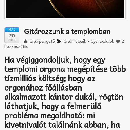
Gitározzunk a templomban
MÁJ
20
Gitárpengető
Gitár leckék
•
Gyerekdalok
2
2018
hozzászólás
Ha végiggondoljuk, hogy egy
templomi orgona megépítése több
tízmilliós költség; hogy az
orgonához főállásban
alkalmazott kántor dukál, rögtön
láthatjuk, hogy a felmerülő
probléma megoldható: mi
kivetnivalót találnánk abban, ha