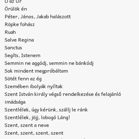
Ő az Úr
Örülök én
Péter, János, Jakab halászott
Röpke fohász
Ruah
Salve Regina
Sanctus
Segíts, Istenem
Semmin ne aggódj, semmin ne bánkódj
Sok mindent megpróbáltam
Sötét fenn az ég
Szemében ibolyák nyíltak
Szent István király végső rendelkezése és felajánló
imádsága
Szentlélek, úgy kérünk, szállj le ránk
Szentlélek, jöjj, lobogó Láng!
Szent, szent a neve
Szent, szent, szent, szent