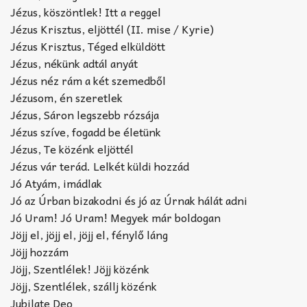
Jézus, köszöntlek! Itt a reggel
Jézus Krisztus, eljöttél (II. mise / Kyrie)
Jézus Krisztus, Téged elküldött
Jézus, nékünk adtál anyát
Jézus néz rám a két szemedből
Jézusom, én szeretlek
Jézus, Sáron legszebb rózsája
Jézus szíve, fogadd be életünk
Jézus, Te közénk eljöttél
Jézus vár terád. Lelkét küldi hozzád
Jó Atyám, imádlak
Jó az Úrban bizakodni és jó az Úrnak hálát adni
Jó Uram! Jó Uram! Megyek már boldogan
Jöjj el, jöjj el, jöjj el, fénylő láng
Jöjj hozzám
Jöjj, Szentlélek! Jöjj közénk
Jöjj, Szentlélek, szállj közénk
Jubilate Deo