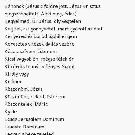
Kánonok (Jézus a földre jött, Jézus Krisztus
megszabadított, Áldd meg, édes)
Kegyelmed, Úr Jézus, oly végtelen
Kelj fel, aki görnyedtél, mert győzött az élet
Kenyered és borod táplál engem
Keresztes vitézek daliás vezére
Kész a szívem, Istenem
Kicsi vagyok én, mégse félek én
Ki kérdezte már a fényes Napot
Király vagy
Kisfiam
Köszönöm, Jézus
Köszönöm, neked, Istenem
Köszöntelek, Mária
Kyrie
Lauda Jerusalem Dominum
Laudate Dominum
Legyen a béke teveled