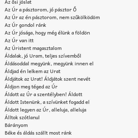
Az ősi jóslat
Az Úr a pásztorom, jó pásztor Ő
Az Úr az én pásztorom, nem szűkölködöm
Az Úr gondol ránk
Az Úr jósága, hogy még élünk a földön
Az Úr van itt
Az Úristent magasztalom
Áldalak, jó Uram, teljes szívemből
Áldásoddal megyünk, megyünk innen el
Áldjad én lelkem az Urat
Áldjátok az Urat! Áldjátok szent nevét
Áldjon meg téged az Úr
Áldott az Úr a szentélyben! Áldott
Áldott Istenünk, a szívünket fogadd el
Áldott legyen az Úr, alleluja, alleluja
Álltok szótlanul
Bárányom
Béke és áldás szállt most ránk