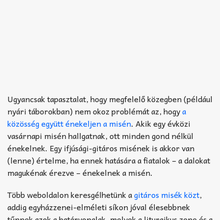
Ugyancsak tapasztalat, hogy megfelelő közegben (például
nyári táborokban) nem okoz problémát az, hogy
a
közösség együtt énekeljen a misén
. Akik egy évközi
vasárnapi misén hallgatnak, ott minden gond nélkül
énekelnek. Egy ifjúsági-gitáros misének is akkor van
(lenne) értelme, ha ennek hatására a fiatalok – a dalokat
magukénak érezve – énekelnek a misén.
Több weboldalon keresgélhetünk a
gitáros misék közt
,
addig egyházzenei-elméleti síkon jóval élesebbnek
tűnnek azok a határvonalak, melyek a liturgikus zene és a