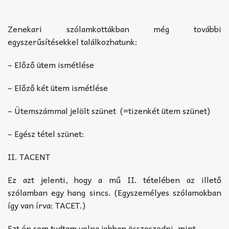
Zenekari szólamkottákban még további
egyszerűsítésekkel találkozhatunk:
– Előző ütem ismétlése
– Előző két ütem ismétlése
– Ütemszámmal jelölt szünet
(=tizenkét ütem szünet)
– Egész tétel szünet:
II. TACENT
Ez azt jelenti, hogy a mű II. tételében az illető
szólamban egy hang sincs. (Egyszemélyes szólamokban
így van írva: TACET.)
Ezt én sem tudtam volna jobban összeszedni, mint