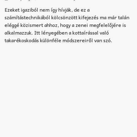
Akkord-kotta
Ezeket igaziból nem így hívják, de ez a
TABok
számítástechnikából kölcsönzött kifejezés ma már talán
eléggé közismert ahhoz, hogy a zenei megfelelőjére is
Improvizáció
alkalmazzuk. Itt lényegében a kottaírással való
takarékoskodás különféle módszereiről van szó.