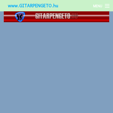
www.GITARPENGETO.hu
MENU
Népszerű-
Különleges-
Okos-gitárok
Gitár kiegészítők
Zenei stílusok
Gitár játék technikák
Gitáros lányok
Utcazenészek
Képek