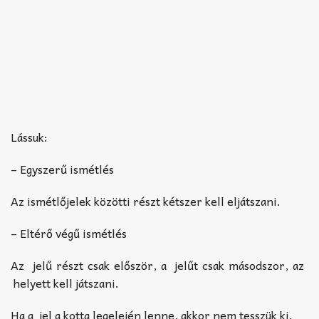
Lássuk:
– Egyszerű ismétlés
Az ismétlőjelek közötti részt kétszer kell eljátszani.
– Eltérő végű ismétlés
Az
jelű részt csak először, a
jelűt csak másodszor, az
helyett kell játszani.
Ha a
jel a kotta legelején lenne, akkor nem tesszük ki.