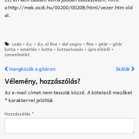
a http://mek.oszk.hu/00200/00208/html/vezer.htm old
al.
coda
•
d.s.
•
d.s. al fine
•
dal segno
•
fine
•
gitár
•
gitár
kotta
•
ismétlés
•
kotta
•
kottaolvasás
•
újra elölről
•
zeneelmélet
Hangközök a gitáron
Skálák
Vélemény, hozzászólás?
Az e-mail címet nem tesszük közzé.
A kötelező mezőket
*
karakterrel jelöltük
Hozzászólás
*