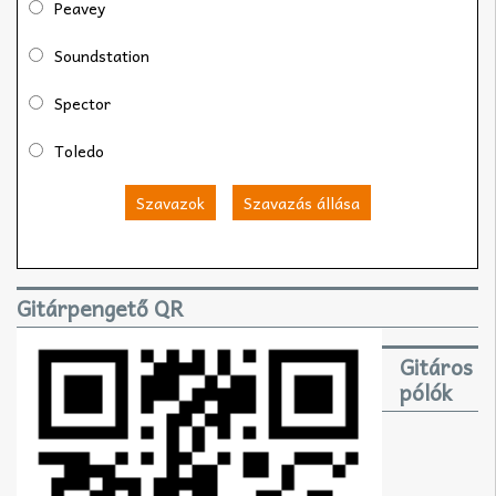
Peavey
Soundstation
Spector
Toledo
Szavazok
Szavazás állása
Gitárpengető QR
Gitáros
pólók