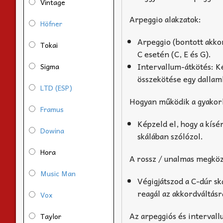
Vintage
Arpeggio alakzatok:
Höfner
Arpeggio (bontott akko
Tokai
C esetén (C, E és G).
Intervallum-átkötés: Ké
Sigma
összekötése egy dallaml
LTD (ESP)
Hogyan működik a gyakor
Framus
Képzeld el, hogy a kísé
Dowina
skálában szólózol.
Hora
A rossz / unalmas megköz
Music Man
Végigjátszod a C-dúr sk
reagál az akkordváltásr
Vox
Az arpeggiós és interval
Taylor