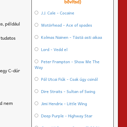
bővítsd)
J.J. Cale - Cocaine
a, például
Motörhead - Ace of spades
Kolmas Nainen - Tästä asti aikaa
 tudatos
Lord - Vedd el
Peter Frampton - Show Me The
Way
 egy C-dúr
Pál Utcai Fiúk - Csak úgy csinál
Dire Straits - Sultan of Swing
lód nem
Jimi Hendrix - Little Wing
Deep Purple - Highway Star