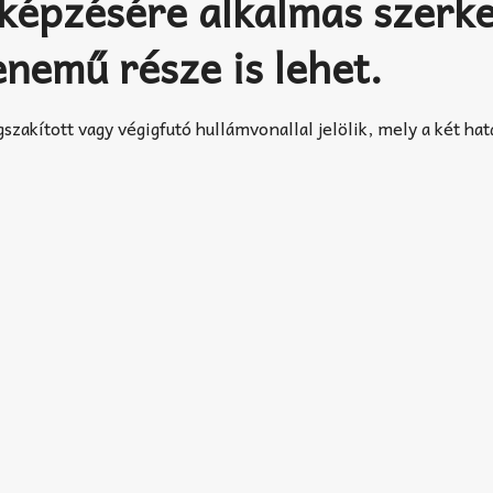
 képzésére alkalmas szerke
nemű része is lehet.
szakított vagy végigfutó hullámvonallal jelölik, mely a két ha