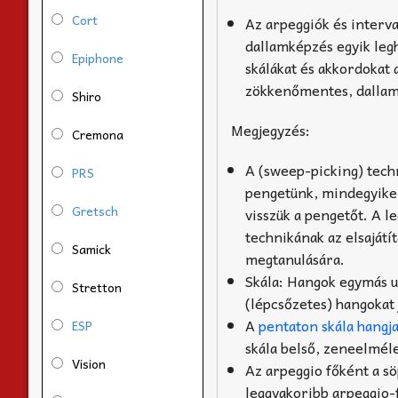
Cort
Az arpeggiók és interva
dallamképzés egyik leg
Epiphone
skálákat és akkordokat 
zökkenőmentes, dalla
Shiro
Megjegyzés:
Cremona
A (sweep-picking) tech
PRS
pengetünk, mindegyiken
Gretsch
visszük a pengetőt. A le
technikának az elsajátí
Samick
megtanulására.
Skála: Hangok egymás u
Stretton
(lépcsőzetes) hangokat 
A
pentaton skála hangja
ESP
skála belső, zeneelméle
Vision
Az arpeggio főként a s
leggyakoribb arpeggio-