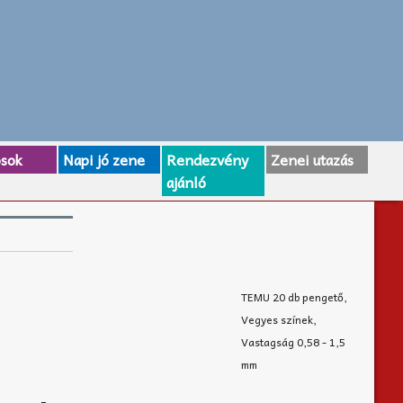
osok
Napi jó zene
Rendezvény
Zenei utazás
ajánló
TEMU 20 db pengető,
Vegyes színek,
Vastagság 0,58 - 1,5
mm