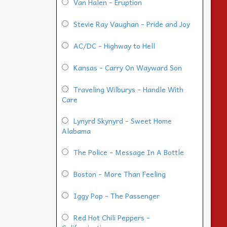
Van Halen - Eruption
Stevie Ray Vaughan - Pride and Joy
AC/DC - Highway to Hell
Kansas - Carry On Wayward Son
Traveling Wilburys - Handle With
Care
Lynyrd Skynyrd - Sweet Home
Alabama
The Police - Message In A Bottle
Boston - More Than Feeling
Iggy Pop - The Passenger
Red Hot Chili Peppers -