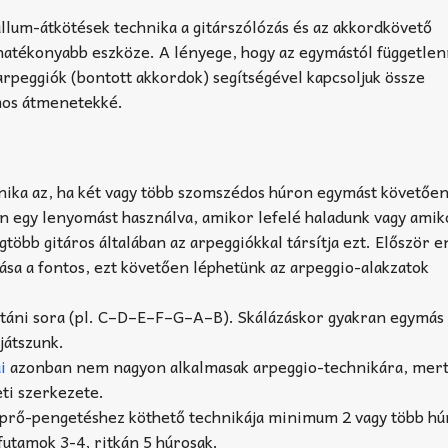
llum-átkötések technika a gitárszólózás és az akkordkövető
hatékonyabb eszköze. A lényege, hogy az egymástól függetle
arpeggiók (bontott akkordok) segítségével kapcsoljuk össze
mos átmenetekké.
nika az, ha két vagy több szomszédos húron egymást követőe
 egy lenyomást használva, amikor lefelé haladunk vagy amiko
gtöbb gitáros általában az arpeggiókkal társítja ezt. Először 
tása a fontos, ezt követően léphetünk az arpeggio-alakzatok
táni sora (pl. C–D–E–F–G–A–B). Skálázáskor gyakran egymás 
játszunk.
i
azonban nem nagyon alkalmasak arpeggio-technikára, mert
ti szerkezete.
öprő-pengetéshez köthető technikája minimum 2 vagy több hú
futamok 3-4, ritkán 5 húrosak.