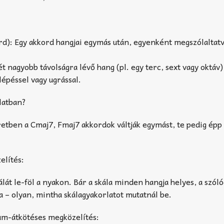
rd): Egy akkord hangjai egymás után, egyenként megszólaltatv
t nagyobb távolságra lévő hang (pl. egy terc, sext vagy oktáv)
épéssel vagy ugrással.
latban?
retben a Cmaj7, Fmaj7 akkordok váltják egymást, te pedig épp
elítés:
álát le-föl a nyakon. Bár a skála minden hangja helyes, a szó
a – olyan, mintha skálagyakorlatot mutatnál be.
lum-átkötéses megközelítés: