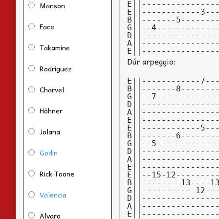
E||---------------
Manson
E||------------3---
B||-------5--------
Face
G||--4-------------
D||----------------
A||----------------
Takamine
E||---------------
Dúr arpeggio:
Rodriguez
E||------------7---
Charvel
B||-------8--------
G||--7-------------
D||----------------
Höhner
A||----------------
E||---------------
E||------------5---
Jolana
B||-------6--------
G||--5-------------
D||----------------
Godin
A||----------------
E||---------------
Rick Toone
E||--15-12---------
B||--------13----13
G||---------- 12---
Valencia
D||----------------
A||----------------
E||---------------
Alvaro