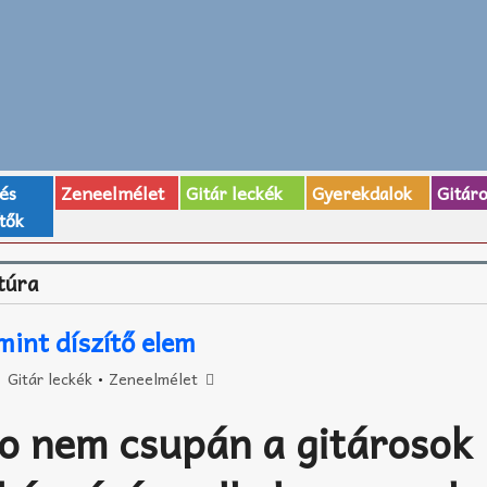
 és
Zeneelmélet
Gitár leckék
Gyerekdalok
Gitár
tők
túra
mint díszítő elem
Gitár leckék
•
Zeneelmélet
o nem csupán a gitárosok