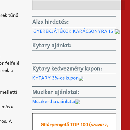
nnek tűnő
Alza hirdetés:
GYEREKJÁTÉKOK KARÁCSONYRA IS!
Kytary ajánlat:
n
r felfelé
Kytary kedvezmény kupon:
ennek a
KYTARY 3%-os kupon
Muziker ajánlatai:
melletti
Muziker.hu ajánlatai
 más a
ros. A
Gitárpengető TOP 100 (szavazz,