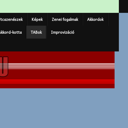
tcazenészek
Képek
Zenei fogalmak
Akkordok
Akkord-kotta
TABok
Improvizáció