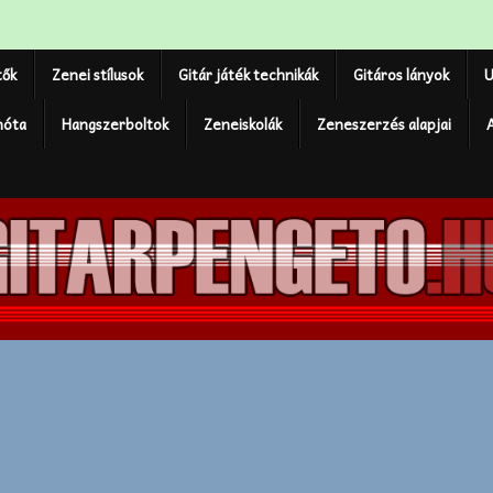
tők
Zenei stílusok
Gitár játék technikák
Gitáros lányok
U
nóta
Hangszerboltok
Zeneiskolák
Zeneszerzés alapjai