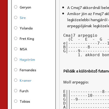
A Cmaj7 akkordnál belef
Geryon
Amikor jön az Fmaj7 ak
Sire
legközelebbi hangjáról 
arpeggiójának legközel
Yolanda
Cmaj7 arpeggio     
Fret King
  (C  -  E  -  G  -  B)        (C  -  E  -  F  -  A)

e|------------7---1
B|--------8--------
MSA
G|----9------------
Hagström
Fernandes
Példák a különböző futam
Kramer
Moll arpeggio:
Furch
E||-------------8--
B||-------10-------
G||--9-------------
Tobias
D||----------------
A||----------------