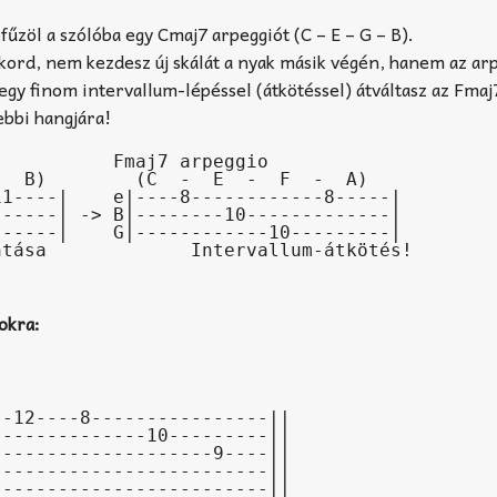
űzöl a szólóba egy Cmaj7 arpeggiót (C – E – G – B).
kord, nem kezdesz új skálát a nyak másik végén, hanem az ar
egy finom intervallum-lépéssel (átkötéssel) átváltasz az Fmaj
ebbi hangjára!
          Fmaj7 arpeggio

1----|    e|----8------------8-----|

-----| -> B|--------10-------------|

-----|    G|------------10---------|

okra:
-12----8----------------||

-------------10---------||

-------------------9----||

------------------------||

------------------------||
