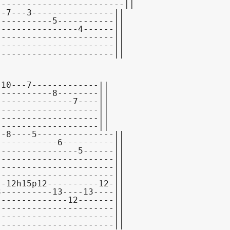
-------------------------||
-7---3----------------||

----------5-----------||

---------------4------||

----------------------||

----------------------||

-----------------------||
10---7-------------||

----------8--------||

--------------7----||

-------------------||

-------------------||

--------------------||
-8----5---------------||

-----------6----------||

---------------5------||

----------------------||

----------------------||

-----------------------||
-12h15p12----------12-||

----------13----13----||

-------------12-------||

----------------------||

----------------------||

-----------------------||