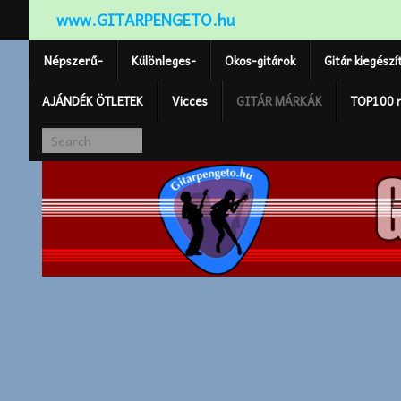
www.GITARPENGETO.hu
Népszerű-
Különleges-
Okos-gitárok
Gitár kiegészí
AJÁNDÉK ÖTLETEK
Vicces
GITÁR MÁRKÁK
TOP100 