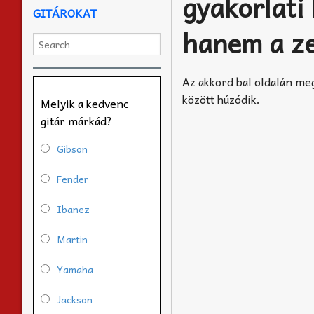
gyakorlati
GITÁROKAT
hanem a ze
Az akkord bal oldalán meg
között húzódik.
Melyik a kedvenc
gitár márkád?
Gibson
Fender
Ibanez
Martin
Yamaha
Jackson