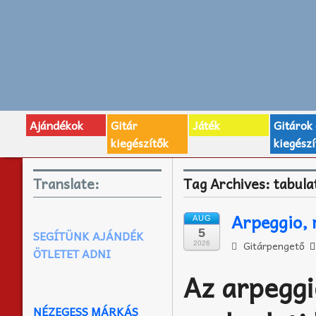
Ajándékok
Gitár
Játék
Gitárok
kiegészítők
kiegészí
Translate:
Tag Archives:
tabula
Arpeggio, 
AUG
5
SEGÍTÜNK AJÁNDÉK
Gitárpengető
2026
ÖTLETET ADNI
Az arpeggi
NÉZEGESS MÁRKÁS