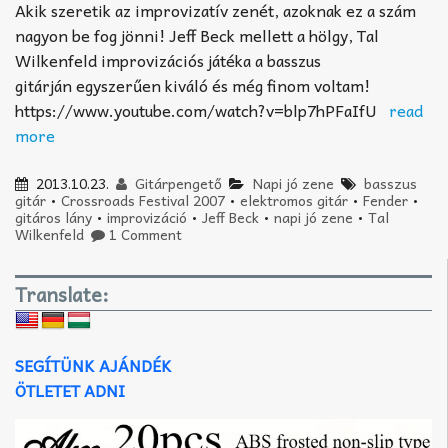
Akik szeretik az improvizatív zenét, azoknak ez a szám
nagyon be fog jönni! Jeff Beck mellett a hölgy, Tal
Wilkenfeld improvizációs játéka a basszus
gitárján egyszerűen kiváló és még finom voltam!
https://www.youtube.com/watch?v=blp7hPFaIfU
read
more
2013.10.23.
Gitárpengető
Napi jó zene
basszus
gitár
•
Crossroads Festival 2007
•
elektromos gitár
•
Fender
•
gitáros lány
•
improvizáció
•
Jeff Beck
•
napi jó zene
•
Tal
Wilkenfeld
1 Comment
Translate:
SEGÍTÜNK AJÁNDÉK
ÖTLETET ADNI