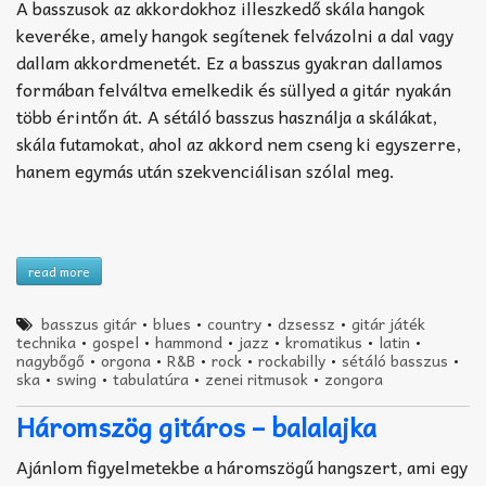
A basszusok az akkordokhoz illeszkedő skála hangok
keveréke, amely hangok segítenek felvázolni a dal vagy
dallam akkordmenetét. Ez a basszus gyakran dallamos
formában felváltva emelkedik és süllyed a gitár nyakán
több érintőn át. A sétáló basszus használja a skálákat,
skála futamokat, ahol az akkord nem cseng ki egyszerre,
hanem egymás után szekvenciálisan szólal meg.
read more
basszus gitár
•
blues
•
country
•
dzsessz
•
gitár játék
technika
•
gospel
•
hammond
•
jazz
•
kromatikus
•
latin
•
nagybőgő
•
orgona
•
R&B
•
rock
•
rockabilly
•
sétáló basszus
•
ska
•
swing
•
tabulatúra
•
zenei ritmusok
•
zongora
Háromszög gitáros – balalajka
Ajánlom figyelmetekbe a háromszögű hangszert, ami egy