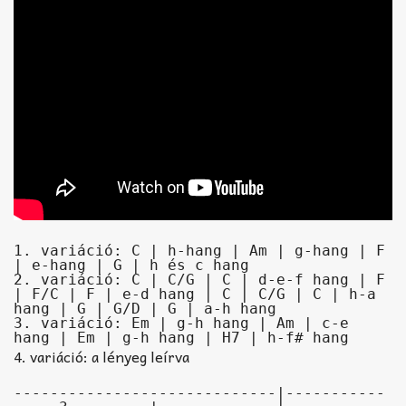
1. variáció: C | h-hang | Am | g-hang | F 
| e-hang | G | h és c hang

2. variáció: C | C/G | C | d-e-f hang | F 
| F/C | F | e-d hang | C | C/G | C | h-a 
hang | G | G/D | G | a-h hang

3. variáció: Em | g-h hang | Am | c-e 
hang | Em | g-h hang | H7 | h-f# hang
4. variáció: a lényeg leírva
-----------------------------|-----------