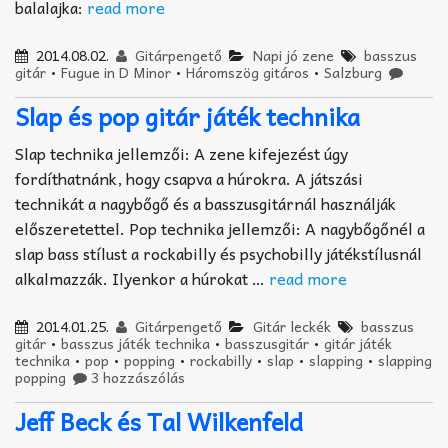
balalajka:
read more
2014.08.02.
Gitárpengető
Napi jó zene
basszus
gitár
•
Fugue in D Minor
•
Háromszög gitáros
•
Salzburg
Slap és pop gitár játék technika
Slap technika jellemzői: A zene kifejezést úgy
fordíthatnánk, hogy csapva a húrokra. A játszási
technikát a nagybőgő és a basszusgitárnál használják
előszeretettel. Pop technika jellemzői: A nagybőgőnél a
slap bass stílust a rockabilly és psychobilly játékstílusnál
alkalmazzák. Ilyenkor a húrokat …
read more
2014.01.25.
Gitárpengető
Gitár leckék
basszus
gitár
•
basszus játék technika
•
basszusgitár
•
gitár játék
technika
•
pop
•
popping
•
rockabilly
•
slap
•
slapping
•
slapping
popping
3 hozzászólás
Jeff Beck és Tal Wilkenfeld