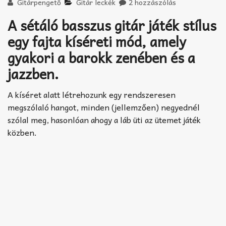
Akkord-kotta
Gitárpengető
Gitár leckék
2 hozzászólás
A sétáló basszus gitár játék stílus
TABok
egy fajta kíséreti mód, amely
Improvizáció
gyakori a barokk zenében és a
jazzben.
A kíséret alatt létrehozunk egy rendszeresen
megszólaló hangot, minden (jellemzően) negyednél
szólal meg, hasonlóan ahogy a láb üti az ütemet játék
közben.