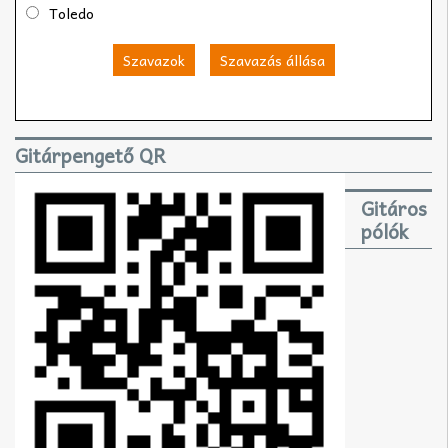
Toledo
Szavazok
Szavazás állása
Gitárpengető QR
Gitáros
pólók