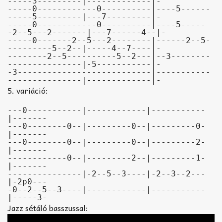
-----3---------|-------------|-

-----0------------0----------|----5------
-----5---------|---7---------|-

-----0------------0----------|----5-----
-2--5---2-------|---7------4--|-

-----0-------2--5---2--------|------2--5-
---------5--2--|-----4--7----|-

--------2--5----------5--2---|--3--------
---------------|-5-----------|-

-3---------------------------|-----------
---------------|-------------|-
5. variáció:
---0-----------|------------|-----------
|-------

---0--------0--|---------0--|---------0-
|-------

---0--------0--|---------0--|---------2-
|-------

------------0--|---------2--|---------1-
|-------

---------------|-2--5--3----|-2--3--2---
|-2p0---

-0--2--5--3----|------------|-----------
|-----3-
Jazz sétáló basszussal: