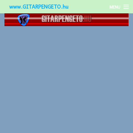
www.GITARPENGETO.hu
MENU
Népszerű-
Különleges-
Okos-gitárok
Gitár kiegészítők
Zenei stílusok
Gitár játék technikák
Gitáros lányok
Utcazenészek
Képek