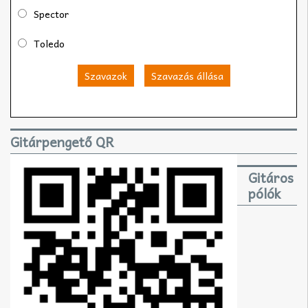
Spector
Toledo
Szavazok
Szavazás állása
Gitárpengető QR
Gitáros
pólók