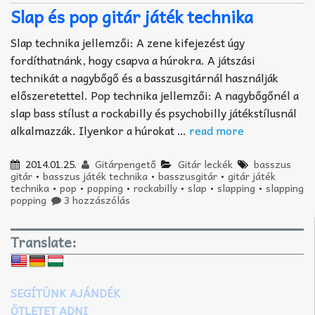
Slap és pop gitár játék technika
Slap technika jellemzői: A zene kifejezést úgy
fordíthatnánk, hogy csapva a húrokra. A játszási
technikát a nagybőgő és a basszusgitárnál használják
előszeretettel. Pop technika jellemzői: A nagybőgőnél a
slap bass stílust a rockabilly és psychobilly játékstílusnál
alkalmazzák. Ilyenkor a húrokat …
read more
2014.01.25.
Gitárpengető
Gitár leckék
basszus
gitár
•
basszus játék technika
•
basszusgitár
•
gitár játék
technika
•
pop
•
popping
•
rockabilly
•
slap
•
slapping
•
slapping
popping
3 hozzászólás
Translate:
SEGÍTÜNK AJÁNDÉK
ÖTLETET ADNI