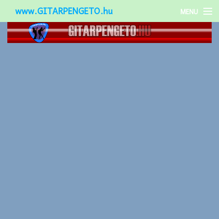
www.GITARPENGETO.hu
MENU
Népszerű-
Különleges-
Okos-gitárok
Gitár kiegészítők
Zenei stílusok
Gitár játék technikák
Gitáros lányok
Utcazenészek
Képek