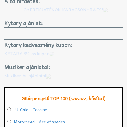
Alza hirdetés:
GYEREKJÁTÉKOK KARÁCSONYRA IS!
Kytary ajánlat:
Kytary kedvezmény kupon:
KYTARY 3%-os kupon
Muziker ajánlatai:
Muziker.hu ajánlatai
Gitárpengető TOP 100 (szavazz, bővítsd)
J.J. Cale - Cocaine
Motörhead - Ace of spades