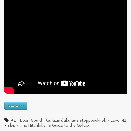
read more
42
•
Boon Gould
•
Galaxis útikalauz stopposoknak
•
Level 42
•
slap
•
The Hitchhiker's Guide to the Galaxy