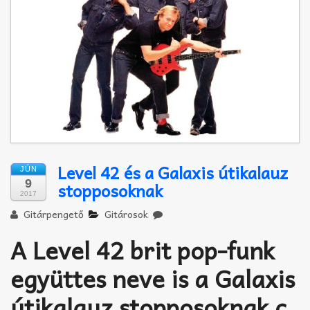
Akkord-kotta
TABok
Improvizáció
Level 42 és a Galaxis útikalauz
JÚN
9
stopposoknak
2017
Gitárpengető
Gitárosok
A Level 42 brit pop-funk
együttes neve is a Galaxis
útikalauz stopposoknak c.