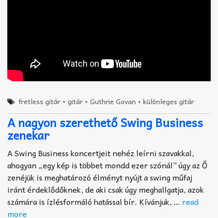
fretless gitár
•
gitár
•
Guthrie Govan
•
különleges gitár
A nagyon szerethető Swing Business
zenekar
A Swing Business koncertjeit nehéz leírni szavakkal,
ahogyan „egy kép is többet mondd ezer szónál” úgy az Ő
zenéjük is meghatározó élményt nyújt a swing műfaj
iránt érdeklődőknek, de aki csak úgy meghallgatja, azok
számára is ízlésformáló hatással bír. Kívánjuk, …
read
more