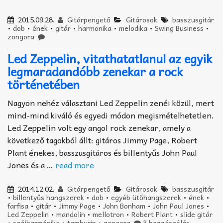
2015.09.28.
Gitárpengető
Gitárosok
basszusgitár
•
dob
•
ének
•
gitár
•
harmonika
•
melodika
•
Swing Business
•
zongora
Led Zeppelin, vitathatatlanul az egyik
legmaradandóbb zenekar a rock
történetében
Nagyon nehéz választani Led Zeppelin zenéi közül, mert
mind-mind kiváló és egyedi módon megismételhetetlen.
Led Zeppelin volt egy angol rock zenekar, amely a
következő tagokból állt: gitáros Jimmy Page, Robert
Plant énekes, basszusgitáros és billentyűs John Paul
Jones és a …
read more
2014.12.02.
Gitárpengető
Gitárosok
basszusgitár
•
billentyűs hangszerek
•
dob
•
egyéb ütőhangszerek
•
ének
•
farfisa
•
gitár
•
Jimmy Page
•
John Bonham
•
John Paul Jones
•
Led Zeppelin
•
mandolin
•
mellotron
•
Robert Plant
•
slide gitár
•
szájharmónika
•
tamburin
•
zongora
3 hozzászólás