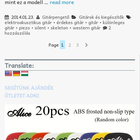
mint ez a modell …
read more
2014.01.23.
Gitárpengető
Gitárok és kiegészítők
elektroakusztikus gitár
•
érdekes gitár
•
gitár
•
különleges
gitár
•
piezo
•
silent
•
skeleton
•
western gitár
2
hozzászólás
Page
1
2
3
Translate:
SEGÍTÜNK AJÁNDÉK
ÖTLETET ADNI