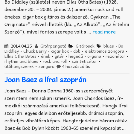
Bo Diddley (születési nevén Ellas Otha Bates) (1928.
december 30. – 2008. június 2.) amerikai rock and roll
énekes, cigar box gitáros és dalszerző. Gyakran „The
Originator” névvel illették (kb. „Az Alkotó”, „Az Értelmi
Szerző”), mivel fontos szerepe volt a …
read more
2014.04.25.
Gitárpengető
Gitárosok
blues
•
Bo
Diddley
•
Chuck Berry
•
cigar box
•
dob
•
elektromos zongora
•
Ellas Otha Bates
•
ének
•
gitár
•
hegedű
•
orgona
•
rezonátor
•
rhythm and blues
•
rock and roll
•
szintetizátor
•
ütőhangszerek
•
zongora
4 hozzászólás
Joan Baez a lírai szoprán
Joan Baez – Donna Donna 1960-as szerzeményét
szerintem nem sokan ismerik. Joan Chandos Baez, ír-
mexikói származású amerikai folkénekesnő. Hangja lírai
szoprán, egyes dalaiban erőteljesebb: drámai szoprán,
erőteljes vibrátóra képes. Hangterjedelme három oktáv.
Baez és Bob Dylan között 1963-65 szerelmi kapcsolat …