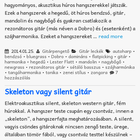
hagyományos, akusztikus húros hangszerekkel játszák.
Ezek a hangszerek a hegedű, öt húros bendzsó, gitár,
mandolin és nagybőgő és gyakran csatlakozik a
rezonátoros gitár (más néven a Dobro) és (esetenként) a
szájharmonika. Ezeket a hangszereket …
read more
2014.01.25.
Gitárpengető
Gitár leckék
autoharp
•
bendzsó
•
bluegrass
•
Dobro
•
domináns
•
flatpicking
•
gitár
•
harmonika
•
hegedű
•
Lester Flatt
•
mandolin
•
nagybőgő
•
newgrass
•
rezonátoros gitár
•
sétáló basszus
•
szájharmónika
•
tangóharmonika
•
tonika
•
zenei stílus
•
zongora
7
hozzászólás
Skeleton vagy silent gitár
Elektroakusztikus silent, skeleton western gitár, fém
húrokkal. A hangszer teste csupán egy csontváz, innen a
„skeleton”, a hangszerfajta meghatározásában. A silent,
vagyis csöndes gitároknak nincsen zengő teste, ürege,
általában tömör fából, vagy csontváz testtel készülnek –