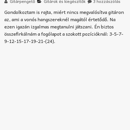
Akkord-kotta
Gitárpengető
Gitárok és kiegészítők
3 hozzászólás
Gondolkoztam is rajta, miért nincs megvalósítva gitáron
TABok
az, ami a vonós hangszereknél magától értetődő. Na
ezen igazán izgalmas megtanulni játszani. Én biztos
Improvizáció
összefirkálnám a fogólapot a szokott pozícióknál: 3-5-7-
9-12-15-17-19-21-(24).