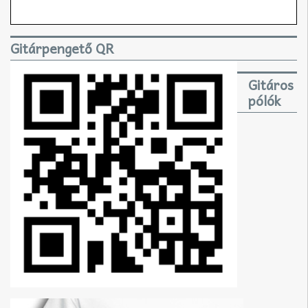
Gitárpengető QR
Gitáros
pólók