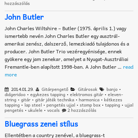
hozzászólás
John Butler
John Charles Wiltshire – Butler (1975. április 1.) vagy
ismertebb nevén John Charles Butler egy ausztrál-
amerikai zenész, dalszerző, lemezkiadó tulajdonos és a
producer. John Butler Trio vezéregyénisége, ennek
gyökere egy jam zenekar, amelyet a Nyugat-Ausztráliai
Fremantle-ben alapított 1998-ban. A John Butler …
read
more
2014.01.29.
Gitárpengető
Gitárosok
banjo
•
didgeridoo
•
egykezes tapping
•
elektromos gitár
•
eleven-
string
•
gitár
•
gitár játék technika
•
harmonica
•
kétkezes
tapping
•
lap steel
•
pengetés ujjal
•
stomp box
•
tapping
•
ujjal
pengetés
•
ukulele
•
vocals
2 hozzászólás
Bluegrass zenei stílus
Ellentétben a country zenével, a bluegrass-t