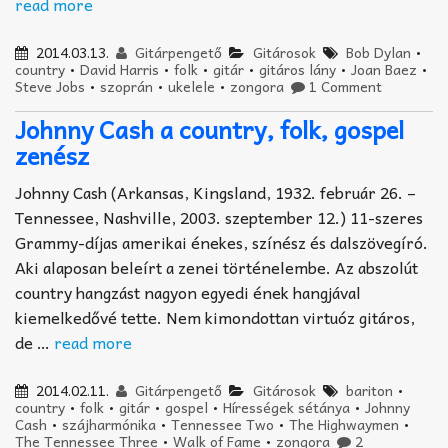
read more
2014.03.13.
Gitárpengető
Gitárosok
Bob Dylan
•
country
•
David Harris
•
folk
•
gitár
•
gitáros lány
•
Joan Baez
•
Steve Jobs
•
szoprán
•
ukelele
•
zongora
1 Comment
Johnny Cash a country, folk, gospel
zenész
Johnny Cash (Arkansas, Kingsland, 1932. február 26. –
Tennessee, Nashville, 2003. szeptember 12.) 11-szeres
Grammy-díjas amerikai énekes, színész és dalszövegíró.
Aki alaposan beleírt a zenei történelembe. Az abszolút
country hangzást nagyon egyedi ének hangjával
kiemelkedővé tette. Nem kimondottan virtuóz gitáros,
de …
read more
2014.02.11.
Gitárpengető
Gitárosok
bariton
•
country
•
folk
•
gitár
•
gospel
•
Hírességek sétánya
•
Johnny
Cash
•
szájharmónika
•
Tennessee Two
•
The Highwaymen
•
The Tennessee Three
•
Walk of Fame
•
zongora
2