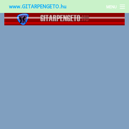
www.GITARPENGETO.hu
MENU
Népszerű-
Különleges-
Okos-gitárok
Gitár kiegészítők
Zenei stílusok
Gitár játék technikák
Gitáros lányok
Utcazenészek
Képek