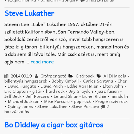
Steve Lukather
Steven Lee „Luke” Lukather 1957. október 21-én
született Kaliforniában, San Fernando Valley-ben.
Sokoldalú zenészről van szó, mivel több hangszeren is
játszik: gitáron, billentyűs hangszereken, mandolinon és
a dob sem áll távol tőle. Már csak azért is, mert amíg
apja nem …
read more
2014.09.19.
Gitárpengető
Gitárosok
Al Di Meola
•
billentyűs hangszerek
•
Bobby Kimball
•
Carlos Santana
•
Cher
•
David Hungate
•
David Paich
•
Eddie Van Halen
•
Elton John
•
Eric Clapton
•
gitár
•
hard rock
•
Jay Graydon
•
jazz fusion
•
Jeff Beck
•
Jeff Porcaro
•
Leland Sklar
•
Lionel Richie
•
mandolin
•
Michael Jackson
•
Mike Porcaro
•
pop rock
•
Progresszív rock
•
Quincy Jones
•
Steve Lukather
•
Steve Porcaro
2
hozzászólás
Bo Diddley a cigar box gitáros