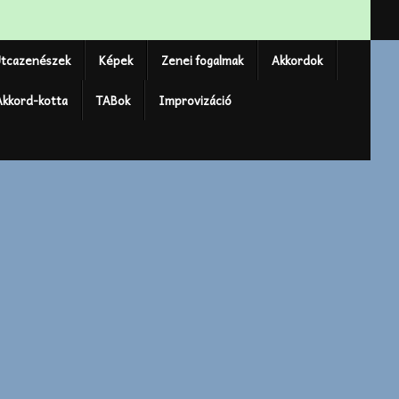
tcazenészek
Képek
Zenei fogalmak
Akkordok
Akkord-kotta
TABok
Improvizáció