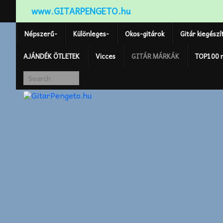
www.GITARPENGETO.hu
Népszerű-
Különleges-
Okos-gitárok
Gitár kiegészí
AJÁNDÉK ÖTLETEK
Vicces
GITÁR MÁRKÁK
TOP100 