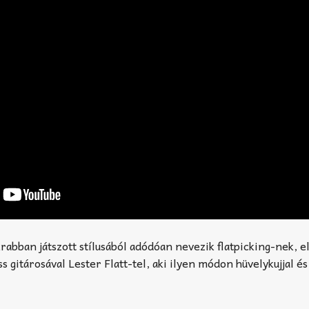
krabban játszott stílusából adódóan nevezik flatpicking-nek, e
ss gitárosával Lester Flatt-tel, aki ilyen módon hüvelykujjal és