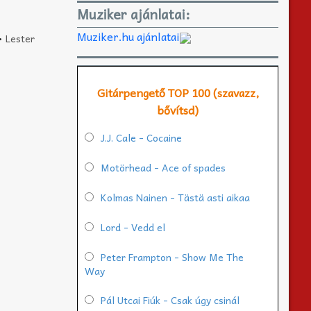
Muziker ajánlatai:
Muziker.hu ajánlatai
•
Lester
Gitárpengető TOP 100 (szavazz,
bővítsd)
J.J. Cale - Cocaine
Motörhead - Ace of spades
Kolmas Nainen - Tästä asti aikaa
Lord - Vedd el
Peter Frampton - Show Me The
Way
Pál Utcai Fiúk - Csak úgy csinál