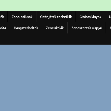
tők
Zenei stílusok
Gitár játék technikák
Gitáros lányok
U
nóta
Hangszerboltok
Zeneiskolák
Zeneszerzés alapjai