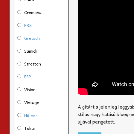
Cremona
PRS
Gretsch
Samick
Stretton
ESP
Vision
Vintage
A gitárt a jelenleg leggya
stílus nagy hatású bluegra
Höfner
ujjával pengetett.
Tokai