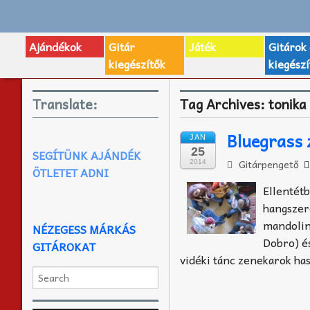
Ajándékok
Gitár
Játék
Gitárok
kiegészítők
kiegészí
Translate:
Tag Archives:
tonika
Bluegrass z
JAN
25
SEGÍTÜNK AJÁNDÉK
Gitárpengető
2014
ÖTLETET ADNI
Ellentét
hangszere
mandolin
NÉZEGESS MÁRKÁS
Dobro) é
GITÁROKAT
vidéki tánc zenekarok has