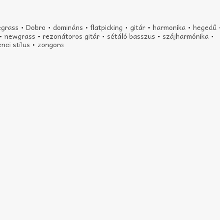
egrass
•
Dobro
•
domináns
•
flatpicking
•
gitár
•
harmonika
•
hegedű
•
newgrass
•
rezonátoros gitár
•
sétáló basszus
•
szájharmónika
•
nei stílus
•
zongora