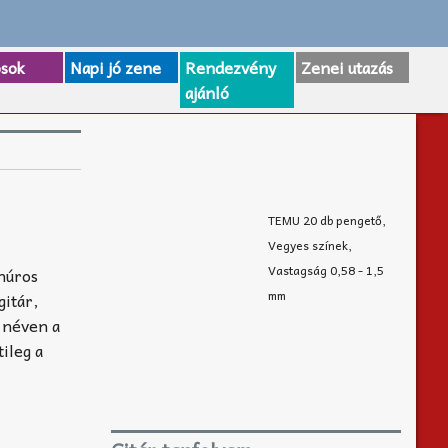
osok
Napi jó zene
Rendezvény
Zenei utazás
ajánló
TEMU 20 db pengető,
Vegyes színek,
Vastagság 0,58 - 1,5
 húros
mm
gitár,
 néven a
ileg a