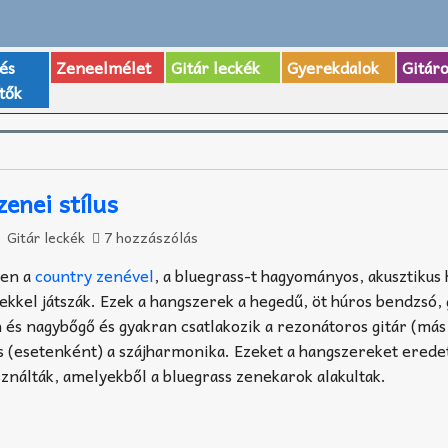
 és
Zeneelmélet
Gitár leckék
Gyerekdalok
Gitár
tők
enei stílus
Gitár leckék
7 hozzászólás
ben a
country zenével
, a bluegrass-t hagyományos, akusztikus
kkel játszák. Ezek a hangszerek a hegedű, öt húros bendzsó, 
 és nagybőgő és gyakran csatlakozik a rezonátoros gitár (más
s (esetenként) a szájharmonika. Ezeket a hangszereket eredet
ználták, amelyekből a bluegrass zenekarok alakultak.