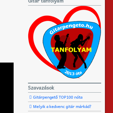
Gitár tanfolyam
Szavazások
Gitárpengető TOP100 nóta
Melyik a kedvenc gitár márkád?