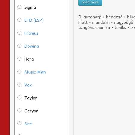
read more
Sigma
autoharp
•
bendzsó
•
blu
LTD (ESP)
Flatt
•
mandolin
•
nagybőgő
tangóharmonika
•
tonika
•
ze
Framus
Dowina
Hora
Music Man
Vox
Taylor
Geryon
Sire