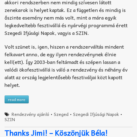
akkori rendszerben nem mindig szívesen látott
zenekarok is helyet kaptak. Ez a független és mindig is
őszinte esemény nem más volt, mint a mára egyik
legkedveltebb fesztivállá és nyárvégi programmá érett
Szegedi Ifjúsági Napok, vagyis a SZIN.
Volt szünet is, igen, hiszen a rendszerváltás mindent
felkavart anno, de egy ilyen rendezvénynek élnie
kell(ett). Így 2003-ban feltámadt és szépen lassan a
valódi ökofesztivállá is váló a rendezvény és néhány év
alatt az ország legjelentősebb fesztiváljai közt kapott
helyet.
read more
Rendezvény ajánló
•
Szeged
•
Szegedi Ifjúsági Napok
•
SZIN
Thanks Jimi! – Köszönjük Béla!