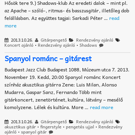
Hősök tere 9.) Shadows-klub Az eredeti dalok – mint pl.
az Apache – szóló-, ritmus- és basszusgitár, illetőleg dob
felállásban. Az együttes tagjai: Sarkadi Péter …
read
more
2013.10.26.
Gitárpengető
Rendezvény ajánló
Koncert ajánló
•
Rendezvény ajánló
•
Shadows
Spanyol románc – gitárest
Budapest Jazz Club Budapest 1088, Múzeum utca 7. 2013.
November 19. Kedd, 20:00 Spanyol románc Koncert
színház akusztikus gitárra Zene: Luis Milan, Alonso
Mudarra, Gaspar Sanz, Fernando Több mint
gitárkoncert, zenetörténet, kultúra, látvány – mesélő
komolyzene. Lélek és kultúra. More …
read more
2013.10.26.
Gitárpengető
Rendezvény ajánló
akusztikus gitár
•
fingerstyle
•
pengetés ujjal
•
Rendezvény
ajánló
•
spanyol gitár