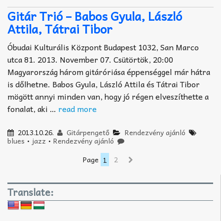
Gitár Trió – Babos Gyula, László
Attila, Tátrai Tibor
Óbudai Kulturális Központ Budapest 1032, San Marco
utca 81. 2013. November 07. Csütörtök, 20:00
Magyarország három gitáróriása éppenséggel már hátra
is dőlhetne. Babos Gyula, László Attila és Tátrai Tibor
mögött annyi minden van, hogy jó régen elveszíthette a
fonalat, aki …
read more
2013.10.26.
Gitárpengető
Rendezvény ajánló
blues
•
jazz
•
Rendezvény ajánló
Page
1
2
Translate: