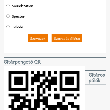
Soundstation
Spector
Toledo
Szavazok
Szavazás állása
Gitárpengető QR
Gitáros
pólók