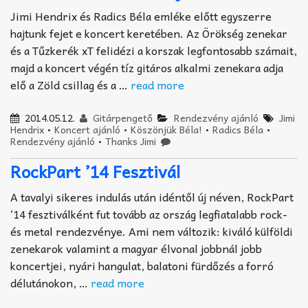
Jimi Hendrix és Radics Béla emléke előtt egyszerre
hajtunk fejet e koncert keretében. Az Örökség zenekar
és a Tűzkerék xT felidézi a korszak legfontosabb számait,
majd a koncert végén tíz gitáros alkalmi zenekara adja
elő a Zöld csillag és a …
read more
2014.05.12.
Gitárpengető
Rendezvény ajánló
Jimi
Hendrix
•
Koncert ajánló
•
Köszönjük Béla!
•
Radics Béla
•
Rendezvény ajánló
•
Thanks Jimi
RockPart ’14 Fesztivál
A tavalyi sikeres indulás után idéntől új néven, RockPart
‘14 fesztiválként fut tovább az ország legfiatalabb rock-
és metal rendezvénye. Ami nem változik: kiváló külföldi
zenekarok valamint a magyar élvonal jobbnál jobb
koncertjei, nyári hangulat, balatoni fürdőzés a forró
délutánokon, …
read more