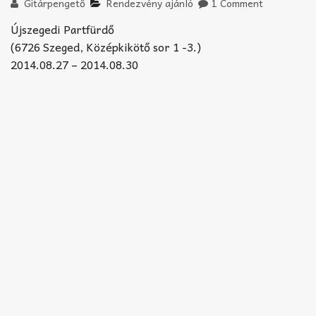
Akkord-kotta
Gitárpengető
Rendezvény ajánló
1 Comment
Újszegedi Partfürdő
TABok
(6726 Szeged, Középkikötő sor 1 -3.)
2014.08.27 – 2014.08.30
Improvizáció