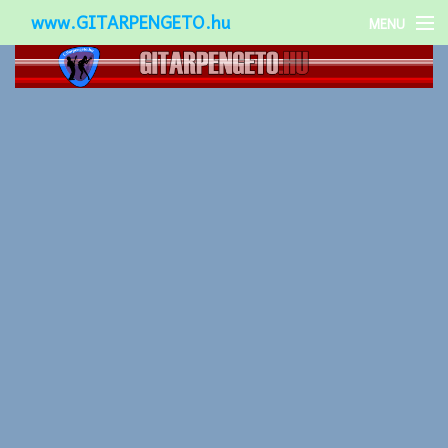
www.GITARPENGETO.hu
MENU
Népszerű-
Különleges-
Okos-gitárok
Gitár kiegészítők
Zenei stílusok
Gitár játék technikák
Gitáros lányok
Utcazenészek
Képek