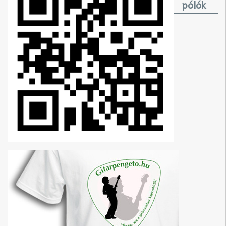
pólók