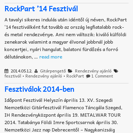
RockPart ’14 Fesztivál
A tavalyi sikeres indulás után idéntől új néven, RockPart
‘14 fesztiválként fut tovább az ország legfiatalabb rock-
és metal rendezvénye. Ami nem változik: kiváló külföldi
zenekarok valamint a magyar élvonal jobbnál jobb
koncertjei, nyári hangulat, balatoni fürdőzés a forró
délutánokon, …
read more
2014.05.12.
Gitárpengető
Rendezvény ajánló
fesztivál
•
Rendezvény ajánló
•
RockPart
1 Comment
Fesztiválok 2014-ben
Időpont Fesztivál Helyszín április 13. XV. Szegedi
Nemzetközi Gitárfesztivál Flamenco Táncgála Szeged,
IH Rendezvényközpont április 19. METALWAR TOUR
2014. Tatabánya Földi Imre Sportcsarnok április 30.
Nemzetközi Jazz nap Debrecentől – Nagykanizsáig