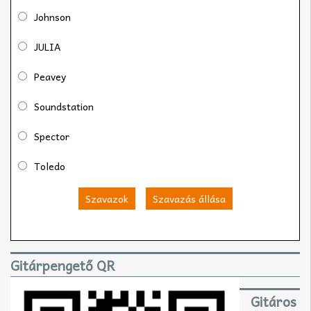
Johnson
JULIA
Peavey
Soundstation
Spector
Toledo
Szavazok
Szavazás állása
Gitárpengető QR
Gitáros