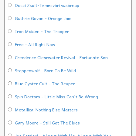
Daczi Zsolt-Temesvári vasárnap
Guthrie Govan - Orange Jam
Iron Maiden - The Trooper
Free - All Right Now
Creedence Clearwater Revival - Fortunate Son
Steppenwolf - Born To Be Wild
Blue Oyster Cult - The Reaper
Spin Doctors - Little Miss Can't Be Wrong
Metallica: Nothing Else Matters
Gary Moore - Still Got The Blues
Joe Satriani - Always With Me, Always With You