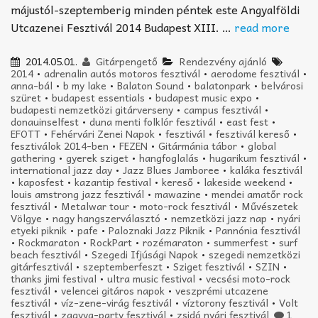
májustól-szeptemberig minden péntek este Angyalföldi
Utcazenei Fesztivál 2014 Budapest XIII. …
read more
2014.05.01.
Gitárpengető
Rendezvény ajánló
2014
•
adrenalin autós motoros fesztivál
•
aerodome fesztivál
•
anna-bál
•
b my lake
•
Balaton Sound
•
balatonpark
•
belvárosi
szüret
•
budapest essentials
•
budapest music expo
•
budapesti nemzetközi gitárverseny
•
campus fesztivál
•
donauinselfest
•
duna menti folklór fesztivál
•
east fest
•
EFOTT
•
Fehérvári Zenei Napok
•
fesztivál
•
fesztivál kereső
•
fesztiválok 2014-ben
•
FEZEN
•
Gitármánia tábor
•
global
gathering
•
gyerek sziget
•
hangfoglalás
•
hugarikum fesztivál
•
international jazz day
•
Jazz Blues Jamboree
•
kaláka fesztivál
•
kaposfest
•
kazantip festival
•
kereső
•
lakeside weekend
•
louis amstrong jazz fesztivál
•
mawazine
•
mendei amatőr rock
fesztivál
•
Metalwar tour
•
moto-rock fesztivál
•
Művészetek
Völgye
•
nagy hangszerválasztó
•
nemzetközi jazz nap
•
nyári
etyeki piknik
•
pafe
•
Paloznaki Jazz Piknik
•
Pannónia fesztivál
•
Rockmaraton
•
RockPart
•
rozémaraton
•
summerfest
•
surf
beach fesztivál
•
Szegedi Ifjúsági Napok
•
szegedi nemzetközi
gitárfesztivál
•
szeptemberfeszt
•
Sziget fesztivál
•
SZIN
•
thanks jimi festival
•
ultra music festival
•
vecsési moto-rock
fesztivál
•
velencei gitáros napok
•
veszprémi utcazene
fesztivál
•
víz-zene-virág fesztivál
•
víztorony fesztivál
•
Volt
fesztivál
•
zagyva-party fesztivál
•
zsidó nyári fesztivál
1