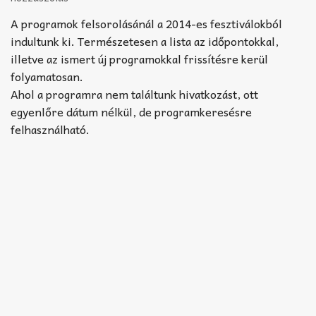
Akkord-kotta
A programok felsorolásánál a 2014-es fesztiválokból
TABok
indultunk ki. Természetesen a lista az időpontokkal,
illetve az ismert új programokkal frissítésre kerül
Improvizáció
folyamatosan.
Ahol a programra nem találtunk hivatkozást, ott
egyenlőre dátum nélkül, de programkeresésre
felhasználható.