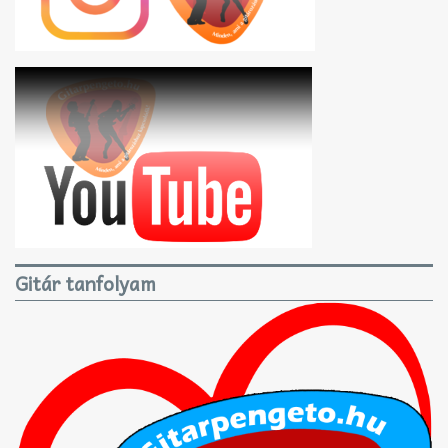
Gitár tanfolyam