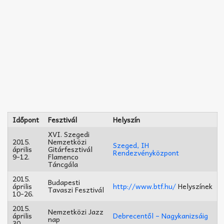
Időpont
Fesztivál
Helyszín
XVI. Szegedi
2015.
Nemzetközi
Szeged, IH
április
Gitárfesztivál
Rendezvényközpont
9-12.
Flamenco
Táncgála
2015.
Budapesti
április
http://www.btf.hu/
Helyszínek
Tavaszi Fesztivál
10-26.
2015.
Nemzetközi Jazz
április
Debrecentől – Nagykanizsáig
nap
30.