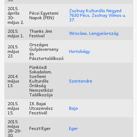
2015.
Zsolnay Kulturális Negyed
április
Pécsi Egyetemi
7630 Pécs, Zsolnay Vilmos u.
30-
Napok (PEN)
37.
május 2.
2015.
Thanks Jimi
Wroclaw, Lengyelország
május 1.
Festival
Országos
2015.
Gulyásverseny
május
Hortobágy
és
23.
Pásztortalálkozó
Pünkösdi
Sokadalom,
2014.
Szellemi
május
Kulturális
Szentendre
13.
Örökség
Nemzetközi
Találkozója
2015.
IX. Bajai
május
Utcazenész
Baja
15.
Fesztivál
2015.
május
Feszt!Eger
Eger
28-29-
30.