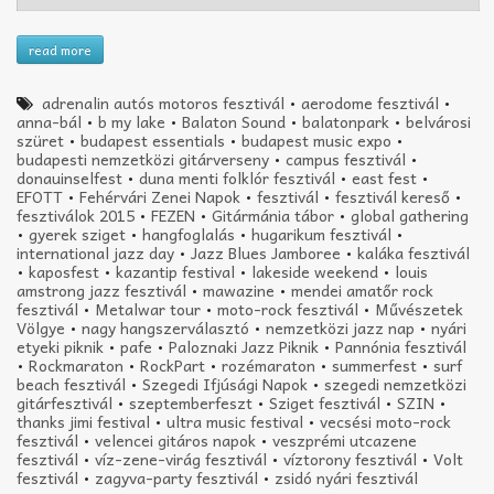
read more
adrenalin autós motoros fesztivál
•
aerodome fesztivál
•
anna-bál
•
b my lake
•
Balaton Sound
•
balatonpark
•
belvárosi
szüret
•
budapest essentials
•
budapest music expo
•
budapesti nemzetközi gitárverseny
•
campus fesztivál
•
donauinselfest
•
duna menti folklór fesztivál
•
east fest
•
EFOTT
•
Fehérvári Zenei Napok
•
fesztivál
•
fesztivál kereső
•
fesztiválok 2015
•
FEZEN
•
Gitármánia tábor
•
global gathering
•
gyerek sziget
•
hangfoglalás
•
hugarikum fesztivál
•
international jazz day
•
Jazz Blues Jamboree
•
kaláka fesztivál
•
kaposfest
•
kazantip festival
•
lakeside weekend
•
louis
amstrong jazz fesztivál
•
mawazine
•
mendei amatőr rock
fesztivál
•
Metalwar tour
•
moto-rock fesztivál
•
Művészetek
Völgye
•
nagy hangszerválasztó
•
nemzetközi jazz nap
•
nyári
etyeki piknik
•
pafe
•
Paloznaki Jazz Piknik
•
Pannónia fesztivál
•
Rockmaraton
•
RockPart
•
rozémaraton
•
summerfest
•
surf
beach fesztivál
•
Szegedi Ifjúsági Napok
•
szegedi nemzetközi
gitárfesztivál
•
szeptemberfeszt
•
Sziget fesztivál
•
SZIN
•
thanks jimi festival
•
ultra music festival
•
vecsési moto-rock
fesztivál
•
velencei gitáros napok
•
veszprémi utcazene
fesztivál
•
víz-zene-virág fesztivál
•
víztorony fesztivál
•
Volt
fesztivál
•
zagyva-party fesztivál
•
zsidó nyári fesztivál