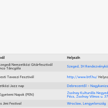
vál
Helyszín
Szegedi Nemzetközi Gitárfesztivál
Szeged, IH Rendezvényk
nco Táncgála
esti Tavaszi Fesztivál
http://www.btf.hu/
Helysz
tközi Jazz nap
Debrecentől – Nagykanizs
Zsolnay Kulturális Negye
 Egyetemi Napok (PEN)
Pécs, Zsolnay Vilmos u. 37
 Jimi Festival
Wroclaw, Lengyelország