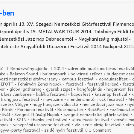
4-ben
n április 13. XV. Szegedi Nemzetközi Gitárfesztivál Flamenc
zpont április 19. METALWAR TOUR 2014. Tatabánya Földi I
 Nemzetközi Jazz nap Debrecentől – Nagykanizsáig májustól-
ek este Angyalföldi Utcazenei Fesztivál 2014 Budapest XII
tő
Rendezvény ajánló
2014
•
adrenalin autós motoros fesztivá
ake
•
Balaton Sound
•
balatonpark
•
belvárosi szüret
•
budapest esse
esti nemzetközi gitárverseny
•
campus fesztivál
•
donauinselfest
•
•
EFOTT
•
Fehérvári Zenei Napok
•
fesztivál
•
fesztivál kereső
•
feszt
bor
•
global gathering
•
gyerek sziget
•
hangfoglalás
•
hugarikum fes
 Blues Jamboree
•
kaláka fesztivál
•
kaposfest
•
kazantip festival
•
k
strong jazz fesztivál
•
mawazine
•
mendei amatőr rock fesztivál
•
Me
szetek Völgye
•
nagy hangszerválasztó
•
nemzetközi jazz nap
•
nyá
 Piknik
•
Pannónia fesztivál
•
Rockmaraton
•
RockPart
•
rozémarato
ztivál
•
Szegedi Ifjúsági Napok
•
szegedi nemzetközi gitárfesztivál
•
sztivál
•
SZIN
•
thanks jimi festival
•
ultra music festival
•
vecsési m
napok
•
veszprémi utcazene fesztivál
•
víz-zene-virág fesztivál
•
víz
gyva-party fesztivál
•
zsidó nyári fesztivál
1 Comment