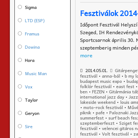
Sigma
Fesztiválok 201
LTD (ESP)
Időpont Fesztivál Helyszí
Szeged, IH Rendezvénykö
Framus
Sportcsarnok április 30.
Dowina
szeptemberig minden pént
more
Hora
2014.05.01.
Gitárpenge
Music Man
fesztivál
•
anna-bál
•
b my l
budapest music expo
•
budap
folklór fesztivál
•
east fest
Vox
ben
•
FEZEN
•
Gitármánia tá
international jazz day
•
Jazz
Taylor
lakeside weekend
•
louis am
•
moto-rock fesztivál
•
Művé
piknik
•
pafe
•
Paloznaki Jazz
Geryon
summerfest
•
surf beach fes
szeptemberfeszt
•
Sziget fe
Sire
fesztivál
•
velencei gitáros 
fesztivál
•
Volt fesztivál
•
za