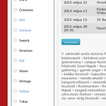
2015. május 23.
Orszá
Pünkö
Cremona
2014. május 13.
Öröks
2015. május 15.
IX. B
PRS
2015. május 28-
Feszt
29-30.
Gretsch
Samick
read more
Stretton
adrenalin autós motoros f
balatonpark
•
belvárosi szür
ESP
gitárverseny
•
campus feszti
Fehérvári Zenei Napok
•
fesz
gathering
•
gyerek sziget
•
Vision
•
kaláka fesztivál
•
kaposfes
mawazine
•
mendei amatőr r
Vintage
hangszerválasztó
•
nemzetk
fesztivál
•
Rockmaraton
•
Ro
Napok
•
szegedi nemzetközi 
Höfner
ultra music festival
•
vecsési
víz-zene-virág fesztivál
•
ví
Tokai