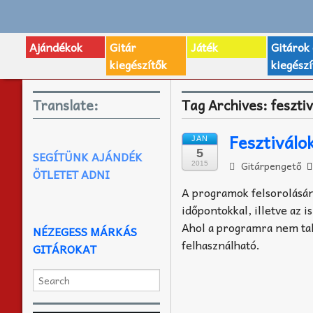
Ajándékok
Gitár
Játék
Gitárok
kiegészítők
kiegészí
Translate:
Tag Archives:
feszti
Fesztiválo
JAN
5
SEGÍTÜNK AJÁNDÉK
Gitárpengető
2015
ÖTLETET ADNI
A programok felsorolásáná
időpontokkal, illetve az 
Ahol a programra nem tal
NÉZEGESS MÁRKÁS
felhasználható.
GITÁROKAT