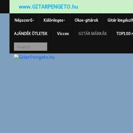
www.GITARPENGETO.hu
Népszerű-
Különleges-
Okos-gitárok
Gitár kiegészí
AJÁNDÉK ÖTLETEK
Vicces
GITÁR MÁRKÁK
TOP100 