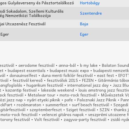
gos Gulyásverseny és Pásztortalálkozó
Hortobágy
sdi Sokadalom, Szellemi Kulturális
Szentendre
ég Nemzetközi Találkozója
ajai Utcazenész Fesztivál
Baja
!Eger
Eger
esztivál
•
aerodome fesztivál
•
anna-bál
•
b my lake
•
Balaton Sound
et
•
budapest essentials
•
budapest music expo
•
budapesti nemzetk
vál
•
donauinselfest
•
duna menti folklór fesztivál
•
east fest
•
EFOT
tivál
•
fesztivál kereső
•
fesztiválok 2015
•
FEZEN
•
Gitármánia tábo
hangfoglalás
•
hugarikum fesztivál
•
international jazz day
•
Jazz Bl
t
•
kazantip festival
•
lakeside weekend
•
louis amstrong jazz fesztiv
ock fesztivál
•
Metalwar tour
•
moto-rock fesztivál
•
Művészetek V
özi jazz nap
•
nyári etyeki piknik
•
pafe
•
Paloznaki Jazz Piknik
•
Pan
ckPart
•
rozémaraton
•
summerfest
•
surf beach fesztivál
•
Szegedi 
gitárfesztivál
•
szeptemberfeszt
•
Sziget fesztivál
•
SZIN
•
thanks j
 moto-rock fesztivál
•
velencei gitáros napok
•
veszprémi utcazene f
ztorony fesztivál
•
Volt fesztivál
•
zagyva-party fesztivál
•
zsidó nyár