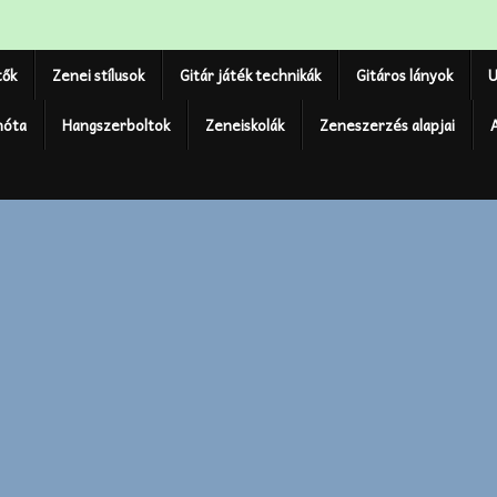
tők
Zenei stílusok
Gitár játék technikák
Gitáros lányok
U
nóta
Hangszerboltok
Zeneiskolák
Zeneszerzés alapjai