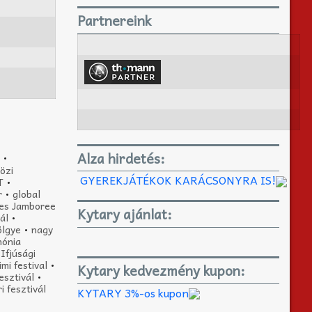
Partnereink
Alza hirdetés:
•
özi
GYEREKJÁTÉKOK KARÁCSONYRA IS!
T
•
r
•
global
ues Jamboree
Kytary ajánlat:
ál
•
ölgye
•
nagy
nónia
Ifjúsági
imi festival
•
Kytary kedvezmény kupon:
esztivál
•
i fesztivál
KYTARY 3%-os kupon