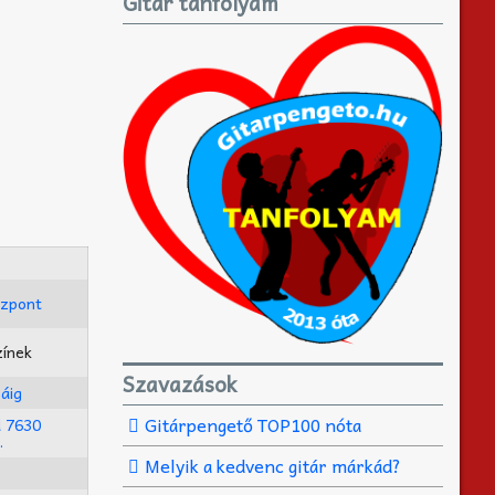
Gitár tanfolyam
özpont
ínek
Szavazások
áig
Gitárpengető TOP100 nóta
d 7630
.
Melyik a kedvenc gitár márkád?