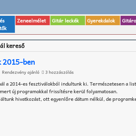
 és
Zeneelmélet
Gitár leckék
Gyerekdalok
Gitár
tők
vál kereső
k 2015-ben
Rendezvény ajánló
3 hozzászólás
l a 2014-es fesztiválokból indultunk ki. Természetesen a list
ismert új programokkal frissítésre kerül folyamatosan.
áltunk hivatkozást, ott egyenlőre dátum nélkül, de program