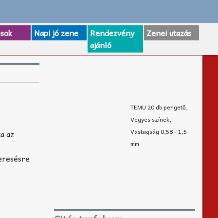
osok
Napi jó zene
Rendezvény
Zenei utazás
ajánló
TEMU 20 db pengető,
Vegyes színek,
Vastagság 0,58 - 1,5
a az
mm
keresésre