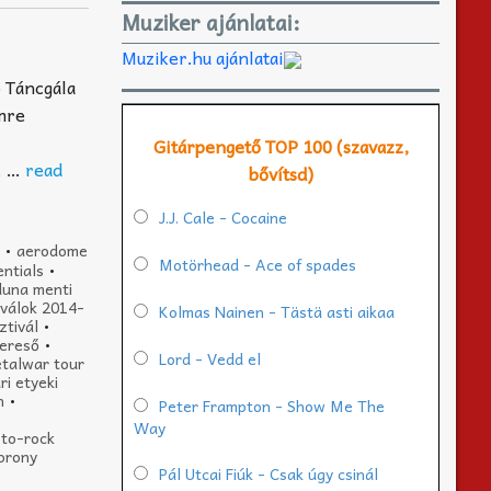
Muziker ajánlatai:
Muziker.hu ajánlatai
o Táncgála
mre
Gitárpengető TOP 100 (szavazz,
I. …
read
bővítsd)
J.J. Cale - Cocaine
l
•
aerodome
Motörhead - Ace of spades
ntials
•
duna menti
iválok 2014-
Kolmas Nainen - Tästä asti aikaa
ztivál
•
ereső
•
Lord - Vedd el
talwar tour
ri etyeki
n
•
Peter Frampton - Show Me The
Way
oto-rock
torony
Pál Utcai Fiúk - Csak úgy csinál