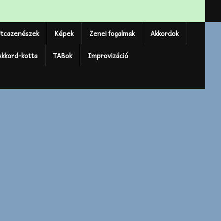
tcazenészek
Képek
Zenei fogalmak
Akkordok
Akkord-kotta
TABok
Improvizáció