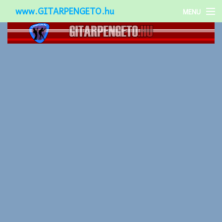
www.GITARPENGETO.hu
MENU
Népszerű-
Különleges-
Okos-gitárok
Gitár kiegészítők
Zenei stílusok
Gitár játék technikák
Gitáros lányok
Utcazenészek
Képek