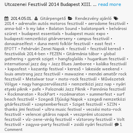
Utcazenei Fesztivál 2014 Budapest XIII. …
read more
2014.05.01.
Gitárpengető
Rendezvény ajánló
2014
•
adrenalin autós motoros fesztivál
•
aerodome fesztivál
•
anna-bál
•
b my lake
•
Balaton Sound
•
balatonpark
•
belvárosi
szüret
•
budapest essentials
•
budapest music expo
•
budapesti nemzetközi gitárverseny
•
campus fesztivál
•
donauinselfest
•
duna menti folklór fesztivál
•
east fest
•
EFOTT
•
Fehérvári Zenei Napok
•
fesztivál
•
fesztivál kereső
•
fesztiválok 2014-ben
•
FEZEN
•
Gitármánia tábor
•
global
gathering
•
gyerek sziget
•
hangfoglalás
•
hugarikum fesztivál
•
international jazz day
•
Jazz Blues Jamboree
•
kaláka fesztivál
•
kaposfest
•
kazantip festival
•
kereső
•
lakeside weekend
•
louis amstrong jazz fesztivál
•
mawazine
•
mendei amatőr rock
fesztivál
•
Metalwar tour
•
moto-rock fesztivál
•
Művészetek
Völgye
•
nagy hangszerválasztó
•
nemzetközi jazz nap
•
nyári
etyeki piknik
•
pafe
•
Paloznaki Jazz Piknik
•
Pannónia fesztivál
•
Rockmaraton
•
RockPart
•
rozémaraton
•
summerfest
•
surf
beach fesztivál
•
Szegedi Ifjúsági Napok
•
szegedi nemzetközi
gitárfesztivál
•
szeptemberfeszt
•
Sziget fesztivál
•
SZIN
•
thanks jimi festival
•
ultra music festival
•
vecsési moto-rock
fesztivál
•
velencei gitáros napok
•
veszprémi utcazene
fesztivál
•
víz-zene-virág fesztivál
•
víztorony fesztivál
•
Volt
fesztivál
•
zagyva-party fesztivál
•
zsidó nyári fesztivál
1
Comment