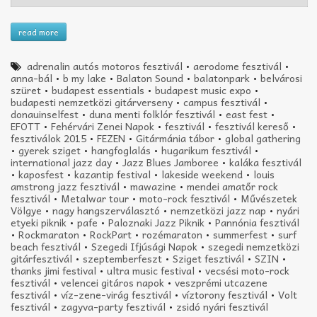
read more
adrenalin autós motoros fesztivál
•
aerodome fesztivál
•
anna-bál
•
b my lake
•
Balaton Sound
•
balatonpark
•
belvárosi
szüret
•
budapest essentials
•
budapest music expo
•
budapesti nemzetközi gitárverseny
•
campus fesztivál
•
donauinselfest
•
duna menti folklór fesztivál
•
east fest
•
EFOTT
•
Fehérvári Zenei Napok
•
fesztivál
•
fesztivál kereső
•
fesztiválok 2015
•
FEZEN
•
Gitármánia tábor
•
global gathering
•
gyerek sziget
•
hangfoglalás
•
hugarikum fesztivál
•
international jazz day
•
Jazz Blues Jamboree
•
kaláka fesztivál
•
kaposfest
•
kazantip festival
•
lakeside weekend
•
louis
amstrong jazz fesztivál
•
mawazine
•
mendei amatőr rock
fesztivál
•
Metalwar tour
•
moto-rock fesztivál
•
Művészetek
Völgye
•
nagy hangszerválasztó
•
nemzetközi jazz nap
•
nyári
etyeki piknik
•
pafe
•
Paloznaki Jazz Piknik
•
Pannónia fesztivál
•
Rockmaraton
•
RockPart
•
rozémaraton
•
summerfest
•
surf
beach fesztivál
•
Szegedi Ifjúsági Napok
•
szegedi nemzetközi
gitárfesztivál
•
szeptemberfeszt
•
Sziget fesztivál
•
SZIN
•
thanks jimi festival
•
ultra music festival
•
vecsési moto-rock
fesztivál
•
velencei gitáros napok
•
veszprémi utcazene
fesztivál
•
víz-zene-virág fesztivál
•
víztorony fesztivál
•
Volt
fesztivál
•
zagyva-party fesztivál
•
zsidó nyári fesztivál