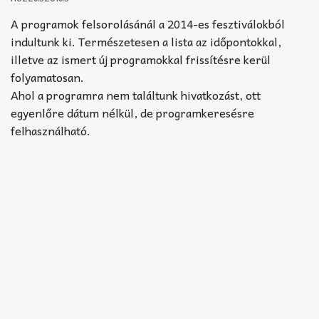
Akkord-kotta
A programok felsorolásánál a 2014-es fesztiválokból
TABok
indultunk ki. Természetesen a lista az időpontokkal,
illetve az ismert új programokkal frissítésre kerül
Improvizáció
folyamatosan.
Ahol a programra nem találtunk hivatkozást, ott
egyenlőre dátum nélkül, de programkeresésre
felhasználható.