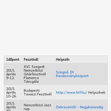
Időpont
Fesztivál
Helyszín
XVI. Szegedi
2015.
Nemzetközi
Szeged, IH
április
Gitárfesztivál
Rendezvényközpont
9-12.
Flamenco
Táncgála
2015.
Budapesti
április
http://www.btf.hu/
Helyszínek
Tavaszi Fesztivál
10-26.
2015.
Nemzetközi Jazz
április
Debrecentől – Nagykanizsáig
nap
30.