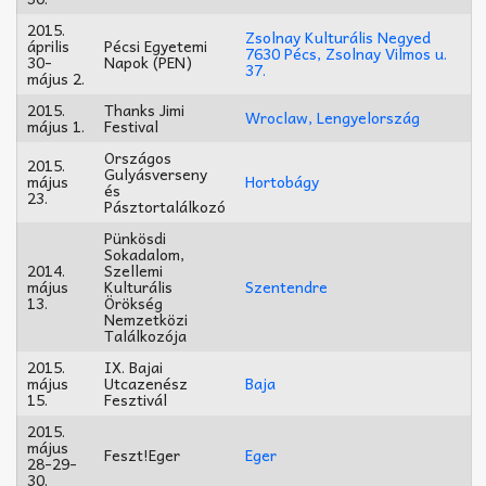
2015.
Zsolnay Kulturális Negyed
április
Pécsi Egyetemi
7630 Pécs, Zsolnay Vilmos u.
30-
Napok (PEN)
37.
május 2.
2015.
Thanks Jimi
Wroclaw, Lengyelország
május 1.
Festival
Országos
2015.
Gulyásverseny
május
Hortobágy
és
23.
Pásztortalálkozó
Pünkösdi
Sokadalom,
2014.
Szellemi
május
Kulturális
Szentendre
13.
Örökség
Nemzetközi
Találkozója
2015.
IX. Bajai
május
Utcazenész
Baja
15.
Fesztivál
2015.
május
Feszt!Eger
Eger
28-29-
30.