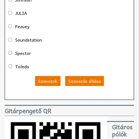
JULIA
Peavey
Soundstation
Spector
Toledo
Szavazok
Szavazás állása
Gitárpengető QR
Gitáros
pólók