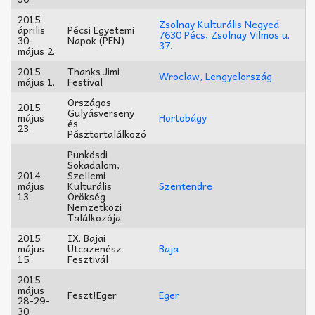
2015.
Zsolnay Kulturális Negyed
április
Pécsi Egyetemi
7630 Pécs, Zsolnay Vilmos u.
30-
Napok (PEN)
37.
május 2.
2015.
Thanks Jimi
Wroclaw, Lengyelország
május 1.
Festival
Országos
2015.
Gulyásverseny
május
Hortobágy
és
23.
Pásztortalálkozó
Pünkösdi
Sokadalom,
2014.
Szellemi
május
Kulturális
Szentendre
13.
Örökség
Nemzetközi
Találkozója
2015.
IX. Bajai
május
Utcazenész
Baja
15.
Fesztivál
2015.
május
Feszt!Eger
Eger
28-29-
30.