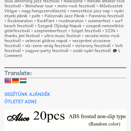
louis amstrong jazz fesztivál
•
mawazine
•
mendei amatőr rock
fesztivál
•
Metalwar tour
•
moto-rock fesztivál
•
Művészetek
Völgye
•
nagy hangszerválasztó
•
nemzetközi jazz nap
•
nyári
etyeki piknik
•
pafe
•
Paloznaki Jazz Piknik
•
Pannónia fesztivál
•
Rockmaraton
•
RockPart
•
rozémaraton
•
summerfest
•
surf
beach fesztivál
•
Szegedi Ifjúsági Napok
•
szegedi nemzetközi
gitárfesztivál
•
szeptemberfeszt
•
Sziget fesztivál
•
SZIN
•
thanks jimi festival
•
ultra music festival
•
vecsési moto-rock
fesztivál
•
velencei gitáros napok
•
veszprémi utcazene
fesztivál
•
víz-zene-virág fesztivál
•
víztorony fesztivál
•
Volt
fesztivál
•
zagyva-party fesztivál
•
zsidó nyári fesztivál
1
Comment
Translate:
SEGÍTÜNK AJÁNDÉK
ÖTLETET ADNI