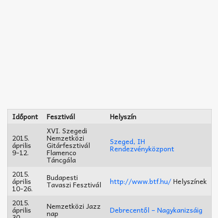
Időpont
Fesztivál
Helyszín
XVI. Szegedi
2015.
Nemzetközi
Szeged, IH
április
Gitárfesztivál
Rendezvényközpont
9-12.
Flamenco
Táncgála
2015.
Budapesti
április
http://www.btf.hu/
Helyszínek
Tavaszi Fesztivál
10-26.
2015.
Nemzetközi Jazz
április
Debrecentől – Nagykanizsáig
nap
30.