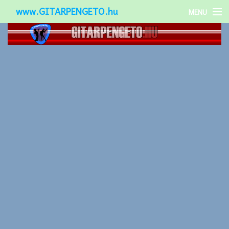
www.GITARPENGETO.hu
MENU
Népszerű-
Különleges-
Okos-gitárok
Gitár kiegészítők
Zenei stílusok
Gitár játék technikák
Gitáros lányok
Utcazenészek
Képek