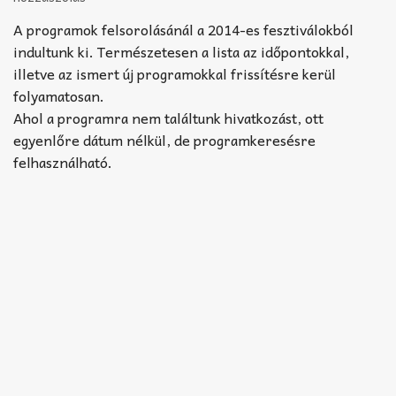
Akkord-kotta
A programok felsorolásánál a 2014-es fesztiválokból
TABok
indultunk ki. Természetesen a lista az időpontokkal,
illetve az ismert új programokkal frissítésre kerül
Improvizáció
folyamatosan.
Ahol a programra nem találtunk hivatkozást, ott
egyenlőre dátum nélkül, de programkeresésre
felhasználható.