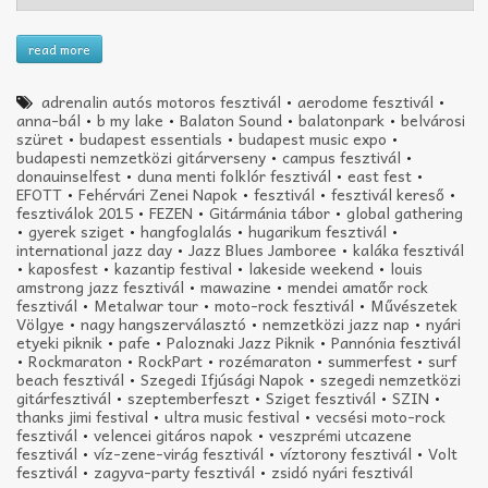
read more
adrenalin autós motoros fesztivál
•
aerodome fesztivál
•
anna-bál
•
b my lake
•
Balaton Sound
•
balatonpark
•
belvárosi
szüret
•
budapest essentials
•
budapest music expo
•
budapesti nemzetközi gitárverseny
•
campus fesztivál
•
donauinselfest
•
duna menti folklór fesztivál
•
east fest
•
EFOTT
•
Fehérvári Zenei Napok
•
fesztivál
•
fesztivál kereső
•
fesztiválok 2015
•
FEZEN
•
Gitármánia tábor
•
global gathering
•
gyerek sziget
•
hangfoglalás
•
hugarikum fesztivál
•
international jazz day
•
Jazz Blues Jamboree
•
kaláka fesztivál
•
kaposfest
•
kazantip festival
•
lakeside weekend
•
louis
amstrong jazz fesztivál
•
mawazine
•
mendei amatőr rock
fesztivál
•
Metalwar tour
•
moto-rock fesztivál
•
Művészetek
Völgye
•
nagy hangszerválasztó
•
nemzetközi jazz nap
•
nyári
etyeki piknik
•
pafe
•
Paloznaki Jazz Piknik
•
Pannónia fesztivál
•
Rockmaraton
•
RockPart
•
rozémaraton
•
summerfest
•
surf
beach fesztivál
•
Szegedi Ifjúsági Napok
•
szegedi nemzetközi
gitárfesztivál
•
szeptemberfeszt
•
Sziget fesztivál
•
SZIN
•
thanks jimi festival
•
ultra music festival
•
vecsési moto-rock
fesztivál
•
velencei gitáros napok
•
veszprémi utcazene
fesztivál
•
víz-zene-virág fesztivál
•
víztorony fesztivál
•
Volt
fesztivál
•
zagyva-party fesztivál
•
zsidó nyári fesztivál