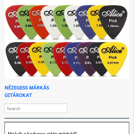
NÉZEGESS MÁRKÁS
GITÁROKAT
Melyik a kedvenc gitár márkád?