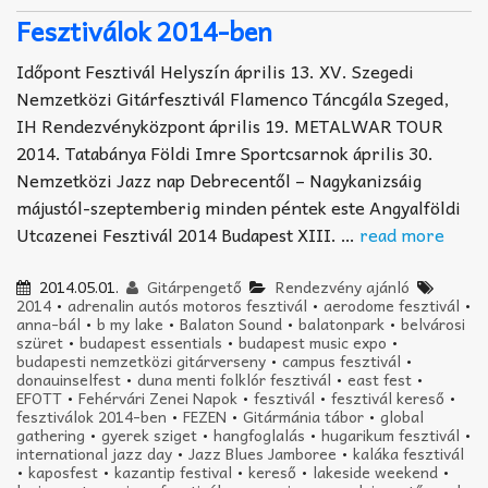
Fesztiválok 2014-ben
Időpont Fesztivál Helyszín április 13. XV. Szegedi
Nemzetközi Gitárfesztivál Flamenco Táncgála Szeged,
IH Rendezvényközpont április 19. METALWAR TOUR
2014. Tatabánya Földi Imre Sportcsarnok április 30.
Nemzetközi Jazz nap Debrecentől – Nagykanizsáig
májustól-szeptemberig minden péntek este Angyalföldi
Utcazenei Fesztivál 2014 Budapest XIII. …
read more
2014.05.01.
Gitárpengető
Rendezvény ajánló
2014
•
adrenalin autós motoros fesztivál
•
aerodome fesztivál
•
anna-bál
•
b my lake
•
Balaton Sound
•
balatonpark
•
belvárosi
szüret
•
budapest essentials
•
budapest music expo
•
budapesti nemzetközi gitárverseny
•
campus fesztivál
•
donauinselfest
•
duna menti folklór fesztivál
•
east fest
•
EFOTT
•
Fehérvári Zenei Napok
•
fesztivál
•
fesztivál kereső
•
fesztiválok 2014-ben
•
FEZEN
•
Gitármánia tábor
•
global
gathering
•
gyerek sziget
•
hangfoglalás
•
hugarikum fesztivál
•
international jazz day
•
Jazz Blues Jamboree
•
kaláka fesztivál
•
kaposfest
•
kazantip festival
•
kereső
•
lakeside weekend
•