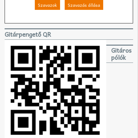
Szavazok
Szavazás állása
Gitárpengető QR
Gitáros
pólók