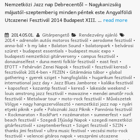
Nemzetközi Jazz nap Debrecentől – Nagykanizsáig
májustól-szeptemberig minden péntek este Angyalföldi
Utcazenei Fesztivál 2014 Budapest XIII. …
read more
2014.05.01.
Gitárpengető
Rendezvény ajánló
2014
•
adrenalin autós motoros fesztivál
•
aerodome fesztivál
•
anna-bál
•
b my lake
•
Balaton Sound
•
balatonpark
•
belvárosi
szüret
•
budapest essentials
•
budapest music expo
•
budapesti nemzetközi gitárverseny
•
campus fesztivál
•
donauinselfest
•
duna menti folklór fesztivál
•
east fest
•
EFOTT
•
Fehérvári Zenei Napok
•
fesztivál
•
fesztivál kereső
•
fesztiválok 2014-ben
•
FEZEN
•
Gitármánia tábor
•
global
gathering
•
gyerek sziget
•
hangfoglalás
•
hugarikum fesztivál
•
international jazz day
•
Jazz Blues Jamboree
•
kaláka fesztivál
•
kaposfest
•
kazantip festival
•
kereső
•
lakeside weekend
•
louis amstrong jazz fesztivál
•
mawazine
•
mendei amatőr rock
fesztivál
•
Metalwar tour
•
moto-rock fesztivál
•
Művészetek
Völgye
•
nagy hangszerválasztó
•
nemzetközi jazz nap
•
nyári
etyeki piknik
•
pafe
•
Paloznaki Jazz Piknik
•
Pannónia fesztivál
•
Rockmaraton
•
RockPart
•
rozémaraton
•
summerfest
•
surf
beach fesztivál
•
Szegedi Ifjúsági Napok
•
szegedi nemzetközi
gitárfesztivál
•
szeptemberfeszt
•
Sziget fesztivál
•
SZIN
•
thanks jimi festival
•
ultra music festival
•
vecsési moto-rock
fesztivál
•
velencei gitáros napok
•
veszprémi utcazene