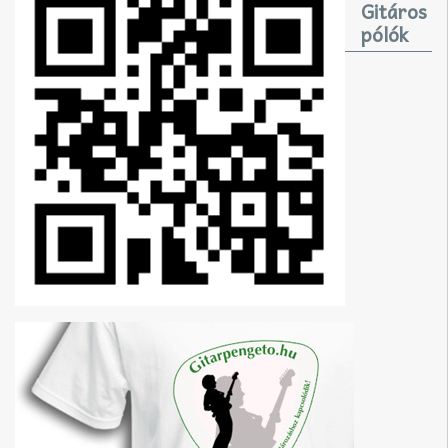
Gitáros
pólók