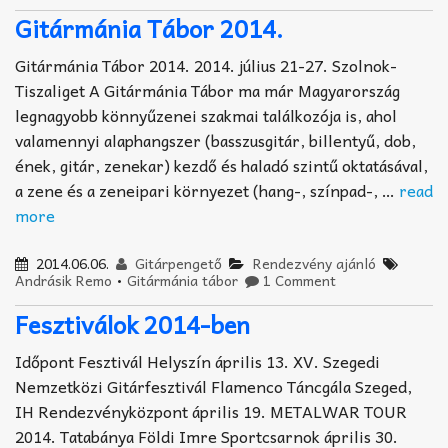
Gitármánia Tábor 2014.
Gitármánia Tábor 2014. 2014. július 21-27. Szolnok-
Tiszaliget A Gitármánia Tábor ma már Magyarország
legnagyobb könnyűzenei szakmai találkozója is, ahol
valamennyi alaphangszer (basszusgitár, billentyű, dob,
ének, gitár, zenekar) kezdő és haladó szintű oktatásával,
a zene és a zeneipari környezet (hang-, színpad-, …
read
more
2014.06.06.
Gitárpengető
Rendezvény ajánló
Andrásik Remo
•
Gitármánia tábor
1 Comment
Fesztiválok 2014-ben
Időpont Fesztivál Helyszín április 13. XV. Szegedi
Nemzetközi Gitárfesztivál Flamenco Táncgála Szeged,
IH Rendezvényközpont április 19. METALWAR TOUR
2014. Tatabánya Földi Imre Sportcsarnok április 30.