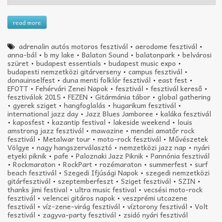
read more
adrenalin autós motoros fesztivál
•
aerodome fesztivál
•
anna-bál
•
b my lake
•
Balaton Sound
•
balatonpark
•
belvárosi
szüret
•
budapest essentials
•
budapest music expo
•
budapesti nemzetközi gitárverseny
•
campus fesztivál
•
donauinselfest
•
duna menti folklór fesztivál
•
east fest
•
EFOTT
•
Fehérvári Zenei Napok
•
fesztivál
•
fesztivál kereső
•
fesztiválok 2015
•
FEZEN
•
Gitármánia tábor
•
global gathering
•
gyerek sziget
•
hangfoglalás
•
hugarikum fesztivál
•
international jazz day
•
Jazz Blues Jamboree
•
kaláka fesztivál
•
kaposfest
•
kazantip festival
•
lakeside weekend
•
louis
amstrong jazz fesztivál
•
mawazine
•
mendei amatőr rock
fesztivál
•
Metalwar tour
•
moto-rock fesztivál
•
Művészetek
Völgye
•
nagy hangszerválasztó
•
nemzetközi jazz nap
•
nyári
etyeki piknik
•
pafe
•
Paloznaki Jazz Piknik
•
Pannónia fesztivál
•
Rockmaraton
•
RockPart
•
rozémaraton
•
summerfest
•
surf
beach fesztivál
•
Szegedi Ifjúsági Napok
•
szegedi nemzetközi
gitárfesztivál
•
szeptemberfeszt
•
Sziget fesztivál
•
SZIN
•
thanks jimi festival
•
ultra music festival
•
vecsési moto-rock
fesztivál
•
velencei gitáros napok
•
veszprémi utcazene
fesztivál
•
víz-zene-virág fesztivál
•
víztorony fesztivál
•
Volt
fesztivál
•
zagyva-party fesztivál
•
zsidó nyári fesztivál