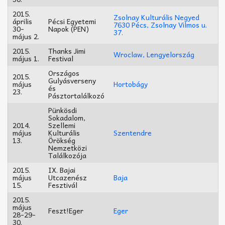
2015.
Zsolnay Kulturális Negyed
április
Pécsi Egyetemi
7630 Pécs, Zsolnay Vilmos u.
30-
Napok (PEN)
37.
május 2.
2015.
Thanks Jimi
Wroclaw, Lengyelország
május 1.
Festival
Országos
2015.
Gulyásverseny
május
Hortobágy
és
23.
Pásztortalálkozó
Pünkösdi
Sokadalom,
2014.
Szellemi
május
Kulturális
Szentendre
13.
Örökség
Nemzetközi
Találkozója
2015.
IX. Bajai
május
Utcazenész
Baja
15.
Fesztivál
2015.
május
Feszt!Eger
Eger
28-29-
30.