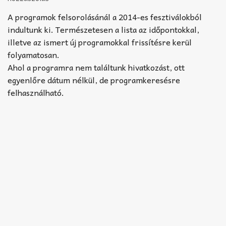
Akkord-kotta
A programok felsorolásánál a 2014-es fesztiválokból
TABok
indultunk ki. Természetesen a lista az időpontokkal,
illetve az ismert új programokkal frissítésre kerül
Improvizáció
folyamatosan.
Ahol a programra nem találtunk hivatkozást, ott
egyenlőre dátum nélkül, de programkeresésre
felhasználható.