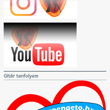
Gitár tanfolyam