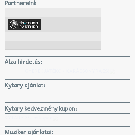
Partnereink
Alza hirdetés:
GYEREKJÁTÉKOK KARÁCSONYRA IS!
Kytary ajánlat:
Kytary kedvezmény kupon:
KYTARY 3%-os kupon
Muziker ajánlatai: