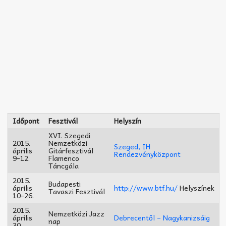
Időpont
Fesztivál
Helyszín
XVI. Szegedi
2015.
Nemzetközi
Szeged, IH
április
Gitárfesztivál
Rendezvényközpont
9-12.
Flamenco
Táncgála
2015.
Budapesti
április
http://www.btf.hu/
Helyszínek
Tavaszi Fesztivál
10-26.
2015.
Nemzetközi Jazz
április
Debrecentől – Nagykanizsáig
nap
30.