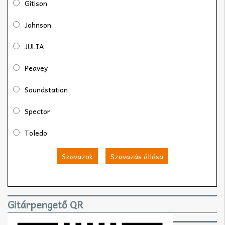
Gitison
Johnson
JULIA
Peavey
Soundstation
Spector
Toledo
Szavazok
Szavazás állása
Gitárpengető QR