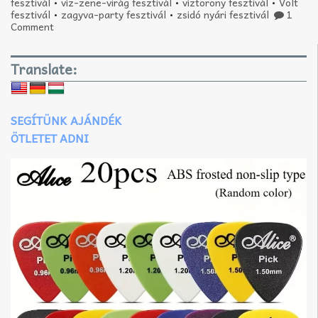
fesztivál
•
víz-zene-virág fesztivál
•
víztorony fesztivál
•
Volt
fesztivál
•
zagyva-party fesztivál
•
zsidó nyári fesztivál
1
Comment
Translate:
SEGÍTÜNK AJÁNDÉK
ÖTLETET ADNI