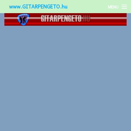
www.GITARPENGETO.hu
MENU
Népszerű-
Különleges-
Okos-gitárok
Gitár kiegészítők
Zenei stílusok
Gitár játék technikák
Gitáros lányok
Utcazenészek
Képek