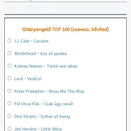
Muziker.hu ajánlatai
Gitárpengető TOP 100 (szavazz, bővítsd)
J.J. Cale - Cocaine
Motörhead - Ace of spades
Kolmas Nainen - Tästä asti aikaa
Lord - Vedd el
Peter Frampton - Show Me The Way
Pál Utcai Fiúk - Csak úgy csinál
Dire Straits - Sultan of Swing
Jimi Hendrix - Little Wing