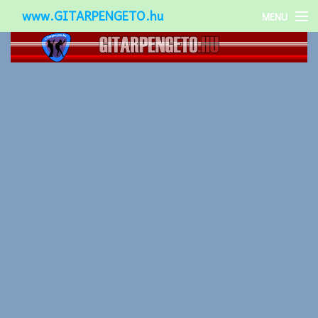
www.GITARPENGETO.hu
MENU
Népszerű-
Különleges-
Okos-gitárok
Gitár kiegészítők
Zenei stílusok
Gitár játék technikák
Gitáros lányok
Utcazenészek
Képek