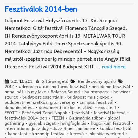
Fesztiválok 2014-ben
Időpont Fesztivál Helyszín április 13. XV. Szegedi
Nemzetközi Gitárfesztivál Flamenco Táncgála Szeged,
IH Rendezvényközpont április 19. METALWAR TOUR
2014. Tatabánya Földi Imre Sportcsarnok április 30.
Nemzetközi Jazz nap Debrecentől – Nagykanizsáig
májustól-szeptemberig minden péntek este Angyalföldi
Utcazenei Fesztivál 2014 Budapest XIII. …
read more
2014.05.01.
Gitárpengető
Rendezvény ajánló
2014
•
adrenalin autós motoros fesztivál
•
aerodome fesztivál
•
anna-bál
•
b my lake
•
Balaton Sound
•
balatonpark
•
belvárosi
szüret
•
budapest essentials
•
budapest music expo
•
budapesti nemzetközi gitárverseny
•
campus fesztivál
•
donauinselfest
•
duna menti folklór fesztivál
•
east fest
•
EFOTT
•
Fehérvári Zenei Napok
•
fesztivál
•
fesztivál kereső
•
fesztiválok 2014-ben
•
FEZEN
•
Gitármánia tábor
•
global
gathering
•
gyerek sziget
•
hangfoglalás
•
hugarikum fesztivál
•
international jazz day
•
Jazz Blues Jamboree
•
kaláka fesztivál
•
kaposfest
•
kazantip festival
•
kereső
•
lakeside weekend
•