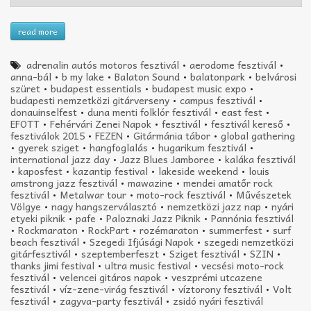
read more
adrenalin autós motoros fesztivál
•
aerodome fesztivál
•
anna-bál
•
b my lake
•
Balaton Sound
•
balatonpark
•
belvárosi
szüret
•
budapest essentials
•
budapest music expo
•
budapesti nemzetközi gitárverseny
•
campus fesztivál
•
donauinselfest
•
duna menti folklór fesztivál
•
east fest
•
EFOTT
•
Fehérvári Zenei Napok
•
fesztivál
•
fesztivál kereső
•
fesztiválok 2015
•
FEZEN
•
Gitármánia tábor
•
global gathering
•
gyerek sziget
•
hangfoglalás
•
hugarikum fesztivál
•
international jazz day
•
Jazz Blues Jamboree
•
kaláka fesztivál
•
kaposfest
•
kazantip festival
•
lakeside weekend
•
louis
amstrong jazz fesztivál
•
mawazine
•
mendei amatőr rock
fesztivál
•
Metalwar tour
•
moto-rock fesztivál
•
Művészetek
Völgye
•
nagy hangszerválasztó
•
nemzetközi jazz nap
•
nyári
etyeki piknik
•
pafe
•
Paloznaki Jazz Piknik
•
Pannónia fesztivál
•
Rockmaraton
•
RockPart
•
rozémaraton
•
summerfest
•
surf
beach fesztivál
•
Szegedi Ifjúsági Napok
•
szegedi nemzetközi
gitárfesztivál
•
szeptemberfeszt
•
Sziget fesztivál
•
SZIN
•
thanks jimi festival
•
ultra music festival
•
vecsési moto-rock
fesztivál
•
velencei gitáros napok
•
veszprémi utcazene
fesztivál
•
víz-zene-virág fesztivál
•
víztorony fesztivál
•
Volt
fesztivál
•
zagyva-party fesztivál
•
zsidó nyári fesztivál