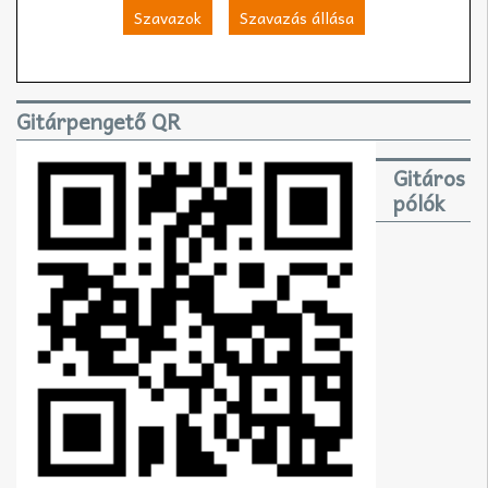
Szavazok
Szavazás állása
Gitárpengető QR
Gitáros
pólók