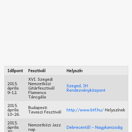
Időpont
Fesztivál
Helyszín
XVI. Szegedi
2015.
Nemzetközi
Szeged, IH
április
Gitárfesztivál
Rendezvényközpont
9-12.
Flamenco
Táncgála
2015.
Budapesti
április
http://www.btf.hu/
Helyszínek
Tavaszi Fesztivál
10-26.
2015.
Nemzetközi Jazz
április
Debrecentől – Nagykanizsáig
nap
30.