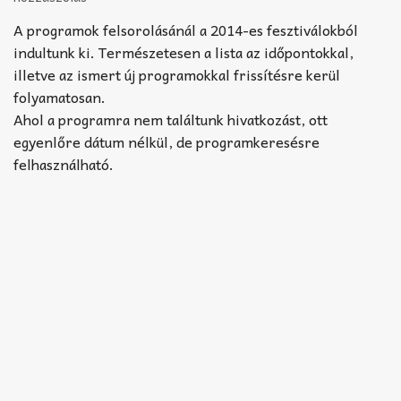
Akkord-kotta
A programok felsorolásánál a 2014-es fesztiválokból
TABok
indultunk ki. Természetesen a lista az időpontokkal,
illetve az ismert új programokkal frissítésre kerül
Improvizáció
folyamatosan.
Ahol a programra nem találtunk hivatkozást, ott
egyenlőre dátum nélkül, de programkeresésre
felhasználható.