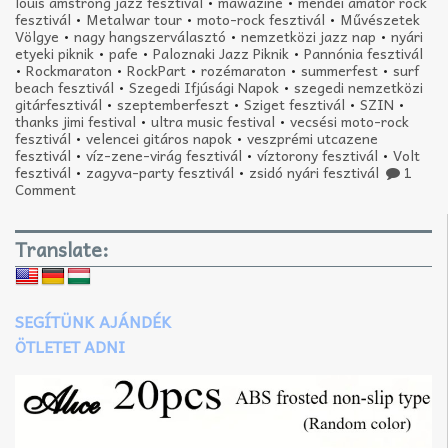
louis amstrong jazz fesztivál
•
mawazine
•
mendei amatőr rock
fesztivál
•
Metalwar tour
•
moto-rock fesztivál
•
Művészetek
Völgye
•
nagy hangszerválasztó
•
nemzetközi jazz nap
•
nyári
etyeki piknik
•
pafe
•
Paloznaki Jazz Piknik
•
Pannónia fesztivál
•
Rockmaraton
•
RockPart
•
rozémaraton
•
summerfest
•
surf
beach fesztivál
•
Szegedi Ifjúsági Napok
•
szegedi nemzetközi
gitárfesztivál
•
szeptemberfeszt
•
Sziget fesztivál
•
SZIN
•
thanks jimi festival
•
ultra music festival
•
vecsési moto-rock
fesztivál
•
velencei gitáros napok
•
veszprémi utcazene
fesztivál
•
víz-zene-virág fesztivál
•
víztorony fesztivál
•
Volt
fesztivál
•
zagyva-party fesztivál
•
zsidó nyári fesztivál
1
Comment
Translate:
SEGÍTÜNK AJÁNDÉK
ÖTLETET ADNI