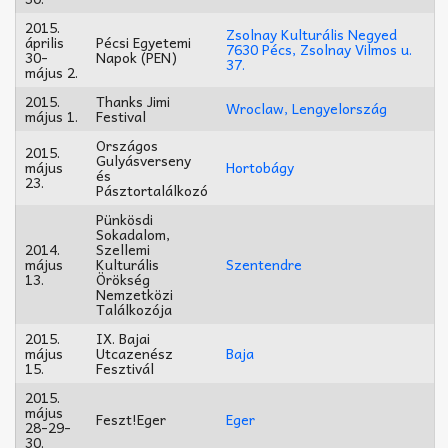
2015.
Zsolnay Kulturális Negyed
április
Pécsi Egyetemi
7630 Pécs, Zsolnay Vilmos u.
30-
Napok (PEN)
37.
május 2.
2015.
Thanks Jimi
Wroclaw, Lengyelország
május 1.
Festival
Országos
2015.
Gulyásverseny
május
Hortobágy
és
23.
Pásztortalálkozó
Pünkösdi
Sokadalom,
2014.
Szellemi
május
Kulturális
Szentendre
13.
Örökség
Nemzetközi
Találkozója
2015.
IX. Bajai
május
Utcazenész
Baja
15.
Fesztivál
2015.
május
Feszt!Eger
Eger
28-29-
30.