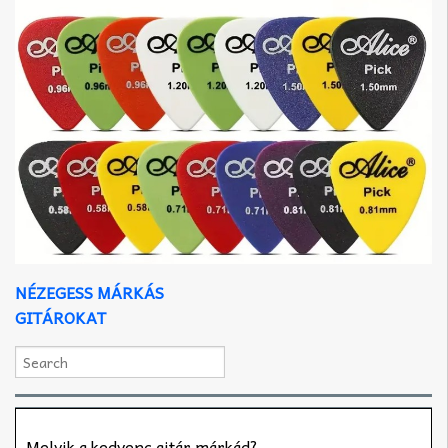
NÉZEGESS MÁRKÁS
GITÁROKAT
Melyik a kedvenc gitár márkád?