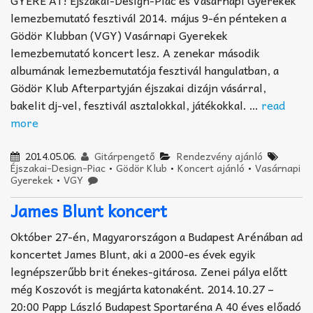
lemezbemutató fesztivál 2014. május 9-én pénteken a
Gödör Klubban (VGY) Vasárnapi Gyerekek
lemezbemutató koncert lesz. A zenekar második
albumának lemezbemutatója fesztivál hangulatban, a
Gödör Klub Afterpartyján éjszakai dizájn vásárral,
bakelit dj-vel, fesztivál asztalokkal, játékokkal. …
read
more
2014.05.06.
Gitárpengető
Rendezvény ajánló
Éjszakai-Design-Piac
•
Gödör Klub
•
Koncert ajánló
•
Vasárnapi
Gyerekek
•
VGY
James Blunt koncert
Október 27-én, Magyarországon a Budapest Arénában ad
koncertet James Blunt, aki a 2000-es évek egyik
legnépszerűbb brit énekes-gitárosa. Zenei pálya előtt
még Koszovót is megjárta katonaként. 2014.10.27 –
20:00 Papp László Budapest Sportaréna A 40 éves előadó