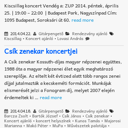
Kiscsillag koncert Vendég a: ZUP 2014. péntek, április
25. | 19:00 – 22:00 | Budapest Park, Nagyszínpad Cím:
1095 Budapest, Soroksári út 60.
read more
2014.04.22.
Gitárpengető
Rendezvény ajánló
Kiscsillag
•
Koncert ajánló
•
Lovasi András
Csík zenekar koncertjei
A Csík zenekar Kossuth-díjas magyar népzenei együttes,
1988 óta a magyar népzenei élet egyik meghatározó
szereplője. Az eltelt két évtized alatt több rangos zenei
díjjal jutalmazták a kecskeméti formációt. Munkájuk
elismerését jelzi a Fonogram díj, melyet 2007 elején
érdemeltek ki …
read more
2014.04.18.
Gitárpengető
Rendezvény ajánló
Barcza Zsolt
•
Bartók József
•
Csík János
•
Csík zenekar
•
Koncert ajánló
•
koncert helyszínek
•
Kunos Tamás
•
Majorosi
Marianna
•
Makó Péter
•
MuPa
•
Művészetek palotája
•