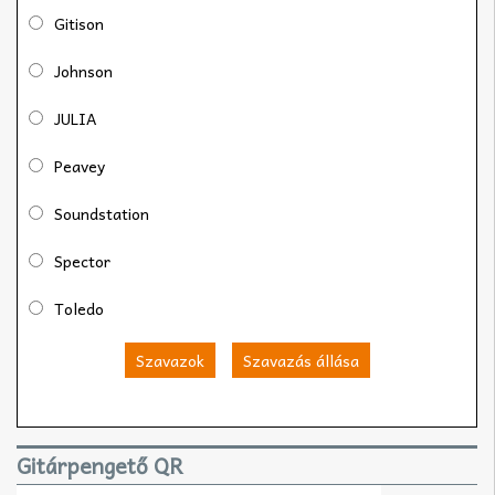
Gitison
Johnson
JULIA
Peavey
Soundstation
Spector
Toledo
Szavazok
Szavazás állása
Gitárpengető QR