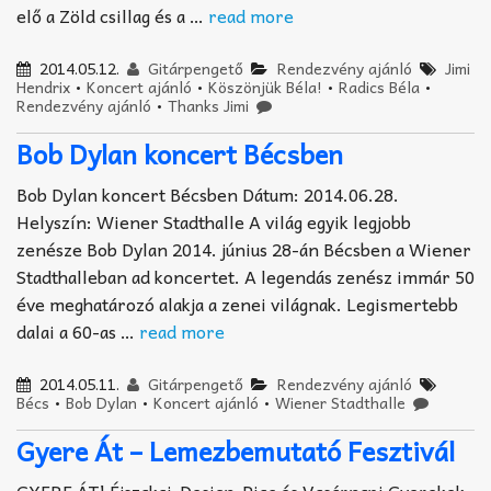
elő a Zöld csillag és a …
read more
2014.05.12.
Gitárpengető
Rendezvény ajánló
Jimi
Hendrix
•
Koncert ajánló
•
Köszönjük Béla!
•
Radics Béla
•
Rendezvény ajánló
•
Thanks Jimi
Bob Dylan koncert Bécsben
Bob Dylan koncert Bécsben Dátum: 2014.06.28.
Helyszín: Wiener Stadthalle A világ egyik legjobb
zenésze Bob Dylan 2014. június 28-án Bécsben a Wiener
Stadthalleban ad koncertet. A legendás zenész immár 50
éve meghatározó alakja a zenei világnak. Legismertebb
dalai a 60-as …
read more
2014.05.11.
Gitárpengető
Rendezvény ajánló
Bécs
•
Bob Dylan
•
Koncert ajánló
•
Wiener Stadthalle
Gyere Át – Lemezbemutató Fesztivál
GYERE ÁT! Éjszakai-Design-Piac és Vasárnapi Gyerekek