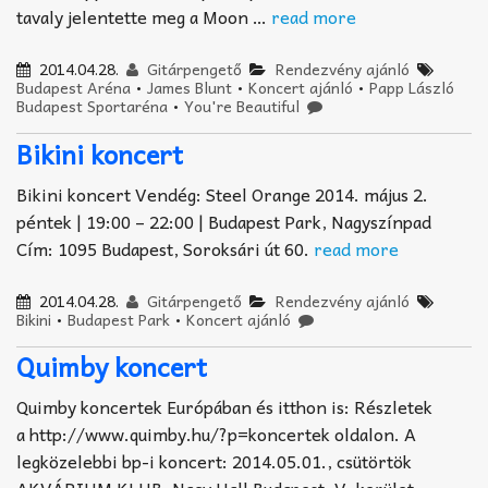
tavaly jelentette meg a Moon …
read more
2014.04.28.
Gitárpengető
Rendezvény ajánló
Budapest Aréna
•
James Blunt
•
Koncert ajánló
•
Papp László
Budapest Sportaréna
•
You're Beautiful
Bikini koncert
Bikini koncert Vendég: Steel Orange 2014. május 2.
péntek | 19:00 – 22:00 | Budapest Park, Nagyszínpad
Cím: 1095 Budapest, Soroksári út 60.
read more
2014.04.28.
Gitárpengető
Rendezvény ajánló
Bikini
•
Budapest Park
•
Koncert ajánló
Quimby koncert
Quimby koncertek Európában és itthon is: Részletek
a http://www.quimby.hu/?p=koncertek oldalon. A
legközelebbi bp-i koncert: 2014.05.01., csütörtök