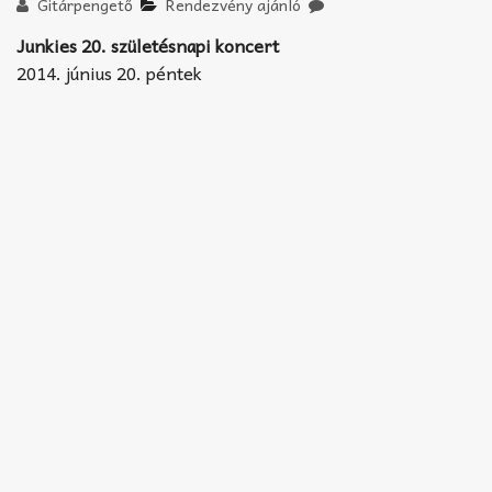
Akkord-kotta
Gitárpengető
Rendezvény ajánló
Junkies 20. születésnapi koncert
TABok
2014. június 20. péntek
Improvizáció