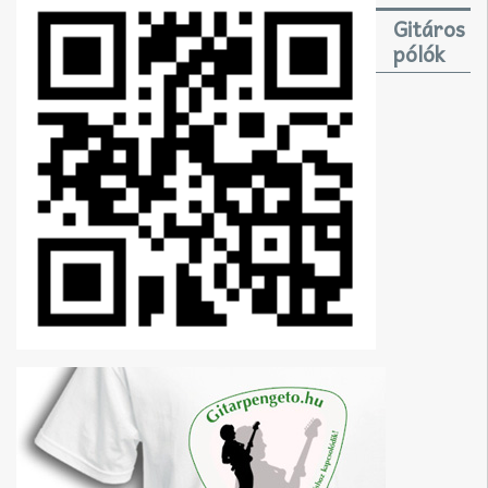
Gitáros
pólók