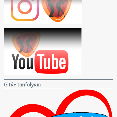
Gitár tanfolyam