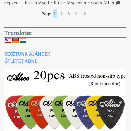
népzene
•
Rúzsa Magdi
•
Rúzsa Magdolna
•
Szabó Attila
Page
1
2
3
4
Translate:
SEGÍTÜNK AJÁNDÉK
ÖTLETET ADNI