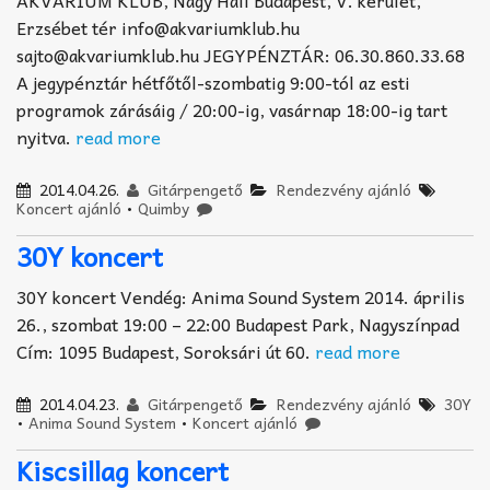
AKVÁRIUM KLUB, Nagy Hall Budapest, V. kerület,
Erzsébet tér info@akvariumklub.hu
sajto@akvariumklub.hu JEGYPÉNZTÁR: 06.30.860.33.68
A jegypénztár hétfőtől-szombatig 9:00-tól az esti
programok zárásáig / 20:00-ig, vasárnap 18:00-ig tart
nyitva.
read more
2014.04.26.
Gitárpengető
Rendezvény ajánló
Koncert ajánló
•
Quimby
30Y koncert
30Y koncert Vendég: Anima Sound System 2014. április
26., szombat 19:00 – 22:00 Budapest Park, Nagyszínpad
Cím: 1095 Budapest, Soroksári út 60.
read more
2014.04.23.
Gitárpengető
Rendezvény ajánló
30Y
•
Anima Sound System
•
Koncert ajánló
Kiscsillag koncert