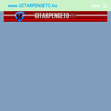
www.GITARPENGETO.hu
MENU
Népszerű-
Különleges-
Okos-gitárok
Gitár kiegészítők
Zenei stílusok
Gitár játék technikák
Gitáros lányok
Utcazenészek
Képek