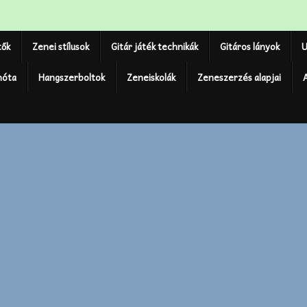
tők
Zenei stílusok
Gitár játék technikák
Gitáros lányok
U
nóta
Hangszerboltok
Zeneiskolák
Zeneszerzés alapjai