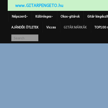
www.GITARPENGETO.hu
Népszerű-
Különleges-
Okos-gitárok
Gitár kiegészí
AJÁNDÉK ÖTLETEK
Vicces
GITÁR MÁRKÁK
TOP100 