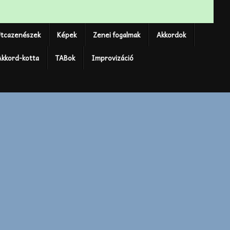
tcazenészek
Képek
Zenei fogalmak
Akkordok
Akkord-kotta
TABok
Improvizáció