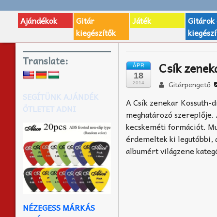
Ajándékok
Gitár
Játék
Gitárok
kiegészítők
kiegészí
Translate:
Csík zenek
ÁPR
18
Gitárpengető
2014
SEGÍTÜNK AJÁNDÉK
A Csík zenekar Kossuth-d
ÖTLETET ADNI
meghatározó szereplője. Az
kecskeméti formációt. Mu
érdemeltek ki legutóbbi,
albumért világzene kateg
NÉZEGESS MÁRKÁS