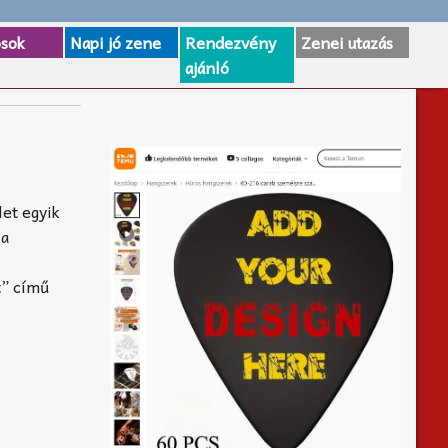
osok
Napi jó zene
Rendezvény
Zenei utazás
ajánló
et egyik
 a
t” című