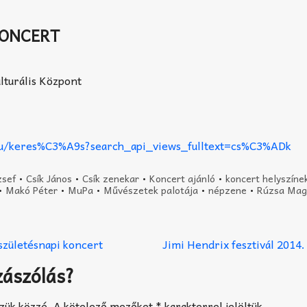
KONCERT
lturális Központ
hu/keres%C3%A9s?search_api_views_fulltext=cs%C3%ADk
zsef
•
Csík János
•
Csík zenekar
•
Koncert ajánló
•
koncert helyszíne
•
Makó Péter
•
MuPa
•
Művészetek palotája
•
népzene
•
Rúzsa Mag
születésnapi koncert
Jimi Hendrix fesztivál 201
zászólás?
zük közzé.
A kötelező mezőket
*
karakterrel jelöltük