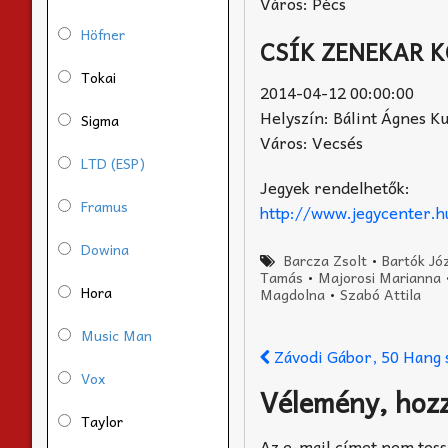
Város: Pécs
Höfner
CSÍK ZENEKAR 
Tokai
2014-04-12 00:00:00
Helyszín: Bálint Ágnes Ku
Sigma
Város: Vecsés
LTD (ESP)
Jegyek rendelhetők:
Framus
http://www.jegycenter.
Dowina
Barcza Zsolt
•
Bartók Jó
Tamás
•
Majorosi Marianna
Hora
Magdolna
•
Szabó Attila
Music Man
Závodi Gábor, 50 Hang 
Vox
Vélemény, hoz
Taylor
Az e-mail címet nem tess