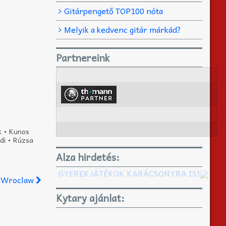
Gitárpengető TOP100 nóta
Melyik a kedvenc gitár márkád?
Partnereink
k
•
Kunos
di
•
Rúzsa
Alza hirdetés:
GYEREKJÁTÉKOK KARÁCSONYRA IS!
4. Wroclaw
Kytary ajánlat: