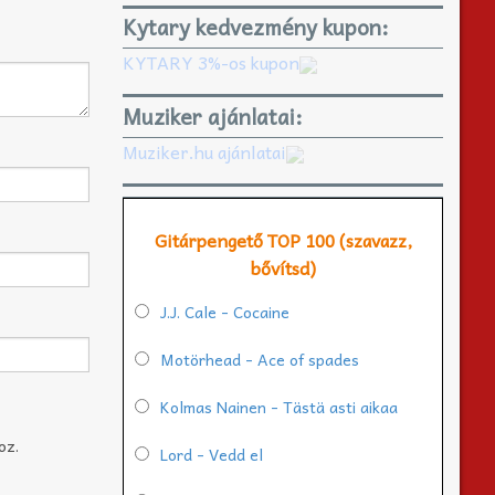
Kytary kedvezmény kupon:
KYTARY 3%-os kupon
Muziker ajánlatai:
Muziker.hu ajánlatai
Gitárpengető TOP 100 (szavazz,
bővítsd)
J.J. Cale - Cocaine
Motörhead - Ace of spades
Kolmas Nainen - Tästä asti aikaa
oz.
Lord - Vedd el