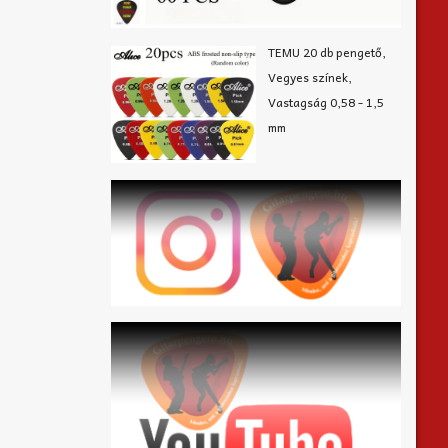
TEMU 20 db pengető,
Vegyes színek,
Vastagság 0,58 - 1,5
mm