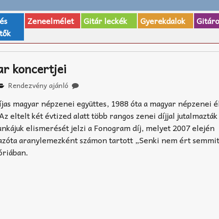
 és
Zeneelmélet
Gitár leckék
Gyerekdalok
Gitár
tők
ar koncertjei
Rendezvény ajánló
íjas magyar népzenei együttes, 1988 óta a magyar népzenei él
 eltelt két évtized alatt több rangos zenei díjjal jutalmazták
nkájuk elismerését jelzi a Fonogram díj, melyet 2007 elején
 azóta aranylemezként számon tartott „Senki nem ért semmi
óriában.