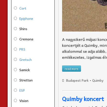
Cort
Epiphone
Shiro
A nagysikerű májusi konc
Cremona
koncertjét a Quimby, min
PRS
alkalommal se adja alább,
emlékezetes, izgalmas é
Gretsch
read more
Samick
Stretton
Budapest Park
•
Quimby
ESP
Quimby koncert
Vision