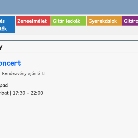
 és
Zeneelmélet
Gitár leckék
Gyerekdalok
Gitár
tők
y
oncert
Rendezvény ajánló
npad
bat | 17:30 – 22:00