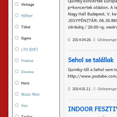
Quimby koncertek Európáb
Vintage
p=koncertek oldalon. A 
Nagy Hall Budapest, V. k
Höfner
JEGYPÉNZTÁR: 06.30.860.3
zárásáig / 20:00-ig, vasár
Tokai
Sigma
2014.04.26.
Gitárpenge
LTD (ESP)
Sehol se talállak
Framus
Quimby-től a Sehol sem t
Dowina
http://www.youtube.co
Hora
2014.01.11.
Gitárpenge
Music Man
Vox
INDOOR FESZTI
Taylor