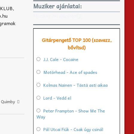
Muziker ajánlatai:
M KLUB,
b.hu
Muziker.hu ajánlatai
ogramok
Gitárpengető TOP 100 (szavazz,
bővítsd)
J.J. Cale - Cocaine
Motörhead - Ace of spades
Kolmas Nainen - Tästä asti aikaa
Lord - Vedd el
•
Quimby
Peter Frampton - Show Me The
Way
Pál Utcai Fiúk - Csak úgy csinál