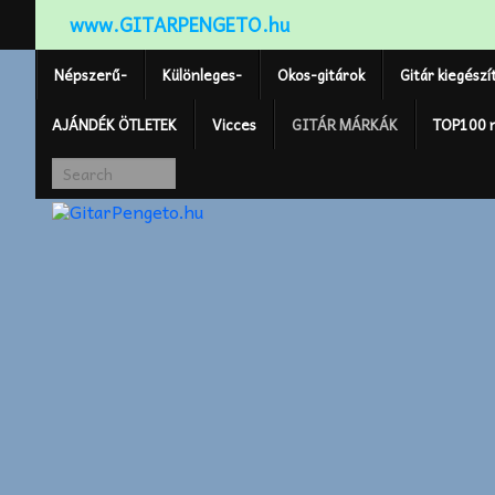
www.GITARPENGETO.hu
Népszerű-
Különleges-
Okos-gitárok
Gitár kiegészí
AJÁNDÉK ÖTLETEK
Vicces
GITÁR MÁRKÁK
TOP100 