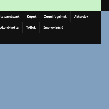
tcazenészek
Képek
Zenei fogalmak
Akkordok
Akkord-kotta
TABok
Improvizáció