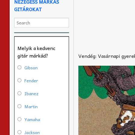
NÉZEGESS MÁRKÁS
GITÁROKAT
Melyik a kedvenc
gitár márkád?
Vendég: Vasárnapi gyere
Gibson
Fender
Ibanez
Martin
Yamaha
Jackson