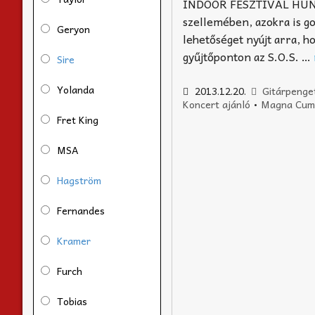
INDOOR FESZTIVÁL HUNGE
szellemében, azokra is go
Geryon
lehetőséget nyújt arra, h
gyűjtőponton az S.O.S. …
Sire
Yolanda
2013.12.20.
Gitárpenge
Koncert ajánló
•
Magna Cum
Fret King
MSA
Hagström
Fernandes
Kramer
Furch
Tobias