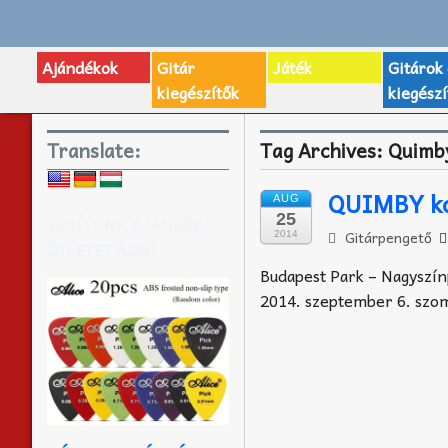
Ajándékok
Gitár
Játék
Gitárok
kiegészítők
kiegészí
Translate:
Tag Archives:
Quimb
QUIMBY k
AUG
25
SEGÍTÜNK AJÁNDÉK
Gitárpengető
2014
ÖTLETET ADNI
Budapest Park – Nagyszí
2014. szeptember 6. szom