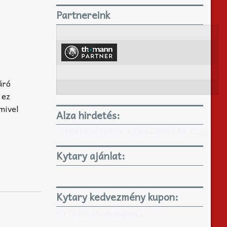
Partnereink
áró
 ez
amivel
Alza hirdetés:
GYEREKJÁTÉKOK KARÁCSONYRA IS!
Kytary ajánlat:
Kytary kedvezmény kupon:
KYTARY 3%-os kupon