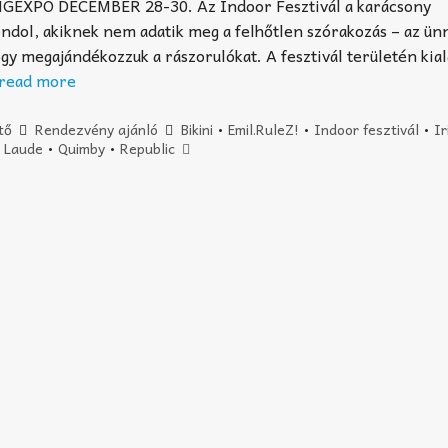
XPO DECEMBER 28-30. Az Indoor Fesztivál a karácsony
ndol, akiknek nem adatik meg a felhőtlen szórakozás – az ünn
ogy megajándékozzuk a rászorulókat. A fesztivál területén kial
read more
tő
Rendezvény ajánló
Bikini
•
Emil.RuleZ!
•
Indoor fesztivál
•
Ir
 Laude
•
Quimby
•
Republic