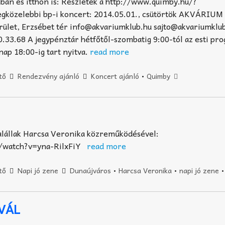
an és itthon is: Részletek a http://www.quimby.hu/?
legközelebbi bp-i koncert: 2014.05.01., csütörtök AKVÁRIU
erület, Erzsébet tér info@akvariumklub.hu sajto@akvariumklu
3.68 A jegypénztár hétfőtől-szombatig 9:00-tól az esti pr
nap 18:00-ig tart nyitva.
read more
tő
Rendezvény ajánló
Koncert ajánló
•
Quimby
alállak Harcsa Veronika közreműködésével:
m/watch?v=yna-RilxFiY
read more
tő
Napi jó zene
Dunaújváros
•
Harcsa Veronika
•
napi jó zene
VÁL