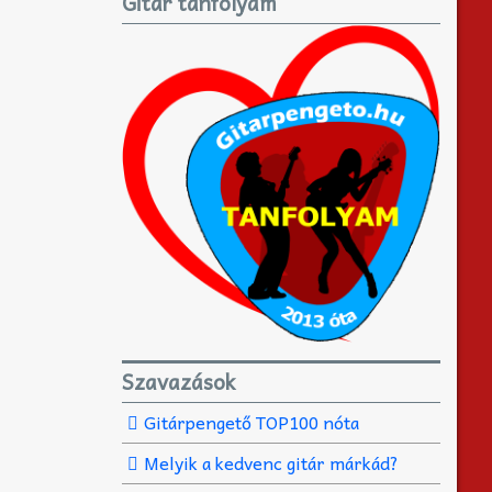
Gitár tanfolyam
Szavazások
Gitárpengető TOP100 nóta
Melyik a kedvenc gitár márkád?