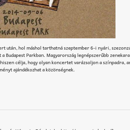
ert után, hol máshol tarthatná szeptember 6-i nyári, szezonz
t a Budapest Parkban. Magyarország legnépszerűbb zenekara
 hiszen célja, hogy olyan koncertet varázsoljon a színpadra, 
lményt ajándékozhat a közönségnek.