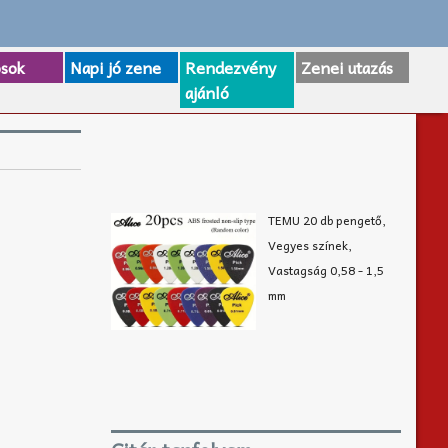
osok
Napi jó zene
Rendezvény
Zenei utazás
ajánló
TEMU 20 db pengető,
Vegyes színek,
Vastagság 0,58 - 1,5
mm