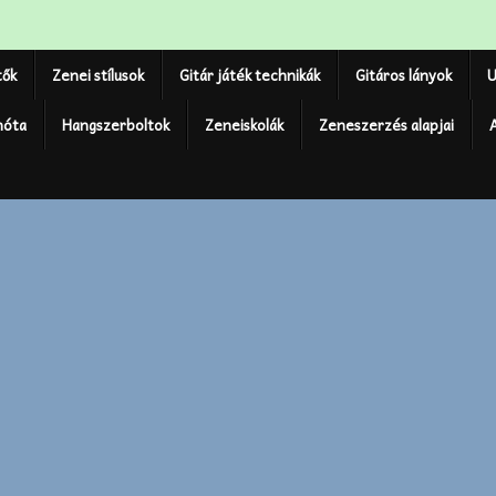
tők
Zenei stílusok
Gitár játék technikák
Gitáros lányok
U
nóta
Hangszerboltok
Zeneiskolák
Zeneszerzés alapjai