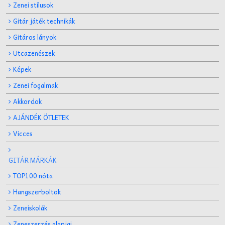
Zenei stílusok
Gitár játék technikák
Gitáros lányok
Utcazenészek
Képek
Zenei fogalmak
Akkordok
AJÁNDÉK ÖTLETEK
Vicces
GITÁR MÁRKÁK
TOP100 nóta
Hangszerboltok
Zeneiskolák
Zeneszerzés alapjai