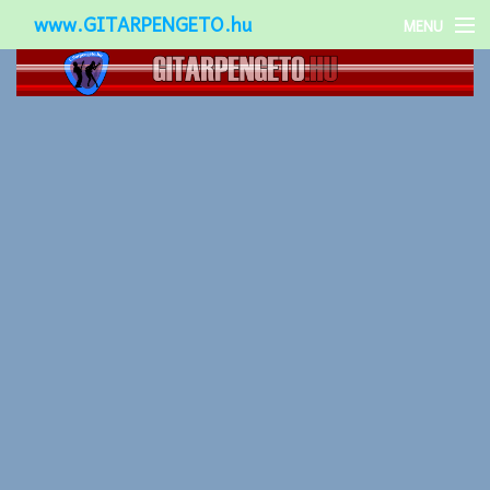
www.GITARPENGETO.hu
MENU
Népszerű-
Különleges-
Okos-gitárok
Gitár kiegészítők
Zenei stílusok
Gitár játék technikák
Gitáros lányok
Utcazenészek
Képek