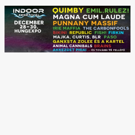
Akkord-kotta
TABok
Improvizáció