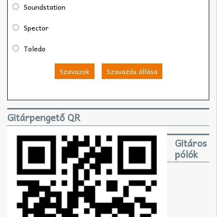
Soundstation
Spector
Toledo
Szavazok
Szavazás állása
Gitárpengető QR
Gitáros
pólók