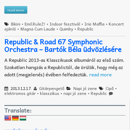
read more
Bikini
•
Emil.RuleZ!
•
Indoor fesztivál
•
Irie Maffia
•
Koncert
ajánló
•
Magna Cum Laude
•
Quimby
•
Republic
Republic & Road 67 Symphonic
Orchestra – Bartók Béla üdvözlésére
A Republic 2013-as Klasszikusok albumáról az első szám.
Szokatlan hangzás a Republictól, de örülök, hogy még az
adott (megjelenés) évében felfedeztük.
read more
2013.12.17.
Gitárpengető
Napi jó zene
Cipő
•
elektromos gitár
•
klasszikus
•
napi jó zene
•
Republic
Translate: