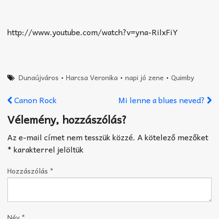
http://www.youtube.com/watch?v=yna-RilxFiY
Dunaújváros
•
Harcsa Veronika
•
napi jó zene
•
Quimby
Canon Rock
Mi lenne a blues neved?
Vélemény, hozzászólás?
Az e-mail címet nem tesszük közzé.
A kötelező mezőket
*
karakterrel jelöltük
Hozzászólás
*
Név
*