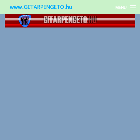
www.GITARPENGETO.hu
MENU
Népszerű-
Különleges-
Okos-gitárok
Gitár kiegészítők
Zenei stílusok
Gitár játék technikák
Gitáros lányok
Utcazenészek
Képek