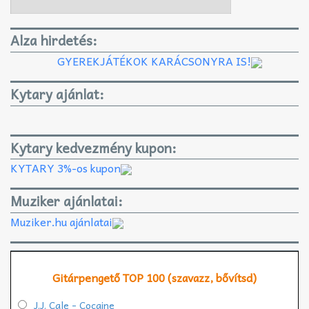
Alza hirdetés:
GYEREKJÁTÉKOK KARÁCSONYRA IS!
Kytary ajánlat:
Kytary kedvezmény kupon:
KYTARY 3%-os kupon
Muziker ajánlatai:
Muziker.hu ajánlatai
Gitárpengető TOP 100 (szavazz, bővítsd)
J.J. Cale - Cocaine