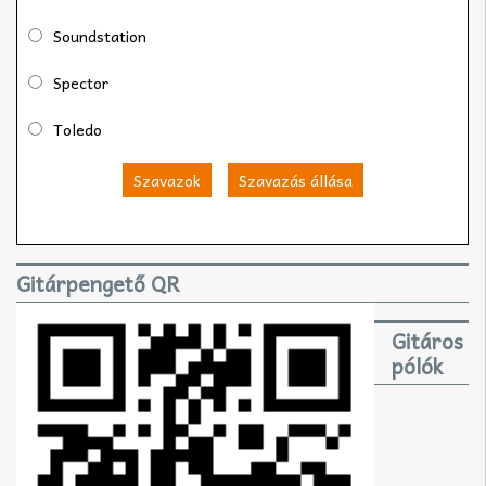
Soundstation
Spector
Toledo
Szavazok
Szavazás állása
Gitárpengető QR
Gitáros
pólók