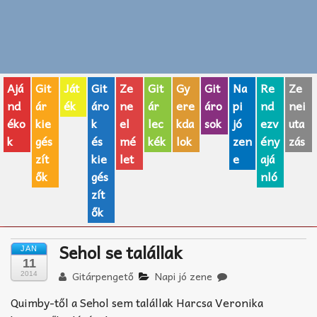
Zenei fogalmak
Akkordok
Ajá
Git
Ját
Git
Ze
Git
Gy
Git
Na
Re
Ze
AJÁNDÉK ÖTLETEK
nd
ár
ék
áro
ne
ár
ere
áro
pi
nd
nei
éko
kie
k
el
lec
kda
sok
jó
ezv
uta
Vicces
k
gés
és
mé
kék
lok
zen
ény
zás
GITÁR MÁRKÁK
zít
kie
let
e
ajá
ők
gés
nló
TOP100 nóta
zít
ők
Hangszerboltok
Sehol se talállak
JAN
Zeneiskolák
11
Gitárpengető
Napi jó zene
2014
Zeneszerzés alapjai
Quimby-től a Sehol sem talállak Harcsa Veronika