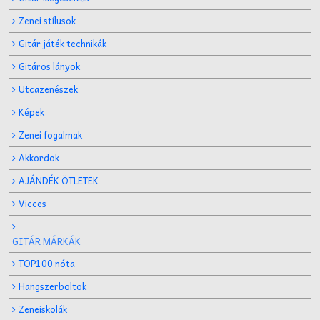
Zenei stílusok
Gitár játék technikák
Gitáros lányok
Utcazenészek
Képek
Zenei fogalmak
Akkordok
AJÁNDÉK ÖTLETEK
Vicces
GITÁR MÁRKÁK
TOP100 nóta
Hangszerboltok
Zeneiskolák