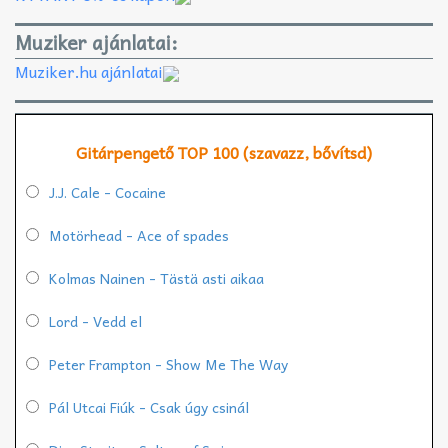
Muziker ajánlatai:
Muziker.hu ajánlatai
Gitárpengető TOP 100 (szavazz, bővítsd)
J.J. Cale - Cocaine
Motörhead - Ace of spades
Kolmas Nainen - Tästä asti aikaa
Lord - Vedd el
Peter Frampton - Show Me The Way
Pál Utcai Fiúk - Csak úgy csinál