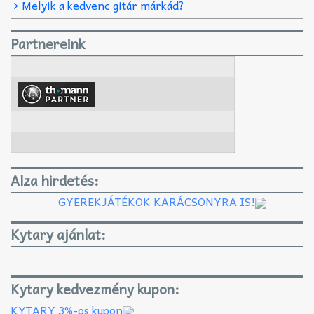
Melyik a kedvenc gitár márkád?
Partnereink
Alza hirdetés:
GYEREKJÁTÉKOK KARÁCSONYRA IS!
Kytary ajánlat:
Kytary kedvezmény kupon:
KYTARY 3%-os kupon