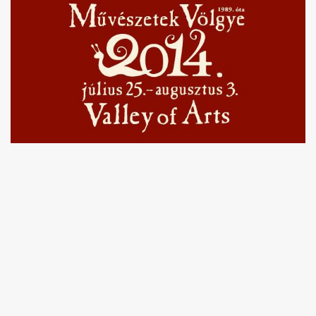
Akkord-kotta
TABok
Improvizáció