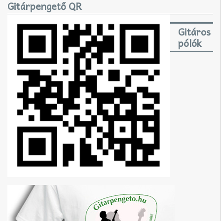
Gitárpengető QR
Gitáros
pólók