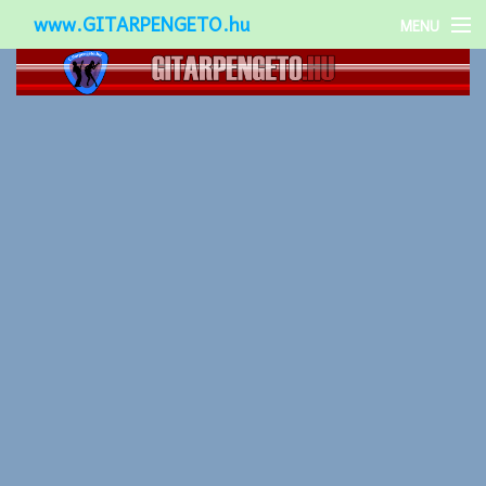
www.GITARPENGETO.hu
MENU
Népszerű-
Különleges-
Okos-gitárok
Gitár kiegészítők
Zenei stílusok
Gitár játék technikák
Gitáros lányok
Utcazenészek
Képek