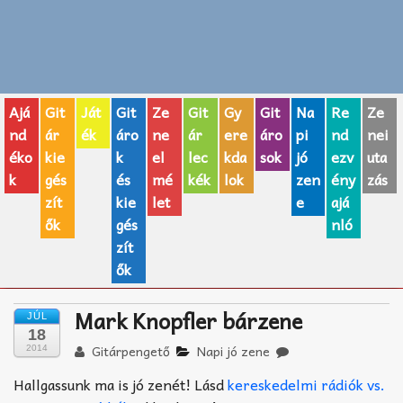
Zenei fogalmak
Akkordok
Ajá
Git
Ját
Git
Ze
Git
Gy
Git
Na
Re
Ze
AJÁNDÉK ÖTLETEK
nd
ár
ék
áro
ne
ár
ere
áro
pi
nd
nei
éko
kie
k
el
lec
kda
sok
jó
ezv
uta
Vicces
k
gés
és
mé
kék
lok
zen
ény
zás
GITÁR MÁRKÁK
zít
kie
let
e
ajá
ők
gés
nló
TOP100 nóta
zít
ők
Hangszerboltok
Mark Knopfler bárzene
JÚL
Zeneiskolák
18
Gitárpengető
Napi jó zene
2014
Zeneszerzés alapjai
Hallgassunk ma is jó zenét! Lásd
kereskedelmi rádiók vs.