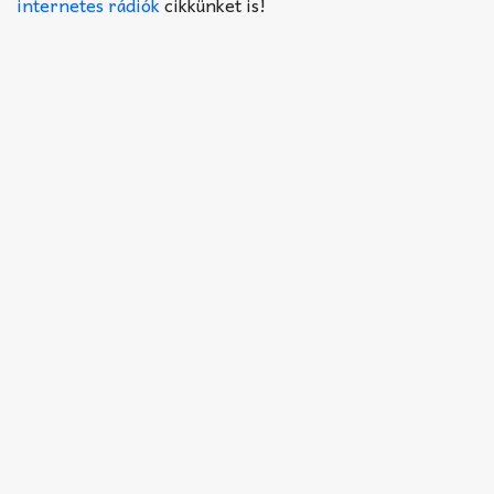
Akkord-kotta
internetes rádiók
cikkünket is!
TABok
Improvizáció