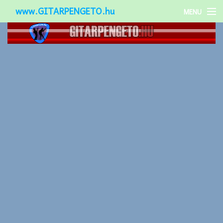
www.GITARPENGETO.hu
MENU
Népszerű-
Különleges-
Okos-gitárok
Gitár kiegészítők
Zenei stílusok
Gitár játék technikák
Gitáros lányok
Utcazenészek
Képek