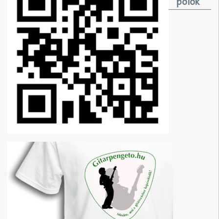
pólók