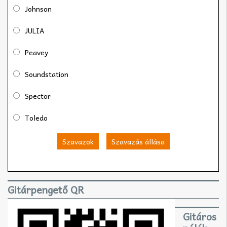
Johnson
JULIA
Peavey
Soundstation
Spector
Toledo
Szavazok
Szavazás állása
Gitárpengető QR
Gitáros