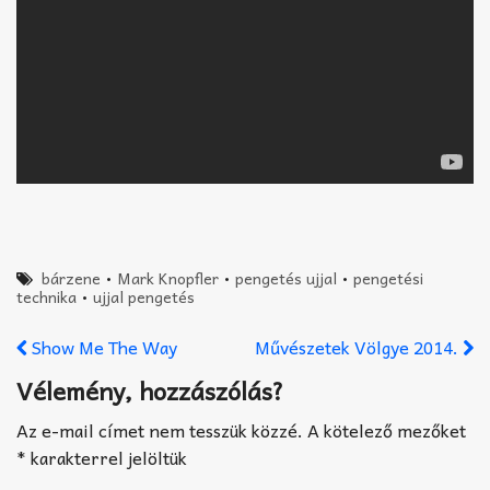
bárzene
•
Mark Knopfler
•
pengetés ujjal
•
pengetési
technika
•
ujjal pengetés
Show Me The Way
Művészetek Völgye 2014.
Vélemény, hozzászólás?
Az e-mail címet nem tesszük közzé.
A kötelező mezőket
*
karakterrel jelöltük