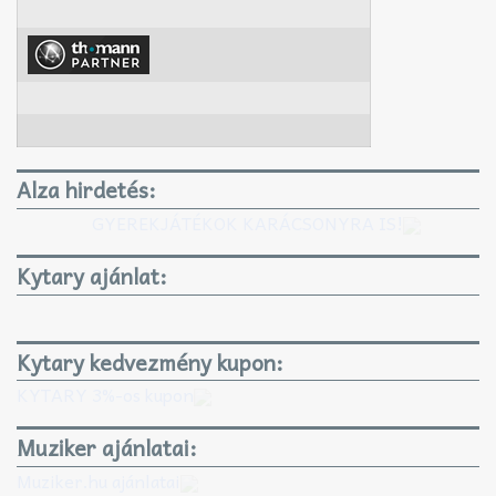
Alza hirdetés:
GYEREKJÁTÉKOK KARÁCSONYRA IS!
Kytary ajánlat:
Kytary kedvezmény kupon:
KYTARY 3%-os kupon
Muziker ajánlatai:
Muziker.hu ajánlatai