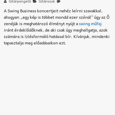
Akkord-kotta
Gitárpengető
Gitárosok
A Swing Business koncertjeit nehéz leírni szavakkal,
TABok
ahogyan „egy kép is többet mondd ezer szónál” úgy az Ő
zenéjük is meghatározó élményt nyújt a
swing műfaj
Improvizáció
iránt érdeklődőknek, de aki csak úgy meghallgatja, azok
számára is ízlésformáló hatással bír. Kívánjuk, mindenki
tapasztalja meg előadásaikon ezt.