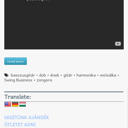
read more
basszusgitár
•
dob
•
ének
•
gitár
•
harmonika
•
melodika
•
Swing Business
•
zongora
Translate:
SEGÍTÜNK AJÁNDÉK
ÖTLETET ADNI