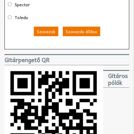
Spector
Toledo
Szavazok
Szavazás állása
Gitárpengető QR
Gitáros
pólók