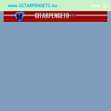
www.GITARPENGETO.hu
MENU
Népszerű-
Különleges-
Okos-gitárok
Gitár kiegészítők
Zenei stílusok
Gitár játék technikák
Gitáros lányok
Utcazenészek
Képek