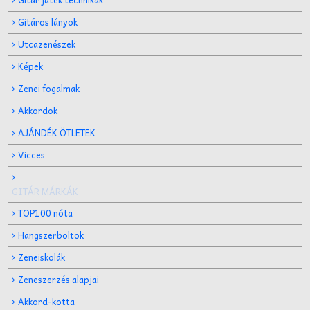
Gitáros lányok
Utcazenészek
Képek
Zenei fogalmak
Akkordok
AJÁNDÉK ÖTLETEK
Vicces
GITÁR MÁRKÁK
TOP100 nóta
Hangszerboltok
Zeneiskolák
Zeneszerzés alapjai
Akkord-kotta