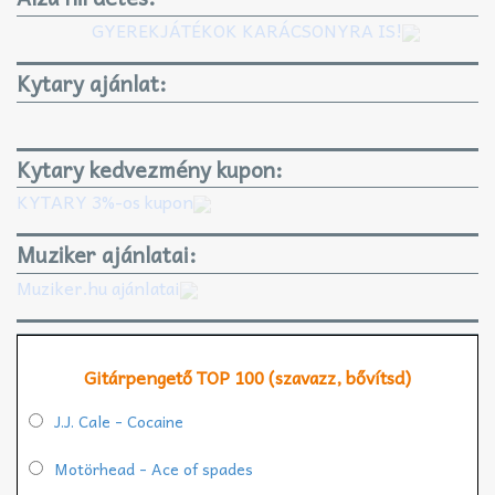
GYEREKJÁTÉKOK KARÁCSONYRA IS!
Kytary ajánlat:
Kytary kedvezmény kupon:
KYTARY 3%-os kupon
Muziker ajánlatai:
Muziker.hu ajánlatai
Gitárpengető TOP 100 (szavazz, bővítsd)
J.J. Cale - Cocaine
Motörhead - Ace of spades