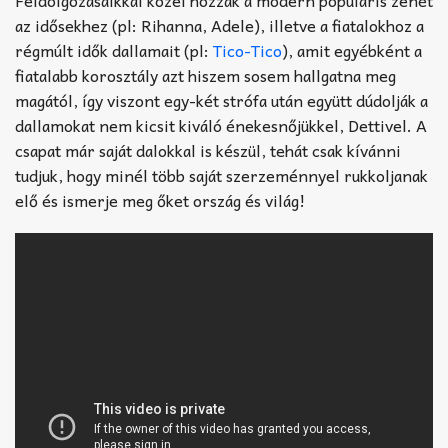
az idősekhez (pl: Rihanna, Adele), illetve a fiatalokhoz a
régmúlt idők dallamait (pl:
Tico-Tico
), amit egyébként a
fiatalabb korosztály azt hiszem sosem hallgatna meg
magától, így viszont egy-két strófa után együtt dúdolják a
dallamokat nem kicsit kiváló énekesnőjükkel, Dettivel. A
csapat már saját dalokkal is készül, tehát csak kívánni
tudjuk, hogy minél több saját szerzeménnyel rukkoljanak
elő és ismerje meg őket ország és világ!