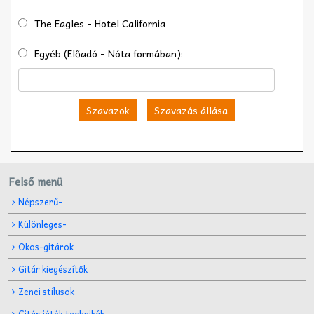
The Eagles - Hotel California
Egyéb (Előadó - Nóta formában):
Szavazok
Szavazás állása
Felső menü
Népszerű-
Különleges-
Okos-gitárok
Gitár kiegészítők
Zenei stílusok
Gitár játék technikák