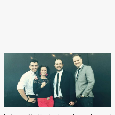
Feldolgozásaikkal közel hozzák a modern populáris zenét