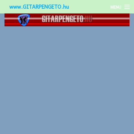
www.GITARPENGETO.hu
MENU
Népszerű-
Különleges-
Okos-gitárok
Gitár kiegészítők
Zenei stílusok
Gitár játék technikák
Gitáros lányok
Utcazenészek
Képek