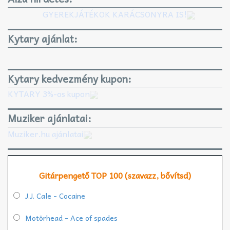
GYEREKJÁTÉKOK KARÁCSONYRA IS!
Kytary ajánlat:
Kytary kedvezmény kupon:
KYTARY 3%-os kupon
Muziker ajánlatai:
Muziker.hu ajánlatai
Gitárpengető TOP 100 (szavazz, bővítsd)
J.J. Cale - Cocaine
Motörhead - Ace of spades