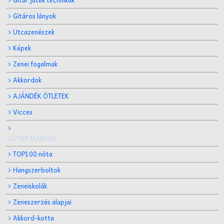
Gitáros lányok
Utcazenészek
Képek
Zenei fogalmak
Akkordok
AJÁNDÉK ÖTLETEK
Vicces
GITÁR MÁRKÁK
TOP100 nóta
Hangszerboltok
Zeneiskolák
Zeneszerzés alapjai
Akkord-kotta