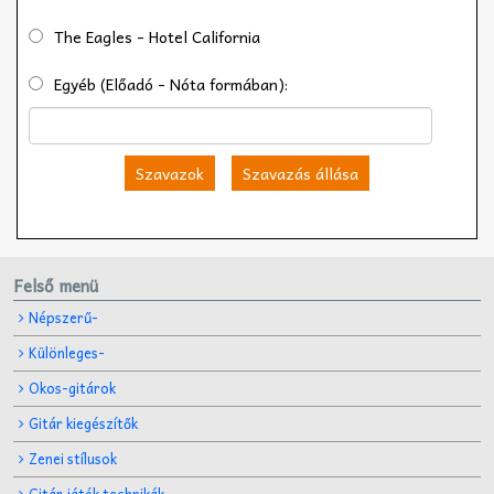
The Eagles - Hotel California
Egyéb (Előadó - Nóta formában):
Szavazok
Szavazás állása
Felső menü
Népszerű-
Különleges-
Okos-gitárok
Gitár kiegészítők
Zenei stílusok
Gitár játék technikák