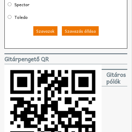
Spector
Toledo
Szavazok
Szavazás állása
Gitárpengető QR
Gitáros
pólók