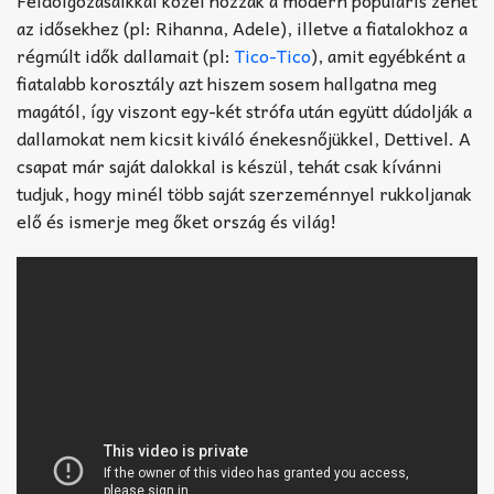
az idősekhez (pl: Rihanna, Adele), illetve a fiatalokhoz a
régmúlt idők dallamait (pl:
Tico-Tico
), amit egyébként a
fiatalabb korosztály azt hiszem sosem hallgatna meg
magától, így viszont egy-két strófa után együtt dúdolják a
dallamokat nem kicsit kiváló énekesnőjükkel, Dettivel. A
csapat már saját dalokkal is készül, tehát csak kívánni
tudjuk, hogy minél több saját szerzeménnyel rukkoljanak
elő és ismerje meg őket ország és világ!