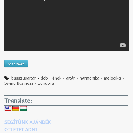
read more
basszusgitár
•
dob
•
ének
•
gitár
•
harmonika
•
melodika
•
Swing Business
•
zongora
Translate:
SEGÍTÜNK AJÁNDÉK
ÖTLETET ADNI