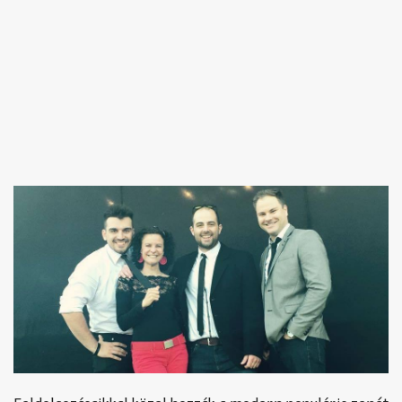
Feldolgozásaikkal közel hozzák a modern populáris zenét