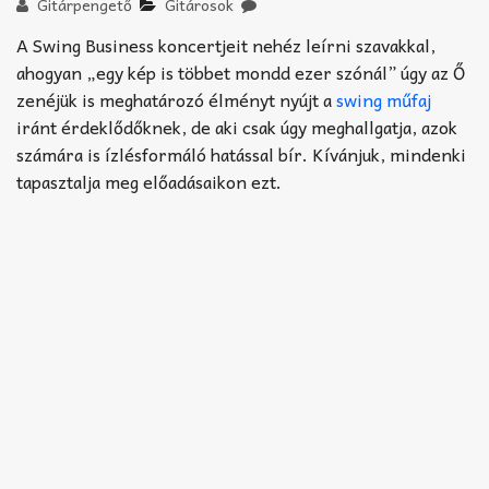
Akkord-kotta
Gitárpengető
Gitárosok
A Swing Business koncertjeit nehéz leírni szavakkal,
TABok
ahogyan „egy kép is többet mondd ezer szónál” úgy az Ő
zenéjük is meghatározó élményt nyújt a
swing műfaj
Improvizáció
iránt érdeklődőknek, de aki csak úgy meghallgatja, azok
számára is ízlésformáló hatással bír. Kívánjuk, mindenki
tapasztalja meg előadásaikon ezt.